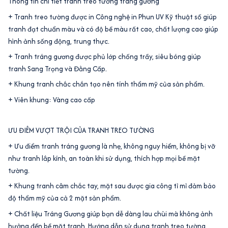
Thông tin chi tiết tranh treo tường tráng gương
+ Tranh treo tường được in Công nghệ in Phun UV Kỹ thuật số giúp
tranh đạt chuẩn màu và có độ bề màu rất cao, chất lượng cao giúp
hình ảnh sống động, trung thực.
+ Tranh tráng gương được phủ lớp chống trầy, siêu bóng giúp
tranh Sang Trọng và Đằng Cấp.
+ Khung tranh chắc chắn tạo nên tính thẩm mỹ của sản phẩm.
+ Viên khung: Vàng cao cấp
ƯU ĐIÊM VƯỢT TRỘI CỦA TRANH TREO TƯỜNG
+ Ưu điểm tranh tráng gương là nhẹ, không nguy hiểm, không bị vỡ
như tranh lắp kính, an toàn khi sử dụng, thích hợp mọi bề mặt
tường.
+ Khung tranh câm chắc tay, mặt sau được gia công tỉ mỉ đảm bảo
độ thẩm mỹ của cả 2 mặt sản phẩm.
+ Chất liệu Tráng Gương giúp bạn dễ dàng lau chùi mà không ảnh
hưởng đến bề mặt tranh. Hướng dẫn sử dụng tranh treo tường