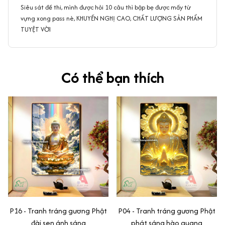
Siêu sát đề thi, mình được hỏi 10 câu thì bập bẹ được mấy từ
vựng xong pass nè, KHUYẾN NGHỊ CAO, CHẤT LƯỢNG SẢN PHẨM
TUYỆT VỜI
Có thể bạn thích
P16 - Tranh tráng gương Phật
P04 - Tranh tráng gương Phật
đài sen ánh sáng
phát sáng hào quang