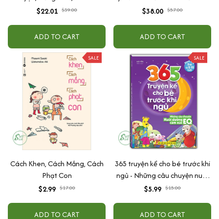
Tập Nói Tập Đọc Cho Bé 0-6
Cách Cho Bé Từ 2 - 6 Tuổi
$22.01
$39.00
$38.00
$57.00
Tuổi - Combo 4 Quyển
ADD TO CART
ADD TO CART
SALE
SALE
Cách Khen, Cách Mắng, Cách
365 truyện kể cho bé trước khi
Phạt Con
ngủ - Những câu chuyện nuôi
dưỡng cảm xúc EQ (2-12 tuổi)
$2.99
$17.00
$5.99
$15.00
ADD TO CART
ADD TO CART