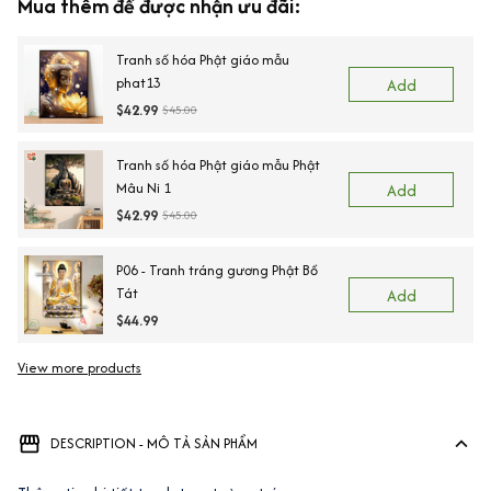
Mua thêm để được nhận ưu đãi:
Tranh số hóa Phật giáo mẫu
phat13
Add
$42.99
$45.00
Tranh số hóa Phật giáo mẫu Phật
Mâu Ni 1
Add
$42.99
$45.00
P06 - Tranh tráng gương Phật Bồ
Tát
Add
$44.99
View more products
DESCRIPTION - MÔ TẢ SẢN PHẨM