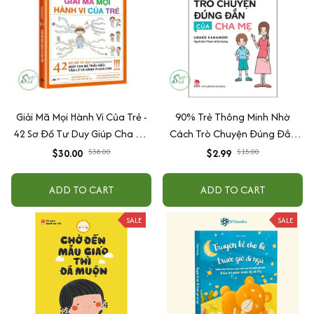
Giải Mã Mọi Hành Vi Của Trẻ -
90% Trẻ Thông Minh Nhờ
42 Sơ Đồ Tư Duy Giúp Cha Mẹ
Cách Trò Chuyện Đúng Đắn
Thấu Hiểu Tâm Lý Và Hành Vi
Của Cha Mẹ
$30.00
$38.00
$2.99
$15.00
Của Con
ADD TO CART
ADD TO CART
SALE
SALE