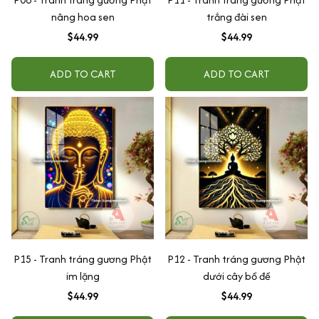
nâng hoa sen
trắng đài sen
$44.99
$44.99
ADD TO CART
ADD TO CART
P15 - Tranh tráng gương Phật
P12 - Tranh tráng gương Phật
im lặng
dưới cây bồ đề
$44.99
$44.99