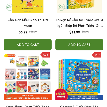
Chờ Đến Mẫu Giáo Thì Đã
Truyện Kể Cho Bé Trước Giờ Đi
Muộn
Ngủ - Giúp Bé Phát Triển IQ Và
EQ
$5.99
$15.00
$11.99
$22.00
ADD TO CART
ADD TO CART
SALE
SALE
Sách Ehon - Phát Triển Toàn
Combo 3 Cuốn Sách Rèn