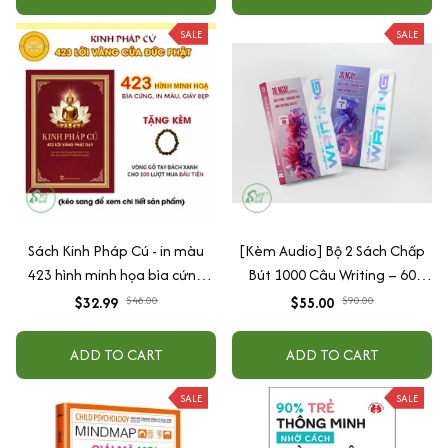
SALE
SALE
Sách Kinh Pháp Cú - in màu
[Kèm Audio] Bộ 2 Sách Chấp
423 hình minh họa bìa cứng
Bút 1000 Câu Writing – 60
cao cấp + tặng kèm vòng tay
Ngày Gieo Trồng Tư Duy
$32.99
$48.00
$55.00
$90.00
Writing- Cải Thiện Kỹ Năng Viết
ADD TO CART
ADD TO CART
SALE
SALE