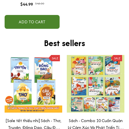
$44.99
$48.00
ADD TO CART
Best sellers
SALE
SALE
[Sale tết thiếu nhi] Sách - Thơ,
Sách - Combo 10 Cuốn Quản
Truyện, Đồng Dao, Câu Đố,
Lý Cảm Xúc Và Phát Triển Tính