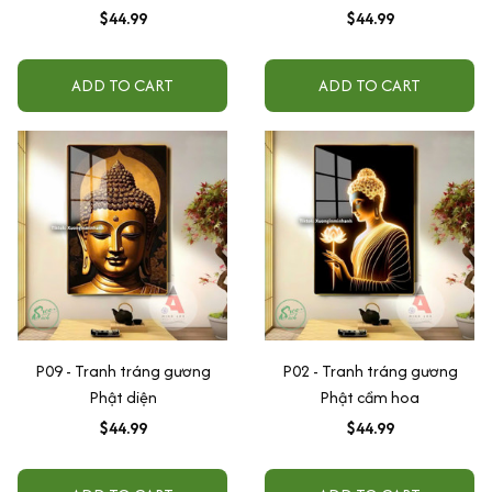
trăng
$44.99
$44.99
ADD TO CART
ADD TO CART
P09 - Tranh tráng gương
P02 - Tranh tráng gương
Phật diện
Phật cầm hoa
$44.99
$44.99