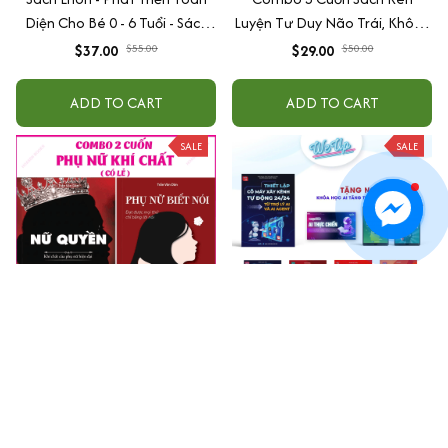
Diện Cho Bé 0 - 6 Tuổi - Sách
Luyện Tư Duy Não Trái, Không
Song Ngữ Việt - Anh
Não Phải - Đánh Thức Tiềm
$37.00
$55.00
$29.00
$50.00
Năng Trí Tuệ Cho Bé (3-6 Tuổi)
ADD TO CART
ADD TO CART
SALE
SALE
Combo 2 Cuốn – Nữ Quyền,
Combo Sách (Tặng
Phụ Nữ Biết Nói
5EB+KH.AI): Xây kênh tự động
AI Agent + AI siêu mạnh + 3
$42.00
$56.00
$87.00
$130.00
cấp độ AI + Kiếm tiền Youtube