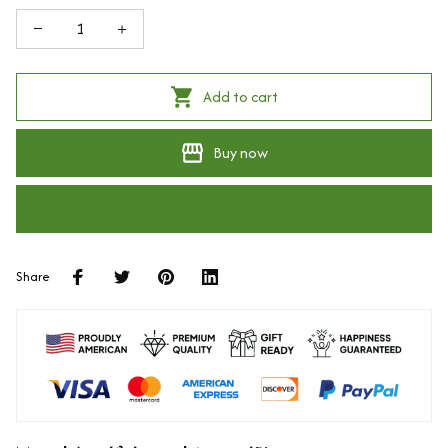
Add to cart
Buy now
Share