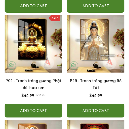
ADD TO CART
ADD TO CART
SALE
P01 - Tranh tráng gương Phật
P18 - Tranh tráng gương Bồ
đài hoa sen
Tát
$44.99
$48.00
$44.99
ADD TO CART
ADD TO CART