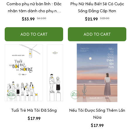
Combo phụ nữ bản lĩnh : Đắc
Phụ Nữ Hiểu Biết Sẽ Có Cuộc
nhân tâm dành cho phụ nữ,
Sống Đẳng Cấp Hơn
Quý Cô Thịnh Vượng - Khi Phụ
$53.99
$61.00
$21.99
$25.00
Nữ Tư Duy Đúng Về Tiền, Tâm
kế phụ nữ, Hãy yêu bằng lý trí
ADD TO CART
ADD TO CART
Tuổi Trẻ Mà Tôi Đã Sống
Nếu Tôi Được Sống Thêm Lần
Nữa
$17.99
$17.99