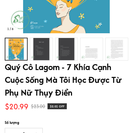
1 / 8
Quý Cô Lagom - 7 Khía Cạnh 
Cuộc Sống Mà Tôi Học Được Từ 
Phụ Nữ Thụy Điển
$20.99
$23.00
$2.01 OFF
Số lượng