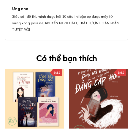
Ưng nha
Siêu sát đề thi, mình được hỏi 10 câu thì bập bẹ được mấy từ
vựng xong pass nè, KHUYẾN NGHỊ CAO, CHẤT LƯỢNG SẢN PHẨM
TUYỆT VỜI
Có thể bạn thích
SALE
SALE