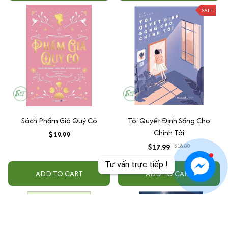
SALE
Sách Phẩm Giá Quý Cô
Tôi Quyết Định Sống Cho
Chính Tôi
$19.99
$17.99
$18.00
Tư vấn trực tiếp !
ADD TO CART
ADD TO CART