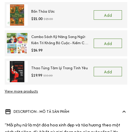
Bốn Thỏa Ước
Add
$21.00
$25.00
Combo Sách Kỹ Năng Song Ngữ:
Kiên Trì Không Bỏ Cuộc - Kiềm Chế
Add
Cơn Tức Giận - Ngõ Lời Khi Cần
$24.99
Giúp - Sẵn Sàng Để Đến Trường.
Thao Túng Tâm Lý Trong Tình Yêu
Add
$19.99
$33.00
View more products
DESCRIPTION - MÔ TẢ SẢN PHẨM
“Mỗi phụ nữ là một đóa hoa xinh đẹp và tỏa hương theo một
cách rất riêng, dù ở bất cứ giai đoạn nào của cuộc sống.” Họ