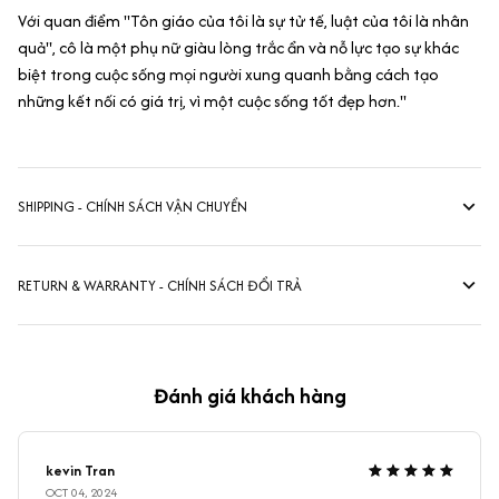
Với quan điểm ''Tôn giáo của tôi là sự tử tế, luật của tôi là nhân
quả'', cô là một phụ nữ giàu lòng trắc ẩn và nỗ lực tạo sự khác
biệt trong cuộc sống mọi người xung quanh bằng cách tạo
những kết nối có giá trị, vì một cuộc sống tốt đẹp hơn.''
SHIPPING - CHÍNH SÁCH VẬN CHUYỂN
RETURN & WARRANTY - CHÍNH SÁCH ĐỔI TRẢ
Đánh giá khách hàng
kevin Tran
OCT 04, 2024