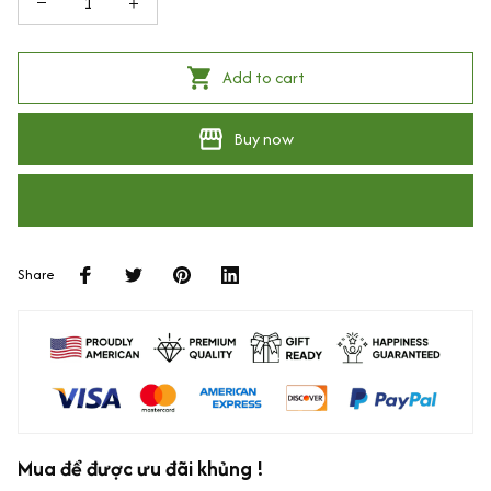
Add to cart
Buy now
Share
Mua để được ưu đãi khủng !