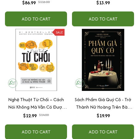
Dành Cho Phụ Nữ + Tính Nữ
$86.99
$116.00
$13.99
Tỏa Rạng + Đàn Ông Sao Hỏa,
Đàn Bà Sao Kim + Quý Cô
ADD TO CART
ADD TO CART
Thịnh Vượng + Tâm Lý Học
Thấu Hiểu Bản Thân
SALE
Nghệ Thuật Từ Chối – Cách
Sách Phẩm Giá Quý Cô - Trở
Nói Không Mà Vẫn Có Được
Thành Nữ Hoàng Trên Bàn
Đồng Thuận
Tiệc - Bản Quyền
$12.99
$14.00
$19.99
ADD TO CART
ADD TO CART