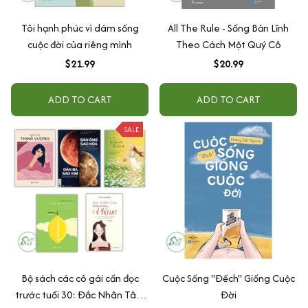
Tôi hạnh phúc vì dám sống
All The Rule - Sống Bản Lĩnh
cuộc đời của riêng mình
Theo Cách Một Quý Cô
$21.99
$20.99
ADD TO CART
ADD TO CART
SALE
Bộ sách các cô gái cần đọc
Cuộc Sống "Đếch" Giống Cuộc
trước tuổi 30: Đắc Nhân Tâm
Đời