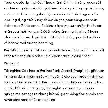
“Vương quốc Hạnh phúc”. Theo chân hành trình sống, quan sát
và chiêm nghiệm của tác giả Uyên Tifi cùng những người bản xứ,
cuốn sách đi từ những khái niệm cơ bản nhất của Lagom đến
việc ứng dụng triết lý này để đạt được sự cân bằng viên mãn
thông qua 7 khía cạnh tiêu biểu: xây dựng sự nghiệp, in dấu cá
nhân qua thời trang, chế độ ăn uống lành mạnh, gìn giữ hạnh
phúc gia đình, rèn luyện thể chất và tinh thần, quản lý tài chính
và bảo vệ môi trường bền vững.
Bởi “Mỗi phụ nữ là một đóa hoa xinh đẹp và tỏa hương theo một
cách rất riêng, dù ở bất cứ giai đoạn nào của cuộc sống.”
Về tác giả
Tốt nghiệp Cao học tại Đại học Paris Créteil (Pháp), tác giả Uyên
Tifi từng đảm nhiệm nhiều vị trí quản lý cấp cao trước khi định cư
tại Thụy Điển năm 2018. Hiện tại cô không chỉ kinh doanh dịch vụ
tư vấn, kết nối thương mại, khởi nghiệp và ươm tạo doanh
nghiệp mà còn tạo ra những kết nối giá trị đồng thời truyền cảm
hứng sống hạnh phúc cho phụ nữ.