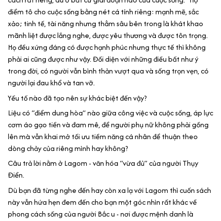
điểm tô cho cuộc sống bằng nét cá tính riêng: mạnh mẽ, sắc
xảo; tinh tế, tài năng nhưng thẳm sâu bên trong là khát khao
mãnh liệt được lắng nghe, được yêu thương và được tôn trọng.
Họ đều xứng đáng có được hạnh phúc nhưng thực tế thì không
phải ai cũng được như vậy. Đối diện với những điều bất như ý
trong đời, có người vẫn bình thản vượt qua và sống trọn vẹn, có
người lại đau khổ và tan vỡ.
Yếu tố nào đã tạo nên sự khác biệt đến vậy?
Liệu có “điểm dung hòa” nào giữa công việc và cuộc sống, áp lực
cơm áo gạo tiền và đam mê, để người phụ nữ không phải gồng
lên mà vẫn khai mở tối ưu tiềm năng cá nhân để thuận theo
dòng chảy của riêng mình hay không?
Câu trả lời nằm ở Lagom - văn hóa “vừa đủ” của người Thụy
Điển.
Dù bạn đã từng nghe đến hay còn xa lạ với Lagom thì cuốn sách
này vẫn hứa hẹn đem đến cho bạn một góc nhìn rất khác về
phong cách sống của người Bắc u - nơi được mệnh danh là