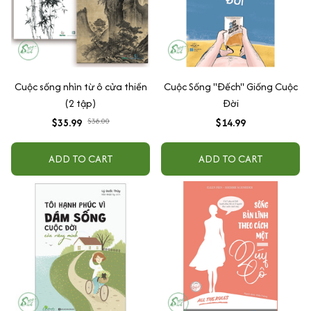
Cuộc sống nhìn từ ô cửa thiền
Cuộc Sống "Đếch" Giống Cuộc
(2 tập)
Đời
$35.99
$38.00
$14.99
ADD TO CART
ADD TO CART