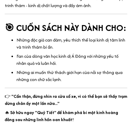
trinh thám - kinh dị chất lượng và đầy ám ảnh.
🎯 CUỐN SÁCH NÀY DÀNH CHO:
Những độc giả can đảm, yêu thích thể loại kinh dị tâm linh
và trinh thám bí ẩn.
Fan của dòng văn học kinh dị Á Đông với những yếu tố
nhân quả và luân hồi.
Những ai muốn thử thách giới hạn của nỗi sợ thông qua
những con chữ sắc lạnh.
👉
"Cẩn thận, đừng nhìn ra cửa sổ xe, vì có thể bạn sẽ thấy trạm
dừng chân ấy một lần nữa..."
🔥
Sở hữu ngay "Quỷ Tiết" để khám phá bí mật kinh hoàng
đằng sau những linh hồn oan khuất!