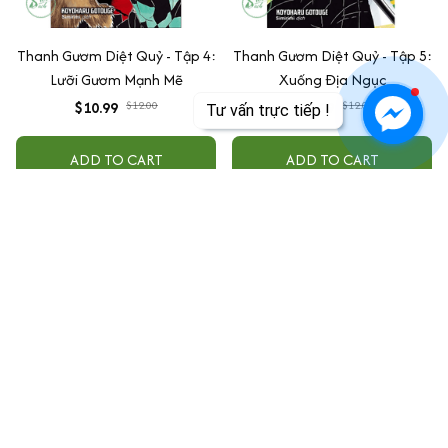
Thanh Gươm Diệt Quỷ - Tập 4:
Thanh Gươm Diệt Quỷ - Tập 5:
Lưỡi Gươm Mạnh Mẽ
Xuống Địa Ngục
$10.99
$12.00
$10.99
$12.00
Tư vấn trực tiếp !
ADD TO CART
ADD TO CART
SALE
SALE
Thanh Gươm Diệt Quỷ - Tập 3:
Thanh Gươm Diệt Quỷ - Tập 6:
Khích Lệ Bản Thân
Phán Xét Của Các Trụ Cột