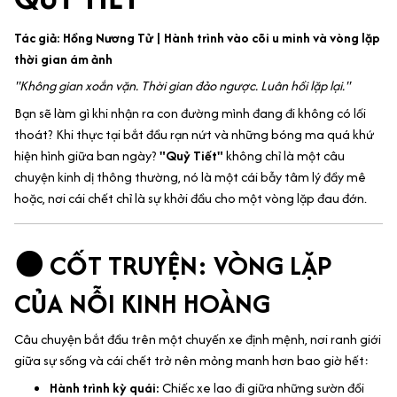
Tác giả: Hồng Nương Tử | Hành trình vào cõi u minh và vòng lặp
thời gian ám ảnh
"Không gian xoắn vặn. Thời gian đảo ngược. Luân hồi lặp lại."
Bạn sẽ làm gì khi nhận ra con đường mình đang đi không có lối
thoát? Khi thực tại bắt đầu rạn nứt và những bóng ma quá khứ
hiện hình giữa ban ngày?
"Quỷ Tiết"
không chỉ là một câu
chuyện kinh dị thông thường, nó là một cái bẫy tâm lý đầy mê
hoặc, nơi cái chết chỉ là sự khởi đầu cho một vòng lặp đau đớn.
🌑 CỐT TRUYỆN: VÒNG LẶP
CỦA NỖI KINH HOÀNG
Câu chuyện bắt đầu trên một chuyến xe định mệnh, nơi ranh giới
giữa sự sống và cái chết trở nên mỏng manh hơn bao giờ hết:
Hành trình kỳ quái:
Chiếc xe lao đi giữa những sườn đồi