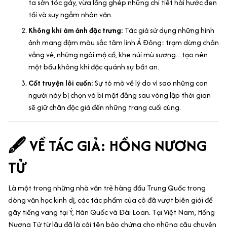
ta sởn tóc gáy, vừa lồng ghép những chi tiết hài hước đen
tối và suy ngẫm nhân văn.
Không khí ám ảnh đặc trưng:
Tác giả sử dụng những hình
ảnh mang đậm màu sắc tâm linh Á Đông: trạm dừng chân
vắng vẻ, những ngôi mộ cổ, khe núi mù sương... tạo nên
một bầu không khí đặc quánh sự bất an.
Cốt truyện lôi cuốn:
Sự tò mò về lý do vì sao những con
người này bị chọn và bí mật đằng sau vòng lặp thời gian
sẽ giữ chân độc giả đến những trang cuối cùng.
🖋️ VỀ TÁC GIẢ: HỒNG NƯƠNG
TỬ
Là một trong những nhà văn trẻ hàng đầu Trung Quốc trong
dòng văn học kinh dị, các tác phẩm của cô đã vượt biên giới để
gây tiếng vang tại Ý, Hàn Quốc và Đài Loan. Tại Việt Nam, Hồng
Nương Tử từ lâu đã là cái tên bảo chứng cho những câu chuyện