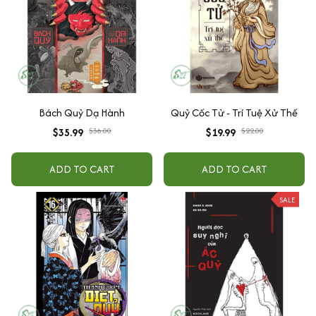
Bách Quỷ Dạ Hành
Quỷ Cốc Tử - Trí Tuệ Xử Thế
$35.99
$36.00
$19.99
$22.00
ADD TO CART
ADD TO CART
SALE