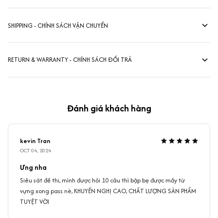
SHIPPING - CHÍNH SÁCH VẬN CHUYỂN
RETURN & WARRANTY - CHÍNH SÁCH ĐỔI TRẢ
Đánh giá khách hàng
kevin Tran
OCT 04, 2024
Ưng nha
Siêu sát đề thi, mình được hỏi 10 câu thì bập bẹ được mấy từ
vựng xong pass nè, KHUYẾN NGHỊ CAO, CHẤT LƯỢNG SẢN PHẨM
TUYỆT VỜI