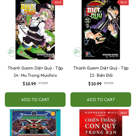
SALE
SALE
Thanh Gươm Diệt Quỷ - Tập
Thanh Gươm Diệt Quỷ - Tập
14: Mu Trong Muichiro
13: Biến Đổi
$10.99
$12.00
$10.99
$12.00
ADD TO CART
ADD TO CART
SALE