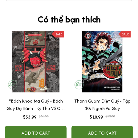
Có thể bạn thích
SALE
SALE
"Bách Khoa Ma Quỷ - Bách
Thanh Gươm Diệt Quỷ - Tập
Quỷ Dạ Hành - Kỳ Thư Về Các
10: Người Và Quỷ
Loài Ma Quỷ Nhật Bản "
$35.99
$36.00
$10.99
$12.00
ADD TO CART
ADD TO CART