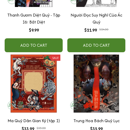
Thanh Gươm Diệt Quỷ - Tập
Người Đọc Suy Nghĩ Của Ác
16: Bất Diệt
Quỷ
$9.99
$21.99
$24.00
ADD TO CART
ADD TO CART
SALE
Ma Quỷ Dân Gian Ký (tập 1)
Trung Hoa Bách Quỷ Lục
$33.99
$35.00
$35.99