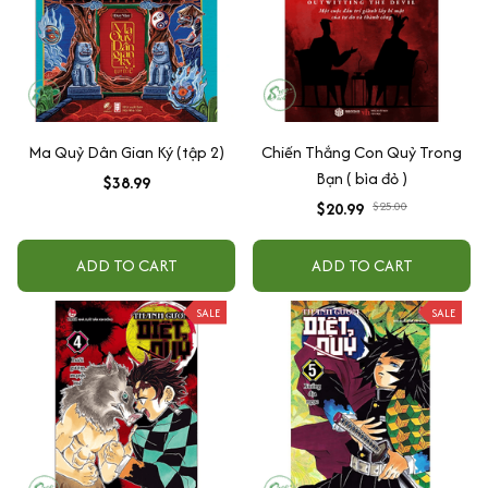
Ma Quỷ Dân Gian Ký (tập 2)
Chiến Thắng Con Quỷ Trong
Bạn ( bìa đỏ )
$38.99
$20.99
$25.00
ADD TO CART
ADD TO CART
SALE
SALE