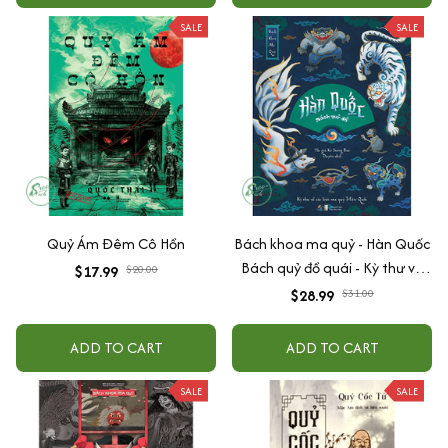
SALE
SALE
Quỷ Ám Đêm Cô Hồn
Bách khoa ma quỷ - Hàn Quốc
Bách quỷ đồ quái - Kỳ thư về
$17.99
$20.00
các loài ma quỷ Hàn Quốc
$28.99
$31.00
ADD TO CART
ADD TO CART
SALE
SALE