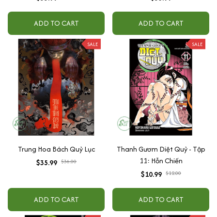
ADD TO CART
ADD TO CART
SALE
SALE
Trung Hoa Bách Quỷ Lục
Thanh Gươm Diệt Quỷ - Tập
11: Hỗn Chiến
$35.99
$36.00
$10.99
$12.00
ADD TO CART
ADD TO CART