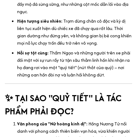
đầy mộ đá sừng sững, như những cột mốc dẫn lối vào địa
ngục.
Hiện tượng siêu nhiên:
Trạm dừng chân cô độc và kỳ dị
liên tục xuất hiện dù chiếc xe đã chạy qua rất lâu. Thời
gian dường như đứng yên, và không gian bị bẻ cong khiến
mọi nỗ lực chạy trốn đều trở nên vô vọng.
Nỗi sợ tột cùng:
Thẩm Ngạo và những người trên xe phải
đối mặt với sự run rẩy từ tận sâu thẳm linh hồn khi nhận ra
họ đang rơi vào một "quỷ tiết" (nút thắt của quỷ) – nơi
những oan hồn đòi nợ và luân hồi không dứt.
✨ TẠI SAO "QUỶ TIẾT" LÀ TÁC
PHẨM PHẢI ĐỌC?
Văn phong của "Nữ hoàng kinh dị":
Hồng Nương Tử nổi
danh với phong cách thiên biến vạn hóa, vừa khiến người