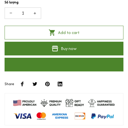
Số lượng
Add to cart
Buy now
Share