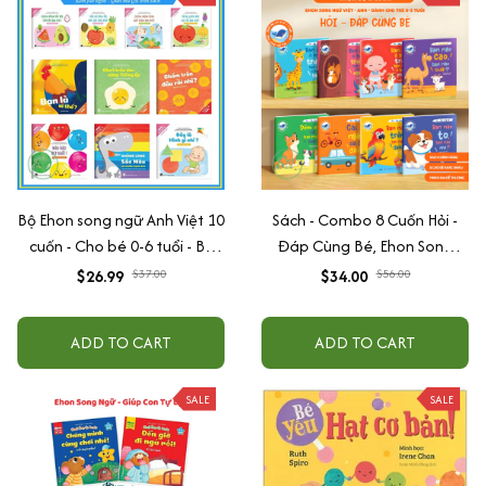
Bộ Ehon song ngữ Anh Việt 10
Sách - Combo 8 Cuốn Hỏi -
cuốn - Cho bé 0-6 tuổi - Bộ
Đáp Cùng Bé, Ehon Song
sách nuôi dưỡng tâm hồn bé
Ngữ Việt - Anh - Dành Cho Bé
$26.99
$37.00
$34.00
$56.00
Từ 0 -3 Tuổi
ADD TO CART
ADD TO CART
SALE
SALE