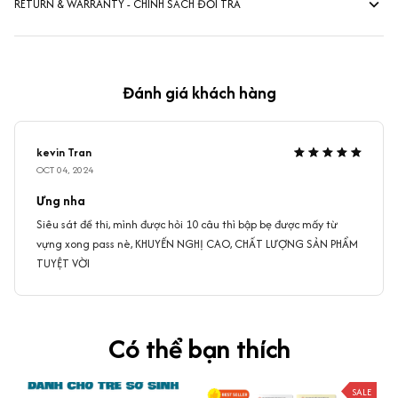
RETURN & WARRANTY - CHÍNH SÁCH ĐỔI TRẢ
Đánh giá khách hàng
kevin Tran
OCT 04, 2024
Ưng nha
Siêu sát đề thi, mình được hỏi 10 câu thì bập bẹ được mấy từ
vựng xong pass nè, KHUYẾN NGHỊ CAO, CHẤT LƯỢNG SẢN PHẨM
TUYỆT VỜI
Có thể bạn thích
SALE