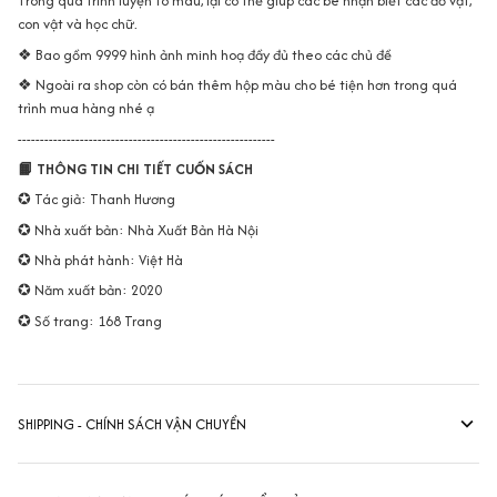
Trong quá trình luyện tô màu, lại có thể giúp các bé nhận biết các đồ vật,
con vật và học chữ.
❖ Bao gồm 9999 hình ảnh minh hoạ đầy đủ theo các chủ đề
❖ Ngoài ra shop còn có bán thêm hộp màu cho bé tiện hơn trong quá
trình mua hàng nhé ạ
----------------------------------------------------------
📙 THÔNG TIN CHI TIẾT CUỐN SÁCH
✪ Tác giả: Thanh Hương
✪ Nhà xuất bản: Nhà Xuất Bản Hà Nội
✪ Nhà phát hành: Việt Hà
✪ Năm xuất bản: 2020
✪ Số trang: 168 Trang
SHIPPING - CHÍNH SÁCH VẬN CHUYỂN