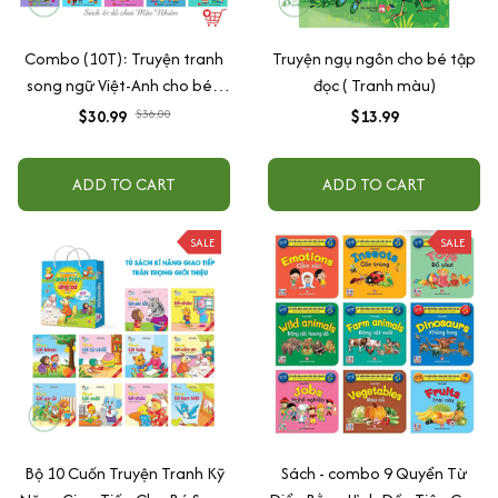
Combo (10T): Truyện tranh
Truyện ngụ ngôn cho bé tập
song ngữ Việt-Anh cho bé -
đọc ( Tranh màu)
Dạy trẻ nề nếp, chăm ngoan
$30.99
$36.00
$13.99
dành cho bé 3-9 tuổi
ADD TO CART
ADD TO CART
SALE
SALE
Bộ 10 Cuốn Truyện Tranh Kỹ
Sách - combo 9 Quyển Từ