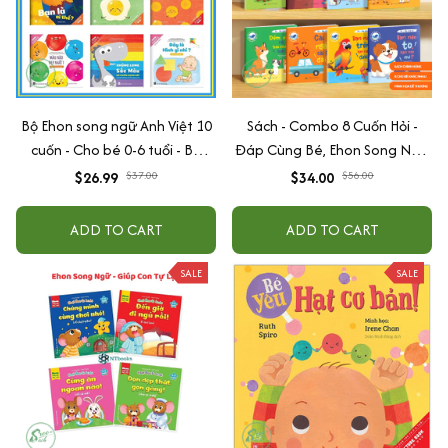
Bộ Ehon song ngữ Anh Việt 10
Sách - Combo 8 Cuốn Hỏi -
cuốn - Cho bé 0-6 tuổi - Bộ
Đáp Cùng Bé, Ehon Song Ngữ
sách nuôi dưỡng tâm hồn bé
Việt - Anh - Dành Cho Bé Từ 0
$26.99
$37.00
$34.00
$56.00
-3 Tuổi
ADD TO CART
ADD TO CART
SALE
SALE