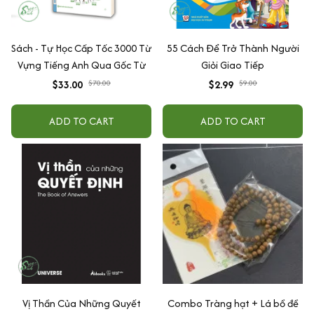
Sách - Tự Học Cấp Tốc 3000 Từ
55 Cách Để Trở Thành Người
Vựng Tiếng Anh Qua Gốc Từ
Giỏi Giao Tiếp
$33.00
$70.00
$2.99
$9.00
ADD TO CART
ADD TO CART
Vị Thần Của Những Quyết
Combo Tràng hạt + Lá bồ đề