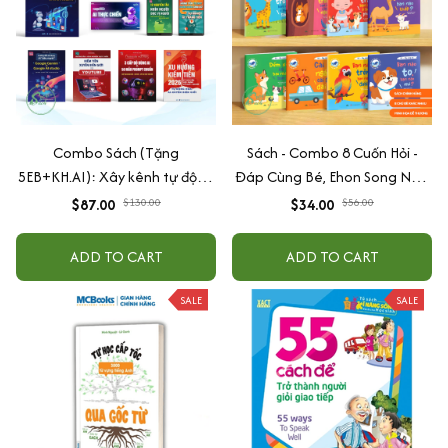
Combo Sách (Tặng
Sách - Combo 8 Cuốn Hỏi -
5EB+KH.AI): Xây kênh tự động
Đáp Cùng Bé, Ehon Song Ngữ
AI Agent + AI siêu mạnh + 3
Việt - Anh - Dành Cho Bé Từ 0
$87.00
$130.00
$34.00
$56.00
cấp độ AI + Kiếm tiền Youtube
-3 Tuổi
+ Xu hướng
ADD TO CART
ADD TO CART
SALE
SALE