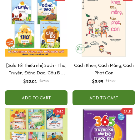
[Sale tết thiếu nhi] Sách - Thơ,
Cách Khen, Cách Mắng, Cách
Truyện, Đồng Dao, Câu Đố,
Phạt Con
Tập Nói Tập Đọc Cho Bé 0-6
$22.01
$39.00
$2.99
$17.00
Tuổi - Combo 4 Quyển
ADD TO CART
ADD TO CART
SALE
SALE