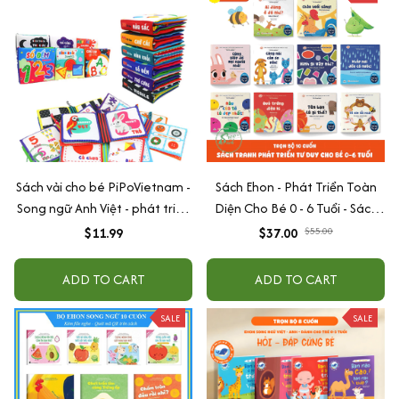
Sách vải cho bé PiPoVietnam -
Sách Ehon - Phát Triển Toàn
Song ngữ Anh Việt - phát triển
Diện Cho Bé 0 - 6 Tuổi - Sách
tư duy
Song Ngữ Việt - Anh
$11.99
$37.00
$55.00
ADD TO CART
ADD TO CART
SALE
SALE