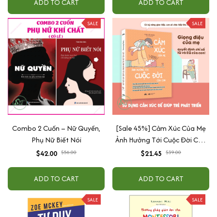
ADD TO CART
ADD TO CART
SALE
SALE
Combo 2 Cuốn – Nữ Quyền,
[Sale 45%] Cảm Xúc Của Mẹ
Phụ Nữ Biết Nói
Ảnh Hưởng Tới Cuộc Đời Của
Con
$42.00
$56.00
$21.45
$39.00
ADD TO CART
ADD TO CART
SALE
SALE