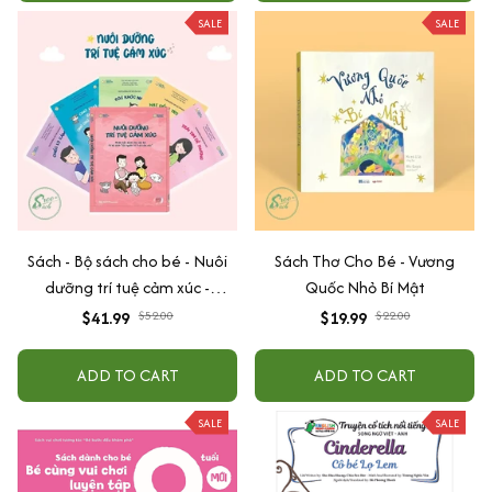
SALE
SALE
Sách - Bộ sách cho bé - Nuôi
Sách Thơ Cho Bé - Vương
dưỡng trí tuệ cảm xúc -
Quốc Nhỏ Bí Mật
BKEShop
$41.99
$52.00
$19.99
$22.00
ADD TO CART
ADD TO CART
SALE
SALE