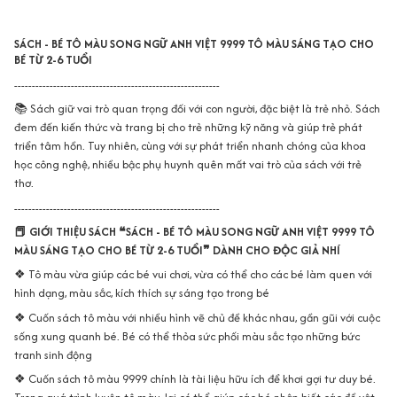
SÁCH - BÉ TÔ MÀU SONG NGỮ ANH VIỆT 9999 TÔ MÀU SÁNG TẠO CHO
BÉ TỪ 2-6 TUỔI
----------------------------------------------------------
📚 Sách giữ vai trò quan trọng đối với con người, đặc biệt là trẻ nhỏ. Sách
đem đến kiến thức và trang bị cho trẻ những kỹ năng và giúp trẻ phát
triển tâm hồn. Tuy nhiên, cùng với sự phát triển nhanh chóng của khoa
học công nghệ, nhiều bậc phụ huynh quên mất vai trò của sách với trẻ
thơ.
----------------------------------------------------------
📕 GIỚI THIỆU SÁCH ❝SÁCH - BÉ TÔ MÀU SONG NGỮ ANH VIỆT 9999 TÔ
MÀU SÁNG TẠO CHO BÉ TỪ 2-6 TUỔI❞ DÀNH CHO ĐỘC GIẢ NHÍ
❖ Tô màu vừa giúp các bé vui chơi, vừa có thể cho các bé làm quen với
hình dạng, màu sắc, kích thích sự sáng tạo trong bé
❖ Cuốn sách tô màu với nhiều hình vẽ chủ đề khác nhau, gần gũi với cuộc
sống xung quanh bé. Bé có thể thỏa sức phối màu sắc tạo những bức
tranh sinh động
❖ Cuốn sách tô màu 9999 chính là tài liệu hữu ích để khơi gợi tư duy bé.