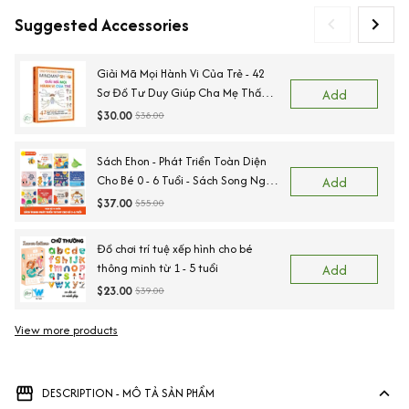
Suggested Accessories
Giải Mã Mọi Hành Vi Của Trẻ - 42
Sơ Đồ Tư Duy Giúp Cha Mẹ Thấu
Add
Hiểu Tâm Lý Và Hành Vi Của Con
$30.00
$38.00
Sách Ehon - Phát Triển Toàn Diện
Cho Bé 0 - 6 Tuổi - Sách Song Ngữ
Add
Việt - Anh
$37.00
$55.00
Đồ chơi trí tuệ xếp hình cho bé
thông minh từ 1 - 5 tuổi
Add
$23.00
$39.00
View more products
Vi
DESCRIPTION - MÔ TẢ SẢN PHẨM