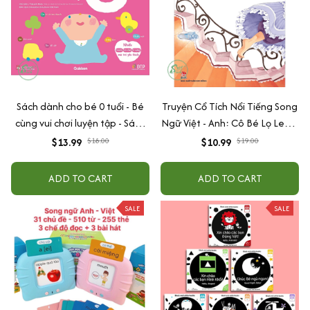
Sách dành cho bé 0 tuổi - Bé
Truyện Cổ Tích Nổi Tiếng Song
cùng vui chơi luyện tập - Sách
Ngữ Việt - Anh: Cô Bé Lọ Lem -
vui chơi tương tác "Bé bước
Cinderella
$13.99
$18.00
$10.99
$19.00
đầu khám phá"
ADD TO CART
ADD TO CART
SALE
SALE