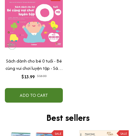
Sách dành cho bé 0 tuổi - Bé
cùng vui chơi luyện tập - Sách
vui chơi tương tác "Bé bước
$13.99
$18.00
đầu khám phá"
ADD TO CART
Best sellers
SALE
SALE