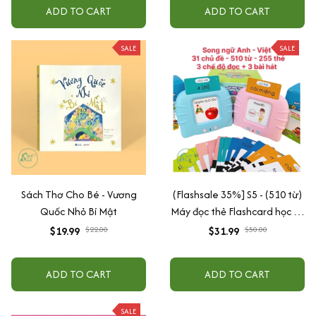
ADD TO CART
ADD TO CART
SALE
SALE
Sách Thơ Cho Bé - Vương
(Flashsale 35%] S5 - (510 từ)
Quốc Nhỏ Bí Mật
Máy đọc thẻ Flashcard học từ
vựng song ngữ Anh Việt,
$19.99
$22.00
$31.99
$50.00
tiếng Việt, tiếng Anh không
sóng điện từ - Màu xanh
ADD TO CART
ADD TO CART
SALE