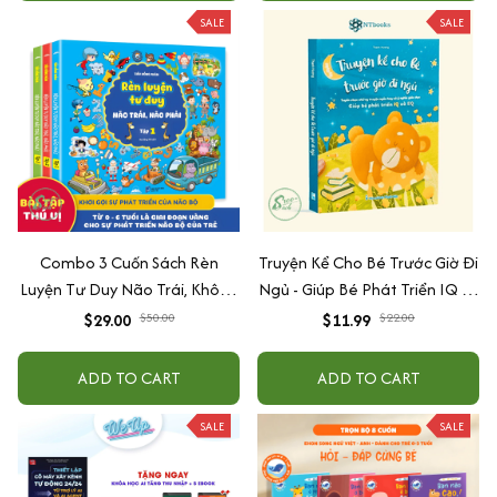
SALE
SALE
Combo 3 Cuốn Sách Rèn
Truyện Kể Cho Bé Trước Giờ Đi
Luyện Tư Duy Não Trái, Không
Ngủ - Giúp Bé Phát Triển IQ Và
Não Phải - Đánh Thức Tiềm
EQ
$29.00
$50.00
$11.99
$22.00
Năng Trí Tuệ Cho Bé (3-6 Tuổi)
ADD TO CART
ADD TO CART
SALE
SALE