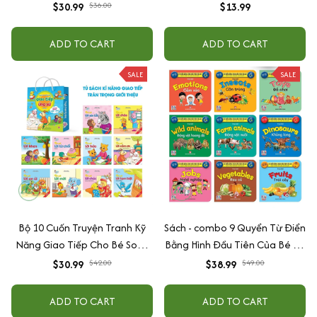
Dạy trẻ nề nếp, chăm ngoan
$30.99
$36.00
$13.99
dành cho bé 3-9 tuổi
ADD TO CART
ADD TO CART
SALE
SALE
Bộ 10 Cuốn Truyện Tranh Kỹ
Sách - combo 9 Quyển Từ Điển
Năng Giao Tiếp Cho Bé Song
Bằng Hình Đầu Tiên Của Bé Từ
Ngữ Việt Anh
0-6 tuổi - Song Ngữ Anh- Việt
$30.99
$42.00
$38.99
$49.00
ADD TO CART
ADD TO CART