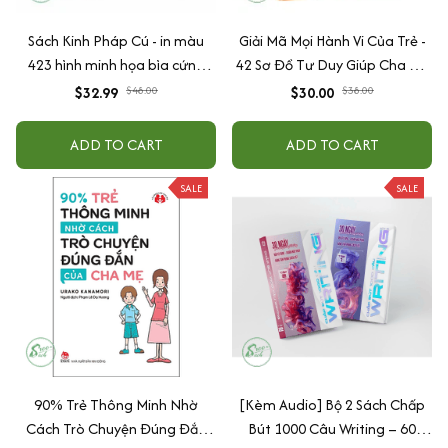
Sách Kinh Pháp Cú - in màu
Giải Mã Mọi Hành Vi Của Trẻ -
423 hình minh họa bìa cứng
42 Sơ Đồ Tư Duy Giúp Cha Mẹ
cao cấp + tặng kèm vòng tay
Thấu Hiểu Tâm Lý Và Hành Vi
$32.99
$48.00
$30.00
$38.00
Của Con
ADD TO CART
ADD TO CART
SALE
SALE
90% Trẻ Thông Minh Nhờ
[Kèm Audio] Bộ 2 Sách Chấp
Cách Trò Chuyện Đúng Đắn
Bút 1000 Câu Writing – 60