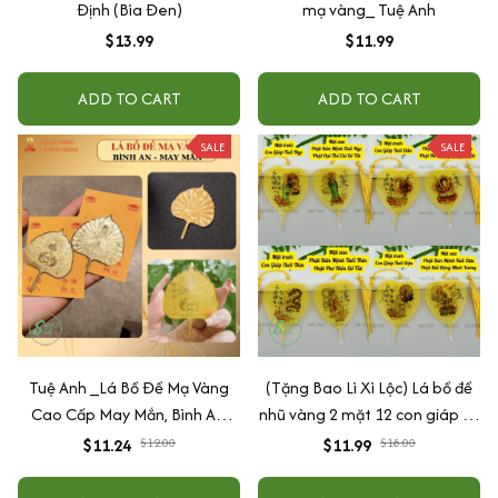
Định (Bìa Đen)
mạ vàng_ Tuệ Anh
$13.99
$11.99
ADD TO CART
ADD TO CART
SALE
SALE
Tuệ Anh _Lá Bồ Đề Mạ Vàng
(Tặng Bao Lì Xì Lộc) Lá bồ đề
Cao Cấp May Mắn, Bình An,
nhũ vàng 2 mặt 12 con giáp và
Chiêu Tài Lộc
phật bản mệnh, để ốp lưng
$11.24
$12.00
$11.99
$18.00
điện thoại, treo xe ô tô đã khai
quang