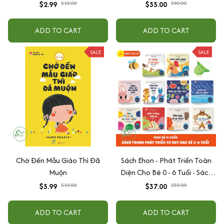
Của Cha Mẹ
Ngày Gieo Trồng Tư Duy
$2.99
$15.00
$55.00
$90.00
Writing- Cải Thiện Kỹ Năng Viết
ADD TO CART
ADD TO CART
SALE
SALE
Chờ Đến Mẫu Giáo Thì Đã
Sách Ehon - Phát Triển Toàn
Muộn
Diện Cho Bé 0 - 6 Tuổi - Sách
Song Ngữ Việt - Anh
$5.99
$15.00
$37.00
$55.00
ADD TO CART
ADD TO CART