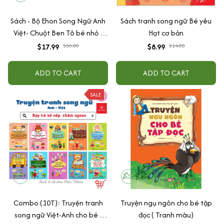
Sách - Bộ Ehon Song Ngữ Anh
Sách tranh song ngữ Bé yêu
Việt- Chuột Ben Tô bé nhỏ -
Hạt cơ bản
Rèn Luyện Tính Tự Lập Cho Trẻ
$17.99
$30.00
$8.99
$14.00
0 - 6 Tuổi ( Bộ 4 cuốn)
ADD TO CART
ADD TO CART
SALE
Combo (10T): Truyện tranh
Truyện ngụ ngôn cho bé tập
song ngữ Việt-Anh cho bé -
đọc ( Tranh màu)