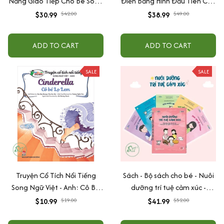
Năng Giao Tiếp Cho Bé Song
Điển Bằng Hình Đầu Tiên Của
Ngữ Việt Anh
Bé Từ 0-6 tuổi - Song Ngữ
$30.99
$42.00
$38.99
$49.00
Anh- Việt
ADD TO CART
ADD TO CART
SALE
SALE
Truyện Cổ Tích Nổi Tiếng
Sách - Bộ sách cho bé - Nuôi
Song Ngữ Việt - Anh: Cô Bé
dưỡng trí tuệ cảm xúc -
Lọ Lem - Cinderella
BKEShop
$10.99
$19.00
$41.99
$52.00