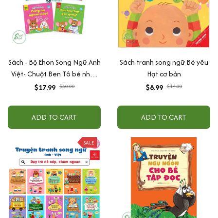
Sách - Bộ Ehon Song Ngữ Anh
Sách tranh song ngữ Bé yêu
Việt- Chuột Ben Tô bé nhỏ -
Hạt cơ bản
Rèn Luyện Tính Tự Lập Cho
$17.99
$30.00
$8.99
$14.00
Trẻ 0 - 6 Tuổi ( Bộ 4 cuốn)
ADD TO CART
ADD TO CART
SALE