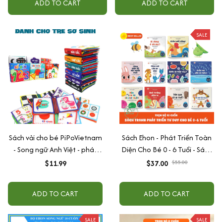
ADD TO CART
ADD TO CART
SALE
Sách vải cho bé PiPoVietnam
Sách Ehon - Phát Triển Toàn
- Song ngữ Anh Việt - phát
Diện Cho Bé 0 - 6 Tuổi - Sách
triển tư duy
Song Ngữ Việt - Anh
$11.99
$37.00
$55.00
ADD TO CART
ADD TO CART
SALE
SALE