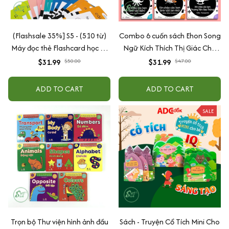
(Flashsale 35%] S5 - (510 từ)
Combo 6 cuốn sách Ehon Song
Máy đọc thẻ Flashcard học từ
Ngữ Kích Thích Thị Giác Cho
vựng song ngữ Anh Việt, tiếng
Bé 0-3 tuổi Black and White
$31.99
$50.00
$31.99
$47.00
Việt, tiếng Anh không sóng
books
điện từ - Màu xanh
ADD TO CART
ADD TO CART
SALE
Trọn bộ Thư viện hình ảnh đầu
Sách - Truyện Cổ Tích Mini Cho