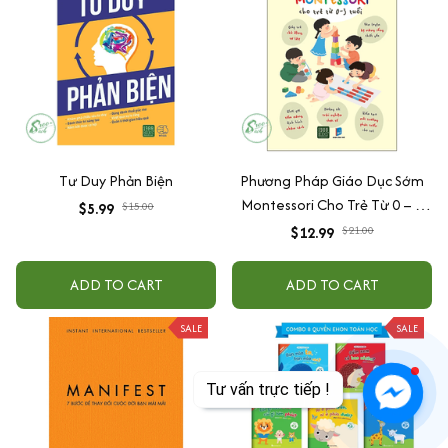
Tư Duy Phản Biện
Phương Pháp Giáo Dục Sớm
Montessori Cho Trẻ Từ 0 – 3
$5.99
$15.00
Tuổi
$12.99
$21.00
ADD TO CART
ADD TO CART
SALE
SALE