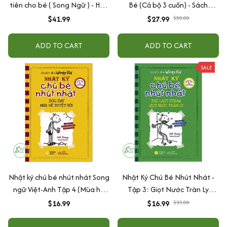
tiên cho bé ( Song Ngữ ) - Hộp
Bé (Cả bộ 3 cuốn) - Sách
8 cuốn
Tương Tác Để Bé Vừa Nghe
$41.99
$27.99
$50.00
Kể Vừa Chơi Vui
ADD TO CART
ADD TO CART
SALE
Nhật ký chú bé nhút nhát Song
Nhật Ký Chú Bé Nhút Nhát -
ngữ Việt-Anh Tập 4 (Mùa hè
Tập 3: Giọt Nước Tràn Ly
tuyệt vời)
(Song ngữ Anh Việt)
$16.99
$16.99
$21.00