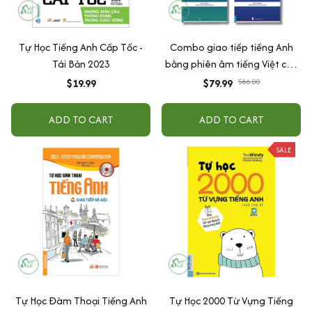
Tự Học Tiếng Anh Cấp Tốc -
Combo giao tiếp tiếng Anh
Tái Bản 2023
bằng phiên âm tiếng Việt cho
người mất gốc (Bình dân học
$19.99
$79.99
$86.00
vụ tiếng Anh tập 1 + tập 2 + Tự
học tiếng anh cấp tốc dành
ADD TO CART
ADD TO CART
cho người mới bắt đầu)
SALE
Tự Học Đàm Thoại Tiếng Anh
Tự Học 2000 Từ Vựng Tiếng