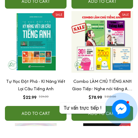
ADD TO CART
ADD TO CART
SALE
SALE
Tự Học Đột Phá - Kĩ Năng Viết
Combo LÀM CHỦ TIẾNG ANH
Lại Câu Tiếng Anh
Giao Tiếp: Nghe nói tiếng Anh
căn bản + Tự học tiếng Anh
$22.99
$24.00
$78.99
$105.00
cấp tốc cho người mới bắt đầu
Tư vấn trực tiếp !
+ 30 giây nói tiếng Anh như gió
ADD TO CART
ADD TO CART
+ Tự học 2000 từ vựng tiếng
Anh theo chủ đề + Tôi muốn
SALE
giỏi tiếng Anh nhưng tôi không