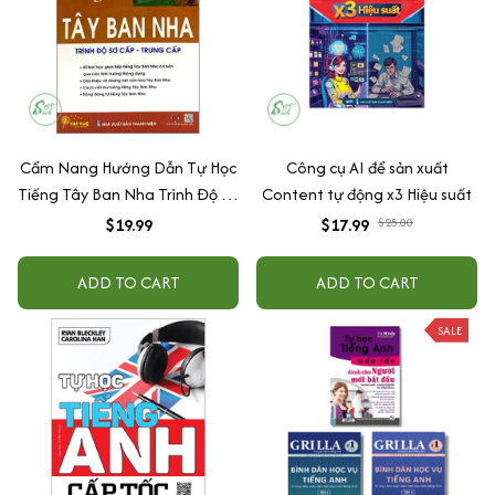
Cẩm Nang Hướng Dẫn Tự Học
Công cụ AI để sản xuất
Tiếng Tây Ban Nha Trình Độ Sơ
Content tự động x3 Hiệu suất
Cấp - Trung Cấp
$19.99
$17.99
$25.00
ADD TO CART
ADD TO CART
SALE