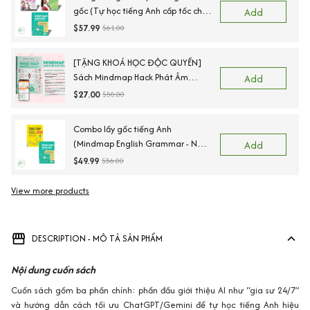
gốc (Tự học tiếng Anh cấp tốc cho
Add
người mới bắt đầu+Tự học nghe
$57.99
$61.00
nói tiếng Anh căn bản+Mindmap
Vocabulary)
[TẶNG KHOÁ HỌC ĐỘC QUYỀN]
Sách Mindmap Hack Phát Âm
Add
Tiếng Anh Cho Người Mới Bắt Đầu,
$27.00
$50.00
Lộ Trình 55 Ngày Chinh Phục IPA
Combo lấy gốc tiếng Anh
(Mindmap English Grammar - Ngữ
Add
Pháp Tiếng Anh Bằng Sơ Đồ Tư
$49.99
$56.00
Duy + Mind Map English Vocabulary
- Từ Vựng Tiếng Anh Qua Sơ Đồ
View more products
Vi
Tư Duy)
DESCRIPTION - MÔ TẢ SẢN PHẨM
Nội dung cuốn sách
Cuốn sách gồm ba phần chính: phần đầu giới thiệu AI như “gia sư 24/7”
và hướng dẫn cách tối ưu ChatGPT/Gemini để tự học tiếng Anh hiệu