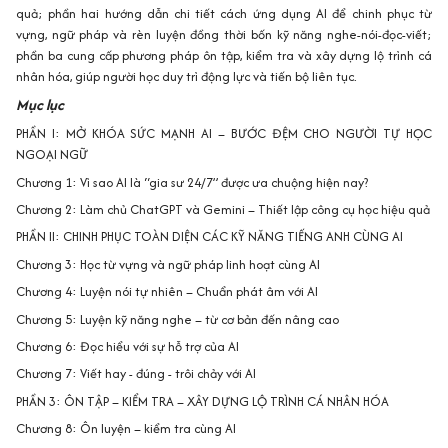
quả; phần hai hướng dẫn chi tiết cách ứng dụng AI để chinh phục từ
vựng, ngữ pháp và rèn luyện đồng thời bốn kỹ năng nghe-nói-đọc-viết;
phần ba cung cấp phương pháp ôn tập, kiểm tra và xây dựng lộ trình cá
nhân hóa, giúp người học duy trì động lực và tiến bộ liên tục.
Mục lục
PHẦN I: MỞ KHÓA SỨC MẠNH AI – BƯỚC ĐỆM CHO NGƯỜI TỰ HỌC
NGOẠI NGỮ
Chương 1: Vì sao AI là “gia sư 24/7” được ưa chuộng hiện nay?
Chương 2: Làm chủ ChatGPT và Gemini – Thiết lập công cụ học hiệu quả
PHẦN II: CHINH PHỤC TOÀN DIỆN CÁC KỸ NĂNG TIẾNG ANH CÙNG AI
Chương 3: Học từ vựng và ngữ pháp linh hoạt cùng AI
Chương 4: Luyện nói tự nhiên – Chuẩn phát âm với AI
Chương 5: Luyện kỹ năng nghe – từ cơ bản đến nâng cao
Chương 6: Đọc hiểu với sự hỗ trợ của AI
Chương 7: Viết hay - đúng - trôi chảy với AI
PHẦN 3: ÔN TẬP – KIỂM TRA – XÂY DỰNG LỘ TRÌNH CÁ NHÂN HÓA
Chương 8: Ôn luyện – kiểm tra cùng AI