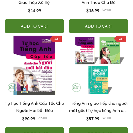
Giao Tiếp Xã Hội
Anh Theo Chủ Đề
$14.99
$16.99
$32.00
ADD TO CART
ADD TO CART
SALE
SALE
Tự Học Tiếng Anh Cấp Tốc Cho
Tiếng Anh giao tiếp cho người
Người Mới Bắt Đầu
mất gốc (Tự học tiếng Anh cấp
tốc cho người mới bắt đầu+Tự
$20.99
$25.00
$57.99
$61.00
học nghe nói tiếng Anh căn
bản+Mindmap Vocabulary)