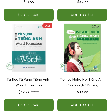
Hướng Dẫn (Tái bản 2022)
$17.99
$39.99
ADD TO CART
ADD TO CART
SALE
Tự Học Từ Vựng Tiếng Anh -
Tự Học Nghe Nói Tiếng Anh
Word Formation
Căn Bản (MCBooks)
$37.99
$49.20
$17.99
ADD TO CART
ADD TO CART