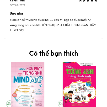
kevin Tran
OCT 04, 2024
Ưng nha
Siêu sát đề thi, mình được hỏi 10 câu thì bập bẹ được mấy từ
vựng xong pass nè, KHUYẾN NGHỊ CAO, CHẤT LƯỢNG SẢN PHẨM
TUYỆT VỜI
Có thể bạn thích