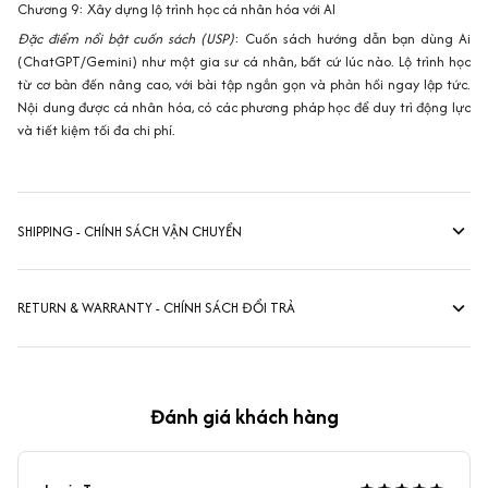
Chương 9: Xây dựng lộ trình học cá nhân hóa với AI
Đặc điểm nổi bật cuốn sách (USP)
: Cuốn sách hướng dẫn bạn dùng Ai
(ChatGPT/Gemini) như một gia sư cá nhân, bất cứ lúc nào. Lộ trình học
từ cơ bản đến nâng cao, với bài tập ngắn gọn và phản hồi ngay lập tức.
Nội dung được cá nhân hóa, có các phương pháp học để duy trì động lực
và tiết kiệm tối đa chi phí.
SHIPPING - CHÍNH SÁCH VẬN CHUYỂN
RETURN & WARRANTY - CHÍNH SÁCH ĐỔI TRẢ
Đánh giá khách hàng