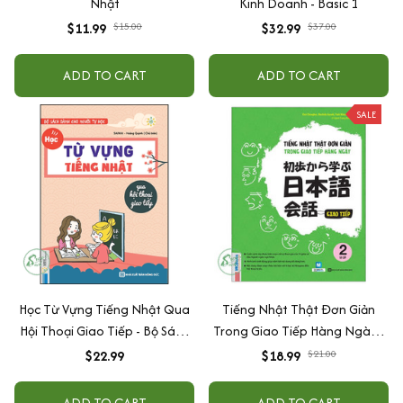
Nhật
Kinh Doanh - Basic 1
$11.99
$15.00
$32.99
$37.00
ADD TO CART
ADD TO CART
SALE
Học Từ Vựng Tiếng Nhật Qua
Tiếng Nhật Thật Đơn Giản
Hội Thoại Giao Tiếp - Bộ Sách
Trong Giao Tiếp Hàng Ngày -
Dành Cho Người Tự Học
Sơ Cấp 2
$22.99
$18.99
$21.00
ADD TO CART
ADD TO CART