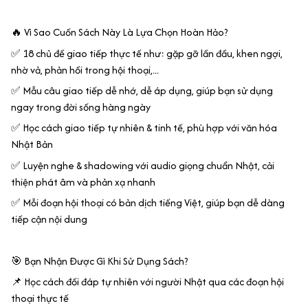
🔥 Vì Sao Cuốn Sách Này Là Lựa Chọn Hoàn Hảo?
✅ 18 chủ đề giao tiếp thực tế như: gặp gỡ lần đầu, khen ngợi,
nhờ vả, phản hồi trong hội thoại,...
✅ Mẫu câu giao tiếp dễ nhớ, dễ áp dụng, giúp bạn sử dụng
ngay trong đời sống hàng ngày
✅ Học cách giao tiếp tự nhiên & tinh tế, phù hợp với văn hóa
Nhật Bản
✅ Luyện nghe & shadowing với audio giọng chuẩn Nhật, cải
thiện phát âm và phản xạ nhanh
✅ Mỗi đoạn hội thoại có bản dịch tiếng Việt, giúp bạn dễ dàng
tiếp cận nội dung
🎯 Bạn Nhận Được Gì Khi Sử Dụng Sách?
📌 Học cách đối đáp tự nhiên với người Nhật qua các đoạn hội
thoại thực tế