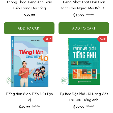
Thông Thạo Tiếng Anh Giao
Tiếng Nhật Thật Đơn Giản
Tiếp Trong Đời Sống
Dành Cho Người Mới Bắt Đầu
- Giao Tiếp - Sơ cấp 1
$35.99
$18.99
$21.00
ADD TO CART
ADD TO CART
SALE
SALE
Tiếng Hàn Giao Tiếp 4.0 (Tập
Tự Học Đột Phá - Kĩ Năng Viết
2)
Lại Câu Tiếng Anh
$39.99
$40.00
$22.99
$24.00