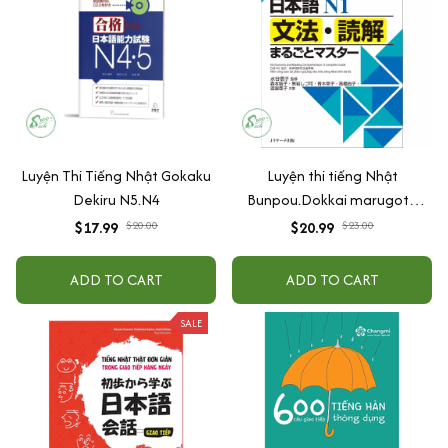
Luyện Thi Tiếng Nhật Gokaku
Luyện thi tiếng Nhật
Dekiru N5.N4
Bunpou.Dokkai marugoto
masuta N1
$17.99
$20.00
$20.99
$23.00
ADD TO CART
ADD TO CART
SALE