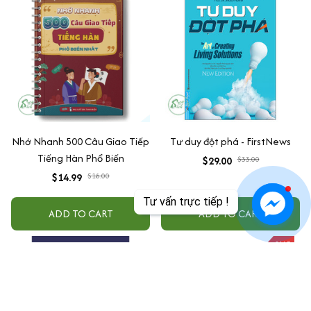
Nhớ Nhanh 500 Câu Giao Tiếp
Tư duy đột phá - FirstNews
Tiếng Hàn Phổ Biến
$29.00
$33.00
$14.99
$18.00
Tư vấn trực tiếp !
ADD TO CART
ADD TO CART
SALE