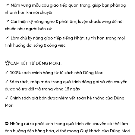
📌 Nắm vững mẫu câu giao tiếp quan trọng, giúp bạn phản xạ
nhanh hơn khi nói chuyện
📌 Cải thiện kỹ năng nghe & phát âm, luyện shadowing để nói
chuẩn như người bản xứ
📌 Làm chủ kỹ năng giao tiếp tiếng Nhật, tự tin hơn trong mọi
tình huống đời sống & công việc
🏆CAM KẾT TỪ DŨNG MORI:
✓ 100% sách chính hãng từ tủ sách nhà Dũng Mori
✓ Sách rách, móp méo trong quá trình đóng gói và vận chuyển
được hỗ trợ đổi trả trong vòng 15 ngày
✓ Chính sách giá bán được niêm yết toàn hệ thống của Dũng
Mori
⛔ Những rủi ro phát sinh trong quá trình vận chuyển có thể làm
ảnh hưởng đến hàng hóa, vì thế mong Quý khách của Dũng Mori