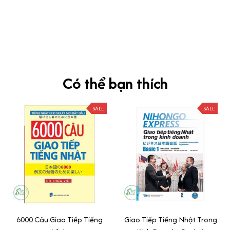
Siêu sát đề thi, mình được hỏi 10 câu thì bập bẹ được mấy từ
vựng xong pass nè, KHUYẾN NGHỊ CAO, CHẤT LƯỢNG SẢN PHẨM
TUYỆT VỜI
Có thể bạn thích
SALE
SALE
6000 Câu Giao Tiếp Tiếng
Giao Tiếp Tiếng Nhật Trong