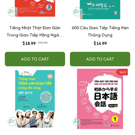
Tiếng Nhật Thật Đơn Giản
600 Câu Giao Tiếp Tiếng Hàn
Trong Giao Tiếp Hằng Ngày -
Thông Dụng
Sơ Trung Cấp 3
$18.99
$21.00
$14.99
ADD TO CART
ADD TO CART
SALE