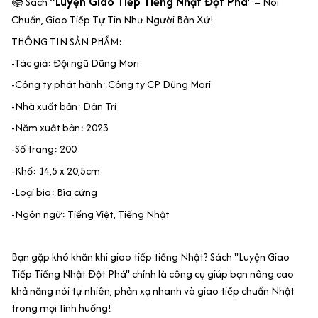
"Luyện Giao Tiếp Tiếng Nhật Đột Phá
📚 Sách
" – Nói
Chuẩn, Giao Tiếp Tự Tin Như Người Bản Xứ!
THÔNG TIN SẢN PHẨM:
-Tác giả: Đội ngũ Dũng Mori
-Công ty phát hành: Công ty CP Dũng Mori
-Nhà xuất bản: Dân Trí
-Năm xuất bản: 2023
-Số trang: 200
-Khổ: 14,5 x 20,5cm
-Loại bìa: Bìa cứng
-Ngôn ngữ: Tiếng Việt, Tiếng Nhật
Bạn gặp khó khăn khi giao tiếp tiếng Nhật? Sách "Luyện Giao
Tiếp Tiếng Nhật Đột Phá" chính là công cụ giúp bạn nâng cao
khả năng nói tự nhiên, phản xạ nhanh và giao tiếp chuẩn Nhật
trong mọi tình huống!