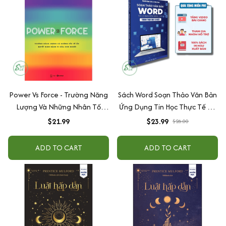
Power Vs Force - Trường Năng
Sách Word Soạn Thảo Văn Bản
Lượng Và Những Nhân Tố
Ứng Dụng Tin Học Thực Tế Từ
Quyết Định Hành Vi Của Con
Cơ Bản Đến Nâng Cao Có
$21.99
$23.99
$26.00
Người (Tái Bản)
Tặng Kèm Video Hướng Dẫn
ADD TO CART
ADD TO CART