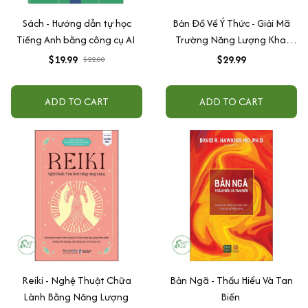
Sách - Hướng dẫn tự học
Bản Đồ Về Ý Thức - Giải Mã
Tiếng Anh bằng công cụ AI
Trường Năng Lượng Khai
Phá Sức Mạnh Phi Thường
$19.99
$29.99
$22.00
Trong Con Người Bạn
ADD TO CART
ADD TO CART
Reiki - Nghệ Thuật Chữa
Bản Ngã - Thấu Hiểu Và Tan
Lành Bằng Năng Lượng
Biến