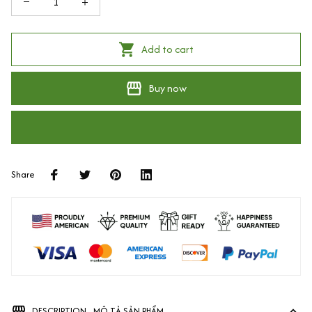
Add to cart
Buy now
Share
DESCRIPTION - MÔ TẢ SẢN PHẨM