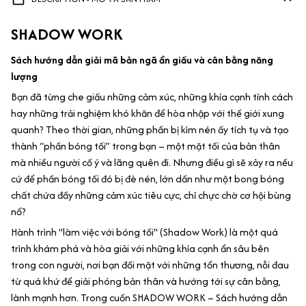
SHADOW WORK
Sách hướng dẫn giải mã bản ngã ẩn giấu và cân bằng năng
lượng
Bạn đã từng che giấu những cảm xúc, những khía cạnh tính cách
hay những trải nghiệm khó khăn để hòa nhập với thế giới xung
quanh? Theo thời gian, những phần bị kìm nén ấy tích tụ và tạo
thành “phần bóng tối” trong bạn – một mặt tối của bản thân
mà nhiều người cố ý và lãng quên đi. Nhưng điều gì sẽ xảy ra nếu
cứ để phần bóng tối đó bị đè nén, lớn dần như một bong bóng
chất chứa đầy những cảm xúc tiêu cực, chỉ chực chờ cơ hội bùng
nổ?
Hành trình "làm việc với bóng tối" (Shadow Work) là một quá
trình khám phá và hòa giải với những khía cạnh ẩn sâu bên
trong con người, nơi bạn đối mặt với những tổn thương, nỗi đau
từ quá khứ để giải phóng bản thân và hướng tới sự cân bằng,
lành mạnh hơn. Trong cuốn SHADOW WORK – Sách hướng dẫn