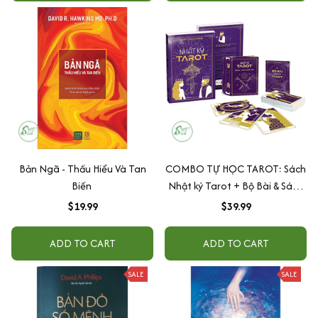
Bản Ngã - Thấu Hiểu Và Tan
COMBO TỰ HỌC TAROT: Sách
Biến
Nhật ký Tarot + Bộ Bài & Sách
Hướng Dẫn (Tái bản 2022)
$19.99
$39.99
ADD TO CART
ADD TO CART
SALE
SALE