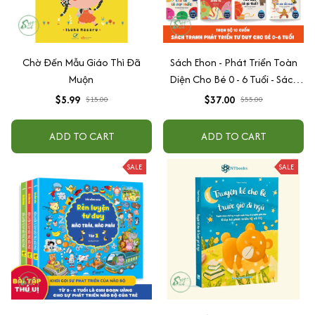
Chờ Đến Mẫu Giáo Thì Đã
Sách Ehon - Phát Triển Toàn
Muộn
Diện Cho Bé 0 - 6 Tuổi - Sách
Song Ngữ Việt - Anh
$5.99
$37.00
$15.00
$55.00
ADD TO CART
ADD TO CART
SALE
SALE