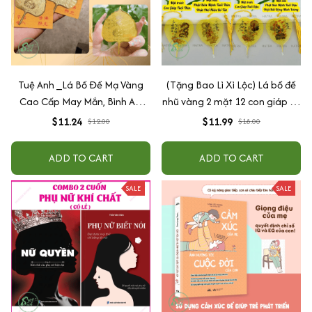
Tuệ Anh _Lá Bồ Đề Mạ Vàng
(Tặng Bao Lì Xì Lộc) Lá bồ đề
Cao Cấp May Mắn, Bình An,
nhũ vàng 2 mặt 12 con giáp và
Chiêu Tài Lộc
phật bản mệnh, để ốp lưng
$11.24
$11.99
$12.00
$18.00
điện thoại, treo xe ô tô đã khai
quang
ADD TO CART
ADD TO CART
SALE
SALE