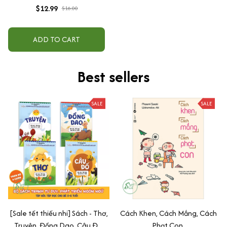
$12.99
$16.00
ADD TO CART
Best sellers
SALE
SALE
[Sale tết thiếu nhi] Sách - Thơ,
Cách Khen, Cách Mắng, Cách
Truyện, Đồng Dao, Câu Đố,
Phạt Con