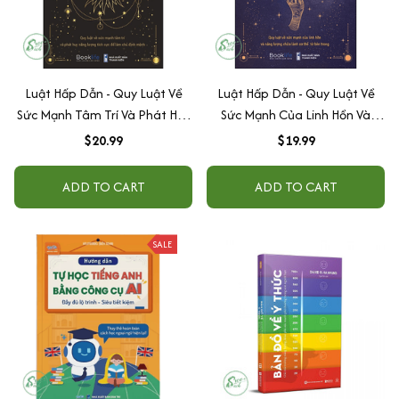
Luật Hấp Dẫn - Quy Luật Về
Luật Hấp Dẫn - Quy Luật Về
Sức Mạnh Tâm Trí Và Phát Huy
Sức Mạnh Của Linh Hồn Và
Năng Lượng Tích Cực Để Làm
Năng Lượng Chữa Lành Cơ
$20.99
$19.99
Chủ Định Mệnh
Thể Từ Bên Trong
ADD TO CART
ADD TO CART
SALE