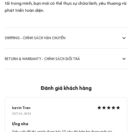
tối trong mình, bạn mới có thể thực sự chữa lành, yêu thương và
phát triển toàn diện.
SHIPPING - CHÍNH SÁCH VẬN CHUYỂN
RETURN & WARRANTY - CHÍNH SÁCH ĐỔI TRẢ
Đánh giá khách hàng
kevin Tran
OCT 04, 2024
Ưng nha
Siêu sát đề thi, mình được hỏi 10 câu thì bập bẹ được mấy từ