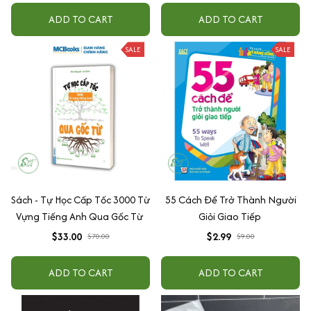
+ Xu hướng
ADD TO CART
ADD TO CART
SALE
SALE
Sách - Tự Học Cấp Tốc 3000 Từ
55 Cách Để Trở Thành Người
Vựng Tiếng Anh Qua Gốc Từ
Giỏi Giao Tiếp
$33.00
$2.99
$70.00
$9.00
ADD TO CART
ADD TO CART