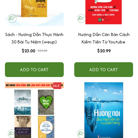
Sách - Hướng Dẫn Thực Hành
Hướng Dẫn Căn Bản Cách
30 Bài Tu Niệm (weup)
Kiếm Tiền Từ Youtube
$23.00
$20.99
$34.00
ADD TO CART
ADD TO CART
SALE