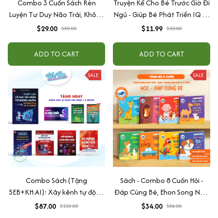
Combo 3 Cuốn Sách Rèn
Truyện Kể Cho Bé Trước Giờ Đi
Luyện Tư Duy Não Trái, Không
Ngủ - Giúp Bé Phát Triển IQ Và
Não Phải - Đánh Thức Tiềm
EQ
$29.00
$11.99
$50.00
$22.00
Năng Trí Tuệ Cho Bé (3-6 Tuổi)
ADD TO CART
ADD TO CART
SALE
SALE
Combo Sách (Tặng
Sách - Combo 8 Cuốn Hỏi -
5EB+KH.AI): Xây kênh tự động
Đáp Cùng Bé, Ehon Song Ngữ
AI Agent + AI siêu mạnh + 3
Việt - Anh - Dành Cho Bé Từ 0
$87.00
$34.00
$130.00
$56.00
cấp độ AI + Kiếm tiền Youtube
-3 Tuổi