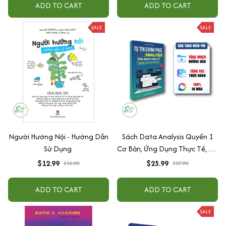
ADD TO CART
ADD TO CART
SALE
SALE
Người Hướng Nội - Hướng Dẫn
Sách Data Analysis Quyển 1
Sử Dụng
Cơ Bản, Ứng Dụng Thực Tế, Có
Tặng Kèm Video Hướng Dẫn
$12.99
$25.99
$16.00
$27.00
ADD TO CART
ADD TO CART
SALE