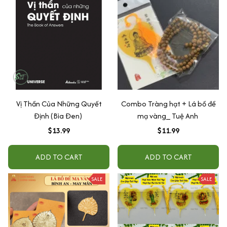
Vị Thần Của Những Quyết
Combo Tràng hạt + Lá bồ đề
Định (Bìa Đen)
mạ vàng_ Tuệ Anh
$13.99
$11.99
ADD TO CART
ADD TO CART
SALE
SALE