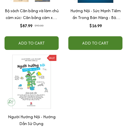
Bộ sách Cân bằng và làm chủ
Hướng Nội - Sức Mạnh Tiềm
cảm xúc: Cân bằng cảm xúc,
ẩn Trong Bán Hàng - Bản
cả lúc bão giông + Giận +
Quyền
$87.99
$16.99
$93.00
Hiểu về trái tim + Chủ nghĩa
Khắc Kỷ
ADD TO CART
ADD TO CART
SALE
Người Hướng Nội - Hướng
Dẫn Sử Dụng