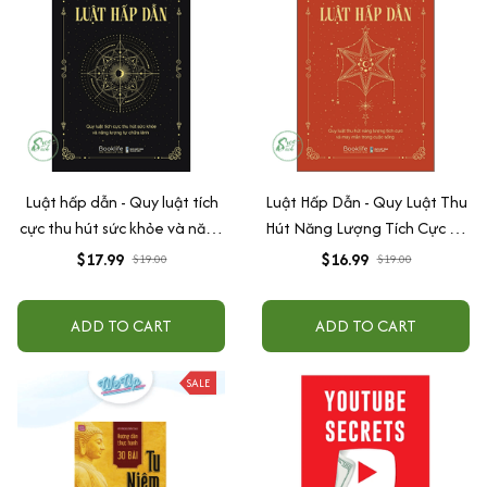
Luật hấp dẫn - Quy luật tích
Luật Hấp Dẫn - Quy Luật Thu
cực thu hút sức khỏe và năng
Hút Năng Lượng Tích Cực Và
lượng tự chữa lành
May Mắn Trong Cuộc Sống
$17.99
$16.99
$19.00
$19.00
ADD TO CART
ADD TO CART
SALE