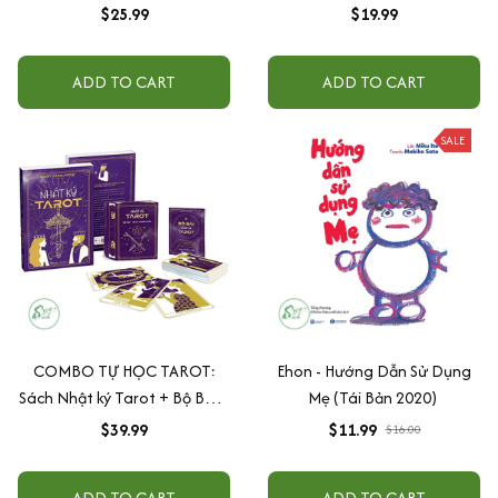
$25.99
$19.99
ADD TO CART
ADD TO CART
SALE
COMBO TỰ HỌC TAROT:
Ehon - Hướng Dẫn Sử Dụng
Sách Nhật ký Tarot + Bộ Bài &
Mẹ (Tái Bản 2020)
Sách Hướng Dẫn (Tái bản
$39.99
$11.99
$16.00
2022)
ADD TO CART
ADD TO CART