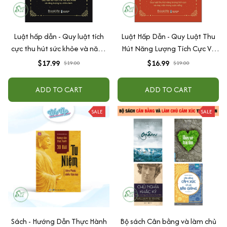
Luật hấp dẫn - Quy luật tích
Luật Hấp Dẫn - Quy Luật Thu
cực thu hút sức khỏe và năng
Hút Năng Lượng Tích Cực Và
lượng tự chữa lành
May Mắn Trong Cuộc Sống
$17.99
$16.99
$19.00
$19.00
ADD TO CART
ADD TO CART
SALE
SALE
Sách - Hướng Dẫn Thực Hành
Bộ sách Cân bằng và làm chủ