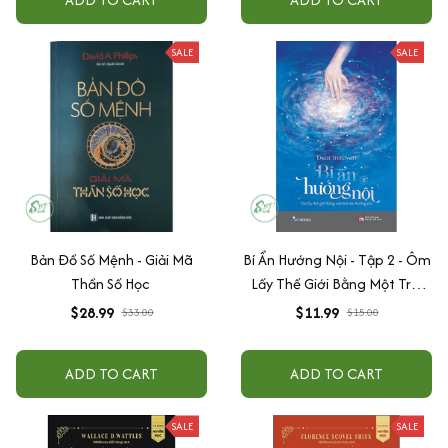
SALE
SALE
Bản Đồ Số Mệnh - Giải Mã
Bí Ẩn Hướng Nội - Tập 2 - Ôm
Thần Số Học
Lấy Thế Giới Bằng Một Trái
Tim Hướng Nội
$28.99
$11.99
$33.00
$15.00
ADD TO CART
ADD TO CART
SALE
SALE