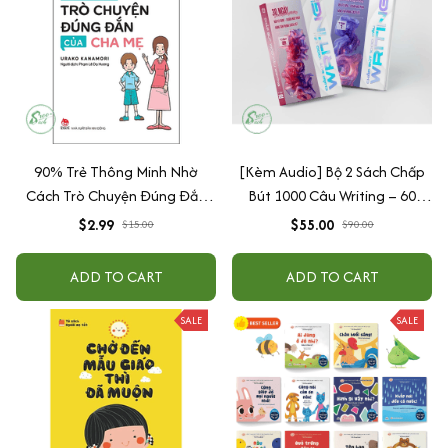
90% Trẻ Thông Minh Nhờ
[Kèm Audio] Bộ 2 Sách Chấp
Cách Trò Chuyện Đúng Đắn
Bút 1000 Câu Writing – 60
Của Cha Mẹ
Ngày Gieo Trồng Tư Duy
$2.99
$55.00
$15.00
$90.00
Writing- Cải Thiện Kỹ Năng Viết
ADD TO CART
ADD TO CART
SALE
SALE