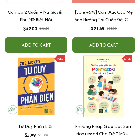
Combo 2 Cuốn – Nữ Quyền,
[Sale 45%] Cảm Xúc Của Mẹ
Phụ Nữ Biết Nói
Ảnh Hưởng Tới Cuộc Đời Của
Con
$42.00
$21.45
$56.00
$39.00
ADD TO CART
ADD TO CART
SALE
SALE
Tư Duy Phản Biện
Phương Pháp Giáo Dục Sớm
Montessori Cho Trẻ Từ 0 – 3
$5.99
$15.00