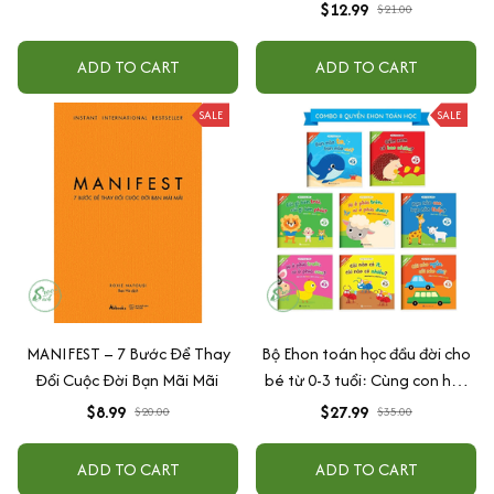
Tuổi
$12.99
$21.00
ADD TO CART
ADD TO CART
SALE
SALE
MANIFEST – 7 Bước Để Thay
Bộ Ehon toán học đầu đời cho
Đổi Cuộc Đời Bạn Mãi Mãi
bé từ 0-3 tuổi: Cùng con học
toán (song ngữ Việt Anh)
$8.99
$27.99
$20.00
$35.00
ADD TO CART
ADD TO CART