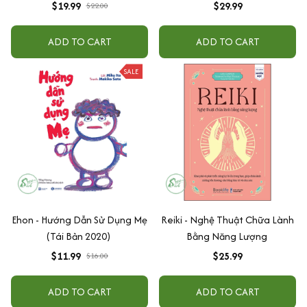
Sức Mạnh Phi Thường Trong
$19.99
$29.99
$22.00
Con Người Bạn
ADD TO CART
ADD TO CART
SALE
Ehon - Hướng Dẫn Sử Dụng Mẹ
Reiki - Nghệ Thuật Chữa Lành
(Tái Bản 2020)
Bằng Năng Lượng
$11.99
$25.99
$16.00
ADD TO CART
ADD TO CART