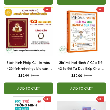
SALE
SALE
Sách Kinh Pháp Cú - in màu
Giải Mã Mọi Hành Vi Của Trẻ -
423 hình minh họa bìa cứng
42 Sơ Đồ Tư Duy Giúp Cha Mẹ
cao cấp + tặng kèm vòng tay
Thấu Hiểu Tâm Lý Và Hành Vi
$32.99
$30.00
$48.00
$38.00
Của Con
ADD TO CART
ADD TO CART
SALE
SALE