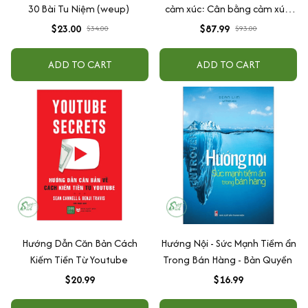
30 Bài Tu Niệm (weup)
cảm xúc: Cân bằng cảm xúc,
cả lúc bão giông + Giận + Hiểu
$23.00
$87.99
$34.00
$93.00
về trái tim + Chủ nghĩa Khắc
Kỷ
ADD TO CART
ADD TO CART
Hướng Dẫn Căn Bản Cách
Hướng Nội - Sức Mạnh Tiềm ẩn
Kiếm Tiền Từ Youtube
Trong Bán Hàng - Bản Quyền
$20.99
$16.99