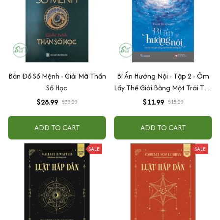
Bản Đồ Số Mệnh - Giải Mã Thần
Bí Ẩn Hướng Nội - Tập 2 - Ôm
Số Học
Lấy Thế Giới Bằng Một Trái Tim
Hướng Nội
$28.99
$11.99
$33.00
$15.00
ADD TO CART
ADD TO CART
SALE
SALE