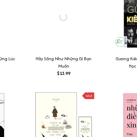
ững Lúc
Hãy Sống Như Những Gì Bạn
Gương Kiê
Muốn
Học
$13.99
SALE