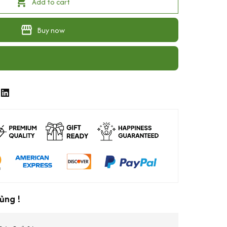
Add to cart
Buy now
ủng !