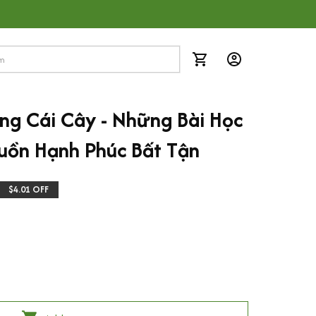
g Cái Cây - Những Bài Học 
ồn Hạnh Phúc Bất Tận
$4.01 OFF