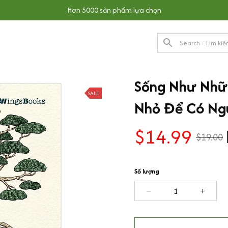
Hơn 5000 sản phẩm lựa chọn
Sống Như Nhữn
SALE
Nhỏ Để Có Ngu
$14.99
$19.00
Số lượng