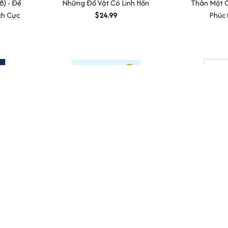
8) - Để
Những Đồ Vật Có Linh Hồn
Thân Mật 
ch Cực
$24.99
Phúc 
 Đầu Tư
Bẫy hạnh phúc
Sống Như G
rường
$25.99