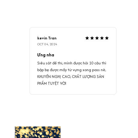
kevin Tran
OCT 04, 2024
Ưng nha
Siêu sát đề thi, mình được hỏi 10 câu thì
bập bẹ được mấy từ vựng xong pass nè,
KHUYẾN NGHỊ CAO, CHẤT LƯỢNG SẢN
PHẨM TUYỆT VỜI