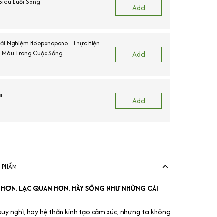
 Siêu Buổi Sáng
Add
Trải Nghiệm Ho'oponopono - Thực Hiện
 Màu Trong Cuộc Sống
Add
i
Add
N PHẨM
N HƠN. LẠC QUAN HƠN. HÃY SỐNG NHƯ NHỮNG CÁI
suy nghĩ, hay hệ thần kinh tạo cảm xúc, nhưng ta không