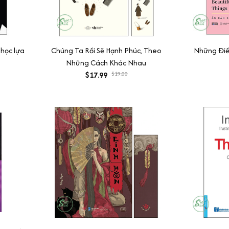
 học lựa
Chúng Ta Rồi Sẽ Hạnh Phúc, Theo
Những Điề
Những Cách Khác Nhau
$17.99
$19.00