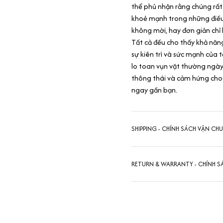
thể phủ nhận rằng chúng rấ
khoẻ mạnh trong những điều 
không mời, hay đơn giản chỉ
Tất cả đều cho thấy khả năng
sự kiên trì và sức mạnh của 
lo toan vụn vặt thường ngày
thông thái và cảm hứng cho 
ngay gần bạn.
SHIPPING - CHÍNH SÁCH VẬN CH
RETURN & WARRANTY - CHÍNH S