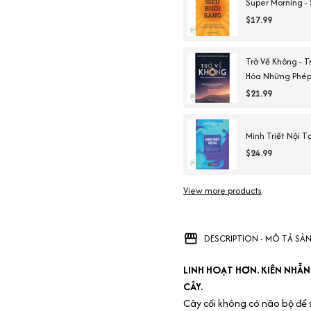
Super Morning -
$17.99
Trở Về Không - 
Hóa Những Phép
$21.99
Minh Triết Nội Tạ
$24.99
View more products
DESCRIPTION - MÔ TẢ SẢ
LINH HOẠT HƠN. KIÊN NHẪ
CÂY.
Cây cối không có não bộ để 