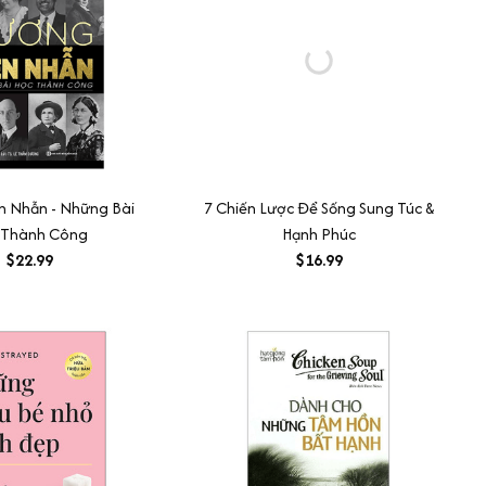
n Nhẫn - Những Bài
7 Chiến Lược Để Sống Sung Túc &
 Thành Công
Hạnh Phúc
$22.99
$16.99