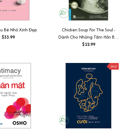
u Bé Nhỏ Xinh Đẹp
Chicken Soup For The Soul -
$33.99
Dành Cho Những Tâm Hồn Bất
Hạnh (Tái Bản 2019)
$12.99
SALE