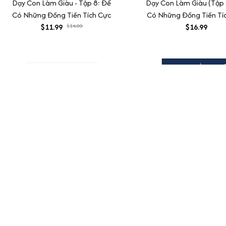
Dạy Con Làm Giàu - Tập 8: Để
Dạy Con Làm Giàu (Tập 
Có Những Đồng Tiền Tích Cực
Có Những Đồng Tiền Tí
$11.99
$14.00
$16.99
Các Cuộc Đời Ngoại Hạng -
24 Bài Học Sống Còn Để
Những Bài Học Thành Công
Thành Công Trên Thị T
(Nguyễn Hiến Lê - Bộ Sách Sống
$21.99
Chứng Khoán
$17.99
Sao Cho Đúng)