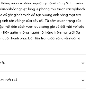
t thông minh và đáng ngưỡng mộ vô cùng. Sinh trưởng
kiện khắc nghiệt, lặng lẽ phòng thủ trước các vị khách
 là cố gắng hết mình để tận hưởng ánh nắng mặt trờ
 sinh tồn vô hạn của cây cối. Từ tầm quan trọng của
tập thể, đến cách vượt qua sóng gió và đối mặt với các
 - Hãy quên những người nổi tiếng trên mạng đi! Sự
nguồn hạnh phúc bất tận trong đời sống vẫn luôn ở
UYỂN
ÁCH ĐỔI TRẢ