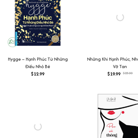
Hygge – Hạnh Phúc Từ Những
Những Khi Hạnh Phúc, Nh
Điều Nhỏ Bé
Vỡ Tan
$12.99
$19.99
$25.00