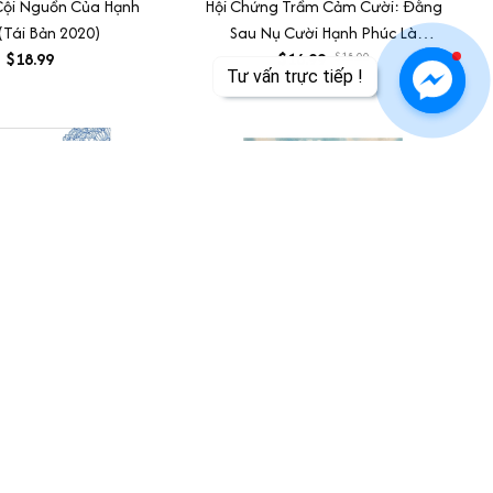
Cội Nguồn Của Hạnh
Hội Chứng Trầm Cảm Cười: Đằng
(Tái Bản 2020)
Sau Nụ Cười Hạnh Phúc Là
$18.99
Những Nỗi Đau
$16.99
$18.00
ấm Sẽ Có Người Đến
Để Có Một Tương Lai - Thích
Thêm Hoa
Nhất Hạnh
$14.99
$25.99