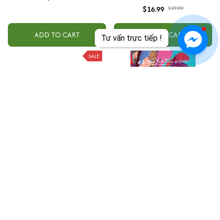
$16.99
$19.00
ADD TO CART
ADD TO CART
Tư vấn trực tiếp !
SALE
Sách Word Soạn Thảo Văn Bản
Sống Cuộc Đời Bạn Muốn
Ứng Dụng Tin Học Thực Tế Từ
$33.99
Cơ Bản Đến Nâng Cao Có
$23.99
$26.00
Tặng Kèm Video Hướng Dẫn
ADD TO CART
ADD TO CART