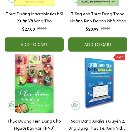
Thực Dưỡng Macrobiotics Hồi
Tiếng Anh Thực Dụng Trong
Xuân Và Sống Thọ
Ngành Kinh Doanh Nhà Hàng
$27.00
$31.00
$20.99
$23.00
ADD TO CART
ADD TO CART
SALE
Thực Dưỡng Tiện Dụng Cho
Sách Data Analysis Quyển 2,
Người Bận Rộn (PNU)
Ứng Dụng Thực Tế, Kèm Video