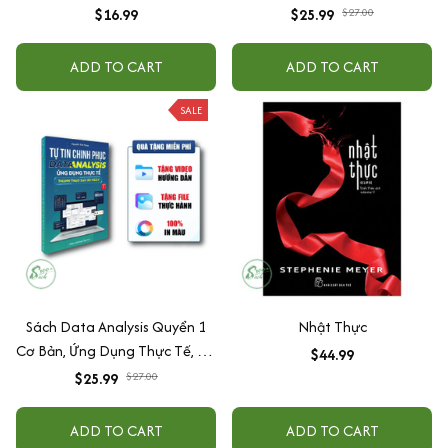
Hướng Dẫn Thành Thạo Sau
$16.99
$25.99
$27.00
30 Ngày
ADD TO CART
ADD TO CART
SALE
Sách Data Analysis Quyển 1
Nhật Thực
Cơ Bản, Ứng Dụng Thực Tế, Có
$44.99
Tặng Kèm Video Hướng Dẫn
$25.99
$27.00
ADD TO CART
ADD TO CART