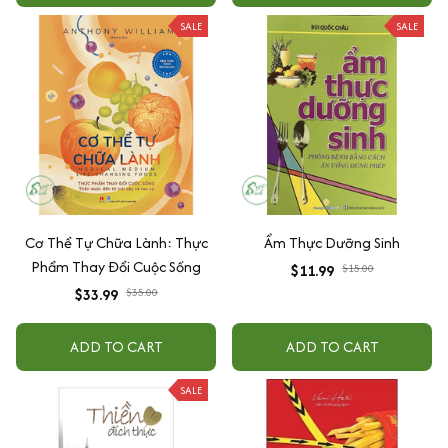
SALE
SALE
Cơ Thể Tự Chữa Lành: Thực
Ẩm Thực Dưỡng Sinh
Phẩm Thay Đổi Cuộc Sống
$11.99
$15.00
$33.99
$35.00
ADD TO CART
ADD TO CART
SALE