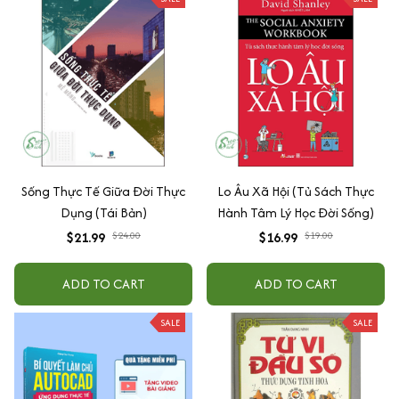
Sống Thực Tế Giữa Đời Thực
Lo Âu Xã Hội (Tủ Sách Thực
Dụng (Tái Bản)
Hành Tâm Lý Học Đời Sống)
$21.99
$24.00
$16.99
$19.00
ADD TO CART
ADD TO CART
SALE
SALE