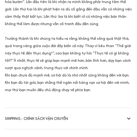
hóa bướm”. Lần đầu tiên là khi nhận ra mình không phải trung tâm thế
giới. Lần thứ hai là khi phát hiện ra dù cố gắng đến đâu vẫn có những việc
cảm thấy thật bất lực. Lần thứ ba là khi biết rõ có những việc bản thân
không thể làm được nhưng vẫn cố tranh đấu đến cùng.
Trưởng thành là khi chúng ta hiểu ra rằng, không thể sống quá thật thà,
quá trong sáng giữa cuộc đời đầy biến cố này. Thay vì kêu than “Thế giới
này thực tế đến thực dụng!”, sao bạn không tự hỏi “Thực tế có gì không
tốt?” Ít nhất, thực tế sẽ giúp bạn mạnh mẽ hơn, bản lĩnh hơn, dạy bạn cách
vượt qua nghịch cảnh, trung thực với chính mình.
Khi bạn chưa đủ mạnh mẽ, cơ hội dù là nhỏ nhất cũng không đến với bạn.
Khi bạn đủ tài giỏi, bạn chẳng thể ngăn nổi hàng vạn cơ hội đến với mình,
mọi thứ bạn muốn đều chủ động chạy về phía bạn.
SHIPPING - CHÍNH SÁCH VẬN CHUYỂN