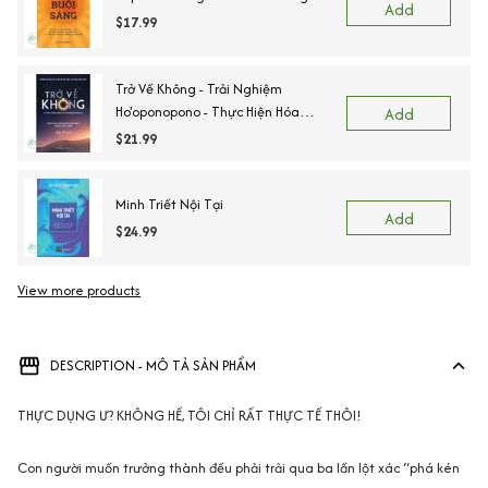
Add
$17.99
Trở Về Không - Trải Nghiệm
Ho'oponopono - Thực Hiện Hóa
Add
Những Phép Màu Trong Cuộc Sống
$21.99
Minh Triết Nội Tại
Add
$24.99
View more products
DESCRIPTION - MÔ TẢ SẢN PHẨM
THỰC DỤNG Ư? KHÔNG HỀ, TÔI CHỈ RẤT THỰC TẾ THÔI!
Con người muốn trưởng thành đều phải trải qua ba lần lột xác “phá kén