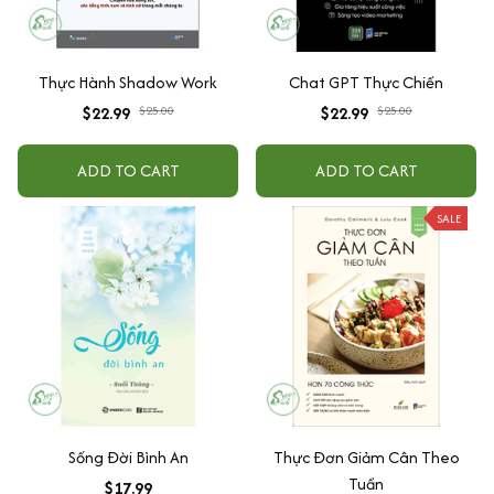
Thực Hành Shadow Work
Chat GPT Thực Chiến
$22.99
$25.00
$22.99
$25.00
ADD TO CART
ADD TO CART
SALE
Sống Đời Bình An
Thực Đơn Giảm Cân Theo
Tuần
$17.99