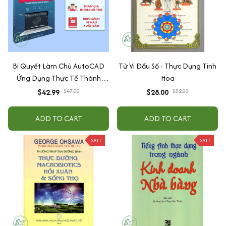
Bí Quyết Làm Chủ AutoCAD
Tử Vi Đẩu Số - Thực Dụng Tinh
Ứng Dụng Thực Tế Thành
Hoa
Thạo Sau 21 Ngày
$42.99
$47.00
$28.00
$32.00
ADD TO CART
ADD TO CART
SALE
SALE