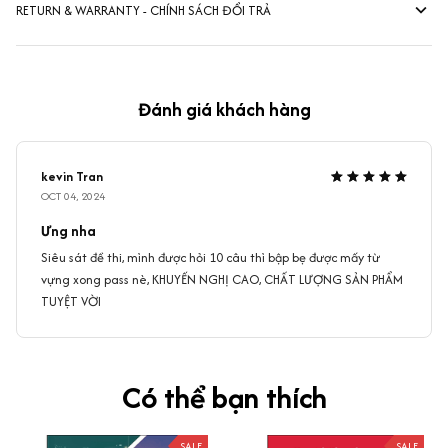
RETURN & WARRANTY - CHÍNH SÁCH ĐỔI TRẢ
Đánh giá khách hàng
kevin Tran
OCT 04, 2024
Ưng nha
Siêu sát đề thi, mình được hỏi 10 câu thì bập bẹ được mấy từ
vựng xong pass nè, KHUYẾN NGHỊ CAO, CHẤT LƯỢNG SẢN PHẨM
TUYỆT VỜI
Có thể bạn thích
SALE
SALE