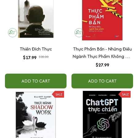
Thiền Đích Thực
Thực Phẩm Bẩn - Những Điều
Ngành Thực Phẩm Không Nói
$17.99
$20.00
Với Bạn
$27.99
ADD TO CART
ADD TO CART
SALE
SALE