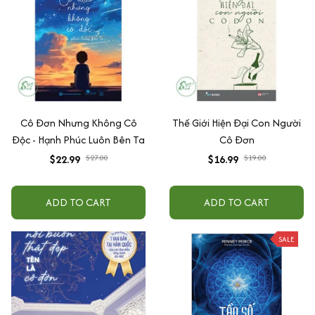
Cô Đơn Nhưng Không Cô
Thế Giới Hiện Đại Con Người
Độc - Hạnh Phúc Luôn Bên Ta
Cô Đơn
$22.99
$27.00
$16.99
$19.00
ADD TO CART
ADD TO CART
SALE