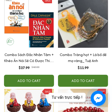
SALE
Combo Sách Đắc Nhân Tâm +
Combo Tràng hạt + Lá bồ đề
Khéo Ăn Nói Sẽ Có Được Thiên
mạ vàng_ Tuệ Anh
Hạ
$27.99
$40.00
$11.99
ADD TO CART
ADD TO CART
SALE
SALE