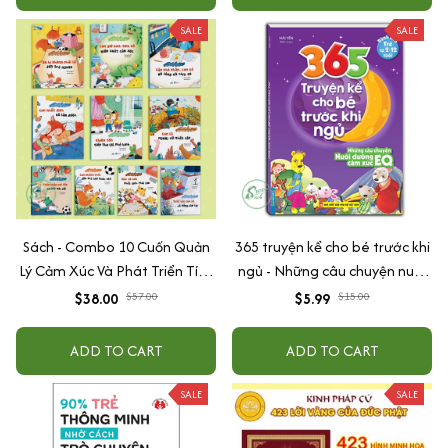
SALE
SALE
Sách - Combo 10 Cuốn Quản
365 truyện kể cho bé trước khi
Lý Cảm Xúc Và Phát Triển Tính
ngủ - Những câu chuyện nuôi
Cách Cho Bé Từ 2 - 6 Tuổi
dưỡng cảm xúc EQ (2-12 tuổi)
$38.00
$57.00
$5.99
$15.00
ADD TO CART
ADD TO CART
SALE
SALE