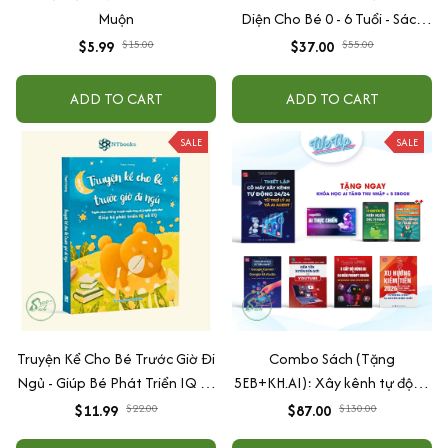
Muộn
Diện Cho Bé 0 - 6 Tuổi - Sách
Song Ngữ Việt - Anh
$5.99
$15.00
$37.00
$55.00
ADD TO CART
ADD TO CART
SALE
SALE
Truyện Kể Cho Bé Trước Giờ Đi
Combo Sách (Tặng
Ngủ - Giúp Bé Phát Triển IQ Và
5EB+KH.AI): Xây kênh tự động
EQ
AI Agent + AI siêu mạnh + 3
$11.99
$22.00
$87.00
$130.00
cấp độ AI + Kiếm tiền Youtube