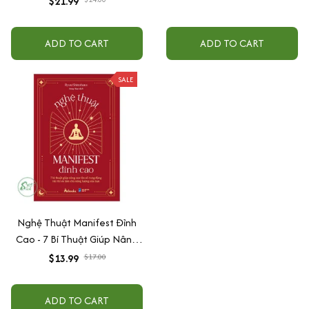
$21.99
Cao Tần Số
ADD TO CART
ADD TO CART
SALE
Nghệ Thuật Manifest Đỉnh
Cao - 7 Bí Thuật Giúp Nâng
Cao Tần Số Rung Động Tức
$13.99
$17.00
Thì Và Làm Chủ Năng Lượng
Của Bạn
ADD TO CART