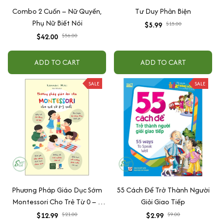
Combo 2 Cuốn – Nữ Quyền,
Tư Duy Phản Biện
Phụ Nữ Biết Nói
$5.99
$15.00
$42.00
$56.00
ADD TO CART
ADD TO CART
SALE
SALE
Phương Pháp Giáo Dục Sớm
55 Cách Để Trở Thành Người
Montessori Cho Trẻ Từ 0 – 3
Giỏi Giao Tiếp
Tuổi
$12.99
$21.00
$2.99
$9.00