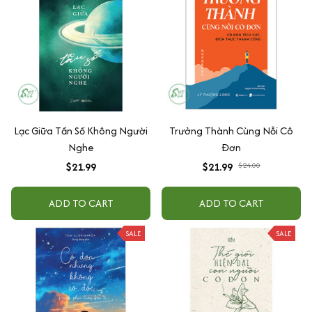
Lạc Giữa Tần Số Không Người
Trưởng Thành Cùng Nỗi Cô
Nghe
Đơn
$21.99
$21.99
$24.00
ADD TO CART
ADD TO CART
SALE
SALE