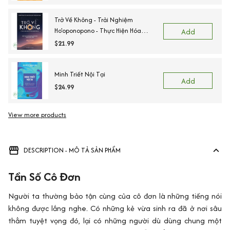
Trở Về Không - Trải Nghiệm
Ho'oponopono - Thực Hiện Hóa
Add
Những Phép Màu Trong Cuộc Sống
$21.99
Minh Triết Nội Tại
Add
$24.99
View more products
DESCRIPTION - MÔ TẢ SẢN PHẨM
Tần Số Cô Đơn
Người ta thường bảo tận cùng của cô đơn là những tiếng nói
không được lắng nghe. Có những kẻ vừa sinh ra đã ở nơi sâu
thẳm tuyệt vọng đó, lại có những người dù dùng chung một