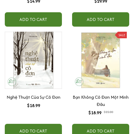
$14.99
$29.99
ADD TO CART
ADD TO CART
SALE
Nghệ Thuật Của Sự Cô Đơn
Bạn Không Cô Đơn Một Mình
Đâu
$18.99
$18.99
$21.00
ADD TO CART
ADD TO CART