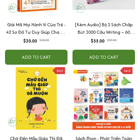
Giải Mã Mọi Hành Vi Của Trẻ -
[Kèm Audio] Bộ 2 Sách Chấp
42 Sơ Đồ Tư Duy Giúp Cha Mẹ
Bút 1000 Câu Writing – 60
Thấu Hiểu Tâm Lý Và Hành Vi
Ngày Gieo Trồng Tư Duy
$30.00
$38.00
$55.00
$90.00
Của Con
Writing- Cải Thiện Kỹ Năng Viết
ADD TO CART
ADD TO CART
SALE
SALE
Chờ Đến Mẫu Giáo Thì Đã
Sách Ehon - Phát Triển Toàn