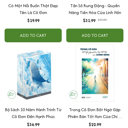
Có Một Nỗi Buồn Thật Đẹp
Tần Số Rung Động - Quyền
Tên Là Cô Đơn
Năng Tiến Hóa Của Linh Hồn
$19.99
$31.99
$33.00
ADD TO CART
ADD TO CART
Bộ Sách 10 Năm Hành Trình Từ
Trong Cô Đơn Bất Ngờ Gặp
Cô Đơn Đến Hạnh Phúc
Phiên Bản Tốt Hơn Của Chính
Mình
$36.99
$22.99