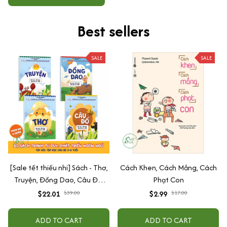
Best sellers
SALE
SALE
[Sale tết thiếu nhi] Sách - Thơ,
Cách Khen, Cách Mắng, Cách
Truyện, Đồng Dao, Câu Đố,
Phạt Con
Tập Nói Tập Đọc Cho Bé 0-6
$22.01
$39.00
$2.99
$17.00
Tuổi - Combo 4 Quyển
ADD TO CART
ADD TO CART