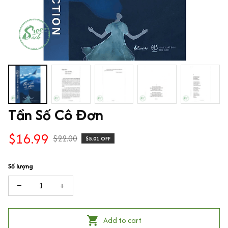
Tần Số Cô Đơn
$16.99
$22.00
$5.01 OFF
Số lượng
Add to cart