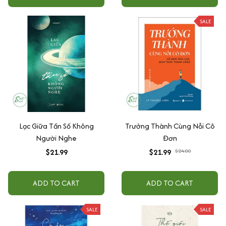
SALE
Lạc Giữa Tần Số Không
Trưởng Thành Cùng Nỗi Cô
Người Nghe
Đơn
$21.99
$21.99
$24.00
ADD TO CART
ADD TO CART
SALE
SALE