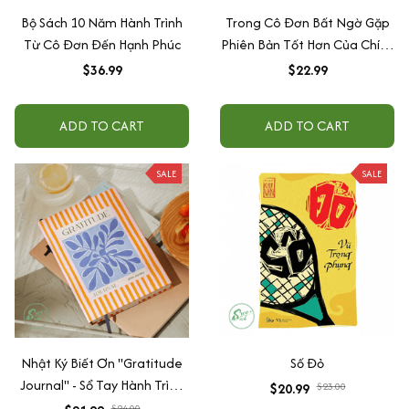
Bộ Sách 10 Năm Hành Trình
Trong Cô Đơn Bất Ngờ Gặp
Từ Cô Đơn Đến Hạnh Phúc
Phiên Bản Tốt Hơn Của Chính
Mình
$36.99
$22.99
ADD TO CART
ADD TO CART
SALE
SALE
Nhật Ký Biết Ơn "Gratitude
Số Đỏ
Journal" - Sổ Tay Hành Trình
$20.99
$23.00
Nuôi Dưỡng Bản Thân, Nâng
$24.00