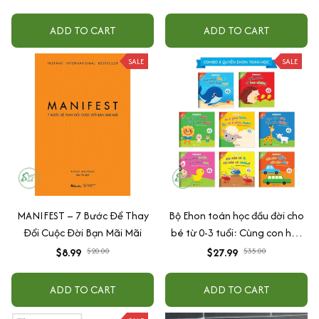
ADD TO CART
ADD TO CART
SALE
SALE
MANIFEST – 7 Bước Để Thay
Bộ Ehon toán học đầu đời cho
Đổi Cuộc Đời Bạn Mãi Mãi
bé từ 0-3 tuổi: Cùng con học
toán (song ngữ Việt Anh)
$8.99
$20.00
$27.99
$35.00
ADD TO CART
ADD TO CART