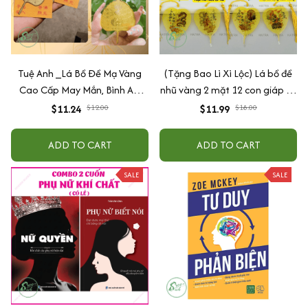
Tuệ Anh _Lá Bồ Đề Mạ Vàng
(Tặng Bao Lì Xì Lộc) Lá bồ đề
Cao Cấp May Mắn, Bình An,
nhũ vàng 2 mặt 12 con giáp và
Chiêu Tài Lộc
phật bản mệnh, để ốp lưng
$11.24
$12.00
$11.99
$18.00
điện thoại, treo xe ô tô đã khai
quang
ADD TO CART
ADD TO CART
SALE
SALE