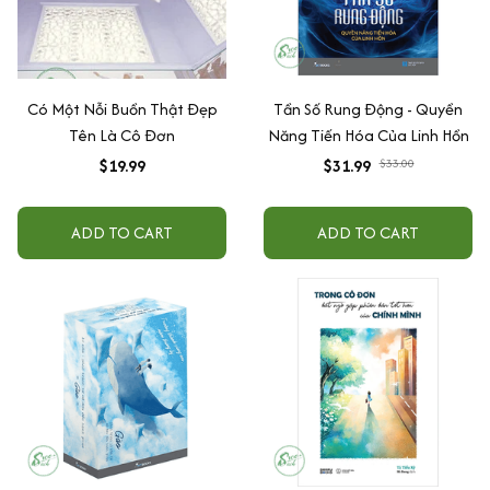
Có Một Nỗi Buồn Thật Đẹp
Tần Số Rung Động - Quyền
Tên Là Cô Đơn
Năng Tiến Hóa Của Linh Hồn
$19.99
$31.99
$33.00
ADD TO CART
ADD TO CART