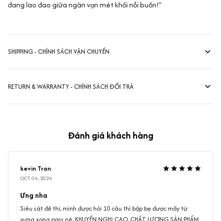
đang lao đao giữa ngàn vạn mét khối nỗi buồn!”
SHIPPING - CHÍNH SÁCH VẬN CHUYỂN
RETURN & WARRANTY - CHÍNH SÁCH ĐỔI TRẢ
Đánh giá khách hàng
kevin Tran
OCT 04, 2024
Ưng nha
Siêu sát đề thi, mình được hỏi 10 câu thì bập bẹ được mấy từ
vựng xong pass nè, KHUYẾN NGHỊ CAO, CHẤT LƯỢNG SẢN PHẨM