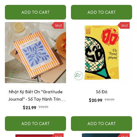
ADD TO CART
ADD TO CART
SALE
SALE
Nhật Ký Biết Ơn "Gratitude
Số Đỏ
Journal" - Sổ Tay Hành Trình
$20.99
$23.00
Nuôi Dưỡng Bản Thân, Nâng
$21.99
$24.00
Cao Tần Số
ADD TO CART
ADD TO CART
SALE
SALE