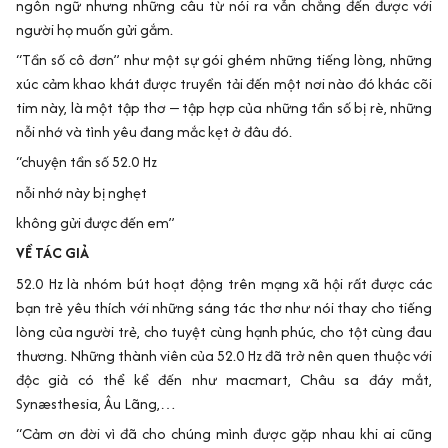
ngôn ngữ nhưng những câu từ nói ra vẫn chẳng đến được với
người họ muốn gửi gắm.
“Tần số cô đơn” như một sự gói ghém những tiếng lòng, những
xúc cảm khao khát được truyền tải đến một nơi nào đó khác cõi
tim này, là một tập thơ ‒ tập hợp của những tần số bị rè, những
nỗi nhớ và tình yêu đang mắc kẹt ở đâu đó.
“chuyện tần số 52.0 Hz
nỗi nhớ này bị nghẹt
không gửi được đến em”
VỀ TÁC GIẢ
52.0 Hz là nhóm bút hoạt động trên mạng xã hội rất được các
bạn trẻ yêu thích với những sáng tác thơ như nói thay cho tiếng
lòng của người trẻ, cho tuyệt cùng hạnh phúc, cho tột cùng đau
thương. Những thành viên của 52.0 Hz đã trở nên quen thuộc với
độc giả có thể kể đến như macmart, Châu sa đáy mắt,
Synæsthesia, Âu Lãng,…
“Cảm ơn đời vì đã cho chúng mình được gặp nhau khi ai cũng