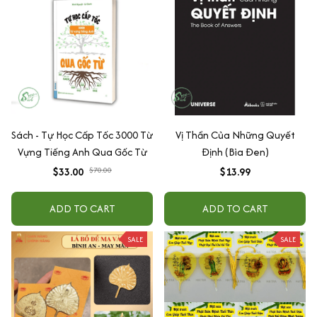
Sách - Tự Học Cấp Tốc 3000 Từ
Vị Thần Của Những Quyết
Vựng Tiếng Anh Qua Gốc Từ
Định (Bìa Đen)
$33.00
$70.00
$13.99
ADD TO CART
ADD TO CART
SALE
SALE