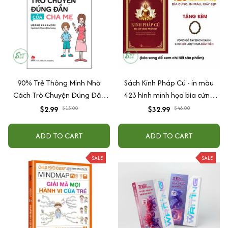
90% Trẻ Thông Minh Nhờ
Sách Kinh Pháp Cú - in màu
Cách Trò Chuyện Đúng Đắn
423 hình minh họa bìa cứng
Của Cha Mẹ
cao cấp + tặng kèm vòng tay
$2.99
$15.00
$32.99
$48.00
ADD TO CART
ADD TO CART
SALE
SALE