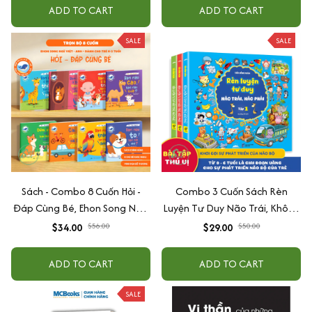
+ Xu hướng
ADD TO CART
ADD TO CART
SALE
SALE
Sách - Combo 8 Cuốn Hỏi -
Combo 3 Cuốn Sách Rèn
Đáp Cùng Bé, Ehon Song Ngữ
Luyện Tư Duy Não Trái, Không
Việt - Anh - Dành Cho Bé Từ 0
Não Phải - Đánh Thức Tiềm
$34.00
$56.00
$29.00
$50.00
-3 Tuổi
Năng Trí Tuệ Cho Bé (3-6 Tuổi)
ADD TO CART
ADD TO CART
SALE