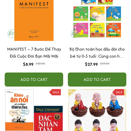
MANIFEST – 7 Bước Để Thay
Bộ Ehon toán học đầu đời cho
Đổi Cuộc Đời Bạn Mãi Mãi
bé từ 0-3 tuổi: Cùng con học
toán (song ngữ Việt Anh)
$8.99
$20.00
$27.99
$35.00
ADD TO CART
ADD TO CART
SALE
SALE