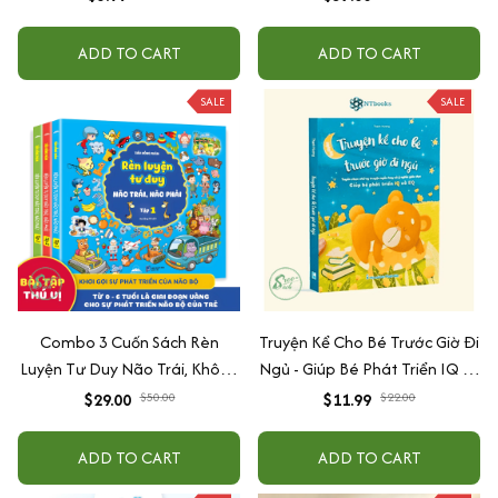
ADD TO CART
ADD TO CART
SALE
SALE
Combo 3 Cuốn Sách Rèn
Truyện Kể Cho Bé Trước Giờ Đi
Luyện Tư Duy Não Trái, Không
Ngủ - Giúp Bé Phát Triển IQ Và
Não Phải - Đánh Thức Tiềm
EQ
$29.00
$50.00
$11.99
$22.00
Năng Trí Tuệ Cho Bé (3-6 Tuổi)
ADD TO CART
ADD TO CART