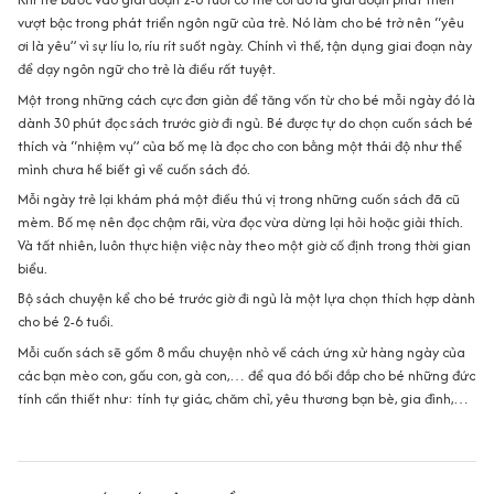
vượt bậc trong phát triển ngôn ngữ của trẻ. Nó làm cho bé trở nên “yêu
ơi là yêu” vì sự líu lo, ríu rít suốt ngày. Chính vì thế, tận dụng giai đoạn này
để dạy ngôn ngữ cho trẻ là điều rất tuyệt.
Một trong những cách cực đơn giản để tăng vốn từ cho bé mỗi ngày đó là
dành 30 phút đọc sách trước giờ đi ngủ. Bé được tự do chọn cuốn sách bé
thích và “nhiệm vụ” của bố mẹ là đọc cho con bằng một thái độ như thể
mình chưa hề biết gì về cuốn sách đó.
Mỗi ngày trẻ lại khám phá một điều thú vị trong những cuốn sách đã cũ
mèm. Bố mẹ nên đọc chậm rãi, vừa đọc vừa dừng lại hỏi hoặc giải thích.
Và tất nhiên, luôn thực hiện việc này theo một giờ cố định trong thời gian
biểu.
Bộ sách chuyện kể cho bé trước giờ đi ngủ là một lựa chọn thích hợp dành
cho bé 2-6 tuổi.
Mỗi cuốn sách sẽ gồm 8 mẩu chuyện nhỏ về cách ứng xử hàng ngày của
các bạn mèo con, gấu con, gà con,… để qua đó bồi đắp cho bé những đức
tính cần thiết như: tính tự giác, chăm chỉ, yêu thương bạn bè, gia đình,…