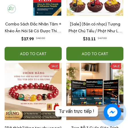
Combo Sách Đắc Nhân Tâm +
[Sale] (Bản có nhạc) Tượng
Khéo Ăn Nói Sẽ Có Được Thiên
Phật Chú Tiểu / Phật Như Lai
Hạ
Gõ Mõ Tụng Kinh Có 6 Bài
$27.99
$40.00
$32.11
$47.00
Nhạc (Ship 4-7 ngày)
ADD TO CART
ADD TO CART
SALE
SALE
Tư vấn trực tiếp !
[Đã thỉnh] Vòng tay chu sa ngũ
Trọn Bộ 3 Cuốn Giáo Trình