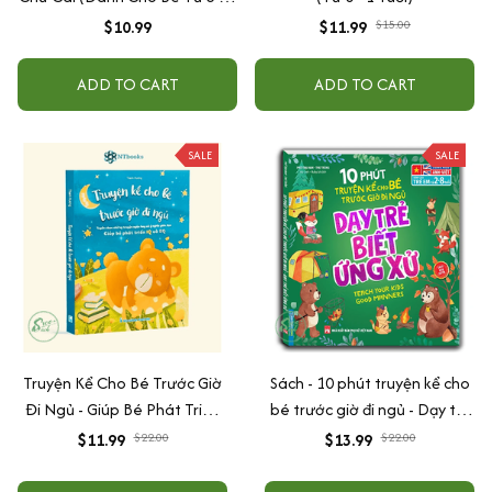
Tuổi)
$10.99
$11.99
$15.00
ADD TO CART
ADD TO CART
SALE
SALE
Truyện Kể Cho Bé Trước Giờ
Sách - 10 phút truyện kể cho
Đi Ngủ - Giúp Bé Phát Triển
bé trước giờ đi ngủ - Dạy trẻ
IQ Và EQ
biết ứng xử
$11.99
$22.00
$13.99
$22.00