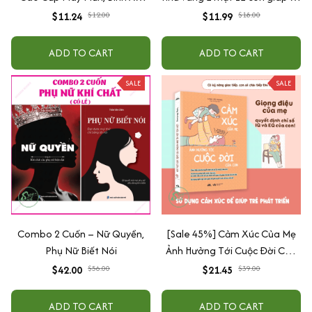
Chiêu Tài Lộc
phật bản mệnh, để ốp lưng
$11.24
$12.00
$11.99
$18.00
điện thoại, treo xe ô tô đã khai
quang
ADD TO CART
ADD TO CART
SALE
SALE
Combo 2 Cuốn – Nữ Quyền,
[Sale 45%] Cảm Xúc Của Mẹ
Phụ Nữ Biết Nói
Ảnh Hưởng Tới Cuộc Đời Của
Con
$42.00
$56.00
$21.45
$39.00
ADD TO CART
ADD TO CART