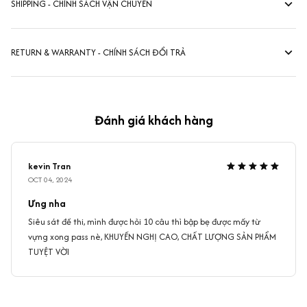
SHIPPING - CHÍNH SÁCH VẬN CHUYỂN
RETURN & WARRANTY - CHÍNH SÁCH ĐỔI TRẢ
Đánh giá khách hàng
kevin Tran
OCT 04, 2024
Ưng nha
Siêu sát đề thi, mình được hỏi 10 câu thì bập bẹ được mấy từ
vựng xong pass nè, KHUYẾN NGHỊ CAO, CHẤT LƯỢNG SẢN PHẨM
TUYỆT VỜI