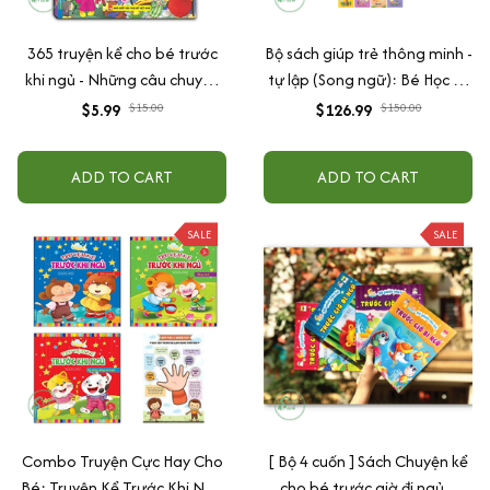
365 truyện kể cho bé trước
Bộ sách giúp trẻ thông minh -
khi ngủ - Những câu chuyện
tự lập (Song ngữ): Bé Học Lễ
nuôi dưỡng cảm xúc EQ (2-12
Giáo - Trung Thực + Truyện
$5.99
$15.00
$126.99
$150.00
tuổi)
Tranh Kỹ Năng Giao Tiếp
Cho Bé + Truyện Kể Cho Bé
ADD TO CART
ADD TO CART
Trước Giờ Đi Ngủ + Truyện
tranh dạy trẻ nề nếp, chăm
SALE
ngoan dành cho bé 3-9 tuổi
SALE
...
Combo Truyện Cực Hay Cho
[ Bộ 4 cuốn ] Sách Chuyện kể
Bé: Truyện Kể Trước Khi Ngủ
cho bé trước giờ đi ngủ _