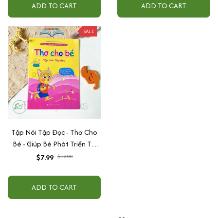
ADD TO CART
ADD TO CART
SALE
Tập Nói Tập Đọc - Thơ Cho
Bé - Giúp Bé Phát Triển Tư
Duy Ngôn Ngữ Và Giao Tiếp
$7.99
$12.00
Cho Bé Mầm Non Từ 0 đến 6
Tuổi
ADD TO CART