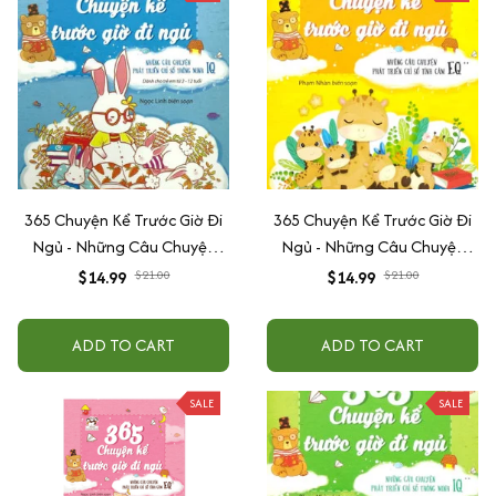
365 Chuyện Kể Trước Giờ Đi
365 Chuyện Kể Trước Giờ Đi
Ngủ - Những Câu Chuyện
Ngủ - Những Câu Chuyện
Phát Triển Chỉ Số IQ (xanh
Phát Triển Chỉ Số Tình Cảm
$14.99
$21.00
$14.99
$21.00
dương)
EQ 2 (vàng)
ADD TO CART
ADD TO CART
SALE
SALE