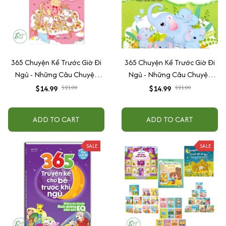
365 Chuyện Kể Trước Giờ Đi
365 Chuyện Kể Trước Giờ Đi
Ngủ - Những Câu Chuyện
Ngủ - Những Câu Chuyện
Phát Triển Chỉ Số Tình Cảm
Phát Triển Chỉ Số Thông Minh
$14.99
$21.00
$14.99
$21.00
EQ (Tái Bản)
IQ 2 (xanh lá)
ADD TO CART
ADD TO CART
SALE
SALE