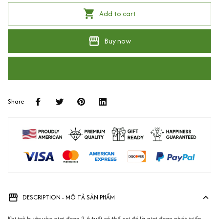
Add to cart
Buy now
Share
DESCRIPTION - MÔ TẢ SẢN PHẨM
Khi trẻ bước vào giai đoạn 2-6 tuổi có thể coi đó là giai đoạn phát triển