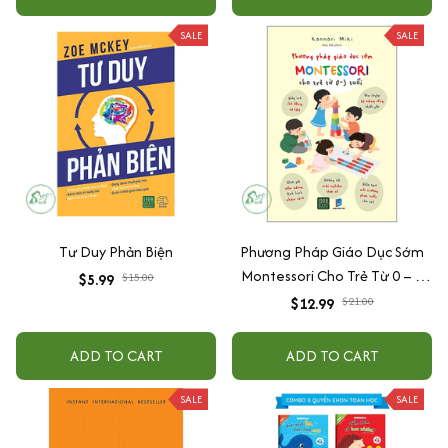
SALE
SALE
Tư Duy Phản Biện
Phương Pháp Giáo Dục Sớm
Montessori Cho Trẻ Từ 0 – 3
$5.99
$15.00
Tuổi
$12.99
$21.00
ADD TO CART
ADD TO CART
SALE
SALE