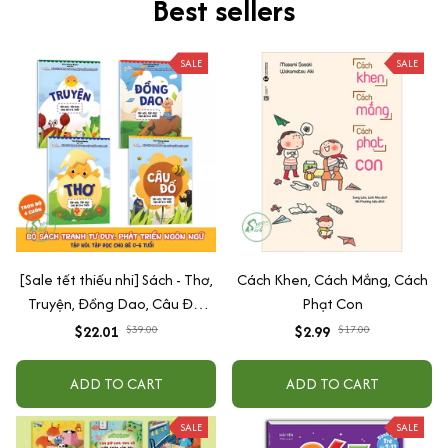
Best sellers
SALE
SALE
[Sale tết thiếu nhi] Sách - Thơ,
Cách Khen, Cách Mắng, Cách
Truyện, Đồng Dao, Câu Đố,
Phạt Con
Tập Nói Tập Đọc Cho Bé 0-6
$22.01
$39.00
$2.99
$17.00
Tuổi - Combo 4 Quyển
ADD TO CART
ADD TO CART
SALE
SALE