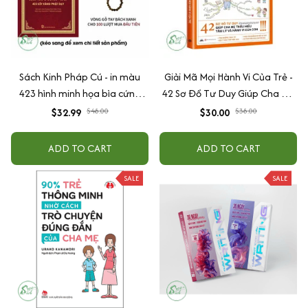
Sách Kinh Pháp Cú - in màu
Giải Mã Mọi Hành Vi Của Trẻ -
423 hình minh họa bìa cứng
42 Sơ Đồ Tư Duy Giúp Cha Mẹ
cao cấp + tặng kèm vòng tay
Thấu Hiểu Tâm Lý Và Hành Vi
$32.99
$48.00
$30.00
$38.00
Của Con
ADD TO CART
ADD TO CART
SALE
SALE