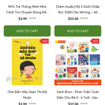
90% Trẻ Thông Minh Nhờ
[Kèm Audio] Bộ 2 Sách Chấp
Cách Trò Chuyện Đúng Đắn
Bút 1000 Câu Writing – 60
Của Cha Mẹ
Ngày Gieo Trồng Tư Duy
$2.99
$15.00
$55.00
$90.00
Writing- Cải Thiện Kỹ Năng Viết
ADD TO CART
ADD TO CART
SALE
SALE
Chờ Đến Mẫu Giáo Thì Đã
Sách Ehon - Phát Triển Toàn
Muộn
Diện Cho Bé 0 - 6 Tuổi - Sách
Song Ngữ Việt - Anh
$5.99
$15.00
$37.00
$55.00