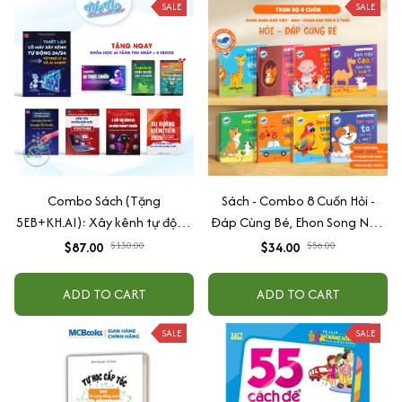
SALE
SALE
Combo Sách (Tặng
Sách - Combo 8 Cuốn Hỏi -
5EB+KH.AI): Xây kênh tự động
Đáp Cùng Bé, Ehon Song Ngữ
AI Agent + AI siêu mạnh + 3
Việt - Anh - Dành Cho Bé Từ 0
$87.00
$130.00
$34.00
$56.00
cấp độ AI + Kiếm tiền Youtube
-3 Tuổi
+ Xu hướng
ADD TO CART
ADD TO CART
SALE
SALE