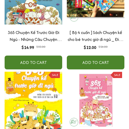
365 Chuyện Kể Trước Giờ Đi
[ Bộ 4 cuốn ] Sách Chuyện kể
Ngủ - Những Câu Chuyện
cho bé trước giờ đi ngủ _ Đinh
Phát Triển Chỉ Số IQ (xanh
tị
$14.99
$21.00
$12.00
$16.00
dương)
ADD TO CART
ADD TO CART
SALE
SALE