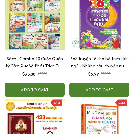
Sách - Combo 10 Cuốn Quản
365 truyện kể cho bé trước khi
Lý Cảm Xúc Và Phát Triển Tính
ngủ - Những câu chuyện nuôi
Cách Cho Bé Từ 2 - 6 Tuổi
dưỡng cảm xúc EQ (2-12 tuổi)
$38.00
$57.00
$5.99
$15.00
ADD TO CART
ADD TO CART
SALE
SALE