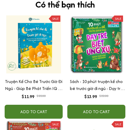
Có thể bạn thích
SALE
SALE
Truyện Kể Cho Bé Trước Giờ Đi
Sách - 10 phút truyện kể cho
Ngủ - Giúp Bé Phát Triển IQ Và
bé trước giờ đi ngủ - Dạy trẻ
EQ
biết ứng xử
$11.99
$22.00
$13.99
$22.00
ADD TO CART
ADD TO CART
SALE
SALE