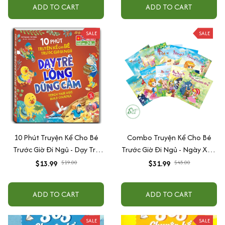
ADD TO CART
ADD TO CART
SALE
SALE
10 Phút Truyện Kể Cho Bé
Combo Truyện Kể Cho Bé
Trước Giờ Đi Ngủ - Dạy Trẻ
Trước Giờ Đi Ngủ - Ngày Xửa
Lòng Dũng Cảm
Ngày Xưa (Trọn Bộ 10 Cuốn)
$13.99
$19.00
$31.99
$45.00
ADD TO CART
ADD TO CART
SALE
SALE