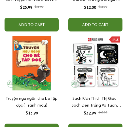
- Kỹ Năng Sống An Toàn
Đinh tị
$25.99
$35.00
$12.00
$16.00
+Thông Minh+ Thói Quen
Tốt
ADD TO CART
ADD TO CART
SALE
Truyện ngụ ngôn cho bé tập
Sách Kích Thích Thị Giác -
đọc ( Tranh màu)
Sách Đen Trắng Và Tương
Phản Cho Bé 0 -3 Tuổi -
$13.99
$32.99
$45.00
Combo 4 Cuốn - Đinh Tị
Books