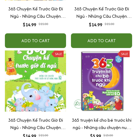
365 Chuyện Kể Trước Giờ Đi
365 Chuyện Kể Trước Giờ Đi
Ngủ - Những Câu Chuyện
Ngủ - Những Câu Chuyện
Phát Triển Chỉ Số Tình Cảm EQ
Phát Triển Chỉ Số Tình Cảm EQ
$14.99
$21.00
$14.99
$21.00
2 (vàng)
(Tái Bản)
ADD TO CART
ADD TO CART
SALE
SALE
365 Chuyện Kể Trước Giờ Đi
365 truyện kể cho bé trước khi
Ngủ - Những Câu Chuyện
ngủ - Những câu chuyện nuôi
Phát Triển Chỉ Số Thông Minh
dưỡng cảm xúc EQ (2-12 tuổi)
$14.99
$21.00
$5.99
$15.00