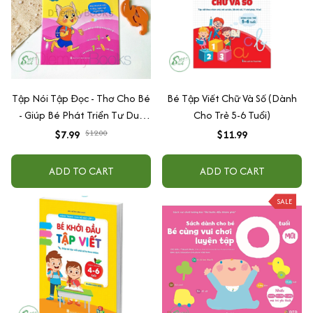
Tập Nói Tập Đọc - Thơ Cho Bé
Bé Tập Viết Chữ Và Số (Dành
- Giúp Bé Phát Triển Tư Duy
Cho Trẻ 5-6 Tuổi)
Ngôn Ngữ Và Giao Tiếp Cho
$7.99
$12.00
$11.99
Bé Mầm Non Từ 0 đến 6 Tuổi
ADD TO CART
ADD TO CART
SALE