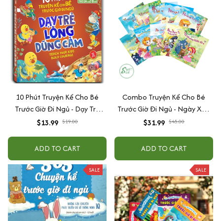
10 Phút Truyện Kể Cho Bé
Combo Truyện Kể Cho Bé
Trước Giờ Đi Ngủ - Dạy Trẻ
Trước Giờ Đi Ngủ - Ngày Xửa
Lòng Dũng Cảm
Ngày Xưa (Trọn Bộ 10 Cuốn)
$13.99
$19.00
$31.99
$45.00
ADD TO CART
ADD TO CART
SALE
SALE