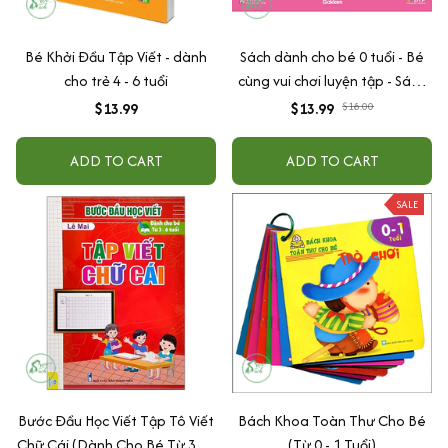
Bé Khởi Đầu Tập Viết - dành
Sách dành cho bé 0 tuổi - Bé
cho trẻ 4 - 6 tuổi
cùng vui chơi luyện tập - Sách
vui chơi tương tác "Bé bước
$13.99
$13.99
$18.00
đầu khám phá"
ADD TO CART
ADD TO CART
SALE
Bước Đầu Học Viết Tập Tô Viết
Bách Khoa Toàn Thư Cho Bé
Chữ Cái (Dành Cho Bé Từ 3 - 6
(Từ 0 - 1 Tuổi)