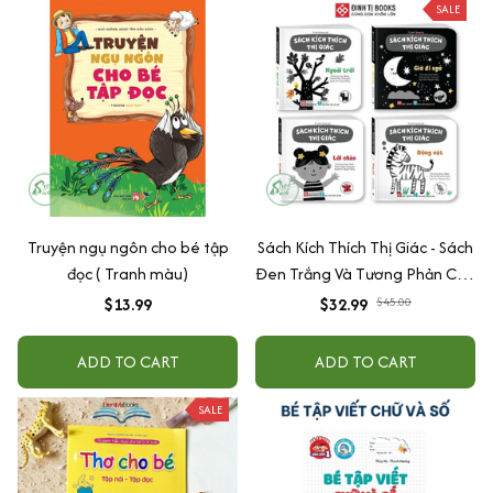
trẻ nề nếp, chăm ngoan dành
SALE
cho bé 3-9 tuổi ...
Truyện ngụ ngôn cho bé tập
Sách Kích Thích Thị Giác - Sách
đọc ( Tranh màu)
Đen Trắng Và Tương Phản Cho
Bé 0 -3 Tuổi - Combo 4 Cuốn -
$13.99
$32.99
$45.00
Đinh Tị Books
ADD TO CART
ADD TO CART
SALE