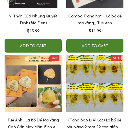
Vị Thần Của Những Quyết
Combo Tràng hạt + Lá bồ đề
Định (Bìa Đen)
mạ vàng_ Tuệ Anh
$13.99
$11.99
ADD TO CART
ADD TO CART
SALE
SALE
Tuệ Anh _Lá Bồ Đề Mạ Vàng
(Tặng Bao Lì Xì Lộc) Lá bồ đề
Cao Cấp May Mắn, Bình An,
nhũ vàng 2 mặt 12 con giáp và