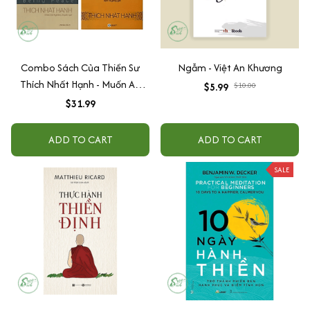
Combo Sách Của Thiền Sư
Ngẫm - Việt An Khương
Thích Nhất Hạnh - Muốn An
$5.99
$10.00
Được An và Con Đường
$31.99
Chuyển Hóa
ADD TO CART
ADD TO CART
SALE