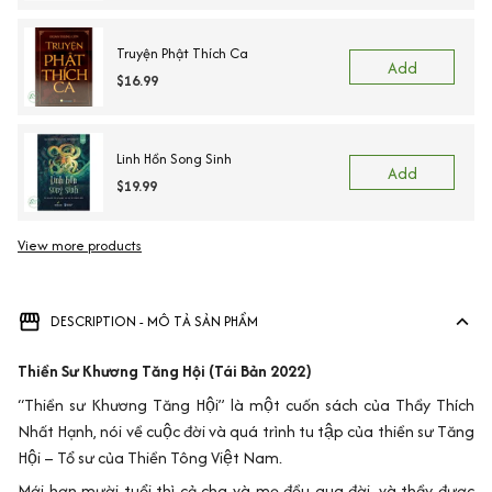
Truyện Phật Thích Ca
Add
$16.99
Linh Hồn Song Sinh
Add
$19.99
View more products
DESCRIPTION - MÔ TẢ SẢN PHẨM
Thiền Sư Khương Tăng Hội (Tái Bản 2022)
“Thiền sư Khương Tăng Hội” là một cuốn sách của Thầy Thích
Nhất Hạnh, nói về cuộc đời và quá trình tu tập của thiền sư Tăng
Hội – Tổ sư của Thiền Tông Việt Nam.
Mới hơn mười tuổi thì cả cha và mẹ đều qua đời, và thầy được