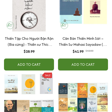
Thiền Tập Cho Người Bận Rộn
Căn Bản Thiền Minh Sát –
(Bìa cứng) - Thiền sư Thích
Thiền Sư Mahasi Sayadaw (Bộ
Nhất Hạnh
2 Tập)
$28.99
$41.99
$42.00
ADD TO CART
ADD TO CART
SALE