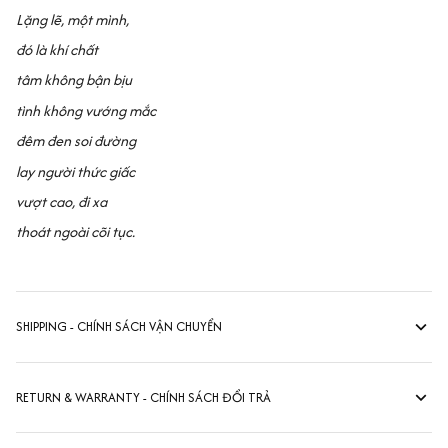
Lặng lẽ, một mình,
đó là khí chất
tâm không bận bịu
tình không vướng mắc
đêm đen soi đường
lay người thức giấc
vượt cao, đi xa
thoát ngoài cõi tục.
SHIPPING - CHÍNH SÁCH VẬN CHUYỂN
RETURN & WARRANTY - CHÍNH SÁCH ĐỔI TRẢ