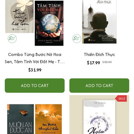
Combo Từng Bước Nở Hoa
Thiền Đích Thực
Sen, Tâm Tình Với Đất Mẹ - Tác
$17.99
$20.00
Giả Thiền Sư Thích Nhất Hạnh
$31.99
ADD TO CART
ADD TO CART
SALE