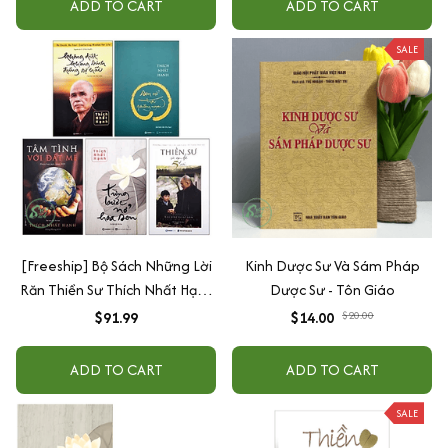
ADD TO CART
ADD TO CART
SALE
[Freeship] Bộ Sách Những Lời
Kinh Dược Sư Và Sám Pháp
Răn Thiền Sư Thích Nhất Hạnh
Dược Sư - Tôn Giáo
(Bộ 5 Cuốn)
$91.99
$14.00
$20.00
ADD TO CART
ADD TO CART
SALE