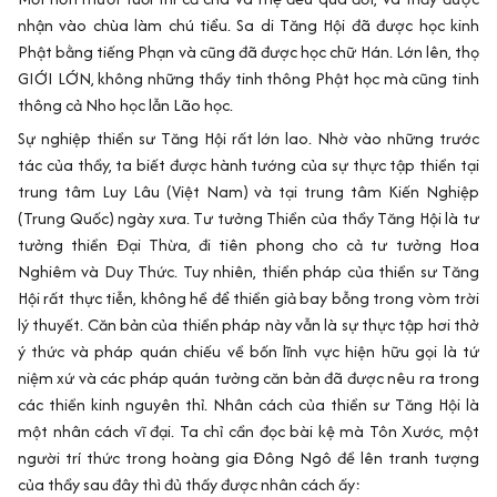
nhận vào chùa làm chú tiểu. Sa di Tăng Hội đã được học kinh
Phật bằng tiếng Phạn và cũng đã được học chữ Hán. Lớn lên, thọ
GIỚI LỚN, không những thầy tinh thông Phật học mà cũng tinh
thông cả Nho học lẫn Lão học.
Sự nghiệp thiền sư Tăng Hội rất lớn lao. Nhờ vào những trước
tác của thầy, ta biết được hành tướng của sự thực tập thiền tại
trung tâm Luy Lâu (Việt Nam) và tại trung tâm Kiến Nghiệp
(Trung Quốc) ngày xưa. Tư tưởng Thiền của thầy Tăng Hội là tư
tưởng thiền Đại Thừa, đi tiên phong cho cả tư tưởng Hoa
Nghiêm và Duy Thức. Tuy nhiên, thiền pháp của thiền sư Tăng
Hội rất thực tiễn, không hề để thiền giả bay bỗng trong vòm trời
lý thuyết. Căn bản của thiền pháp này vẫn là sự thực tập hơi thở
ý thức và pháp quán chiếu về bốn lĩnh vực hiện hữu gọi là tứ
niệm xứ và các pháp quán tưởng căn bản đã được nêu ra trong
các thiền kinh nguyên thỉ. Nhân cách của thiền sư Tăng Hội là
một nhân cách vĩ đại. Ta chỉ cần đọc bài kệ mà Tôn Xước, một
người trí thức trong hoàng gia Đông Ngô đề lên tranh tượng
của thầy sau đây thì đủ thấy được nhân cách ấy: