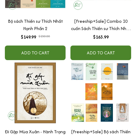
Bộ sách Thiền sư Thích Nhất
[Freeship+Sale] Combo 10
Hạnh Phần 2
cuốn Sách Thiền sư Thích Nhất
Hạnh
$149.99
$150.00
$163.99
ADD TO CART
ADD TO CART
Đi Gặp Mùa Xuân - Hành Trạng
[Freeship+Sale] Bộ sách Thiền