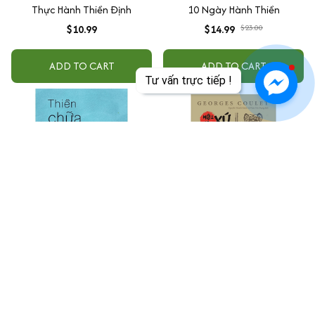
Thực Hành Thiền Định
10 Ngày Hành Thiền
$10.99
$14.99
$23.00
ADD TO CART
ADD TO CART
Tư vấn trực tiếp !
Thiền chữa lành thân và tâm
Hội Kín Xứ An Nam
$13.99
$26.99
ADD TO CART
ADD TO CART