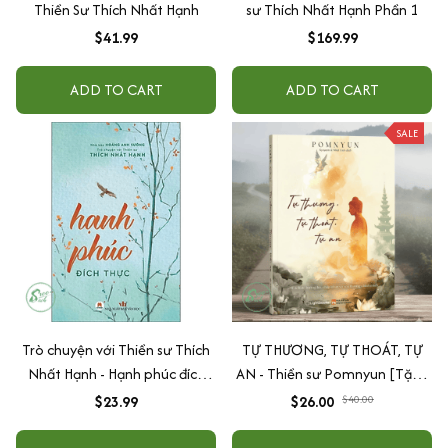
Thiền Sư Thích Nhất Hạnh
sư Thích Nhất Hạnh Phần 1
$41.99
$169.99
ADD TO CART
ADD TO CART
SALE
Trò chuyện với Thiền sư Thích
TỰ THƯƠNG, TỰ THOÁT, TỰ
Nhất Hạnh - Hạnh phúc đích
AN - Thiền sư Pomnyun [Tặng
thực
Vòng Chỉ Ngũ Sắc]
$23.99
$26.00
$40.00