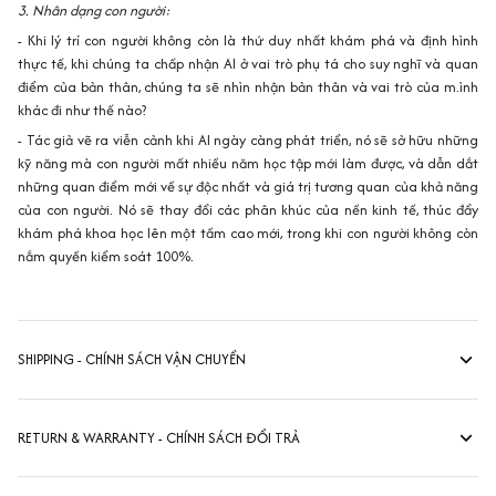
3. Nhân dạng con người:
- Khi lý trí con người không còn là thứ duy nhất khám phá và định hình
thực tế, khi chúng ta chấp nhận AI ở vai trò phụ tá cho suy nghĩ và quan
điểm của bản thân, chúng ta sẽ nhìn nhận bản thân và vai trò của m.ình
khác đi như thế nào?
- Tác giả vẽ ra viễn cảnh khi AI ngày càng phát triển, nó sẽ sở hữu những
kỹ năng mà con người mất nhiều năm học tập mới làm được, và dẫn dắt
những quan điểm mới về sự độc nhất và giá trị tương quan của khả năng
của con người. Nó sẽ thay đổi các phân khúc của nền kinh tế, thúc đẩy
khám phá khoa học lên một tầm cao mới, trong khi con người không còn
nắm quyền kiểm soát 100%.
SHIPPING - CHÍNH SÁCH VẬN CHUYỂN
RETURN & WARRANTY - CHÍNH SÁCH ĐỔI TRẢ