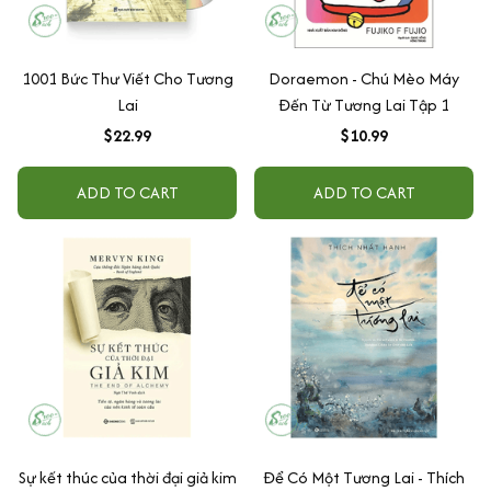
1001 Bức Thư Viết Cho Tương
Doraemon - Chú Mèo Máy
Lai
Đến Từ Tương Lai Tập 1
$22.99
$10.99
ADD TO CART
ADD TO CART
Sự kết thúc của thời đại giả kim
Để Có Một Tương Lai - Thích