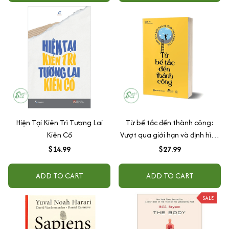
Hiện Tại Kiên Trì Tương Lai
Từ bế tắc đến thành công:
Kiên Cố
Vượt qua giới hạn và định hình
tương lai
$14.99
$27.99
ADD TO CART
ADD TO CART
SALE