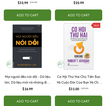
$32.99
$36.00
$22.99
ADD TO CART
ADD TO CART
SALE
Mọi người đều nói dối - Dữ liệu
Cơ Hội Thứ Hai Cho Tiền Bạc
lớn, Dữ liệu mới và những điều
Và Cuộc Đời Của Bạn Và Cho
Internet tiết lộ về chính chúng
Thế Giới Chúng Ta
$16.99
$31.00
$35.00
ta
ADD TO CART
ADD TO CART