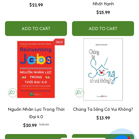
Nhất Hạnh
$21.99
$25.99
ADD TO CART
ADD TO CART
SALE
Nguồn Nhân Lực Trong Thời
Chúng Ta Sống Có Vui Không?
Đại 4.0
$13.99
$20.99
$25.00