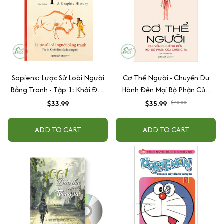
Sapiens: Lược Sử Loài Người
Cơ Thể Người - Chuyến Du
Bằng Tranh - Tập 1: Khởi Đầu
Hành Đến Mọi Bộ Phận Của
Của Loài Người
Chúng Ta
$33.99
$35.99
$40.00
ADD TO CART
ADD TO CART