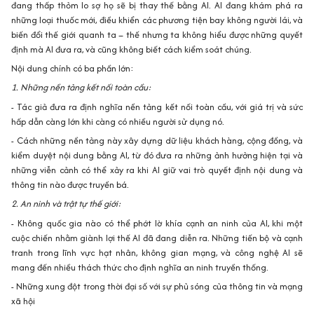
đang thấp thỏm lo sợ họ sẽ bị thay thế bằng AI. AI đang khám phá ra
những loại thuốc mới, điều khiển các phương tiện bay không người lái, và
biến đổi thế giới quanh ta – thế nhưng ta không hiểu được những quyết
định mà AI đưa ra, và cũng không biết cách kiểm soát chúng.
Nội dung chính có ba phần lớn:
1. Những nền tảng kết nối toàn cầu:
- Tác giả đưa ra định nghĩa nền tảng kết nối toàn cầu, với giá trị và sức
hấp dẫn càng lớn khi càng có nhiều người sử dụng nó.
- Cách những nền tảng này xây dựng dữ liệu khách hàng, cộng đồng, và
kiểm duyệt nội dung bằng AI, từ đó đưa ra những ảnh hưởng hiện tại và
những viễn cảnh có thể xảy ra khi AI giữ vai trò quyết định nội dung và
thông tin nào được truyền bá.
2. An ninh và trật tự thế giới:
- Không quốc gia nào có thể phớt lờ khía cạnh an ninh của AI, khi một
cuộc chiến nhằm giành lợi thế AI đã đang diễn ra. Những tiến bộ và cạnh
tranh trong lĩnh vực hạt nhân, không gian mạng, và công nghệ AI sẽ
mang đến nhiều thách thức cho định nghĩa an ninh truyền thống.
- Những xung đột trong thời đại số với sự phủ sóng của thông tin và mạng
xã hội