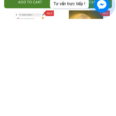
ADD TO CART
ADD TO CART
Tư vấn trực tiếp !
SALE
SALE
Đinh Vị Thương Hiệu Trong
Ai Cũng Muốn Chúng Mình
Thời Đại 4.0
Chia Tay
$22.99
$25.00
$12.99
$15.00
ADD TO CART
ADD TO CART