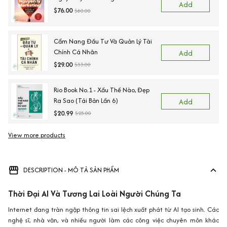
Add
$76.00
$80.00
Cẩm Nang Đầu Tư Và Quản Lý Tài
Chính Cá Nhân
Add
$29.00
$33.00
Rio Book No.1 - Xấu Thế Nào, Đẹp
Ra Sao (Tái Bản Lần 6)
Add
$20.99
$25.00
View more products
DESCRIPTION - MÔ TẢ SẢN PHẨM
Thời Đại AI Và Tương Lai Loài Người Chúng Ta
Internet đang tràn ngập thông tin sai lệch xuất phát từ AI tạo sinh. Các
nghệ sĩ, nhà văn, và nhiều người làm các công việc chuyên môn khác