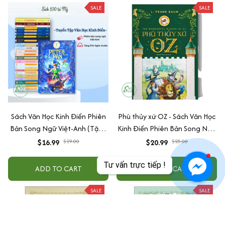
SALE
SALE
Sách Văn Học Kinh Điển Phiên
Phù thủy xứ OZ - Sách Văn Học
Bản Song Ngữ Việt-Anh (Tặng
Kinh Điển Phiên Bản Song Ngữ
File Nghe Audio) - Cuốn Lẻ Tùy
Việt-Anh (Tặng File Nghe
$16.99
$19.00
$20.99
$25.00
Chọn
Audio)
Tư vấn trực tiếp !
ADD TO CART
ADD TO CART
SALE
SALE