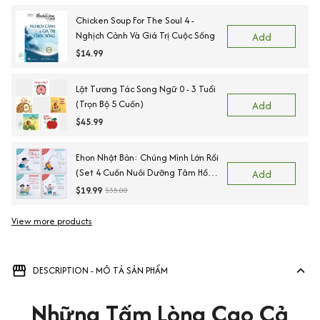
Chicken Soup For The Soul 4 -
Nghịch Cảnh Và Giá Trị Cuộc Sống
Add
$14.99
Lật Tương Tác Song Ngữ 0 - 3 Tuổi
(Trọn Bộ 5 Cuốn)
Add
$45.99
Ehon Nhật Bản: Chúng Mình Lớn Rồi
(Set 4 Cuốn Nuôi Dưỡng Tâm Hồn
Add
Trẻ Từ 3-6 Tuổi / Ehon Cùng Con
$19.99
$35.00
Lớn Khôn)
View more products
DESCRIPTION - MÔ TẢ SẢN PHẨM
Những Tấm Lòng Cao Cả