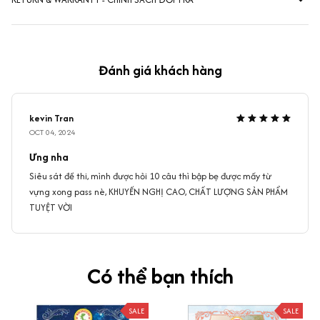
Đánh giá khách hàng
kevin Tran
OCT 04, 2024
Ưng nha
Siêu sát đề thi, mình được hỏi 10 câu thì bập bẹ được mấy từ
vựng xong pass nè, KHUYẾN NGHỊ CAO, CHẤT LƯỢNG SẢN PHẨM
TUYỆT VỜI
Có thể bạn thích
SALE
SALE