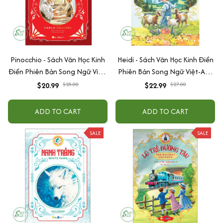
Pinocchio - Sách Văn Học Kinh
Heidi - Sách Văn Học Kinh Điển
Điển Phiên Bản Song Ngữ Việt-
Phiên Bản Song Ngữ Việt-Anh
Anh (Tặng File Nghe Audio)
(Tặng File Nghe Audio)
$20.99
$25.00
$22.99
$27.00
ADD TO CART
ADD TO CART
SALE
SALE