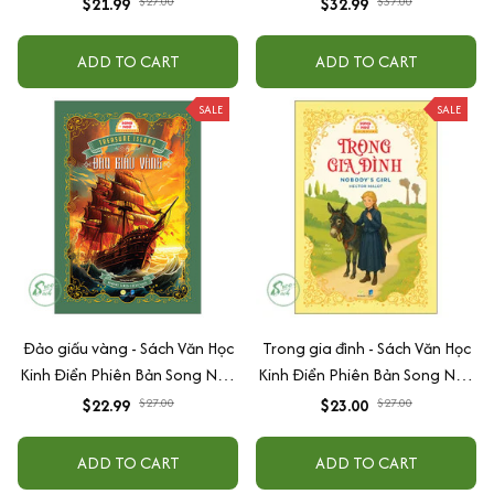
$21.99
$27.00
$32.99
$37.00
Audio)
Nghe Audio)
ADD TO CART
ADD TO CART
SALE
SALE
Đảo giấu vàng - Sách Văn Học
Trong gia đình - Sách Văn Học
Kinh Điển Phiên Bản Song Ngữ
Kinh Điển Phiên Bản Song Ngữ
Việt-Anh (Tặng File Nghe
Việt-Anh (Tặng File Nghe
$22.99
$27.00
$23.00
$27.00
Audio)
Audio)
ADD TO CART
ADD TO CART