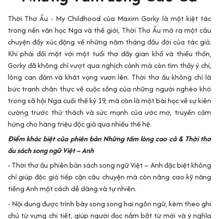
Thời Thơ Ấu - My Childhood của Maxim Gorky là một kiệt tác
trong nền văn học Nga và thế giới, Thời Thơ Ấu mở ra một câu
chuyện đầy xúc động về những năm tháng đầu đời của tác giả.
Khi phải đối mặt với một tuổi thơ đầy gian khổ và thiếu thốn,
Gorky đã không chỉ vượt qua nghịch cảnh mà còn tìm thấy ý chí,
lòng can đảm và khát vọng vươn lên. Thời thơ ấu không chỉ là
bức tranh chân thực về cuộc sống của những người nghèo khó
trong xã hội Nga cuối thế kỷ 19, mà còn là một bài học về sự kiên
cường trước thử thách và sức mạnh của ước mơ, truyền cảm
hứng cho hàng triệu độc giả qua nhiều thế hệ.
Điểm khác biệt của phiên bản Những tấm lòng cao cả & Thời thơ
ấu sách song ngữ Việt – Anh
- Thời thơ ấu phiên bản sách song ngữ Việt – Anh đặc biệt không
chỉ giúp độc giả tiếp cận câu chuyện mà còn nâng cao kỹ năng
tiếng Anh một cách dễ dàng và tự nhiên.
- Nội dung được trình bày song song hai ngôn ngữ, kèm theo ghi
chú từ vựng chi tiết, giúp người đọc nắm bắt từ mới và ý nghĩa