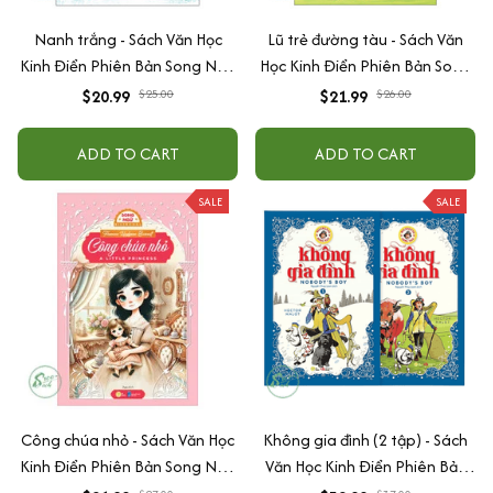
Nanh trắng - Sách Văn Học
Lũ trẻ đường tàu - Sách Văn
Kinh Điển Phiên Bản Song Ngữ
Học Kinh Điển Phiên Bản Song
Việt-Anh (Tặng File Nghe
Ngữ Việt-Anh (Tặng File Nghe
$20.99
$25.00
$21.99
$26.00
Audio)
Audio)
ADD TO CART
ADD TO CART
SALE
SALE
Công chúa nhỏ - Sách Văn Học
Không gia đình (2 tập) - Sách
Kinh Điển Phiên Bản Song Ngữ
Văn Học Kinh Điển Phiên Bản
Việt-Anh (Tặng File Nghe
Song Ngữ Việt-Anh (Tặng File