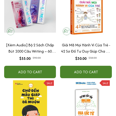
[Kèm Audio] Bộ 2 Sách Chấp
Giải Mã Mọi Hành Vi Của Trẻ -
Bút 1000 Câu Writing – 60
42 Sơ Đồ Tư Duy Giúp Cha Mẹ
Ngày Gieo Trồng Tư Duy
Thấu Hiểu Tâm Lý Và Hành Vi
$55.00
$90.00
$30.00
$38.00
Writing- Cải Thiện Kỹ Năng Viết
Của Con
ADD TO CART
ADD TO CART
SALE
SALE