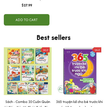
Của Sự Tỉnh Thức
$27.99
ADD TO CART
Best sellers
SALE
SALE
Sách - Combo 10 Cuốn Quản
365 truyện kể cho bé trước khi