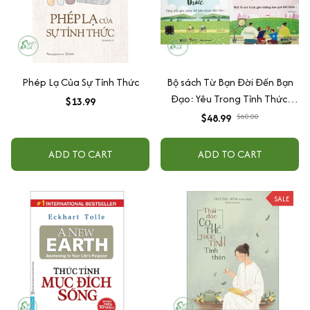
Phép Lạ Của Sự Tỉnh Thức
Bộ sách Từ Bạn Đời Đến Bạn
Đạo: Yêu Trong Tỉnh Thức,
$13.99
Kiến Tạo Gia Đình Hạnh Phúc -
$48.99
$60.00
Tuệ An
ADD TO CART
ADD TO CART
SALE