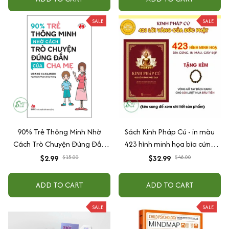
SALE
SALE
90% Trẻ Thông Minh Nhờ
Sách Kinh Pháp Cú - in màu
Cách Trò Chuyện Đúng Đắn
423 hình minh họa bìa cứng
Của Cha Mẹ
cao cấp + tặng kèm vòng tay
$2.99
$15.00
$32.99
$48.00
ADD TO CART
ADD TO CART
SALE
SALE