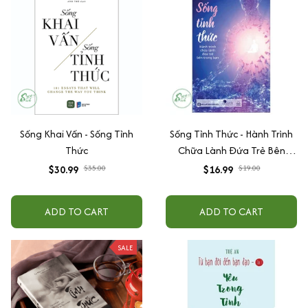
Sống Khai Vấn - Sống Tỉnh
Sống Tỉnh Thức - Hành Trình
Thức
Chữa Lành Đứa Trẻ Bên
Trong Bạn
$30.99
$35.00
$16.99
$19.00
ADD TO CART
ADD TO CART
SALE