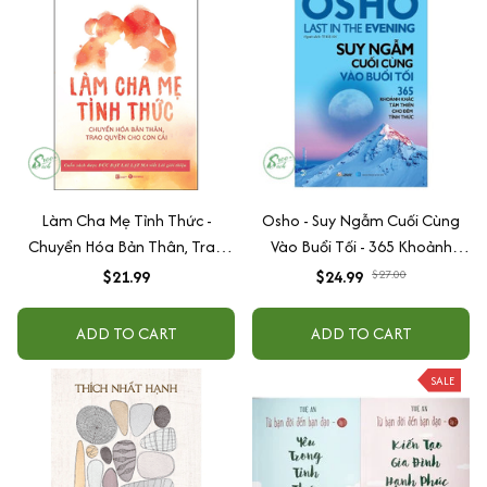
Làm Cha Mẹ Tỉnh Thức -
Osho - Suy Ngẫm Cuối Cùng
Chuyển Hóa Bản Thân, Trao
Vào Buổi Tối - 365 Khoảnh
Quyền Cho Con Cái
Khắc Tâm Thiền Cho Đêm
$21.99
$24.99
$27.00
Tỉnh Thức
ADD TO CART
ADD TO CART
SALE