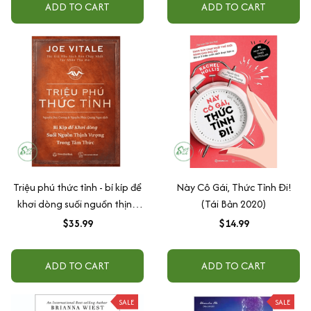
ADD TO CART
ADD TO CART
Triệu phú thức tỉnh - bí kíp để
Này Cô Gái, Thức Tỉnh Đi!
khơi dòng suối nguồn thịnh
(Tái Bản 2020)
vượng trong tâm thức
$35.99
$14.99
ADD TO CART
ADD TO CART
SALE
SALE