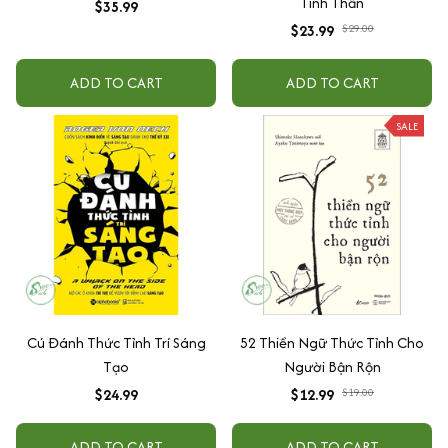
Tinh Thần
$35.99
$23.99
$29.00
ADD TO CART
ADD TO CART
SALE
Cú Đánh Thức Tỉnh Trí Sáng
52 Thiền Ngữ Thức Tỉnh Cho
Tạo
Người Bận Rộn
$24.99
$12.99
$19.00
ADD TO CART
ADD TO CART