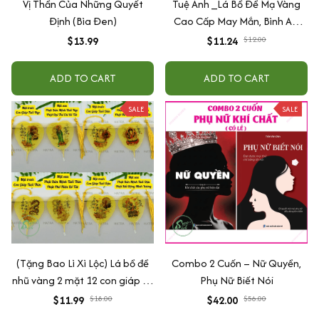
Vị Thần Của Những Quyết
Tuệ Anh _Lá Bồ Đề Mạ Vàng
Định (Bìa Đen)
Cao Cấp May Mắn, Bình An,
Chiêu Tài Lộc
$13.99
$11.24
$12.00
ADD TO CART
ADD TO CART
SALE
SALE
(Tặng Bao Lì Xì Lộc) Lá bồ đề
Combo 2 Cuốn – Nữ Quyền,
nhũ vàng 2 mặt 12 con giáp và
Phụ Nữ Biết Nói
phật bản mệnh, để ốp lưng
$11.99
$18.00
$42.00
$56.00
điện thoại, treo xe ô tô đã khai