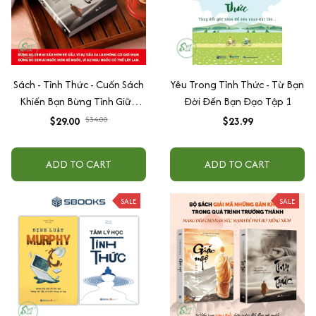
Sách - Tỉnh Thức - Cuốn Sách
Yêu Trong Tỉnh Thức - Từ Bạn
Khiến Bạn Bừng Tỉnh Giữa
Đời Đến Bạn Đạo Tập 1
Cuộc Đời Đầy Mê Muội - Cú
$29.00
$34.00
$23.99
Mèo Của Lão Dương
ADD TO CART
ADD TO CART
SALE
SALE