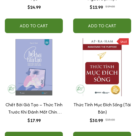
$24.99
$12.99
$19.00
ADD TO CART
ADD TO CART
SALE
Chết Bởi Giả Tạo – Thức Tỉnh
Thức Tỉnh Mục Đích Sống (Tái
Trước Khi Đánh Mất Chính
Bản)
Mình
$17.99
$30.99
$35.00