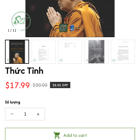
1 / 11
Thức Tỉnh
$17.99
$20.00
$2.01 OFF
Số lượng
Add to cart