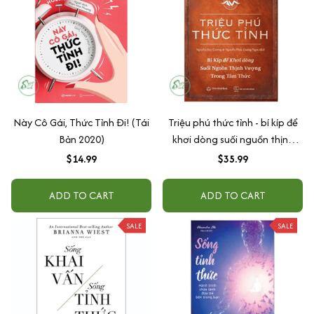
Này Cô Gái, Thức Tỉnh Đi! (Tái
Triệu phú thức tỉnh - bí kíp để
Bản 2020)
khơi dòng suối nguồn thịnh
vượng trong tâm thức
$14.99
$35.99
ADD TO CART
ADD TO CART
SALE
SALE