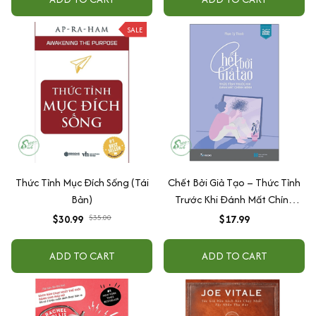
SALE
Thức Tỉnh Mục Đích Sống (Tái
Chết Bởi Giả Tạo – Thức Tỉnh
Bản)
Trước Khi Đánh Mất Chính
Mình
$30.99
$35.00
$17.99
ADD TO CART
ADD TO CART