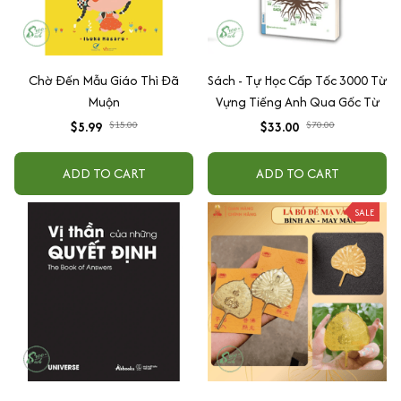
Chờ Đến Mẫu Giáo Thì Đã
Sách - Tự Học Cấp Tốc 3000 Từ
Muộn
Vựng Tiếng Anh Qua Gốc Từ
$5.99
$15.00
$33.00
$70.00
ADD TO CART
ADD TO CART
SALE