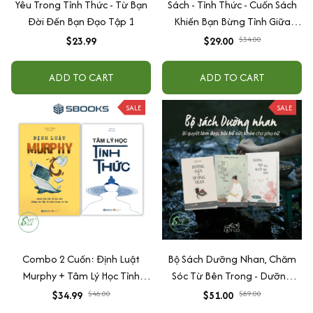
Yêu Trong Tỉnh Thức - Từ Bạn
Sách - Tỉnh Thức - Cuốn Sách
Đời Đến Bạn Đạo Tập 1
Khiến Bạn Bừng Tỉnh Giữa
Cuộc Đời Đầy Mê Muội - Cú
$23.99
$29.00
$34.00
Mèo Của Lão Dương
ADD TO CART
ADD TO CART
SALE
SALE
Combo 2 Cuốn: Định Luật
Bộ Sách Dưỡng Nhan, Chăm
Murphy + Tâm Lý Học Tỉnh
Sóc Từ Bên Trong - Dưỡng
Thức (Sbook)
Gan Để Dưỡng Nhan + Dưỡng
$34.99
$46.00
$51.00
$89.00
Khí Huyết Tạo Khí Chất + Thải