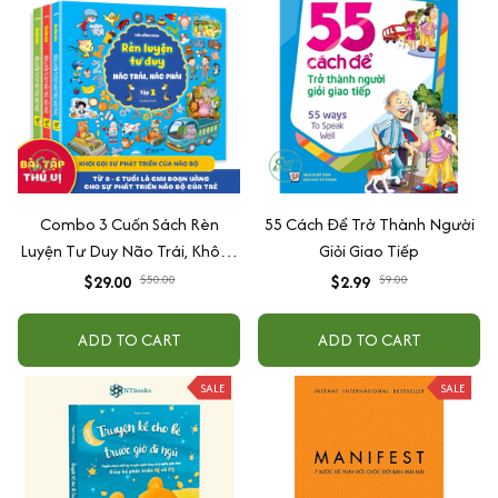
Combo 3 Cuốn Sách Rèn
55 Cách Để Trở Thành Người
Luyện Tư Duy Não Trái, Không
Giỏi Giao Tiếp
Não Phải - Đánh Thức Tiềm
$29.00
$50.00
$2.99
$9.00
Năng Trí Tuệ Cho Bé (3-6 Tuổi)
ADD TO CART
ADD TO CART
SALE
SALE