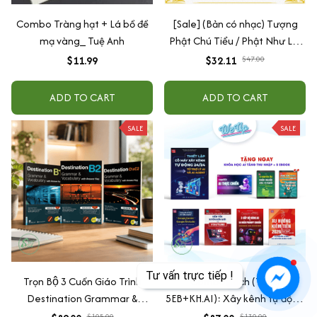
Combo Tràng hạt + Lá bồ đề
[Sale] (Bản có nhạc) Tượng
mạ vàng_ Tuệ Anh
Phật Chú Tiểu / Phật Như Lai
Gõ Mõ Tụng Kinh Có 6 Bài
$11.99
$32.11
$47.00
Nhạc (Ship 4-7 ngày)
ADD TO CART
ADD TO CART
SALE
SALE
Trọn Bộ 3 Cuốn Giáo Trình
Combo Sách (Tặng
Destination Grammar &
5EB+KH.AI): Xây kênh tự động
Vocabulary B1, B2 và C1&C2 (
AI Agent + AI siêu mạnh + 3
$105.00
$130.00