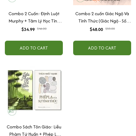
Combo 2 Cuốn: Định Luật
Combo 2 cuốn Giác Ngộ Và
Murphy + Tâm Lý Học Tỉnh
Tỉnh Thức (Giác Ngộ - Số
Thức (Sbook)
Phận Của Bạn Sẽ Bắt Đầu
$34.99
$46.00
$48.00
$55.00
Xoay Chuyển Từ Cuốn Sách
Này + Tỉnh Thức - Cuốn Sách
ADD TO CART
ADD TO CART
Khiến Bạn Bừng Tỉnh Giữa
Cuộc Đời Đầy Mê Muội)
Combo Sách Tôn Giáo: Liễu
Phàm Tứ Huấn + Phép Lạ