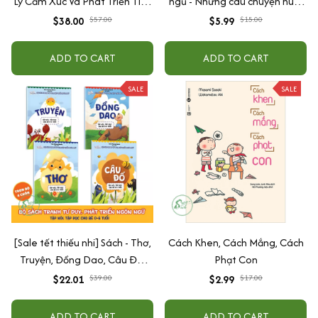
Lý Cảm Xúc Và Phát Triển Tính
ngủ - Những câu chuyện nuôi
Cách Cho Bé Từ 2 - 6 Tuổi
dưỡng cảm xúc EQ (2-12 tuổi)
$38.00
$57.00
$5.99
$15.00
ADD TO CART
ADD TO CART
SALE
SALE
[Sale tết thiếu nhi] Sách - Thơ,
Cách Khen, Cách Mắng, Cách
Truyện, Đồng Dao, Câu Đố,
Phạt Con
Tập Nói Tập Đọc Cho Bé 0-6
$22.01
$39.00
$2.99
$17.00
Tuổi - Combo 4 Quyển
ADD TO CART
ADD TO CART