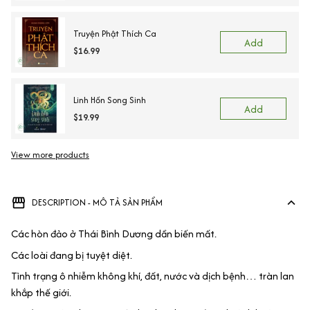
Truyện Phật Thích Ca
Add
$16.99
Linh Hồn Song Sinh
Add
$19.99
View more products
DESCRIPTION - MÔ TẢ SẢN PHẨM
Các hòn đảo ở Thái Bình Dương dần biến mất.
Các loài đang bị tuyệt diệt.
Tình trạng ô nhiễm không khí, đất, nước và dịch bệnh… tràn lan
khắp thế giới.