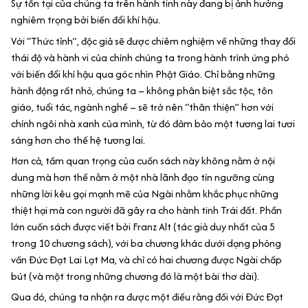
Sự tồn tại của chúng ta trên hành tinh này đang bị ảnh hưởng
nghiêm trọng bởi biến đổi khí hậu.
Với “Thức tỉnh”, độc giả sẽ được chiêm nghiệm về những thay đổi
thái độ và hành vi của chính chúng ta trong hành trình ứng phó
với biến đổi khí hậu qua góc nhìn Phật Giáo. Chỉ bằng những
hành động rất nhỏ, chúng ta – không phân biệt sắc tộc, tôn
giáo, tuổi tác, ngành nghề – sẽ trở nên “thân thiện” hơn với
chính ngôi nhà xanh của mình, từ đó đảm bảo một tương lai tươi
sáng hơn cho thế hệ tương lai.
Hơn cả, tầm quan trọng của cuốn sách này không nằm ở nội
dung mà hơn thế nằm ở một nhà lãnh đạo tín ngưỡng cùng
những lời kêu gọi mạnh mẽ của Ngài nhằm khắc phục những
thiệt hại mà con người đã gây ra cho hành tinh Trái đất. Phần
lớn cuốn sách được viết bởi Franz Alt (tác giả duy nhất của 5
trong 10 chương sách), với ba chương khác dưới dạng phỏng
vấn Đức Đạt Lai Lạt Ma, và chỉ có hai chương được Ngài chấp
bút (và một trong những chương đó là một bài thơ dài).
Qua đó, chúng ta nhận ra được một điều rằng đối với Đức Đạt