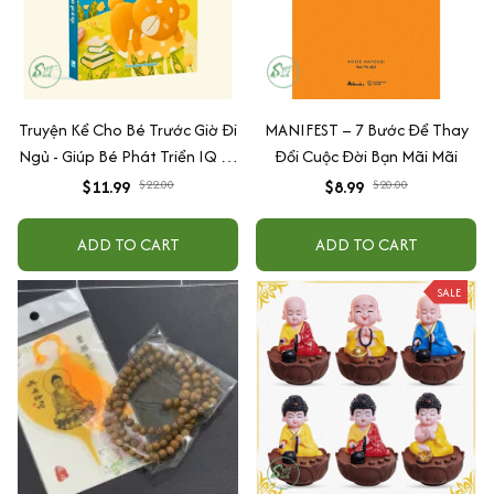
Truyện Kể Cho Bé Trước Giờ Đi
MANIFEST – 7 Bước Để Thay
Ngủ - Giúp Bé Phát Triển IQ Và
Đổi Cuộc Đời Bạn Mãi Mãi
EQ
$11.99
$22.00
$8.99
$20.00
ADD TO CART
ADD TO CART
SALE