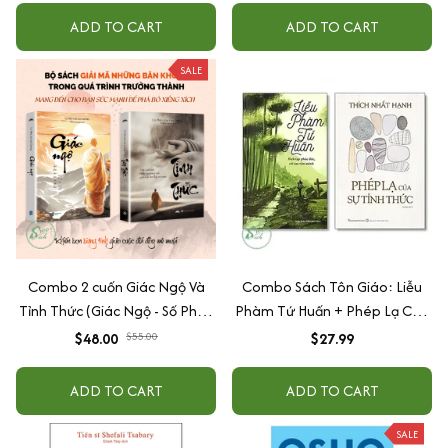
Độc Cơ Thể, Thức Tỉnh Tinh
ADD TO CART
ADD TO CART
Thần
SALE
Combo 2 cuốn Giác Ngộ Và
Combo Sách Tôn Giáo: Liễu
Tỉnh Thức (Giác Ngộ - Số Phận
Phàm Tứ Huấn + Phép Lạ Của
Của Bạn Sẽ Bắt Đầu Xoay
Sự Tỉnh Thức
$48.00
$55.00
$27.99
Chuyển Từ Cuốn Sách Này +
Tỉnh Thức - Cuốn Sách Khiến
ADD TO CART
ADD TO CART
Bạn Bừng Tỉnh Giữa Cuộc Đời
Đầy Mê Muội)
SALE