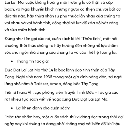
Lai Lạt Ma, cuộc khủng hoảng môi trường là có thật và cấp
bách, và Ngài khuyến khích những người có thiện chí, với bất cứ
đức tin nào, hãy thừa nhận sự phụ thuộc lẫn nhau của chúng ta
với nhau và với hành tinh, đồng thời nỗ lực để xóa bỏ bất công
và sửa chữa hành tinh.
Đúng như tên gọi của nó, cuốn sách là lời “Thức tỉnh”, một hồi
chuông thôi thúc chúng ta hãy hướng đến những nỗ lực chăm
sóc cho ngôi nhà chung của chúng ta và của thế hệ tương lai.
Thông tin tác giả:
Đức Đạt Lai Lạt Ma thứ 14 là bậc lãnh đạo tinh thần của Tây
Tạng. Ngài sinh năm 1935 trong một gia đình nông dân, tại ngôi
làng nhỏ nằm ở Taktser, Amdo, đông bắc Tây Tạng.
Tiến sĩ Franz Alt, cựu phóng viên Truyền hình Đức – tác giả của
rất nhiều tựa sách viết về hoặc cùng Đức Đạt Lai Lạt Ma.
Lời khen dành cho cuốn sách:
“Một tác phẩm hay, một cuốn sách thú vị đáng đọc trong thời đại
ngày nay khi chúng ta đang phải chống chọi với biến đổi khí hậu