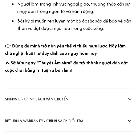
Người làm trong lĩnh vực ngoại giao, thương thảo cần sự
nhạy bén trong ngôn từ và hành động.
Bất kỳ ai muốn rèn luyện một bộ óc sắc sảo để bảo vệ bản
thân và đạt được mục tiêu trong cuộc sống.
👉
Đừng để mình trở nên yếu thế vì thiếu mưu lược. Hãy làm
chủ nghệ thuật tư duy đỉnh cao ngay hôm nay!
🔥
Sở hữu ngay "Thuyết Âm Mưu" để trở thành người dẫn dắt
cuộc chơi bằng trí tuệ và bản lĩnh!
SHIPPING - CHÍNH SÁCH VẬN CHUYỂN
RETURN & WARRANTY - CHÍNH SÁCH ĐỔI TRẢ