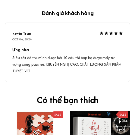
Đánh giá khách hàng
kevin Tran
OCT 04, 2024
Ưng nha
Siêu sát đề thi, mình được hỏi 10 câu thì bập bẹ được mấy từ
vựng xong pass nè, KHUYẾN NGHỊ CAO, CHẤT LƯỢNG SẢN PHẨM
TUYỆT VỜI
Có thể bạn thích
SALE
SALE