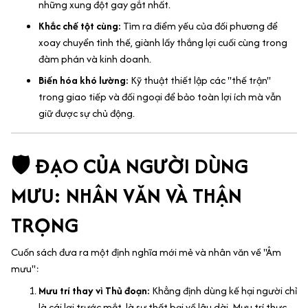
những xung đột gay gắt nhất.
Khắc chế tột cùng:
Tìm ra điểm yếu của đối phương để
xoay chuyển tình thế, giành lấy thắng lợi cuối cùng trong
đàm phán và kinh doanh.
Biến hóa khó lường:
Kỹ thuật thiết lập các "thế trận"
trong giao tiếp và đối ngoại để bảo toàn lợi ích mà vẫn
giữ được sự chủ động.
🛡️ ĐẠO CỦA NGƯỜI DÙNG
MƯU: NHÂN VĂN VÀ THẬN
TRỌNG
Cuốn sách đưa ra một định nghĩa mới mẻ và nhân văn về "Âm
mưu":
Mưu trí thay vì Thủ đoạn:
Khẳng định dùng kế hại người chỉ
là cái lợi trước mắt, là sự thất bại về lâu dài. Mưu trí thực