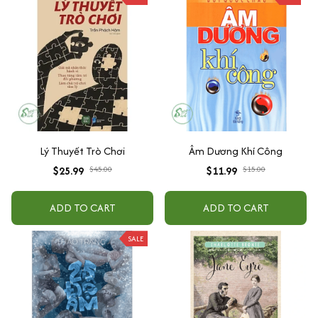
Lý Thuyết Trò Chơi
Âm Dương Khí Công
$25.99
$45.00
$11.99
$15.00
ADD TO CART
ADD TO CART
SALE