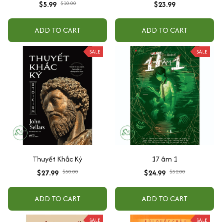
$5.99
$10.00
$23.99
ADD TO CART
ADD TO CART
SALE
SALE
Thuyết Khắc Kỷ
17 âm 1
$27.99
$50.00
$24.99
$32.00
ADD TO CART
ADD TO CART
SALE
SALE