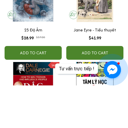
25 Độ Âm
Jane Eyre - Tiểu thuyết
$28.99
$37.00
$41.99
ADD TO CART
ADD TO CART
SALE
Tư vấn trực tiếp !
Đắc Nhân Tâm - Khổ Lớn
Tâm Lý Học Thuyết Phục