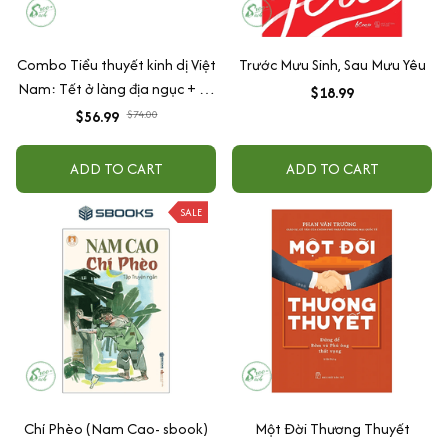
Combo Tiểu thuyết kinh dị Việt
Trước Mưu Sinh, Sau Mưu Yêu
Nam: Tết ở làng địa ngục + 25
$18.99
độ âm
$56.99
$74.00
ADD TO CART
ADD TO CART
SALE
Chí Phèo (Nam Cao- sbook)
Một Đời Thương Thuyết