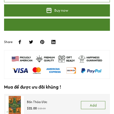
Buy now
Share
Mua để được ưu đãi khủng !
Bốn Thỏa Ước
Add
$21.00
$25.00