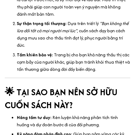
thụ phải giúp con người toàn vẹn ý nguyện mà không
đánh mất bản tâm.
Sự thận trọng tối thượng:
Dựa trên triết lý
"Bạn không thể
lừa dối tất cả mọi người mọi lúc"
, cuốn sách dạy bạn cách
dụng mưu sao cho thấu tình đạt lý, phục người bằng trí
đức.
Tấm khiên bảo vệ:
Trang bị cho bạn khả năng thấu thị các
cạm bẫy của người khác, giúp bạn tránh khỏi thua thiệt và
tổn thương giữa dòng đời đầy biến động.
🌟 TẠI SAO BẠN NÊN SỞ HỮU
CUỐN SÁCH NÀY?
Nâng tầm tư duy:
Rèn luyện khả năng phân tích tình
huống và dự đoán bước đi của đối phương.
Kỹ năng đàm phán đỉnh cao:
Giúp bạn nắm vững các kỹ