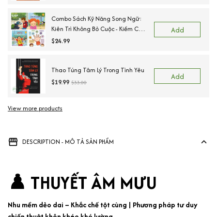
Combo Sách Kỹ Năng Song Ngữ:
Kiên Trì Không Bỏ Cuộc - Kiềm Chế
Add
Cơn Tức Giận - Ngõ Lời Khi Cần
$24.99
Giúp - Sẵn Sàng Để Đến Trường.
Thao Túng Tâm Lý Trong Tình Yêu
Add
$19.99
$33.00
View more products
DESCRIPTION - MÔ TẢ SẢN PHẨM
♟️ THUYẾT ÂM MƯU
Nhu mềm dẻo dai – Khắc chế tột cùng | Phương pháp tư duy
chiến thuật khôn khéo khó lường