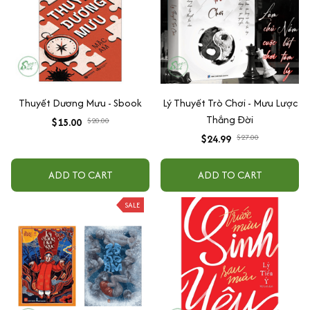
Thuyết Dương Mưu - Sbook
Lý Thuyết Trò Chơi - Mưu Lược
Thắng Đời
$15.00
$20.00
$24.99
$27.00
ADD TO CART
ADD TO CART
SALE