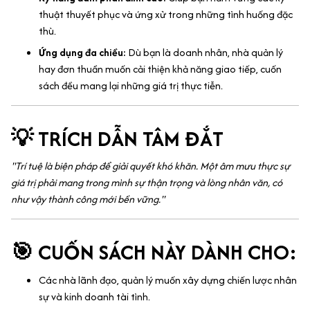
thuật thuyết phục và ứng xử trong những tình huống đặc
thù.
Ứng dụng đa chiều:
Dù bạn là doanh nhân, nhà quản lý
hay đơn thuần muốn cải thiện khả năng giao tiếp, cuốn
sách đều mang lại những giá trị thực tiễn.
💡 TRÍCH DẪN TÂM ĐẮT
"Trí tuệ là biện pháp để giải quyết khó khăn. Một âm mưu thực sự
giá trị phải mang trong mình sự thận trọng và lòng nhân văn, có
như vậy thành công mới bền vững."
🎯 CUỐN SÁCH NÀY DÀNH CHO:
Các nhà lãnh đạo, quản lý muốn xây dựng chiến lược nhân
sự và kinh doanh tài tình.