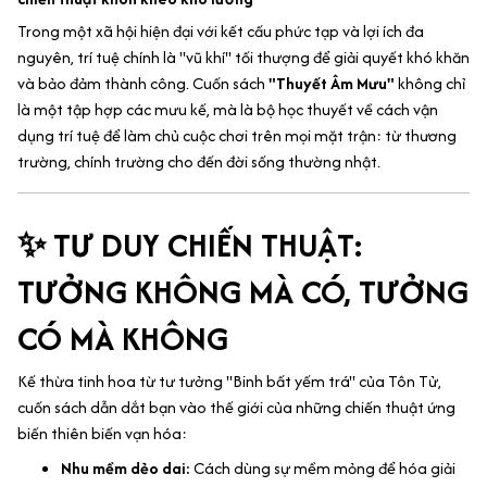
Trong một xã hội hiện đại với kết cấu phức tạp và lợi ích đa
nguyên, trí tuệ chính là "vũ khí" tối thượng để giải quyết khó khăn
và bảo đảm thành công. Cuốn sách
"Thuyết Âm Mưu"
không chỉ
là một tập hợp các mưu kế, mà là bộ học thuyết về cách vận
dụng trí tuệ để làm chủ cuộc chơi trên mọi mặt trận: từ thương
trường, chính trường cho đến đời sống thường nhật.
✨ TƯ DUY CHIẾN THUẬT:
TƯỞNG KHÔNG MÀ CÓ, TƯỞNG
CÓ MÀ KHÔNG
Kế thừa tinh hoa từ tư tưởng "Binh bất yếm trá" của Tôn Tử,
cuốn sách dẫn dắt bạn vào thế giới của những chiến thuật ứng
biến thiên biến vạn hóa:
Nhu mềm dẻo dai:
Cách dùng sự mềm mỏng để hóa giải