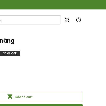
 nàng
$4.01 OFF
Add to cart