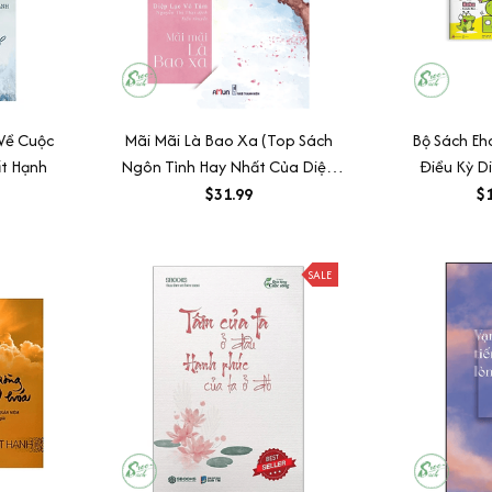
Về Cuộc
Mãi Mãi Là Bao Xa (Top Sách
Bộ Sách Eh
ất Hạnh
Ngôn Tình Hay Nhất Của Diệp
Điều Kỳ D
Lạc Vô Tâm)
Những Câu
$31.99
$1
SALE