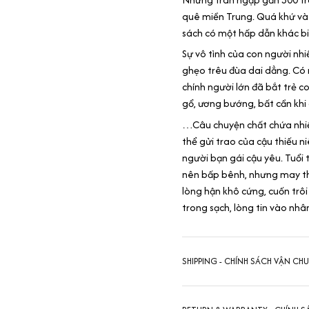
quê miền Trung. Quá khứ và 
sách có một hấp dẫn khác bi
Sự vô tình của con người nhi
ghẹo trêu đùa dai dẳng. Có n
chính người lớn đã bắt trẻ c
gổ, ương bướng, bất cần khi 
…Câu chuyện chất chứa nhiề
thể gửi trao của cậu thiếu 
người bạn gái cậu yêu. Tuổi t
nên bấp bênh, nhưng may tha
lòng hận khô cứng, cuốn trôi
trong sạch, lòng tin vào nhâ
SHIPPING - CHÍNH SÁCH VẬN CH