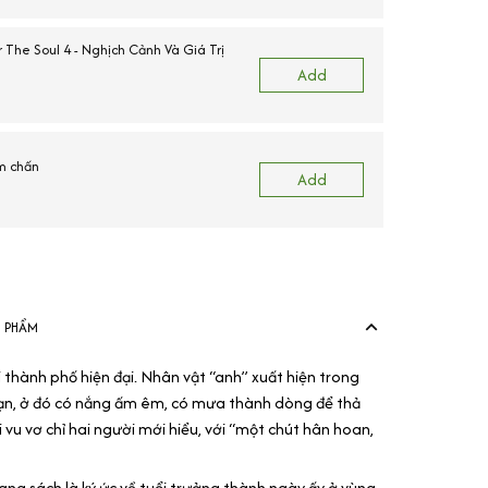
 The Soul 4 - Nghịch Cảnh Và Giá Trị
Add
m chấn
Add
N PHẨM
i thành phố hiện đại. Nhân vật “anh” xuất hiện trong
ạn, ở đó có nắng ấm êm, có mưa thành dòng để thả
 vu vơ chỉ hai người mới hiểu, với “một chút hân hoan,
ng sách là ký ức về tuổi trưởng thành ngày ấy ở vùng