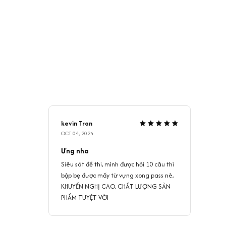
kevin Tran
OCT 04, 2024
Ưng nha
Siêu sát đề thi, mình được hỏi 10 câu thì
bập bẹ được mấy từ vựng xong pass nè,
KHUYẾN NGHỊ CAO, CHẤT LƯỢNG SẢN
PHẨM TUYỆT VỜI