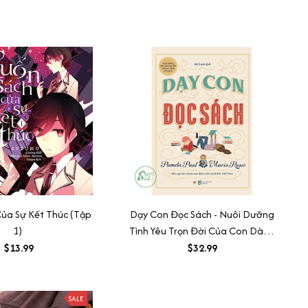
ủa Sự Kết Thúc (Tập
Dạy Con Đọc Sách - Nuôi Dưỡng
1)
Tình Yêu Trọn Đời Của Con Dành
Cho Sách
$13.99
$32.99
SALE