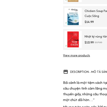
Chicken Soup For
Cuộc Sống
$14.99
Nhật ký vùng tâ
$12.99
$17.00
View more products
DESCRIPTION - MÔ TẢ SẢ
Bối cảnh là một tiệm sách tạ
câu chuyện tình cảm lãng m
thuyền giấy, những câu thoại
một chút dỗi hờn…”
Nhưng tràn ngập gần 300 tra