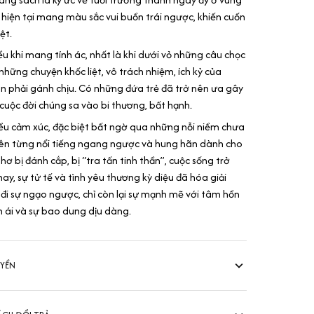
hiện tại mang màu sắc vui buồn trái ngược, khiến cuốn
ệt.
ều khi mang tính ác, nhất là khi dưới vỏ những câu chọc
hững chuyện khốc liệt, vô trách nhiệm, ích kỷ của
on phải gánh chịu. Có những đứa trẻ đã trở nên ưa gây
cuộc đời chúng sa vào bi thương, bất hạnh.
u cảm xúc, đặc biệt bất ngờ qua những nỗi niềm chưa
niên từng nổi tiếng ngang ngược và hung hãn dành cho
hơ bị đánh cắp, bị “tra tấn tinh thần”, cuộc sống trở
y, sự tử tế và tình yêu thương kỳ diệu đã hóa giải
 đi sự ngạo ngược, chỉ còn lại sự mạnh mẽ với tâm hồn
n ái và sự bao dung dịu dàng.
UYỂN