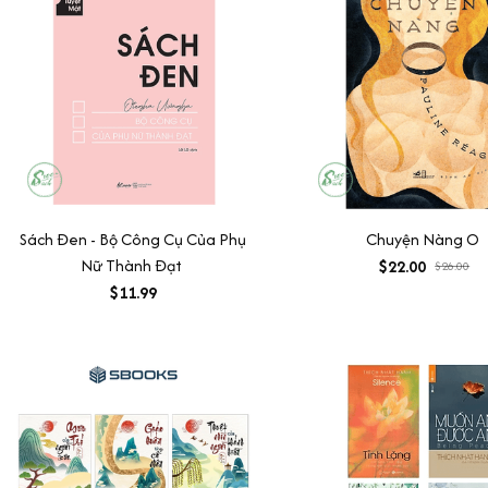
Sách Đen - Bộ Công Cụ Của Phụ
Chuyện Nàng O
Nữ Thành Đạt
$22.00
$26.00
$11.99