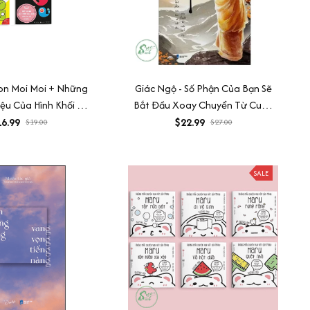
on Moi Moi + Những
Giác Ngộ - Số Phận Của Bạn Sẽ
iệu Của Hình Khối +
Bắt Đầu Xoay Chuyển Từ Cuốn
 Chuyện Kinh Điển
Sách Này
6.99
$22.99
$19.00
$27.00
SALE