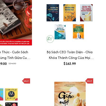
nh Thức - Cuốn Sách
Bộ Sách CEO Toàn Diện - Chìa
Bừng Tỉnh Giữa Cuộc
Khóa Thành Công Của Mọi
 Muội - Cú Mèo Của
Doanh Nghiệp
9.00
$163.99
$34.00
ão Dương
SALE
SALE