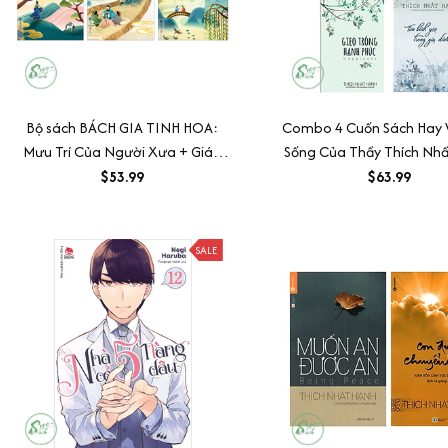
Bộ sách BÁCH GIA TINH HOA:
Combo 4 Cuốn Sách Hay 
Mưu Trí Của Người Xưa + Giáo
Sống Của Thầy Thích Nh
Huấn Từ Cổ Nhân + Thuật Nhìn
$53.99
$63.99
Người Của Thánh Hiền
SALE