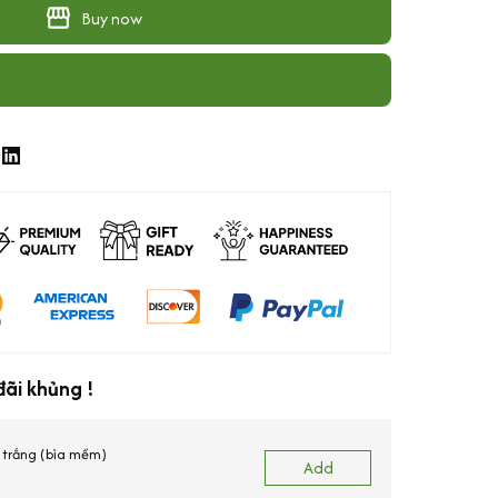
Buy now
ãi khủng !
trắng (bìa mềm)
Add