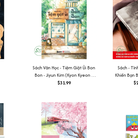
Sách Văn Học - Tiệm Giặt Ủi Bon
Sách - Tỉ
Bon - Jiyun Kim (Kyon Kyeon &
Khiến Bạn 
Nguyễn Thủy dịch)
Đời Đầy Mê
$31.99
$2
L