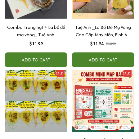
Combo Tràng hạt + Lá bồ đề
Tuệ Anh _Lá Bồ Đề Mạ Vàng
mạ vàng_ Tuệ Anh
Cao Cấp May Mắn, Bình An,
Chiêu Tài Lộc
$11.99
$11.24
$12.00
ADD TO CART
ADD TO CART
SALE
SALE