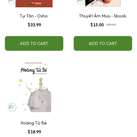
Tự Tôn - Osho
Thuyết Âm Mưu - Sbook
$22.99
$15.00
$20.00
ADD TO CART
ADD TO CART
Hoàng Tử Bé
$18.99