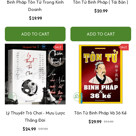
Binh Pháp Tôn Tử Trong Kinh
Tôn Tử Binh Pháp ( Tái Bản )
Doanh
$20.99
$19.99
ADD TO CART
ADD TO CART
SALE
SALE
Lý Thuyết Trò Chơi - Mưu Lược
Tôn Tử Binh Pháp Và 36 Kế
Thắng Đời
$29.99
$31.00
$24.99
$27.00