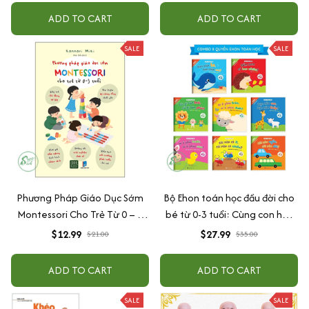
ADD TO CART
ADD TO CART
SALE
SALE
Phương Pháp Giáo Dục Sớm
Bộ Ehon toán học đầu đời cho
Montessori Cho Trẻ Từ 0 – 3
bé từ 0-3 tuổi: Cùng con học
Tuổi
toán (song ngữ Việt Anh)
$12.99
$27.99
$21.00
$35.00
ADD TO CART
ADD TO CART
SALE
SALE