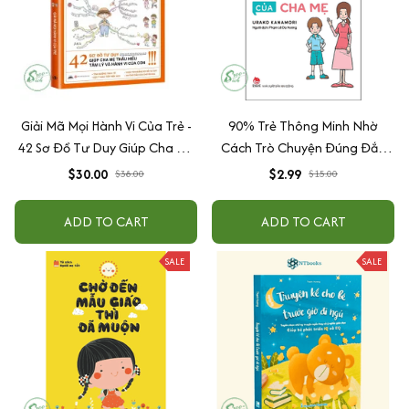
Giải Mã Mọi Hành Vi Của Trẻ -
90% Trẻ Thông Minh Nhờ
42 Sơ Đồ Tư Duy Giúp Cha Mẹ
Cách Trò Chuyện Đúng Đắn
Thấu Hiểu Tâm Lý Và Hành Vi
Của Cha Mẹ
$30.00
$2.99
$38.00
$15.00
Của Con
ADD TO CART
ADD TO CART
SALE
SALE