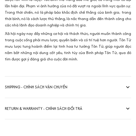
lẫn hiện đại. Phạm vi ảnh hưởng của nó đã vượt ra ngoài lĩnh vực quân sự.
Trong thời chiến, nó là pháp bảo khắc địch chế thắng của binh gia; trong
thời bình, nó là sách lược thủ thắng, là nấc thang dẫn đến thành công cho
các nhà lãnh đạo doanh nghiệp và chính trị gia.
Xã hội ngày nay đầy những cơ hội và thách thức, người muốn thành công
trong cuộc sống phải mưu lược, quyền biến và có trí tuệ hơn người. Tôn Tử
mưu lược tung hoành điểm lại tinh hoa tư tưởng Tôn Tử, giúp người đọc
nắm bắt những nội dung cốt yếu, tinh túy của Binh pháp Tôn Tử, qua đó
tìm được gợi ý đáng giá cho cuộc đời mình.
SHIPPING - CHÍNH SÁCH VẬN CHUYỂN
RETURN & WARRANTY - CHÍNH SÁCH ĐỔI TRẢ