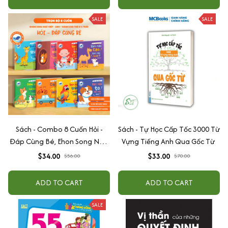
SALE
SALE
Sách - Combo 8 Cuốn Hỏi -
Sách - Tự Học Cấp Tốc 3000 Từ
Đáp Cùng Bé, Ehon Song Ngữ
Vựng Tiếng Anh Qua Gốc Từ
Việt - Anh - Dành Cho Bé Từ 0
$34.00
$33.00
$56.00
$70.00
-3 Tuổi
ADD TO CART
ADD TO CART
SALE