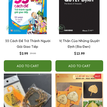
55 Cách Để Trở Thành Người
Vị Thần Của Những Quyết
Giỏi Giao Tiếp
Định (Bìa Đen)
$2.99
$13.99
$9.00
ADD TO CART
ADD TO CART
SALE