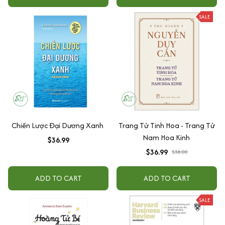
SALE
Chiến Lược Đại Dương Xanh
Trang Tử Tinh Hoa - Trang Tử
Nam Hoa Kinh
$36.99
$36.99
$38.00
ADD TO CART
ADD TO CART
SALE