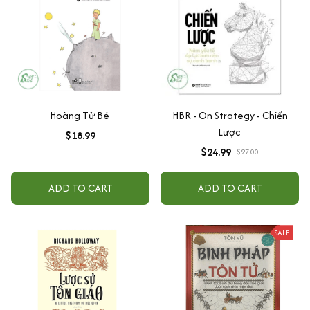
Hoàng Tử Bé
HBR - On Strategy - Chiến
Lược
$18.99
$24.99
$27.00
ADD TO CART
ADD TO CART
SALE