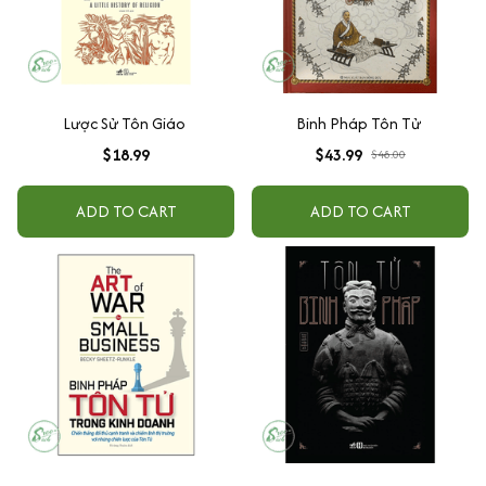
Lược Sử Tôn Giáo
Binh Pháp Tôn Tử
$18.99
$43.99
$48.00
ADD TO CART
ADD TO CART