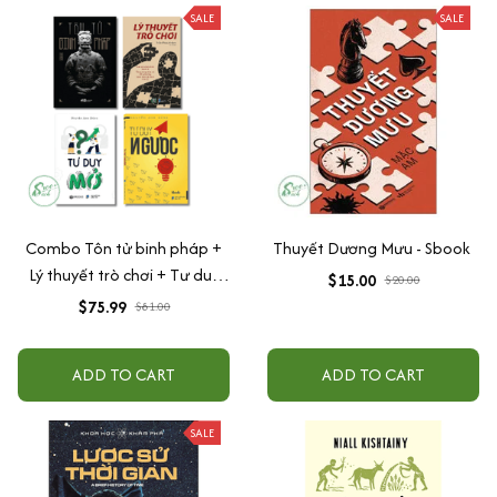
SALE
SALE
Combo Tôn tử binh pháp +
Thuyết Dương Mưu - Sbook
Lý thuyết trò chơi + Tư duy
$15.00
$20.00
ngược + Tư duy mở
$75.99
$81.00
ADD TO CART
ADD TO CART
SALE