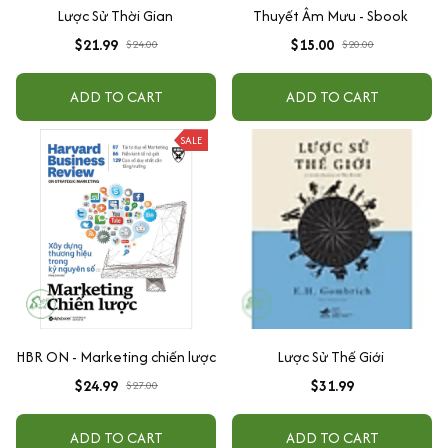
Lược Sử Thời Gian
Thuyết Âm Mưu - Sbook
$21.99
$15.00
$24.00
$20.00
ADD TO CART
ADD TO CART
SALE
HBR ON - Marketing chiến lược
Lược Sử Thế Giới
$24.99
$31.99
$27.00
ADD TO CART
ADD TO CART