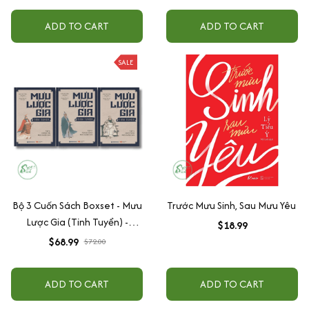
ADD TO CART
ADD TO CART
SALE
Bộ 3 Cuốn Sách Boxset - Mưu
Trước Mưu Sinh, Sau Mưu Yêu
Lược Gia (Tinh Tuyển) -
$18.99
SBOOKS
$68.99
$72.00
ADD TO CART
ADD TO CART