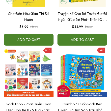
Chờ Đến Mẫu Giáo Thì Đã
Truyện Kể Cho Bé Trước Giờ Đi
Muộn
Ngủ - Giúp Bé Phát Triển IQ Và
EQ
$5.99
$11.99
$15.00
$22.00
ADD TO CART
ADD TO CART
SALE
SALE
Sách Ehon - Phát Triển Toàn
Combo 3 Cuốn Sách Rèn
Diện Cho Bé 0 - 6 Tuổi - Sách
Luyện Tư Duy Não Trái, Không