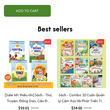
ADD TO CART
Best sellers
SALE
SALE
[Sale tết thiếu nhi] Sách - Thơ,
Sách - Combo 10 Cuốn Quản
Truyện, Đồng Dao, Câu Đố,
Lý Cảm Xúc Và Phát Triển Tính
Tập Nói Tập Đọc Cho Bé 0-6
Cách Cho Bé Từ 2 - 6 Tuổi
$22.01
$38.00
$39.00
$57.00