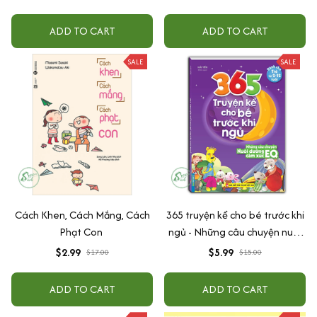
Tuổi - Combo 4 Quyển
ADD TO CART
ADD TO CART
SALE
SALE
Cách Khen, Cách Mắng, Cách
365 truyện kể cho bé trước khi
Phạt Con
ngủ - Những câu chuyện nuôi
dưỡng cảm xúc EQ (2-12 tuổi)
$2.99
$5.99
$17.00
$15.00
ADD TO CART
ADD TO CART