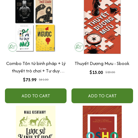
Combo Tôn tử binh pháp + Lý
Thuyết Dương Mưu - Sbook
thuyết trò chơi + Tư duy
$15.00
$20.00
ngược + Tư duy mở
$75.99
$81.00
ADD TO CART
ADD TO CART