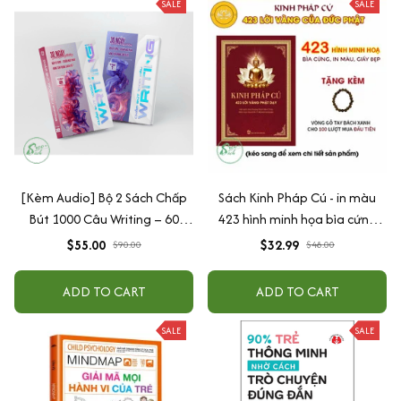
SALE
SALE
[Kèm Audio] Bộ 2 Sách Chấp
Sách Kinh Pháp Cú - in màu
Bút 1000 Câu Writing – 60
423 hình minh họa bìa cứng
Ngày Gieo Trồng Tư Duy
cao cấp + tặng kèm vòng tay
$55.00
$32.99
$90.00
$48.00
Writing- Cải Thiện Kỹ Năng Viết
ADD TO CART
ADD TO CART
SALE
SALE