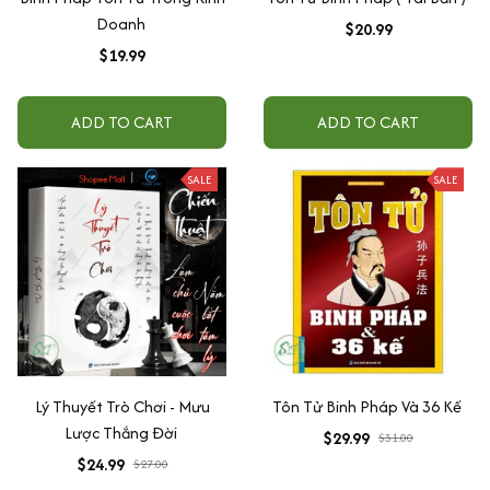
Doanh
$20.99
$19.99
ADD TO CART
ADD TO CART
SALE
SALE
Lý Thuyết Trò Chơi - Mưu
Tôn Tử Binh Pháp Và 36 Kế
Lược Thắng Đời
$29.99
$31.00
$24.99
$27.00