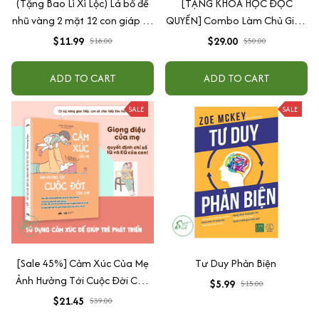
(Tặng Bao Lì Xì Lộc) Lá bồ đề
[TẶNG KHOÁ HỌC ĐỘC
nhũ vàng 2 mặt 12 con giáp và
QUYỀN] Combo Làm Chủ Giao
phật bản mệnh, để ốp lưng
Tiếp: Sách Mindmap Giao Tiếp
$11.99
$29.00
$18.00
$50.00
điện thoại, treo xe ô tô đã khai
+ Hack Phát Âm Tiếng Anh
quang
Cho Người Mới Bắt Đầu
ADD TO CART
ADD TO CART
SALE
SALE
[Sale 45%] Cảm Xúc Của Mẹ
Tư Duy Phản Biện
Ảnh Hưởng Tới Cuộc Đời Của
$5.99
$15.00
Con
$21.45
$39.00