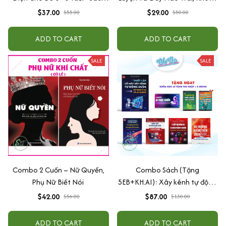
Song Ngữ Việt - Anh
Não Phải - Đánh Thức Tiềm
$37.00
$29.00
$55.00
$50.00
Năng Trí Tuệ Cho Bé (3-6 Tuổi)
ADD TO CART
ADD TO CART
SALE
SALE
Combo 2 Cuốn – Nữ Quyền,
Combo Sách (Tặng
Phụ Nữ Biết Nói
5EB+KH.AI): Xây kênh tự động
AI Agent + AI siêu mạnh + 3
$42.00
$87.00
$56.00
$130.00
cấp độ AI + Kiếm tiền Youtube
+ Xu hướng
ADD TO CART
ADD TO CART