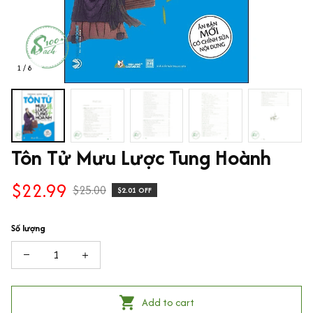
1 / 8
Tôn Tử Mưu Lược Tung Hoành
$22.99
$25.00
$2.01 OFF
Số lượng
Add to cart