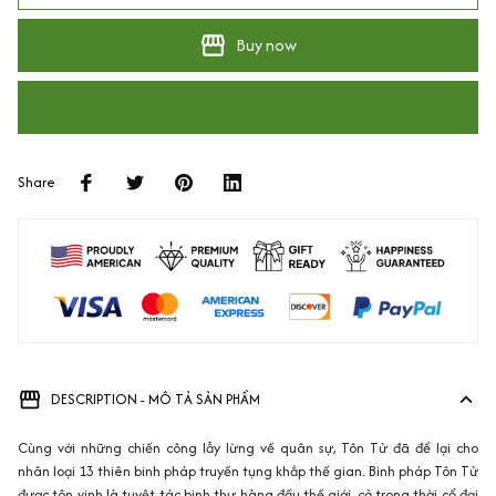
Buy now
Share
DESCRIPTION - MÔ TẢ SẢN PHẨM
Cùng với những chiến công lẫy lừng về quân sự, Tôn Tử đã để lại cho
nhân loại 13 thiên binh pháp truyền tụng khắp thế gian. Binh pháp Tôn Tử
được tôn vinh là tuyệt tác binh thư hàng đầu thế giới, cả trong thời cổ đại