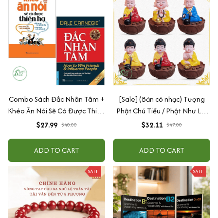
Combo Sách Đắc Nhân Tâm +
[Sale] (Bản có nhạc) Tượng
Khéo Ăn Nói Sẽ Có Được Thiên
Phật Chú Tiểu / Phật Như Lai
Hạ
Gõ Mõ Tụng Kinh Có 6 Bài
$27.99
$32.11
$40.00
$47.00
Nhạc (Ship 4-7 ngày)
ADD TO CART
ADD TO CART
SALE
SALE