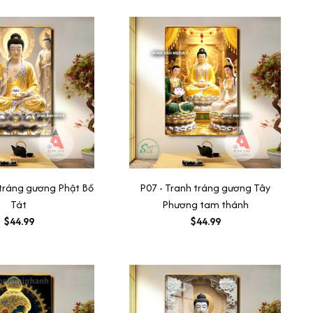
 tráng gương Phật Bồ
P07 - Tranh tráng gương Tây
Tát
Phương tam thánh
$44.99
$44.99