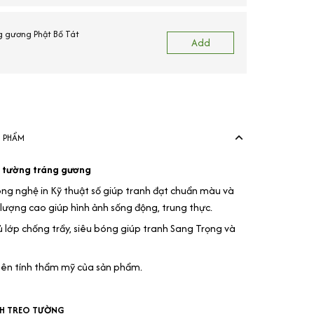
ng gương Phật Bồ Tát
Add
N PHẨM
eo tường tráng gương
ng nghệ in Kỹ thuật số giúp tranh đạt chuẩn màu và
 lượng cao giúp hình ảnh sống động, trung thực.
lớp chống trầy, siêu bóng giúp tranh Sang Trọng và
nên tính thẩm mỹ của sản phẩm.
NH TREO TƯỜNG