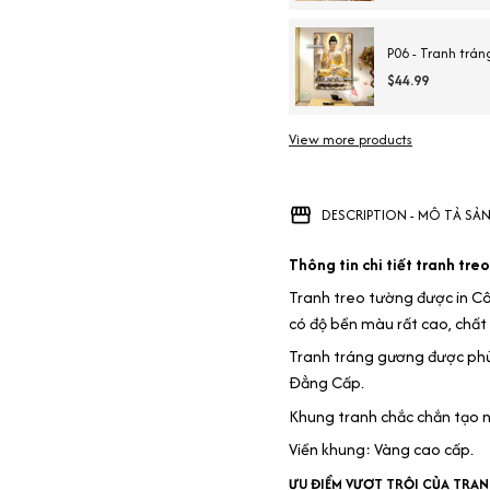
P06 - Tranh trá
$44.99
View more products
DESCRIPTION - MÔ TẢ SẢ
Thông tin chi tiết tranh tr
Tranh treo tường được in Cô
có độ bền màu rất cao, chất
Tranh tráng gương được phủ 
Đẳng Cấp.
Khung tranh chắc chắn tạo 
Viền khung: Vàng cao cấp.
ƯU ĐIỂM VƯỢT TRỘI CỦA TRA