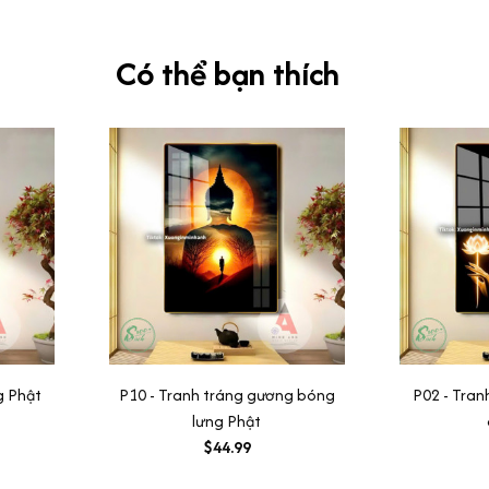
Có thể bạn thích
g Phật
P10 - Tranh tráng gương bóng
P02 - Tran
lưng Phật
$44.99