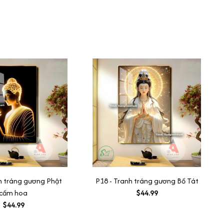
h tráng gương Phật
P18 - Tranh tráng gương Bồ Tát
cầm hoa
$44.99
$44.99