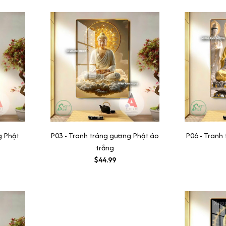
g Phật
P03 - Tranh tráng gương Phật áo
P06 - Tranh
trắng
$44.99