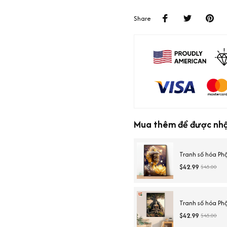
Share
Mua thêm để được nhậ
Tranh số hóa Ph
$42.99
$45.00
Tranh số hóa Ph
$42.99
$45.00