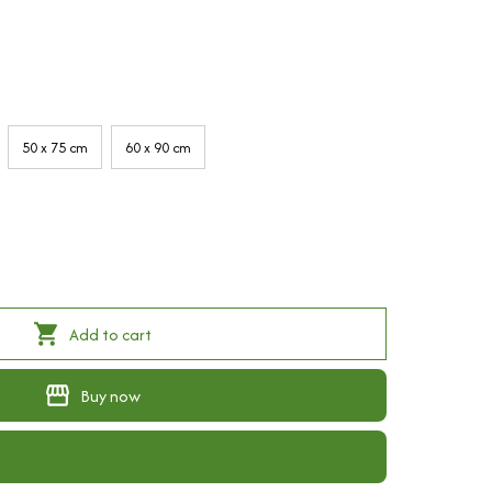
50 x 75 cm
60 x 90 cm
Add to cart
Buy now