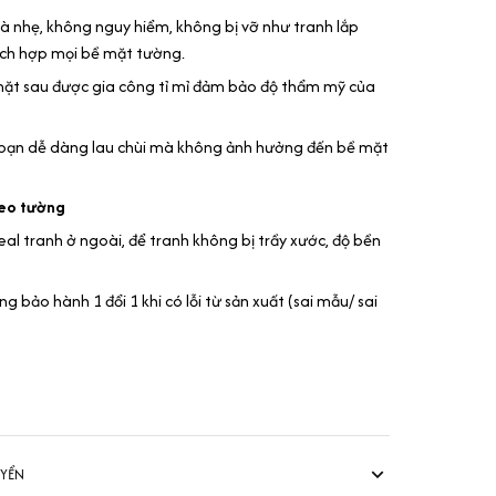
à nhẹ, không nguy hiểm, không bị vỡ như tranh lắp
hích hợp mọi bề mặt tường.
mặt sau được gia công tỉ mỉ đảm bảo độ thẩm mỹ của
 bạn dễ dàng lau chùi mà không ảnh hưởng đến bề mặt
reo tường
al tranh ở ngoài, để tranh không bị trầy xước, độ bền
 bảo hành 1 đổi 1 khi có lỗi từ sản xuất (sai mẫu/ sai
UYỂN