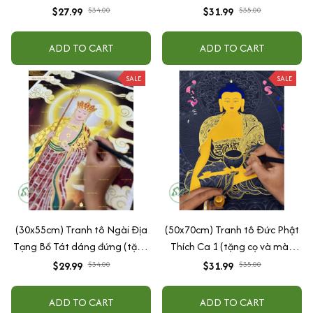
vàng)
màu nhũ vàng)
$27.99
$34.00
$31.99
$35.00
ADD TO CART
ADD TO CART
SALE
SALE
(30x55cm) Tranh tô Ngài Địa
(50x70cm) Tranh tô Đức Phật
Tạng Bồ Tát dáng đứng (tặng
Thích Ca 1 (tặng cọ và màu
cọ và màu nhũ vàng)
nhũ vàng)
$29.99
$34.00
$31.99
$35.00
ADD TO CART
ADD TO CART