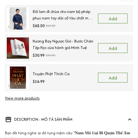
Đồ lam đi chùa cho nam bộ pháp
phục nam tay dài cổ tàu chất mềm
Add
mại thoải mái phù hợp đi lễ tết lễ
$62.50
$65.00
chùa - B77
Hương Bay Ngược Gió - Bước Chân
Tập Học của hành giả Minh Tuệ
Add
$30.99
$36.00
Truyện Phật Thích Ca
Add
$16.99
View more products
Vi
DESCRIPTION - MÔ TẢ SẢN PHẨM
Bạn đã từng nghe ai đó tụng niệm câu "𝐍𝐚𝐦 𝐌𝐨̂ Đ𝐚̣𝐢 𝐁𝐢 𝐐𝐮𝐚́𝐧 𝐓𝐡𝐞̂́ 𝐀̂𝐦