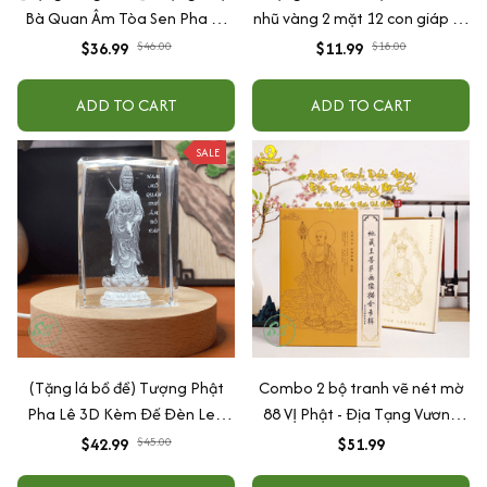
Bà Quan Âm Tòa Sen Pha Lê
nhũ vàng 2 mặt 12 con giáp và
Trang Trí Taplo Ô Tô, Bàn Làm
phật bản mệnh, để ốp lưng
$36.99
$46.00
$11.99
$18.00
Việc
điện thoại, treo xe ô tô đã khai
quang
ADD TO CART
ADD TO CART
SALE
(Tặng lá bồ đề) Tượng Phật
Combo 2 bộ tranh vẽ nét mờ
Pha Lê 3D Kèm Đế Đèn Led
88 VỊ Phật - Địa Tạng Vương
(Tượng Địa Tạng, Tượng A Di
Bồ Tát
$42.99
$45.00
$51.99
Đà, Tượng Thích Ca, Tượng