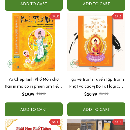
Quan Âm, Tượng Dược Sư)
ADD TO CART
ADD TO CART
SALE
SALE
Vở Chép Kinh Phổ Môn chữ
Tập vẽ tranh Tuyển tập tranh
Hán in mờ có in phiên âm tiếng
Phật và các vị Bồ Tát loại cao
Việt và hình Bồ Tát Quán Âm in
cấp rõ nét - A-nan Books Biên
$19.99
$22.00
$10.99
$14.00
mờ
Soạn
ADD TO CART
ADD TO CART
SALE
SALE