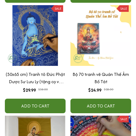
SALE
SALE
(50x65 cm) Tranh tô Đức Phật
Bộ 70 tranh vẽ Quán Thế Âm
Dược Sư Lưu Ly (tặng cọ và
Bồ Tát
màu nhũ vàng)
$29.99
$38.00
$24.99
$28.00
ADD TO CART
ADD TO CART
SALE