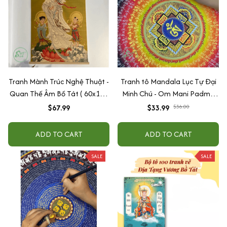
Tranh Mành Trúc Nghệ Thuật -
Tranh tô Mandala Lục Tự Đại
Quan Thế Âm Bồ Tát ( 60x100
Minh Chú - Om Mani Padme
cm)
Hum (tặng kèm cọ, màu)
$67.99
$33.99
$36.00
ADD TO CART
ADD TO CART
SALE
SALE