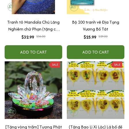
Tranh tô Mandala Chú Lăng
Bộ 100 tranh vẽ Địa Tạng
Nghiêm chữ Phạn (tặng cọ,
Vương Bồ Tát
màu)
$32.99
$36.00
$25.99
$29.00
ADD TO CART
ADD TO CART
SALE
SALE
[Tặng vòng trầm] Tượng Phật
(Tặng Bao Lì Xì Lộc) Lá bồ đề