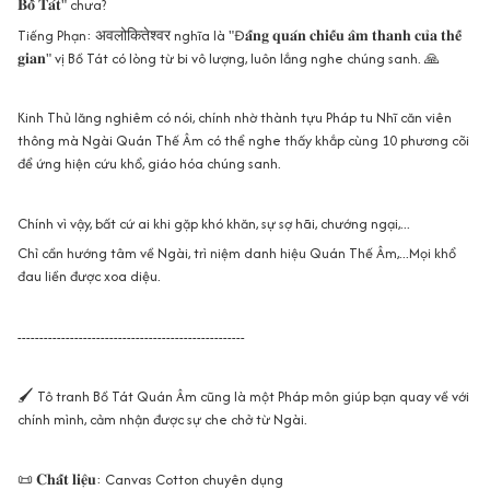
𝐁𝐨̂̀ 𝐓𝐚́𝐭" chưa?
Tiếng Phạn: अवलोकितेश्वर nghĩa là "Đ𝐚̂́𝐧𝐠 𝐪𝐮𝐚́𝐧 𝐜𝐡𝐢𝐞̂́𝐮 𝐚̂𝐦 𝐭𝐡𝐚𝐧𝐡 𝐜𝐮̉𝐚 𝐭𝐡𝐞̂́
𝐠𝐢𝐚𝐧" vị Bồ Tát có lòng từ bi vô lượng, luôn lắng nghe chúng sanh. 🙏
Kinh Thủ lăng nghiêm có nói, chính nhờ thành tựu Pháp tu Nhĩ căn viên
thông mà Ngài Quán Thế Âm có thể nghe thấy khắp cùng 10 phương cõi
để ứng hiện cứu khổ, giáo hóa chúng sanh.
Chính vì vậy, bất cứ ai khi gặp khó khăn, sự sợ hãi, chướng ngại,...
Chỉ cần hướng tâm về Ngài, trì niệm danh hiệu Quán Thế Âm,...Mọi khổ
đau liền được xoa diệu.
----------------------------------------------------
🖌 Tô tranh Bồ Tát Quán Âm cũng là một Pháp môn giúp bạn quay về với
chính mình, cảm nhận được sự che chở từ Ngài.
📜 𝐂𝐡𝐚̂́𝐭 𝐥𝐢𝐞̣̂𝐮: Canvas Cotton chuyên dụng