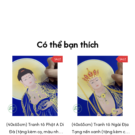
Siêu sát đề thi, mình được hỏi 10 câu thì bập bẹ được mấy từ
vựng xong pass nè, KHUYẾN NGHỊ CAO, CHẤT LƯỢNG SẢN PHẨM
TUYỆT VỜI
Có thể bạn thích
SALE
SALE
(40x65cm) Tranh tô Phật A Di
(40x65cm) Tranh tô Ngài Địa
Đà (tặng kèm cọ, màu nhũ
Tạng nền xanh (tặng kèm cọ,