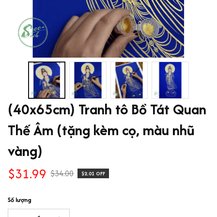
(40x65cm) Tranh tô Bồ Tát Quan 
Thế Âm (tặng kèm cọ, màu nhũ 
vàng)
$31.99
$34.00
$2.01 OFF
Số lượng