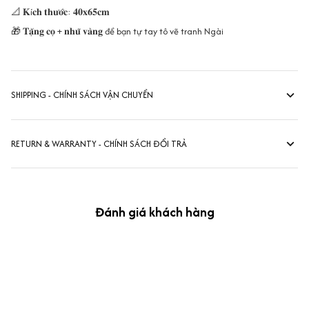
📐 𝐊í𝐜𝐡 𝐭𝐡𝐮̛𝐨̛́𝐜: 𝟒𝟎𝐱𝟔𝟓𝐜𝐦
🎁 𝐓𝐚̣̆𝐧𝐠 𝐜𝐨̣ + 𝐧𝐡𝐮̃ 𝐯𝐚̀𝐧𝐠 để bạn tự tay tô vẽ tranh Ngài
SHIPPING - CHÍNH SÁCH VẬN CHUYỂN
RETURN & WARRANTY - CHÍNH SÁCH ĐỔI TRẢ
Đánh giá khách hàng
kevin Tran
OCT 04, 2024
Ưng nha