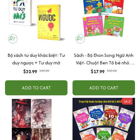
Bộ sách tư duy khác biệt: Tư
Sách - Bộ Ehon Song Ngữ Anh
duy ngược + Tư duy mở
Việt- Chuột Ben Tô bé nhỏ -
Rèn Luyện Tính Tự Lập Cho Trẻ
$32.99
$49.00
$17.99
$30.00
0 - 6 Tuổi ( Bộ 4 cuốn)
ADD TO CART
ADD TO CART
SALE