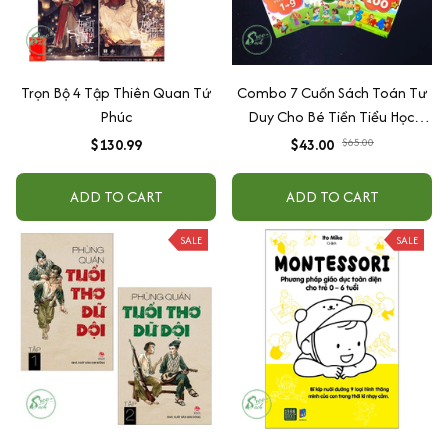
Trọn Bộ 4 Tập Thiên Quan Tứ
Combo 7 Cuốn Sách Toán Tư
Phúc
Duy Cho Bé Tiền Tiểu Học,
Giúp bé Thành Thạo Tính
$130.99
$43.00
$65.00
Toán, Phát Triển Tư Duy
ADD TO CART
ADD TO CART
SALE
SALE