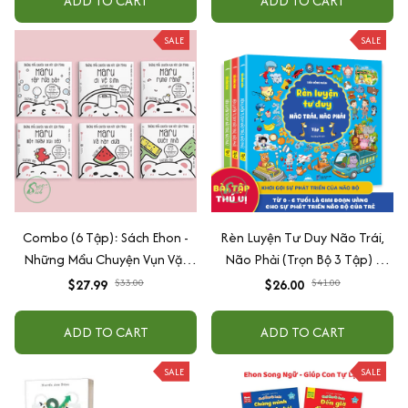
ADD TO CART
ADD TO CART
SALE
SALE
Combo (6 Tập): Sách Ehon -
Rèn Luyện Tư Duy Não Trái,
Những Mẩu Chuyện Vụn Vặt
Não Phải (Trọn Bộ 3 Tập) -
Của Maru Dành Cho Trẻ Từ 0 -
Tiên Phong Books
$27.99
$33.00
$26.00
$41.00
6 Tuổi
ADD TO CART
ADD TO CART
SALE
SALE