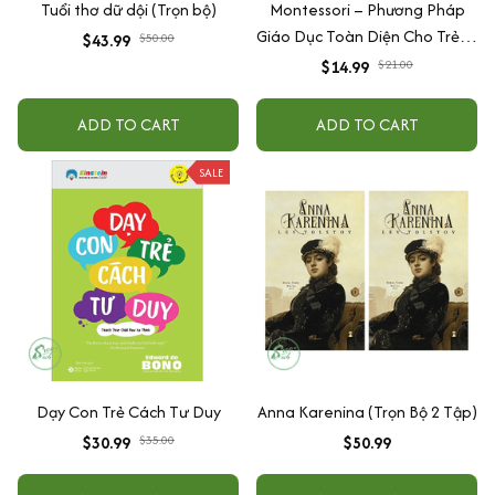
Tuổi thơ dữ dội (Trọn bộ)
Montessori – Phương Pháp
Giáo Dục Toàn Diện Cho Trẻ 0-
$43.99
$50.00
6 Tuổi
$14.99
$21.00
ADD TO CART
ADD TO CART
SALE
Dạy Con Trẻ Cách Tư Duy
Anna Karenina (Trọn Bộ 2 Tập)
$30.99
$35.00
$50.99