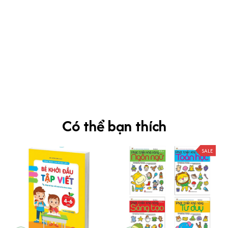
kevin Tran
OCT 04, 2024
Ưng nha
Siêu sát đề thi, mình được hỏi 10 câu thì bập bẹ được mấy từ
vựng xong pass nè, KHUYẾN NGHỊ CAO, CHẤT LƯỢNG SẢN PHẨM
TUYỆT VỜI
Có thể bạn thích
SALE