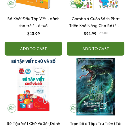
Bé Khởi Đầu Tập Viết - dành
Combo 4 Cuốn Sách Phát
cho trẻ 4 - 6 tuổi
Triển Khả Năng Cho Bé (4 - 6
Tuổi): Sáng Tạo + Tư Duy +
$13.99
$21.99
$24.00
Ngôn Ngữ + Toán Học
ADD TO CART
ADD TO CART
Bé Tập Viết Chữ Và Số (Dành
Trọn Bộ 6 Tập: Tru Tiên (Tái