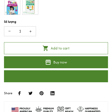
Số lượng
Add to cart
Buy now
Share