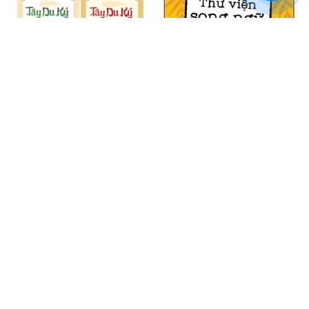
Tây Du Ký (Trọn Bộ 2 Tập)
Thư Viện Song Ngữ Đầu Tiên
Cho Bé (0-3 Tuổi) - Bộ 6 Cuốn
$51.99
$31.99
ADD TO CART
ADD TO CART
SALE