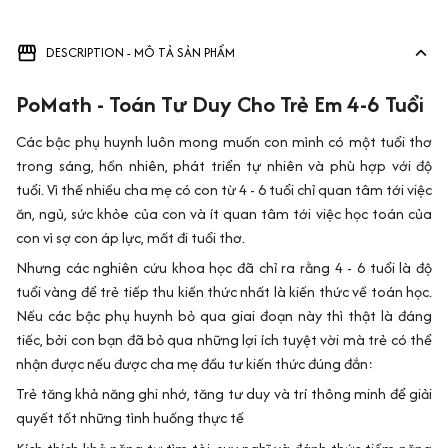
DESCRIPTION - MÔ TẢ SẢN PHẨM
PoMath - Toán Tư Duy Cho Trẻ Em 4-6 Tuổi
Các bậc phụ huynh luôn mong muốn con mình có một tuổi thơ
trong sáng, hồn nhiên, phát triển tự nhiên và phù hợp với độ
tuổi. Vì thế nhiều cha mẹ có con từ 4 - 6 tuổi chỉ quan tâm tới việc
ăn, ngủ, sức khỏe của con và ít quan tâm tới việc học toán của
con vì sợ con áp lực, mất đi tuổi thơ.
Nhưng các nghiên cứu khoa học đã chỉ ra rằng 4 - 6 tuổi là độ
tuổi vàng để trẻ tiếp thu kiến thức nhất là kiến thức về toán học.
Nếu các bậc phụ huynh bỏ qua giai đoạn này thì thật là đáng
tiếc, bởi con bạn đã bỏ qua những lợi ích tuyệt vời mà trẻ có thể
nhận được nếu được cha mẹ đầu tư kiến thức đúng đắn:
Trẻ tăng khả năng ghi nhớ, tăng tư duy và trí thông minh để giải
quyết tốt những tình huống thực tế