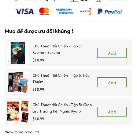
Mua để được ưu đãi khủng !
Chú Thuật Hồi Chiến - Tập 1:
Ryomen Sukuna
Add
$10.99
Chú Thuật Hồi Chiến - Tập 6: Hắc
Thiểm
Add
$10.99
Chú Thuật Hồi Chiến - Tập 5: Giao
Lưu Trường Kết Nghĩa Kyoto
Add
$10.99
View more products