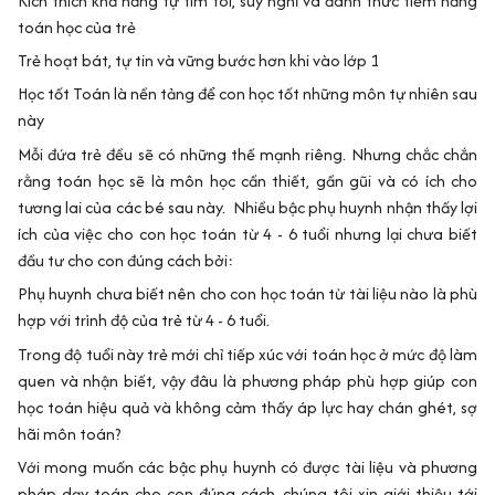
Kích thích khả năng tự tìm tòi, suy nghĩ và đánh thức tiềm năng
toán học của trẻ
Trẻ hoạt bát, tự tin và vững bước hơn khi vào lớp 1
Học tốt Toán là nền tảng để con học tốt những môn tự nhiên sau
này
Mỗi đứa trẻ đều sẽ có những thế mạnh riêng. Nhưng chắc chắn
rằng toán học sẽ là môn học cần thiết, gần gũi và có ích cho
tương lai của các bé sau này. Nhiều bậc phụ huynh nhận thấy lợi
ích của việc cho con học toán từ 4 - 6 tuổi nhưng lại chưa biết
đầu tư cho con đúng cách bởi:
Phụ huynh chưa biết nên cho con học toán từ tài liệu nào là phù
hợp với trình độ của trẻ từ 4 - 6 tuổi.
Trong độ tuổi này trẻ mới chỉ tiếp xúc với toán học ở mức độ làm
quen và nhận biết, vậy đâu là phương pháp phù hợp giúp con
học toán hiệu quả và không cảm thấy áp lực hay chán ghét, sợ
hãi môn toán?
Với mong muốn các bậc phụ huynh có được tài liệu và phương
pháp dạy toán cho con đúng cách, chúng tôi xin giới thiệu tới