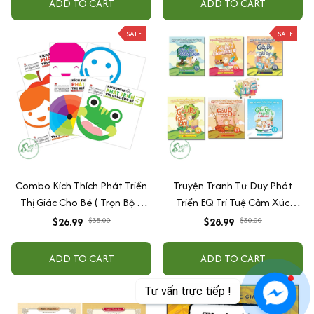
ADD TO CART
ADD TO CART
SALE
SALE
Combo Kích Thích Phát Triển
Truyện Tranh Tư Duy Phát
Thị Giác Cho Bé ( Trọn Bộ 6
Triển EQ Trí Tuệ Cảm Xúc
Cuốn )
Dành Cho Bé Từ 3 - 9 Tuổi -
$26.99
$35.00
$28.99
$30.00
Học Kỹ Năng Cùng Gấu Bư (Bộ
6 Cuốn).
ADD TO CART
ADD TO CART
Tư vấn trực tiếp !