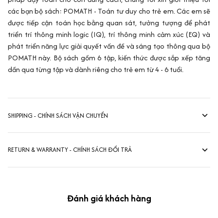
các bạn bộ sách: POMATH - Toán tư duy cho trẻ em. Các em sẽ
được tiếp cận toán học bằng quan sát, tưởng tượng để phát
triển trí thông minh logic (IQ), trí thông minh cảm xúc (EQ) và
phát triển năng lực giải quyết vấn đề và sáng tạo thông qua bộ
POMATH này. Bộ sách gồm 6 tập, kiến thức được sắp xếp tăng
dần qua từng tập và dành riêng cho trẻ em từ 4 - 6 tuổi.
SHIPPING - CHÍNH SÁCH VẬN CHUYỂN
RETURN & WARRANTY - CHÍNH SÁCH ĐỔI TRẢ
Đánh giá khách hàng