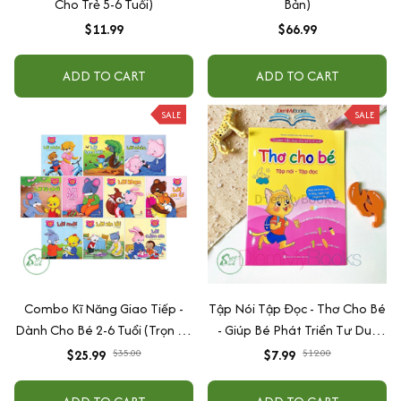
Cho Trẻ 5-6 Tuổi)
Bản)
$11.99
$66.99
ADD TO CART
ADD TO CART
SALE
SALE
Combo Kĩ Năng Giao Tiếp -
Tập Nói Tập Đọc - Thơ Cho Bé
Dành Cho Bé 2-6 Tuổi (Trọn Bộ
- Giúp Bé Phát Triển Tư Duy
10 cuốn)
Ngôn Ngữ Và Giao Tiếp Cho
$25.99
$35.00
$7.99
$12.00
Bé Mầm Non Từ 0 đến 6 Tuổi