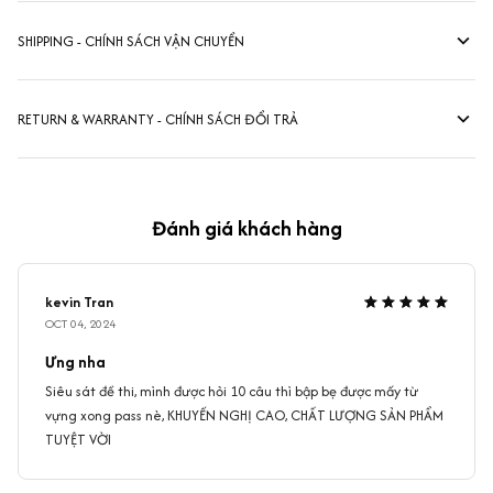
SHIPPING - CHÍNH SÁCH VẬN CHUYỂN
RETURN & WARRANTY - CHÍNH SÁCH ĐỔI TRẢ
Đánh giá khách hàng
kevin Tran
OCT 04, 2024
Ưng nha
Siêu sát đề thi, mình được hỏi 10 câu thì bập bẹ được mấy từ
vựng xong pass nè, KHUYẾN NGHỊ CAO, CHẤT LƯỢNG SẢN PHẨM
TUYỆT VỜI