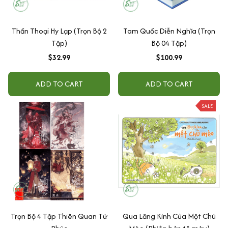
Thần Thoại Hy Lạp (Trọn Bộ 2
Tam Quốc Diễn Nghĩa (Trọn
Tập)
Bộ 04 Tập)
$32.99
$100.99
ADD TO CART
ADD TO CART
SALE
Trọn Bộ 4 Tập Thiên Quan Tứ
Qua Lăng Kính Của Một Chú