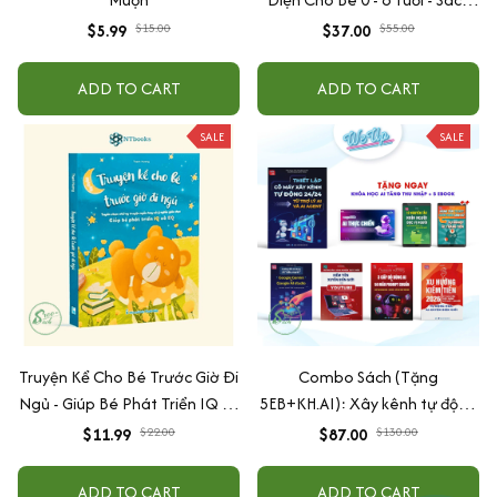
Song Ngữ Việt - Anh
$5.99
$15.00
$37.00
$55.00
ADD TO CART
ADD TO CART
SALE
SALE
Truyện Kể Cho Bé Trước Giờ Đi
Combo Sách (Tặng
Ngủ - Giúp Bé Phát Triển IQ Và
5EB+KH.AI): Xây kênh tự động
EQ
AI Agent + AI siêu mạnh + 3
$11.99
$22.00
$87.00
$130.00
cấp độ AI + Kiếm tiền Youtube
+ Xu hướng
ADD TO CART
ADD TO CART