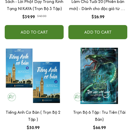
Sách - Lời Phật Dạy Trong Kinh
Làm Chủ Tuổi 20 (Phiên bản
Tạng NIKAYA (Trọn Bộ 3 Tập)
mới) - Dành cho độc giả từ 16-
30
$39.99
$40.00
$26.99
ADD TO CART
ADD TO CART
Tiếng Anh Cơ Bản ( Trọn Bộ 2
Trọn Bộ 6 Tập: Tru Tiên (Tái
Tập )
Bản)
$50.99
$66.99