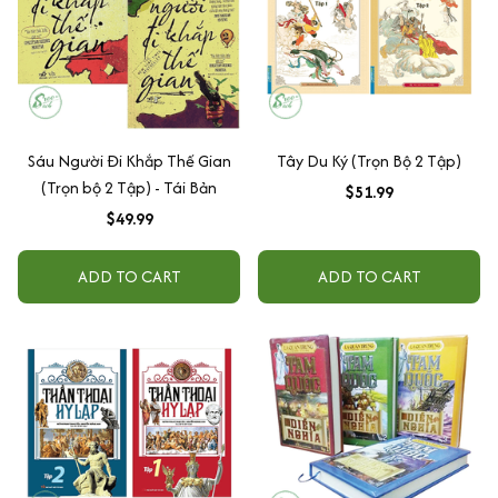
Sáu Người Đi Khắp Thế Gian
Tây Du Ký (Trọn Bộ 2 Tập)
(Trọn bộ 2 Tập) - Tái Bản
$51.99
$49.99
ADD TO CART
ADD TO CART