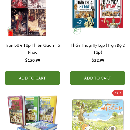
Trọn Bộ 4 Tập Thiên Quan Tứ
Thần Thoại Hy Lạp (Trọn Bộ 2
Phúc
Tập)
$130.99
$32.99
ADD TO CART
ADD TO CART
SALE