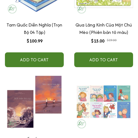
Tam Quốc Diễn Nghĩa (Trọn
Qua Lăng Kính Của Một Chú
Bộ 04 Tập)
Mèo (Phiên bản tô màu)
$100.99
$15.00
$19.00
ADD TO CART
ADD TO CART