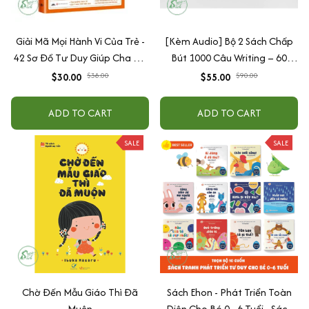
Giải Mã Mọi Hành Vi Của Trẻ -
[Kèm Audio] Bộ 2 Sách Chấp
42 Sơ Đồ Tư Duy Giúp Cha Mẹ
Bút 1000 Câu Writing – 60
Thấu Hiểu Tâm Lý Và Hành Vi
Ngày Gieo Trồng Tư Duy
$30.00
$38.00
$55.00
$90.00
Của Con
Writing- Cải Thiện Kỹ Năng Viết
ADD TO CART
ADD TO CART
SALE
SALE
Chờ Đến Mẫu Giáo Thì Đã
Sách Ehon - Phát Triển Toàn
Muộn
Diện Cho Bé 0 - 6 Tuổi - Sách