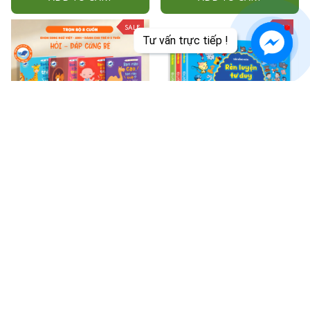
SALE
SALE
Sách - Combo 8 Cuốn Hỏi -
Combo 3 Cuốn Sách Rèn
Đáp Cùng Bé, Ehon Song Ngữ
Luyện Tư Duy Não Trái, Không
Việt - Anh - Dành Cho Bé Từ 0
Não Phải - Đánh Thức Tiềm
$34.00
$56.00
$29.00
$50.00
-3 Tuổi
Năng Trí Tuệ Cho Bé (3-6 Tuổi)
ADD TO CART
ADD TO CART
SALE