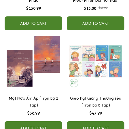
Phúc
Mèo (Phiên bản tô màu)
$130.99
$15.00
$19.00
ADD TO CART
ADD TO CART
Một Nửa Ấm Áp (Trọn Bộ 2
Gieo Hạt Giống Thương Yêu
Tập)
(Trọn Bộ 8 Tập)
$38.99
$47.99
ADD TO CART
ADD TO CART