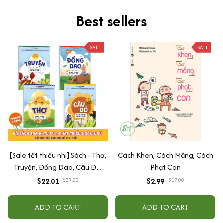
Best sellers
SALE
SALE
[Sale tết thiếu nhi] Sách - Thơ,
Cách Khen, Cách Mắng, Cách
Truyện, Đồng Dao, Câu Đố,
Phạt Con
Tập Nói Tập Đọc Cho Bé 0-6
$22.01
$39.00
$2.99
$17.00
Tuổi - Combo 4 Quyển
ADD TO CART
ADD TO CART