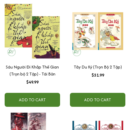
Sáu Người Đi Khắp Thế Gian
Tây Du Ký (Trọn Bộ 2 Tập)
(Trọn bộ 2 Tập) - Tái Bản
$51.99
$49.99
ADD TO CART
ADD TO CART