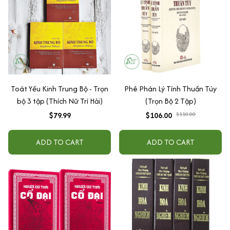
Toát Yếu Kinh Trung Bộ - Trọn
Phê Phán Lý Tính Thuần Túy
bộ 3 tập (Thích Nữ Trí Hải)
(Trọn Bộ 2 Tập)
$79.99
$106.00
$110.00
ADD TO CART
ADD TO CART