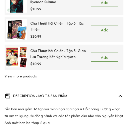
Ryomen Sukuna
Add
$10.99
Chú Thuật Hồi Chiến - Tập 6: Hắc
Thiểm
Add
$10.99
Chú Thuật Hồi Chiến - Tập 5: Giao
Lưu Trường Kết Nghĩa Kyoto
Add
$10.99
View more products
DESCRIPTION - MÔ TẢ SẢN PHẨM
"Ấn bản mới gồm 18 tập với minh họa của họa sĩ Đỗ Hoàng Tường – bạn
tri âm tri kỷ, người đồng hành với các tác phẩm của nhà văn Nguyễn Nhật
Ánh suốt hơn ba thập kỉ qua.