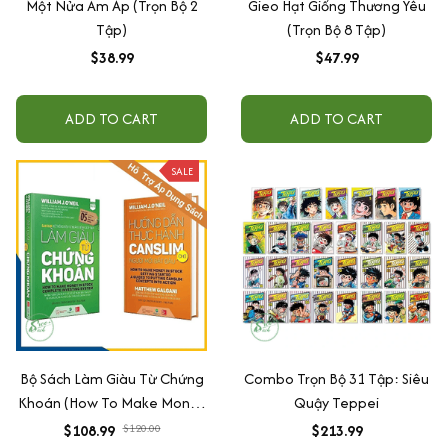
Một Nửa Ấm Áp (Trọn Bộ 2
Gieo Hạt Giống Thương Yêu
Tập)
(Trọn Bộ 8 Tập)
$38.99
$47.99
ADD TO CART
ADD TO CART
SALE
Bộ Sách Làm Giàu Từ Chứng
Combo Trọn Bộ 31 Tập: Siêu
Khoán (How To Make Money
Quậy Teppei
In Stock) Phiên Bản Mới +
$108.99
$120.00
$213.99