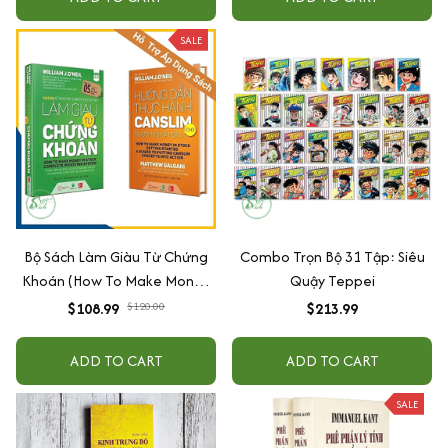
SALE
Bộ Sách Làm Giàu Từ Chứng
Combo Trọn Bộ 31 Tập: Siêu
Khoán (How To Make Money
Quậy Teppei
In Stock) Phiên Bản Mới +
$108.99
$120.00
$213.99
Hướng Dẫn Thực Hành
Canslim Cho Người Mới Bắt
ADD TO CART
ADD TO CART
Đầu (Bộ 2 Cuốn)
SALE