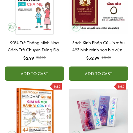
90% Trẻ Thông Minh Nhờ
Sách Kinh Pháp Cú - in màu
Cách Trò Chuyện Đúng Đắn
423 hình minh họa bìa cứng
Của Cha Mẹ
cao cấp + tặng kèm vòng tay
$2.99
$15.00
$32.99
$48.00
ADD TO CART
ADD TO CART
SALE
SALE