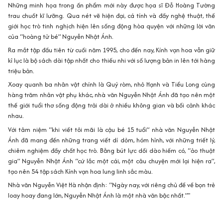
Những minh họa trong ấn phẩm mới này được họa sĩ Đỗ Hoàng Tường
trau chuốt kĩ lưỡng. Qua nét vẽ hiện đại, cá tính và đầy nghệ thuật, thế
giới học trò tinh nghịch hiện lên sống động hòa quyện với những lời văn
của “hoàng tử bé” Nguyễn Nhật Ánh.
Ra mắt tập đầu tiên từ cuối năm 1995, cho đến nay, Kính vạn hoa vẫn giữ
kỉ lục là bộ sách dài tập nhất cho thiếu nhi với số lượng bản in lên tới hàng
triệu bản.
Xoay quanh ba nhân vật chính là Quý ròm, nhỏ Hạnh và Tiểu Long cùng
hàng trăm nhân vật phụ khác, nhà văn Nguyễn Nhật Ánh đã tạo nên một
thế giới tuổi thơ sống động trải dài ở nhiều không gian và bối cảnh khác
nhau.
Với tâm niệm “khi viết tôi mãi là cậu bé 15 tuổi” nhà văn Nguyễn Nhật
Ánh đã mang đến những trang viết dí dỏm, hóm hỉnh, với những triết lý,
chiêm nghiệm đầy chất học trò. Bằng bút lực dồi dào hiếm có, “ảo thuật
gia” Nguyễn Nhật Ánh “cứ lắc một cái, một câu chuyện mới lại hiện ra”,
tạo nên 54 tập sách Kính vạn hoa lung linh sắc màu.
Nhà văn Nguyễn Việt Hà nhận định: “Ngày nay, với riêng chủ đề về bọn trẻ
loay hoay đang lớn, Nguyễn Nhật Ánh là một nhà văn bậc nhất.”"