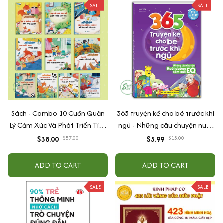
SALE
SALE
Sách - Combo 10 Cuốn Quản
365 truyện kể cho bé trước khi
Lý Cảm Xúc Và Phát Triển Tính
ngủ - Những câu chuyện nuôi
Cách Cho Bé Từ 2 - 6 Tuổi
dưỡng cảm xúc EQ (2-12 tuổi)
$38.00
$57.00
$5.99
$15.00
ADD TO CART
ADD TO CART
SALE
SALE