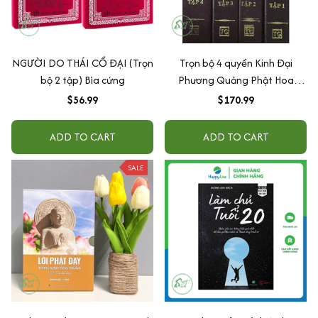
NGƯỜI DO THÁI CỔ ĐẠI (Trọn
Trọn bộ 4 quyển Kinh Đại
bộ 2 tập) Bìa cứng
Phương Quảng Phật Hoa
Nghiêm
$56.99
$170.99
ADD TO CART
ADD TO CART
SALE