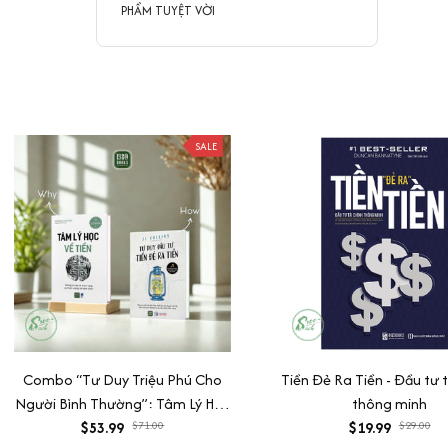
PHẨM TUYỆT VỜI
SALE
Combo “Tư Duy Triệu Phú Cho
Tiền Đẻ Ra Tiền - Đầu tư t
Người Bình Thường”: Tâm Lý Học
thông minh
Về Tiền + Tư Duy Đầu Tư - Tiền
$53.99
$71.00
$19.99
$29.00