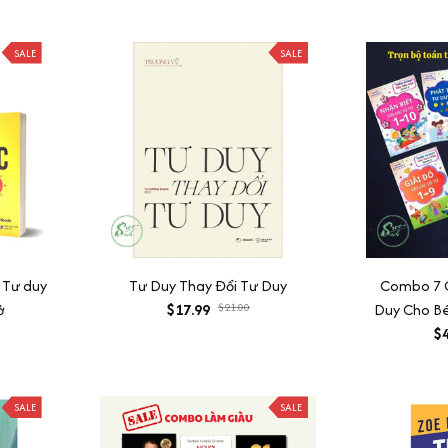
ĐẺ RA TI
SALE
SALE
: Tư duy
Tư Duy Thay Đổi Tư Duy
Combo 7 
ở
$17.99
$21.00
Duy Cho Bé 
bé Thành T
$4
Tr
SALE
SALE