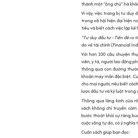
thành một “ông chủ” hà khắc
Vì vậy, việc trang bị tư duy 
trong xã hội hiện đại hiện n
tiêu và biết cách việc lập kế
“Tư duy đầu tư - Tiền đẻ ra t
do về tài chính (Financial In
Với hơn 100 câu chuyện thự
viên, y tá, người lao động ph
thông qua con đường thườn
khoản may mắn đặc biệt. Cuố
cho mọi người, nếu biết cách
lược đầu tư và kỷ luật trong 
Thông qua lăng kính của nh
sách không chỉ truyền cảm
bước thoát khỏi sự ràng buộ
cuộc sống tự do, có ý nghĩa 
Cuốn sách giúp bạn đọc: