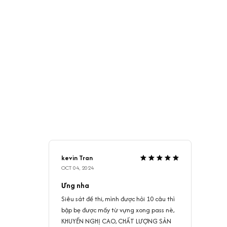
kevin Tran
OCT 04, 2024
Ưng nha
Siêu sát đề thi, mình được hỏi 10 câu thì
bập bẹ được mấy từ vựng xong pass nè,
KHUYẾN NGHỊ CAO, CHẤT LƯỢNG SẢN