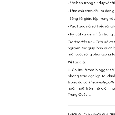
- Sắc bén trong tư duy về tài
- Làm chủ cách đầu tư đơn g
- Sống tối giản, tập trung và
- Vượt qua nỗi sợ, hiểu rằng 
- Kỷ luật và kiên nhẫn trong 
Tư duy đầu tư – Tiền đẻ ra t
nguyên tắc giúp bạn quản lý
một cuộc sống phong phú tự
Về tác giả:
JL Collins là một blogger tà
phong trào độc lập tài chín
trong đó có
The simple path 
ngôn ngữ trên thế giới nh
Trung Quốc…
SHIPPING - CHÍNH SÁCH VẬN CH