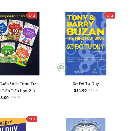
ỀN + CHẠM TAY HÓA
1+2)
VÀNG
SALE
SALE
Cuốn Sách Toán Tư
Sơ Đồ Tư Duy
Tiền Tiểu Học, Giúp
$31.99
$32.00
hạo Tính Toán, Phát
3.00
$65.00
iển Tư Duy
SALE