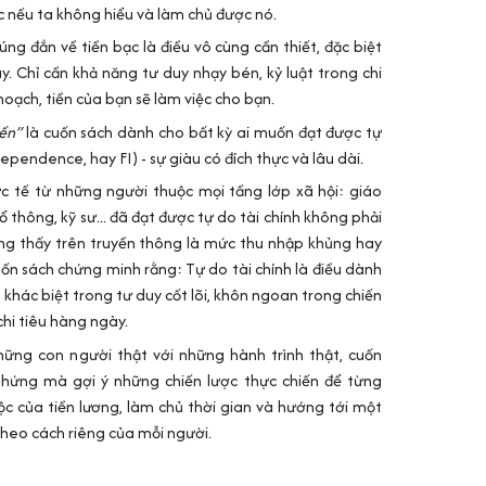
 nếu ta không hiểu và làm chủ được nó.
đúng đắn về tiền bạc là điều vô cùng cần thiết, đặc biệt
ay. Chỉ cần khả năng tư duy nhạy bén, kỷ luật trong chi
 hoạch, tiền của bạn sẽ làm việc cho bạn.
iền”
là cuốn sách dành cho bất kỳ ai muốn đạt được tự
dependence, hay FI) - sự giàu có đích thực và lâu dài.
c tế từ những người thuộc mọi tầng lớp xã hội: giáo
ổ thông, kỹ sư... đã đạt được tự do tài chính không phải
g thấy trên truyền thông là mức thu nhập khủng hay
n sách chứng minh rằng: Tự do tài chính là điều dành
 khác biệt trong tư duy cốt lõi, khôn ngoan trong chiến
chi tiêu hàng ngày.
ững con người thật với những hành trình thật, cuốn
 hứng mà gợi ý những chiến lược thực chiến để từng
c của tiền lương, làm chủ thời gian và hướng tới một
theo cách riêng của mỗi người.