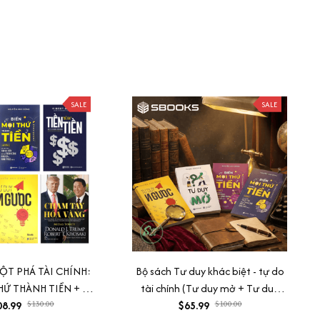
SALE
SALE
ỘT PHÁ TÀI CHÍNH:
Bộ sách Tư duy khác biệt - tự do
HỨ THÀNH TIỀN + TƯ
tài chính (Tư duy mở + Tư duy
 TƯ DUY MỞ + TIỀN
08.99
$130.00
ngược + Biến mọi thứ thành tiền
$65.99
$100.00