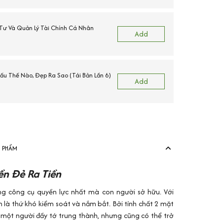
ư Và Quản Lý Tài Chính Cá Nhân
Add
Xấu Thế Nào, Đẹp Ra Sao (Tái Bản Lần 6)
Add
N PHẨM
ền Đẻ Ra Tiền
ng công cụ quyền lực nhất mà con người sở hữu. Với
n là thứ khó kiểm soát và nắm bắt. Bởi tính chất 2 mặt
à một người đầy tớ trung thành, nhưng cũng có thể trở