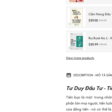
Cẩm Nang Đầu T
$29.00
$33.00
Rio Book No.1 - 
$20.99
$25.00
View more products
DESCRIPTION - MÔ TẢ SẢ
Tư Duy Đầu Tư - Ti
Tiền bạc là một trong nhữ
phần lớn mọi người, tiền luô
của đồng tiền - nó có thể l