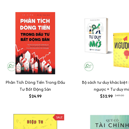
Đẻ Ra Tiền
Phân Tích Dòng Tiền Trong Đầu
Bộ sách tư duy khác biệt
Tư Bất Động Sản
ngược + Tư duy m
$24.99
$32.99
$49.00
SALE