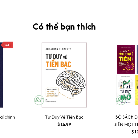
Có thể bạn thích
SALE
ài chính
Tư Duy Về Tiền Bạc
BỘ SÁCH Đ
$16.99
BIẾN MỌI T
DUY NGƯỢC+
$1