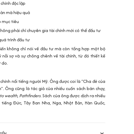
 chính độc lập
iản mà hiệu quả
o mục tiêu
không phải chỉ chuyên gia tài chính mới có thể đầu tư
quá trình đầu tư
iền
không chỉ nói về đầu tư mà còn tổng hợp một bộ
 nỗi sợ và sự chông chênh về tài chính, từ đó thiết kế
 do.
i chính nổi tiếng người Mỹ. Ông được coi là “Cha đẻ của
h”. Ông cũng là tác giả của nhiều cuốn sách bán chạy,
to wealth
,
Pathfinders
. Sách của ông được dịch ra nhiều
ư tiếng Đức, Tây Ban Nha, Nga, Nhật Bản, Hàn Quốc,
UYỂN