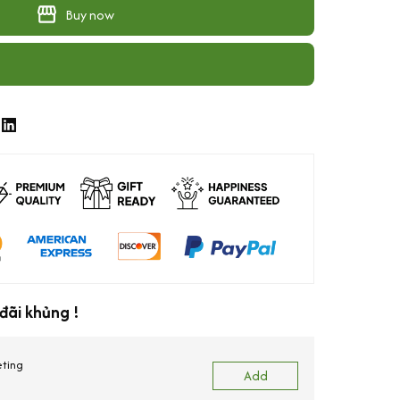
Buy now
đãi khủng !
eting
Add