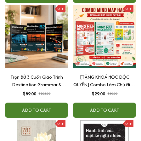
SALE
SALE
Trọn Bộ 3 Cuốn Giáo Trình
[TẶNG KHOÁ HỌC ĐỘC
Destination Grammar &
QUYỀN] Combo Làm Chủ Giao
Vocabulary B1, B2 và C1&C2 (
Tiếp: Sách Mindmap Giao Tiếp
$89.00
$29.00
$105.00
$50.00
Lẻ Tùy Chọn )
+ Hack Phát Âm Tiếng Anh
Cho Người Mới Bắt Đầu
ADD TO CART
ADD TO CART
SALE
SALE