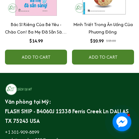
Bác Sĩ Riêng Của Bé Yêu -
Minh Triết Trong Ăn Uống Của
Chào Con! Ba Mẹ Đã Sẵn Sàng
Phương Đông
(Tái Bản)
$14.99
$20.99
$25.00
ADD TO CART
ADD TO CART
Văn phòng tại Mỹ:
FLASH SHIP - B4060J 12338 Ferris Creek Ln DALLAS 
TX 75243 USA
+1 301-909-8899