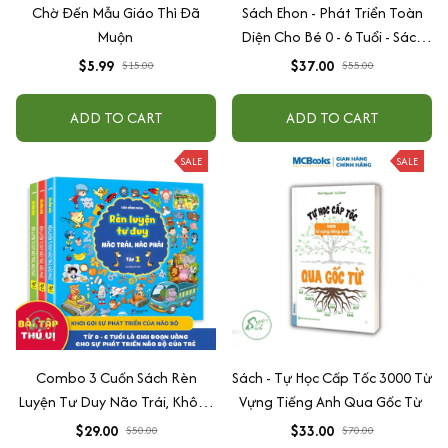
Chờ Đến Mẫu Giáo Thì Đã
Sách Ehon - Phát Triển Toàn
Muộn
Diện Cho Bé 0 - 6 Tuổi - Sách
Song Ngữ Việt - Anh
$5.99
$37.00
$15.00
$55.00
ADD TO CART
ADD TO CART
SALE
SALE
Combo 3 Cuốn Sách Rèn
Sách - Tự Học Cấp Tốc 3000 Từ
Luyện Tư Duy Não Trái, Không
Vựng Tiếng Anh Qua Gốc Từ
Não Phải - Đánh Thức Tiềm
$29.00
$33.00
$50.00
$70.00