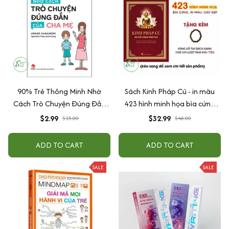
90% Trẻ Thông Minh Nhờ
Sách Kinh Pháp Cú - in màu
Cách Trò Chuyện Đúng Đắn
423 hình minh họa bìa cứng
Của Cha Mẹ
cao cấp + tặng kèm vòng tay
$2.99
$32.99
$15.00
$48.00
ADD TO CART
ADD TO CART
SALE
SALE