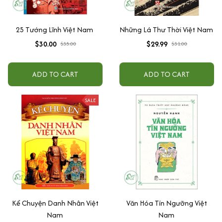
25 Tướng Lĩnh Việt Nam
Những Lá Thư Thời Việt Nam
$30.00
$29.99
$35.00
$31.00
ADD TO CART
ADD TO CART
SALE
Kể Chuyện Danh Nhân Việt
Văn Hóa Tín Ngưỡng Việt
Nam
Nam