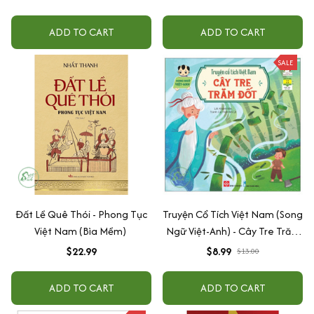
ADD TO CART
ADD TO CART
SALE
Đất Lề Quê Thói - Phong Tục
Truyện Cổ Tích Việt Nam (Song
Việt Nam (Bìa Mềm)
Ngữ Việt-Anh) - Cây Tre Trăm
Đốt
$22.99
$8.99
$13.00
ADD TO CART
ADD TO CART