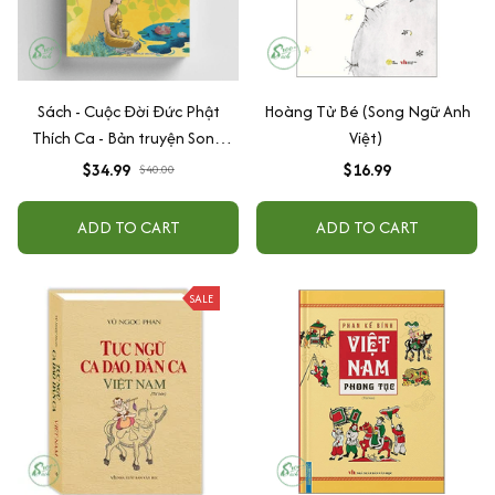
Sách - Cuộc Đời Đức Phật
Hoàng Tử Bé (Song Ngữ Anh
Thích Ca - Bản truyện Song
Việt)
ngữ Anh - Việt (Vĩnh Nghiêm
$34.99
$16.99
$40.00
Books)
ADD TO CART
ADD TO CART
SALE