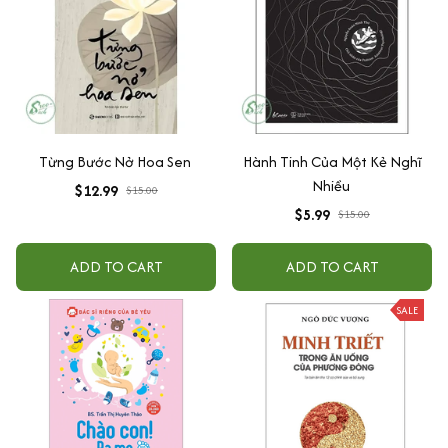
Từng Bước Nở Hoa Sen
Hành Tinh Của Một Kẻ Nghĩ
Nhiều
$12.99
$15.00
$5.99
$15.00
ADD TO CART
ADD TO CART
SALE