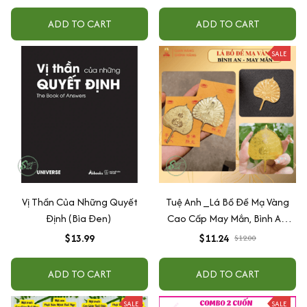
Năng Trí Tuệ Cho Bé (3-6 Tuổi)
ADD TO CART
ADD TO CART
SALE
Vị Thần Của Những Quyết
Tuệ Anh _Lá Bồ Đề Mạ Vàng
Định (Bìa Đen)
Cao Cấp May Mắn, Bình An,
Chiêu Tài Lộc
$13.99
$11.24
$12.00
ADD TO CART
ADD TO CART
SALE
SALE