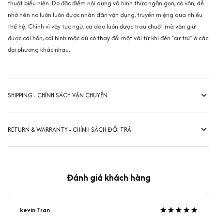
thuật biểu hiện. Do đặc điểm nội dung và hình thức ngắn gọn, có vần, dễ
nhớ nên nó luôn luôn được nhân dân vận dụng, truyền miệng qua nhiều
thế hệ. Chính vì vậy tục ngữ, ca dao luôn được trau chuốt mà vẫn giữ
được cái hồn, cái hình mặc dù có thay đổi một vài từ khi đến "cư trú" ở các
đại phương khác nhau.
SHIPPING - CHÍNH SÁCH VẬN CHUYỂN
RETURN & WARRANTY - CHÍNH SÁCH ĐỔI TRẢ
Đánh giá khách hàng
kevin Tran