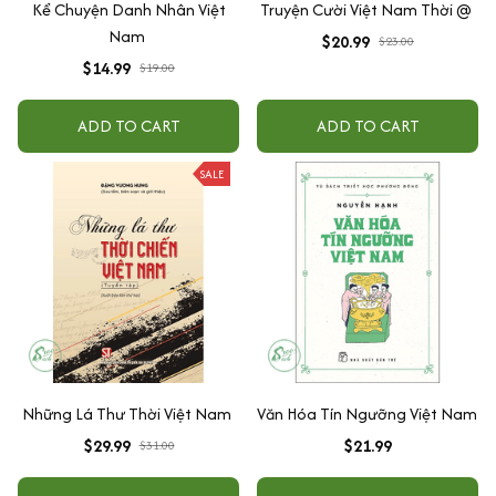
Kể Chuyện Danh Nhân Việt
Truyện Cười Việt Nam Thời @
Nam
$20.99
$23.00
$14.99
$19.00
ADD TO CART
ADD TO CART
SALE
Những Lá Thư Thời Việt Nam
Văn Hóa Tín Ngưỡng Việt Nam
$29.99
$21.99
$31.00