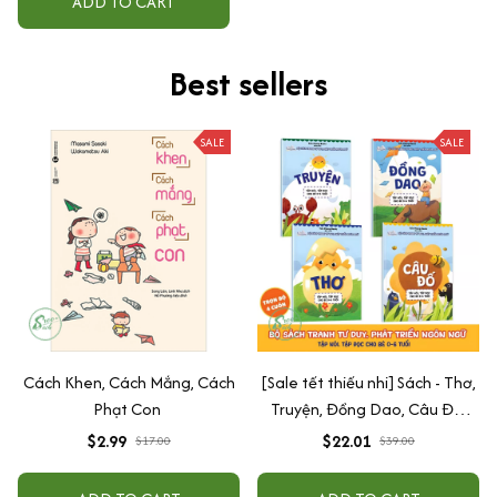
ADD TO CART
Best sellers
SALE
SALE
Cách Khen, Cách Mắng, Cách
[Sale tết thiếu nhi] Sách - Thơ,
Phạt Con
Truyện, Đồng Dao, Câu Đố,
Tập Nói Tập Đọc Cho Bé 0-6
$2.99
$22.01
$17.00
$39.00
Tuổi - Combo 4 Quyển