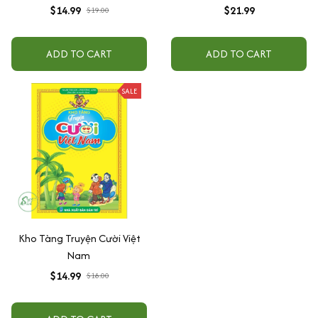
$14.99
$21.99
$19.00
ADD TO CART
ADD TO CART
SALE
Kho Tàng Truyện Cười Việt
Nam
$14.99
$18.00