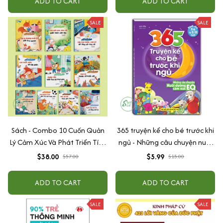
ADD TO CART
ADD TO CART
SALE
SALE
Sách - Combo 10 Cuốn Quản
365 truyện kể cho bé trước khi
Lý Cảm Xúc Và Phát Triển Tính
ngủ - Những câu chuyện nuôi
Cách Cho Bé Từ 2 - 6 Tuổi
dưỡng cảm xúc EQ (2-12 tuổi)
$38.00
$5.99
$57.00
$15.00
ADD TO CART
ADD TO CART
SALE
SALE