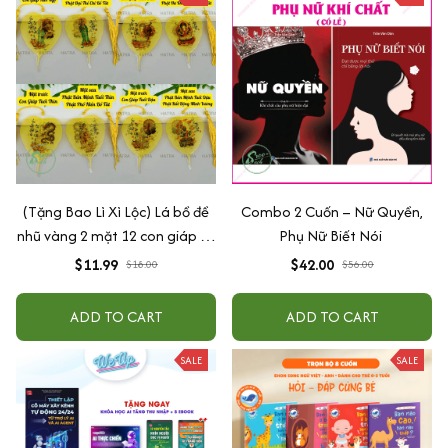
(Tặng Bao Lì Xì Lộc) Lá bồ đề
Combo 2 Cuốn – Nữ Quyền,
nhũ vàng 2 mặt 12 con giáp và
Phụ Nữ Biết Nói
phật bản mệnh, để ốp lưng
$11.99
$42.00
$18.00
$56.00
điện thoại, treo xe ô tô đã khai
quang
ADD TO CART
ADD TO CART
SALE
SALE