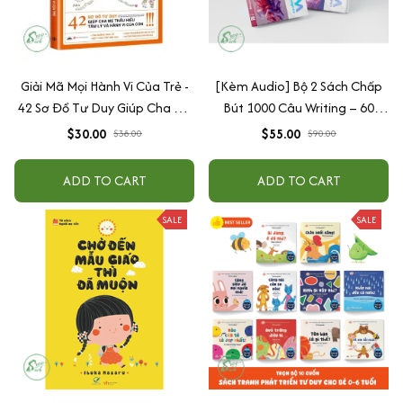
Giải Mã Mọi Hành Vi Của Trẻ -
[Kèm Audio] Bộ 2 Sách Chấp
42 Sơ Đồ Tư Duy Giúp Cha Mẹ
Bút 1000 Câu Writing – 60
Thấu Hiểu Tâm Lý Và Hành Vi
Ngày Gieo Trồng Tư Duy
$30.00
$55.00
$38.00
$90.00
Của Con
Writing- Cải Thiện Kỹ Năng Viết
ADD TO CART
ADD TO CART
SALE
SALE