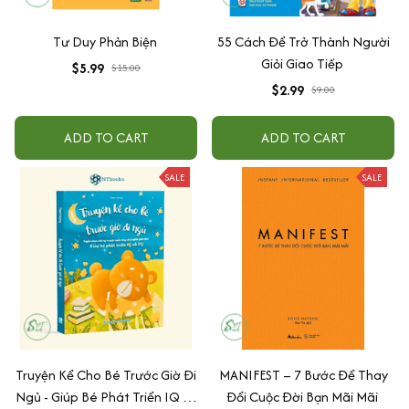
Tư Duy Phản Biện
55 Cách Để Trở Thành Người
Giỏi Giao Tiếp
$5.99
$15.00
$2.99
$9.00
ADD TO CART
ADD TO CART
SALE
SALE
Truyện Kể Cho Bé Trước Giờ Đi
MANIFEST – 7 Bước Để Thay
Ngủ - Giúp Bé Phát Triển IQ Và
Đổi Cuộc Đời Bạn Mãi Mãi