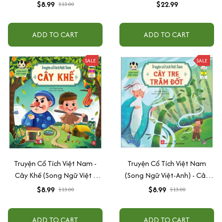
Sanh
$8.99
$22.99
$13.00
ADD TO CART
ADD TO CART
SALE
SALE
Truyện Cổ Tích Việt Nam -
Truyện Cổ Tích Việt Nam
Cây Khế (Song Ngữ Việt -
(Song Ngữ Việt-Anh) - Cây
Anh)
Tre Trăm Đốt
$8.99
$8.99
$13.00
$13.00
ADD TO CART
ADD TO CART