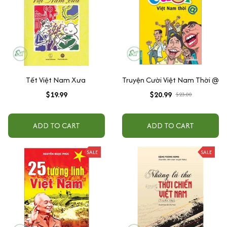
Tết Việt Nam Xưa
Truyện Cười Việt Nam Thời @
$19.99
$20.99
$23.00
ADD TO CART
ADD TO CART
SALE
SALE