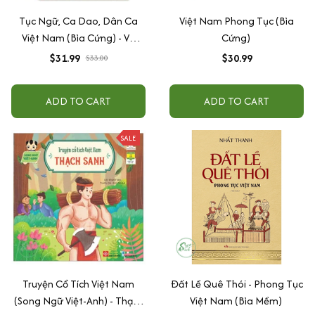
Tục Ngữ, Ca Dao, Dân Ca
Việt Nam Phong Tục (Bìa
Việt Nam (Bìa Cứng) - Vũ
Cứng)
Ngọc Phan
$31.99
$30.99
$33.00
ADD TO CART
ADD TO CART
SALE
Truyện Cổ Tích Việt Nam
Đất Lề Quê Thói - Phong Tục
(Song Ngữ Việt-Anh) - Thạch
Việt Nam (Bìa Mềm)