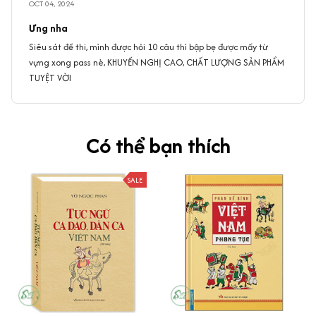
OCT 04, 2024
Ưng nha
Siêu sát đề thi, mình được hỏi 10 câu thì bập bẹ được mấy từ
vựng xong pass nè, KHUYẾN NGHỊ CAO, CHẤT LƯỢNG SẢN PHẨM
TUYỆT VỜI
Có thể bạn thích
SALE