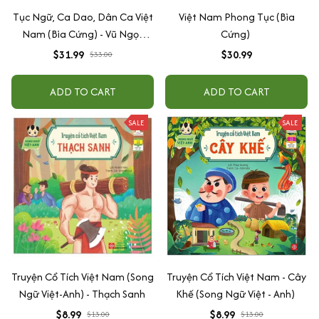
Tục Ngữ, Ca Dao, Dân Ca Việt
Việt Nam Phong Tục (Bìa
Nam (Bìa Cứng) - Vũ Ngọc
Cứng)
Phan
$31.99
$30.99
$33.00
ADD TO CART
ADD TO CART
SALE
SALE
Truyện Cổ Tích Việt Nam (Song
Truyện Cổ Tích Việt Nam - Cây
Ngữ Việt-Anh) - Thạch Sanh
Khế (Song Ngữ Việt - Anh)
$8.99
$8.99
$13.00
$13.00