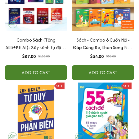
Combo Sách (Tặng
Sách - Combo 8 Cuốn Hỏi -
5EB+KH.AI): Xây kênh tự động
Đáp Cùng Bé, Ehon Song Ngữ
AI Agent + AI siêu mạnh + 3
Việt - Anh - Dành Cho Bé Từ 0
$87.00
$34.00
$130.00
$56.00
cấp độ AI + Kiếm tiền Youtube
-3 Tuổi
+ Xu hướng
ADD TO CART
ADD TO CART
SALE
SALE