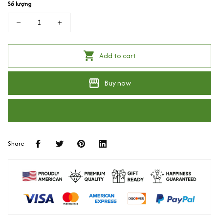
Số lượng
Add to cart
Buy now
Share