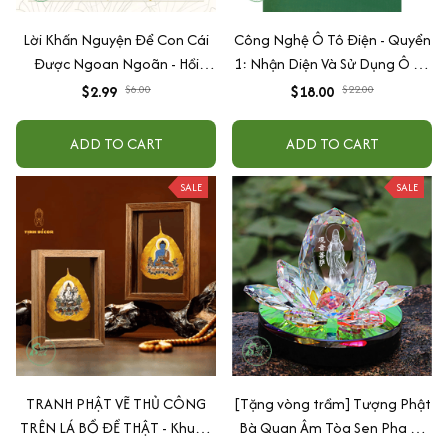
Lời Khấn Nguyện Để Con Cái
Công Nghệ Ô Tô Điện - Quyển
Được Ngoan Ngoãn - Hồi
1: Nhận Diện Và Sử Dụng Ô Tô
Hướng Công Đức Cho Cha Mẹ
Điện An Toàn
$2.99
$6.00
$18.00
$22.00
ADD TO CART
ADD TO CART
SALE
SALE
TRANH PHẬT VẼ THỦ CÔNG
[Tặng vòng trầm] Tượng Phật
TRÊN LÁ BỒ ĐỀ THẬT - Khung
Bà Quan Âm Tòa Sen Pha Lê