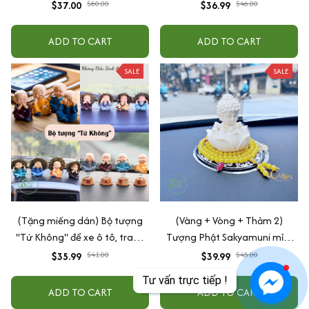
tranh Phật - Decor phòng thờ,
Trang Trí Taplo Ô Tô, Bàn Làm
$37.00
$80.00
$36.99
$46.00
phòng làm việc
Việc
ADD TO CART
ADD TO CART
SALE
SALE
(Tặng miếng dán) Bộ tượng
(Vàng + Vòng + Thảm 2)
"Tứ Không" để xe ô tô, trang
Tượng Phật Sakyamuni mỉm
trí nhà cửa bằng gốm sứ cao
cười cầu bình an may mắn để
$35.99
$41.00
$39.99
$45.00
cấp
taplo ô tô
Tư vấn trực tiếp !
ADD TO CART
ADD TO CART