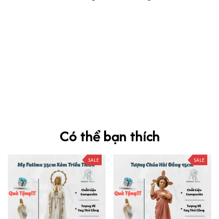
kevin Tran
OCT 04, 2024
Ưng nha
Siêu sát đề thi, mình được hỏi 10 câu thì bập bẹ được mấy từ
vựng xong pass nè, KHUYẾN NGHỊ CAO, CHẤT LƯỢNG SẢN PHẨM
TUYỆT VỜI
Có thể bạn thích
SALE
SALE