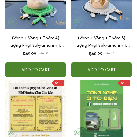
(Vàng + Vòng + Thảm 4)
(Vàng + Vòng + Thảm 3)
Tượng Phật Sakyamuni mỉm
Tượng Phật Sakyamuni mỉm
cười cầu bình an may mắn để
cười cầu bình an may mắn để
$42.99
$48.00
$40.99
$46.00
taplo ô tô
taplo ô tô
ADD TO CART
ADD TO CART
SALE
SALE