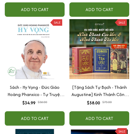
ADD TO CART
ADD TO CART
SALE
SALE
Sách - Hy Vọng - Đức Giáo
[Tặng Sách Tự Bạch - Thánh
Hoàng Phanxico - Tự Truyện
Augustine] Kinh Thánh Công
Đầu Tiên Của Một Vị Giáo
Giáo Bản Đặc Biệt: Bộ Tân Ước
$34.99
$38.00
$58.00
$73.00
Hoàng Trong Lịch Sử
- Cựu Ước Bìa Cứng (Dịch bởi
Linh mục Nguyễn Thế Thuấn)
ADD TO CART
ADD TO CART
SALE