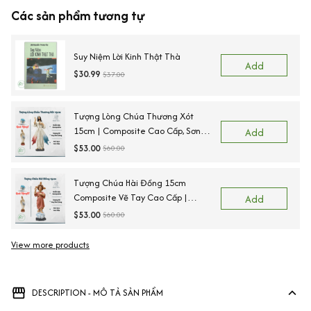
Các sản phẩm tương tự
Suy Niệm Lời Kinh Thật Thà
Add
$30.99
$37.00
Tượng Lòng Chúa Thương Xót
15cm | Composite Cao Cấp, Sơn
Add
Bền Màu, Vẽ Tay Thủ Công Tỉ Mỉ
$53.00
$60.00
Tượng Chúa Hài Đồng 15cm
Composite Vẽ Tay Cao Cấp |
Add
Tượng Công Giáo Để Ô Tô, Để
$53.00
$60.00
Bàn Thờ Ý Nghĩa
View more products
DESCRIPTION - MÔ TẢ SẢN PHẨM