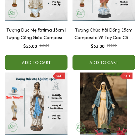
Tượng Đức Mẹ Fatima 15cm |
Tượng Chúa Hài Đồng 15cm
Tượng Công Giáo Composite
Composite Vẽ Tay Cao Cấp |
Cao Cấp Vẽ Tay Thủ Công -
Tượng Công Giáo Để Ô Tô, Để
$53.00
$60.00
$53.00
$60.00
Tượng Để Ôtô
Bàn Thờ Ý Nghĩa
ADD TO CART
ADD TO CART
SALE
SALE