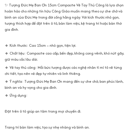
✨ Tượng Đức Mẹ Ban Ơn 15cm Composite Vẽ Tay Thủ Công là lựa chọn
hoàn hảo cho những tín hữu Công Giáo muốn mang theo sự che chở và
bình an của Đức Mẹ trong đời sống hằng ngày. Với kích thước nhỏ gọn,
tượng thích hợp để đặt trên ô tô, bàn làm việc, kệ trang trí hoặc bàn thờ
gia đình.
🔹 Kích thước: Cao 15cm – nhỏ gọn, tiện lợi.
🔹 Chất liệu: Composite cao cấp, bền đẹp, không cong vênh, khó nứt gãy,
giữ màu sắc lâu dài.
🔹 Vẽ tay thủ công: Mỗi bức tượng được các nghệ nhân tỉ mỉ tô vẽ từng
chi tiết, tạo nên vẻ đẹp tự nhiên và linh thiêng.
🔹 Ý nghĩa: Tượng Đức Mẹ Ban Ơn mang đến sự che chở, ban phúc lành,
bình an và hy vọng cho gia đình.
🔹 Ứng dụng:
Đặt trên ô tô giúp an tâm trong mọi chuyến đi.
Trang trí bàn làm việc, tạo sự nhẹ nhàng và bình an.