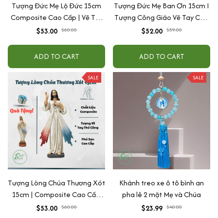
Tượng Đức Mẹ Lộ Đức 15cm
Tượng Đức Mẹ Ban Ơn 15cm I
Composite Cao Cấp | Vẽ Tay
Tượng Công Giáo Vẽ Tay Cao
Tỉ Mỉ – Sơn Bền Màu, Tượng
Cấp
$53.00
$60.00
$52.00
$59.00
Để Ôtô
ADD TO CART
ADD TO CART
SALE
SALE
Tượng Lòng Chúa Thương Xót
Khánh treo xe ô tô bình an
15cm | Composite Cao Cấp,
pha lê 2 mặt Mẹ và Chúa
Sơn Bền Màu, Vẽ Tay Thủ Công
$53.00
$60.00
$23.99
$40.00
Tỉ Mỉ