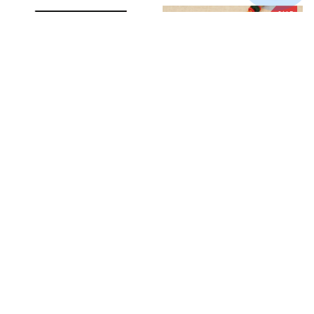
SALE
Nghĩ Lớn Để Thành Công
Khánh treo xe ô tô
Kalachakra Thời luân kim
$23.99
cang, Phật giáo Mật Tông -
$25.99
$32.00
Khánh xe ô tô Phật Giáo
ADD TO CART
ADD TO CART
SALE
SALE