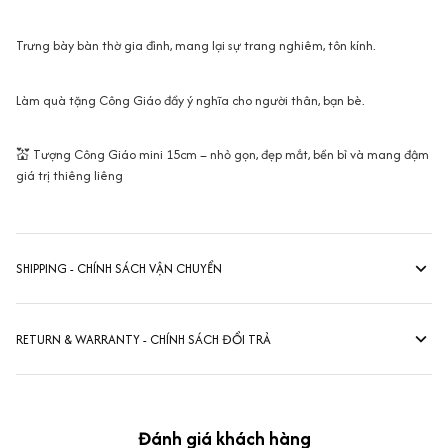
Trưng bày bàn thờ gia đình, mang lại sự trang nghiêm, tôn kính.
Làm quà tặng Công Giáo đầy ý nghĩa cho người thân, bạn bè.
💒 Tượng Công Giáo mini 15cm – nhỏ gọn, đẹp mắt, bền bỉ và mang đậm
giá trị thiêng liêng
SHIPPING - CHÍNH SÁCH VẬN CHUYỂN
RETURN & WARRANTY - CHÍNH SÁCH ĐỔI TRẢ
Đánh giá khách hàng