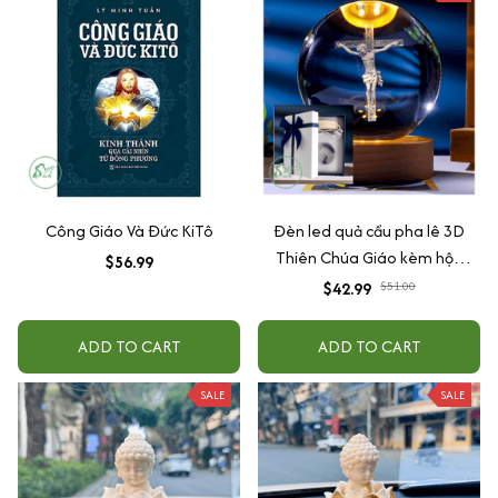
Công Giáo Và Đức KiTô
Đèn led quả cầu pha lê 3D
Thiên Chúa Giáo kèm hộp
$56.99
đựng quà tặng
$42.99
$51.00
ADD TO CART
ADD TO CART
SALE
SALE