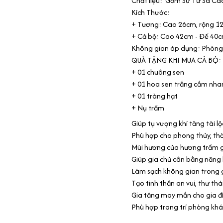
Chất liệu: Gốm Sứ Tử Sa Ca
Kích Thước:
+ Tương: Cao 26cm, rộng 1
+ Cả bộ: Cao 42cm - Đế 40c
Không gian áp dụng: Phòng kh
QUÀ TẶNG KHI MUA CẢ BỘ:
+ 01 chuông sen
+ 01 hoa sen trắng cắm nh
+ 01 tràng hạt
+ Nụ trầm
Giúp tụ vượng khí tăng tài lộ
Phù hợp cho phong thủy, thờ
Mùi hương của hương trầm gi
Giúp gia chủ cân bằng năng
Làm sạch không gian trong g
Tạo tinh thần an vui, thư th
Gia tăng may mắn cho gia đì
Phù hợp trang trí phòng khá