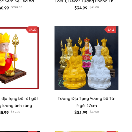
Lộc Kèm Kệ Led Hào
Loại 1, Decor Tượng Phong Thủy
o Cấp, Decor Tiểu
40.99
$249.00
An Nhiên Tiểu Cảnh Mang Lại Tài
$34.99
$41.00
Phòng Làm Viêc
Lộc
SALE
SALE
địa tạng bồ tát gật
Tượng Địa Tạng Vương Bồ Tát
g lượng ánh sáng
Ngồi 17cm
8.99
$32.00
$35.99
$37.00