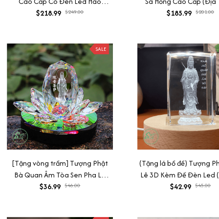
Cao Cấp Có Đèn Led Hào
Sa Hồng Cao Cấp (Địa 
Quang,Tượng Phong Thủy An
$218.99
$249.00
Quan Âm, A Di Đà, Đại T
$185.99
$201.00
Nhiên Mang Tài Lộc May Mắn
SALE
[Tặng vòng trầm] Tượng Phật
(Tặng lá bồ đề) Tượng P
Bà Quan Âm Tòa Sen Pha Lê
Lê 3D Kèm Đế Đèn Led 
Trang Trí Taplo Ô Tô, Bàn Làm
$36.99
$46.00
Địa Tạng, Tượng A Di Đà
$42.99
$45.00
Việc
Thích Ca, Tượng Quan
Tượng Dược Sư)