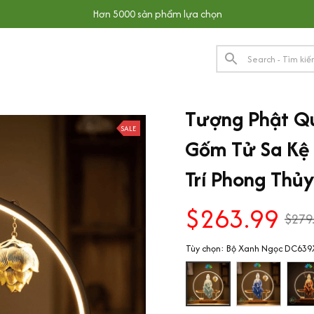
Hơn 5000 sản phẩm lựa chọn
Tượng Phật Qu
SALE
Gốm Tử Sa Kệ 
Trí Phong Thủ
$263.99
$279
Tùy chọn: Bộ Xanh Ngọc DC639