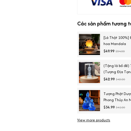
Các sản phẩm tương t
[Lá Thật 100%]
hoa Mandala
$49.99
$54.00
(Tặng lá bồ đề)
(Tượng Địa Tạng
Tượng Quan Âm
$42.99
$45.00
Tượng Phật Dược
Phong Thủy An N
$34.99
$41.00
View more products