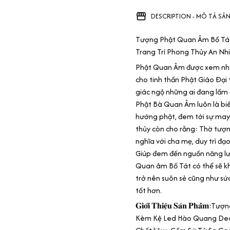
DESCRIPTION - MÔ TẢ SẢ
Tượng Phật Quan Âm Bồ Tát
Trang Trí Phong Thủy An Nh
Phật Quan Âm được xem như 
cho tinh thần Phật Giáo Đại 
giác ngộ những ai đang lầm đ
Phật Bà Quan Âm luôn là biểu
hướng phật, đem tới sự may
thủy còn cho rằng: Thờ tượn
nghĩa với cha mẹ, duy trì đạ
Giúp đem đến nguồn năng lượ
Quan âm Bồ Tát có thể sẽ kh
trở nên suôn sẻ cũng như sức
tốt hơn.
𝐆𝐢𝐨̛́𝐢 𝐓𝐡𝐢𝐞̣̂𝐮 𝐒𝐚̉𝐧 
Kèm Kệ Led Hào Quang Deco