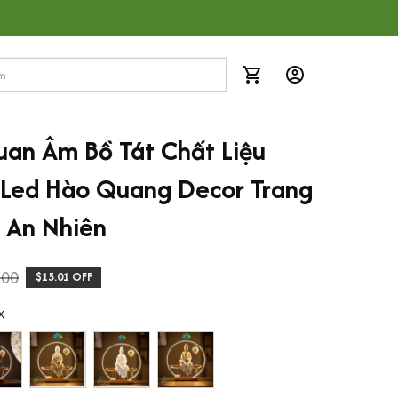
an Âm Bồ Tát Chất Liệu 
Led Hào Quang Decor Trang 
y An Nhiên
.00
$15.01 OFF
X