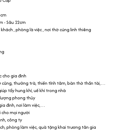
o Cấp
2cm
m - Sâu 12cm
ách , phòng là việc , nơi thờ cúng linh thiêng
ang
c cho gia đình
 cũng, thưởng trà, thiền tĩnh tâm, bàn thờ thần tài,…
úp tẩy hung khí, uế khí trong nhà
 lượng phong thủy
ia đình, nơi làm việc,…
ái cho mọi người
nh, công ty
ch, phòng làm việc, quà tặng khai trương tân gia