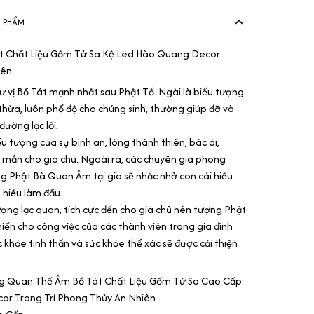
N PHẨM
 Chất Liệu Gốm Tử Sa Kệ Led Hào Quang Decor
iên
vị Bồ Tát mạnh nhất sau Phật Tổ. Ngài là biểu tượng
thừa, luôn phổ độ cho chúng sinh, thường giúp đỡ và
ường lạc lối.
 tượng của sự bình an, lòng thánh thiên, bác ái,
 mắn cho gia chủ. Ngoài ra, các chuyên gia phong
g Phật Bà Quan Âm tại gia sẽ nhắc nhở con cái hiếu
o hiếu làm đầu.
ng lạc quan, tích cực đến cho gia chủ nên tượng Phật
iến cho công việc của các thành viên trong gia đình
 khỏe tinh thần và sức khỏe thể xác sẽ được cải thiện
𝐡𝐚̂̉𝐦:Tượng Quan Thế Âm Bồ Tát Chất Liệu Gốm Tử Sa Cao Cấp
r Trang Trí Phong Thủy An Nhiên