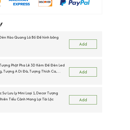
ự
 Đèn Hào Quang Lá Bồ Đề hình bông
Add
 Tượng Phật Pha Lê 3D Kèm Đế Đèn Led
, Tượng A Di Đà, Tượng Thích Ca,
Add
, Tượng Dược Sư)
 Sư Lưu Ly Mini Loại 1, Decor Tượng
hiên Tiểu Cảnh Mang Lại Tài Lộc
Add