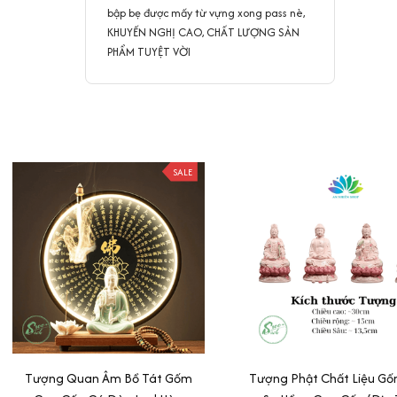
bập bẹ được mấy từ vựng xong pass nè,
KHUYẾN NGHỊ CAO, CHẤT LƯỢNG SẢN
PHẨM TUYỆT VỜI
SALE
Tượng Quan Âm Bồ Tát Gốm
Tượng Phật Chất Liệu Gố