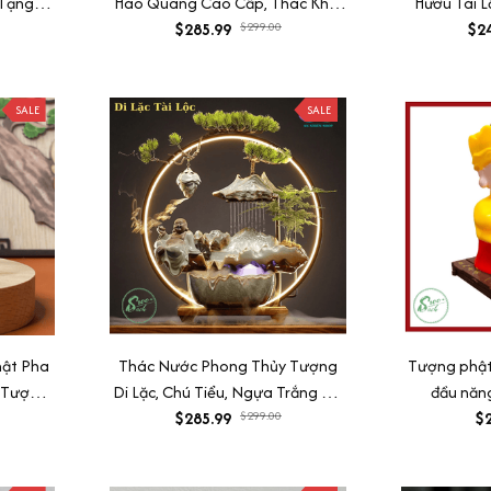
Tạng,
Hào Quang Cao Cấp, Thác Khói
Hươu Tài 
hế Chí)
Trầm Hương Cây Xanh Tiểu Cảnh
$285.99
$299.00
Quang Ca
$2
Trang Trí Nhà
Cảnh,
SALE
SALE
hật Pha
Thác Nước Phong Thủy Tượng
Tượng phật 
(Tượng
Di Lặc, Chú Tiểu, Ngựa Trắng Có
đầu năn
, Tượng
Đèn Led Hào Quang Đem Lại
$285.99
$299.00
$2
 Âm,
May Mắn Tài Lộc