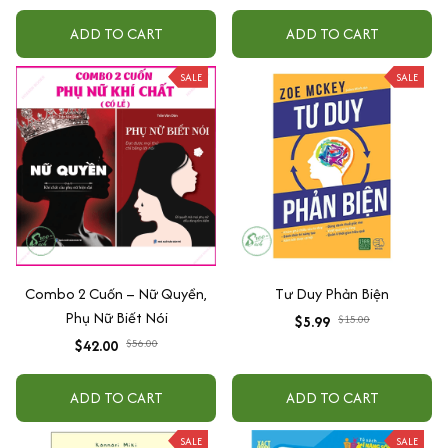
điện thoại, treo xe ô tô đã khai
quang
ADD TO CART
ADD TO CART
SALE
SALE
Combo 2 Cuốn – Nữ Quyền,
Tư Duy Phản Biện
Phụ Nữ Biết Nói
$5.99
$15.00
$42.00
$56.00
ADD TO CART
ADD TO CART
SALE
SALE