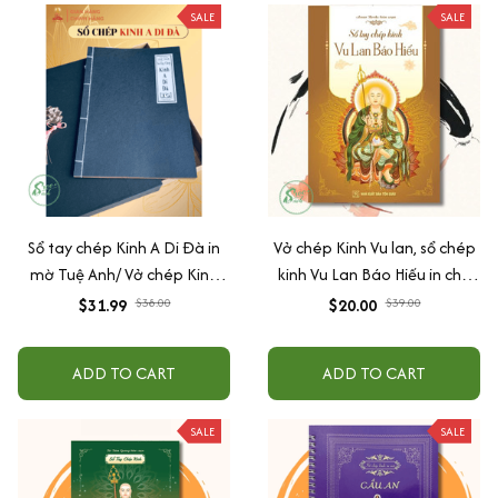
SALE
SALE
Sổ tay chép Kinh A Di Đà in
Vở chép Kinh Vu lan, sổ chép
mờ Tuệ Anh/ Vở chép Kinh
kinh Vu Lan Báo Hiếu in chữ
giấy cổ (Tặng kèm Hộp đựng
mờ loại giấy cao cấp dày dặn
$31.99
$38.00
$20.00
$39.00
Kinh)
- Anan Books
ADD TO CART
ADD TO CART
SALE
SALE