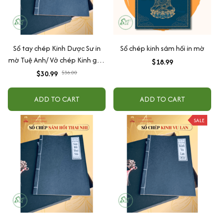
Sổ tay chép Kinh Dược Sư in
Sổ chép kinh sám hối in mờ
mờ Tuệ Anh/ Vở chép Kinh giấy
$18.99
cổ (Tặng kèm Hộp đựng)
$30.99
$36.00
ADD TO CART
ADD TO CART
SALE