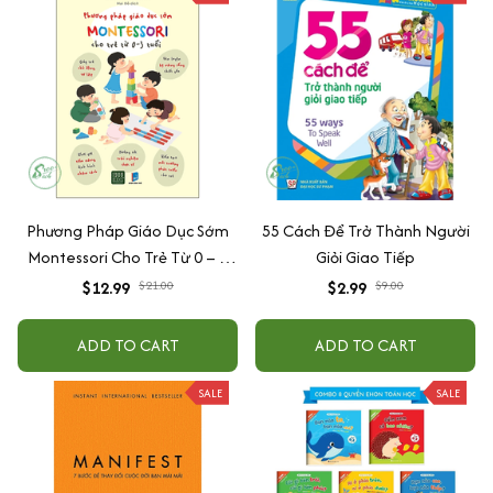
Phương Pháp Giáo Dục Sớm
55 Cách Để Trở Thành Người
Montessori Cho Trẻ Từ 0 – 3
Giỏi Giao Tiếp
Tuổi
$12.99
$21.00
$2.99
$9.00
ADD TO CART
ADD TO CART
SALE
SALE