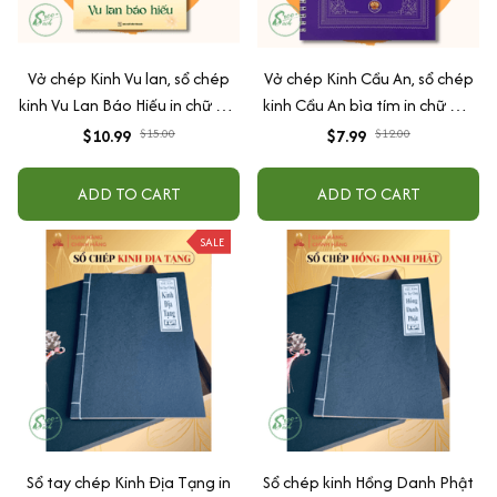
Vở chép Kinh Vu lan, sổ chép
Vở chép Kinh Cầu An, sổ chép
kinh Vu Lan Báo Hiếu in chữ mờ
kinh Cầu An bìa tím in chữ mờ
loại giấy cao cấp dày dặn
loại cao cấp dày dặn
$10.99
$15.00
$7.99
$12.00
ADD TO CART
ADD TO CART
SALE
Sổ tay chép Kinh Địa Tạng in
Sổ chép kinh Hồng Danh Phật