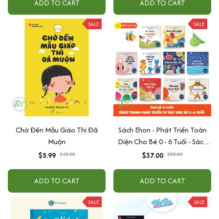
ADD TO CART
ADD TO CART
SALE
SALE
Chờ Đến Mẫu Giáo Thì Đã
Sách Ehon - Phát Triển Toàn
Muộn
Diện Cho Bé 0 - 6 Tuổi - Sách
Song Ngữ Việt - Anh
$5.99
$15.00
$37.00
$55.00
ADD TO CART
ADD TO CART
SALE
SALE