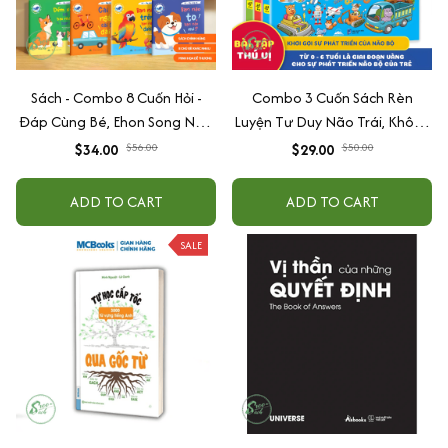
Sách - Combo 8 Cuốn Hỏi -
Combo 3 Cuốn Sách Rèn
Đáp Cùng Bé, Ehon Song Ngữ
Luyện Tư Duy Não Trái, Không
Việt - Anh - Dành Cho Bé Từ 0
Não Phải - Đánh Thức Tiềm
$34.00
$56.00
$29.00
$50.00
-3 Tuổi
Năng Trí Tuệ Cho Bé (3-6 Tuổi)
ADD TO CART
ADD TO CART
SALE