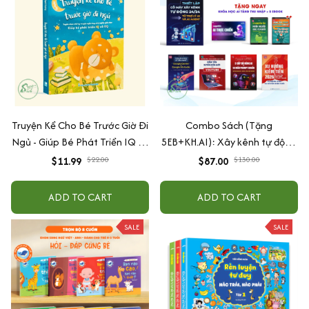
Truyện Kể Cho Bé Trước Giờ Đi
Combo Sách (Tặng
Ngủ - Giúp Bé Phát Triển IQ Và
5EB+KH.AI): Xây kênh tự động
EQ
AI Agent + AI siêu mạnh + 3
$11.99
$22.00
$87.00
$130.00
cấp độ AI + Kiếm tiền Youtube
+ Xu hướng
ADD TO CART
ADD TO CART
SALE
SALE