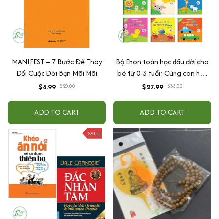
MANIFEST – 7 Bước Để Thay
Bộ Ehon toán học đầu đời cho
Đổi Cuộc Đời Bạn Mãi Mãi
bé từ 0-3 tuổi: Cùng con học
toán (song ngữ Việt Anh)
$8.99
$20.00
$27.99
$35.00
ADD TO CART
ADD TO CART
SALE