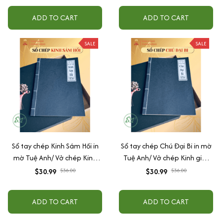
ADD TO CART
ADD TO CART
SALE
SALE
Sổ tay chép Kinh Sám Hối in
Sổ tay chép Chú Đại Bi in mờ
mờ Tuệ Anh/ Vở chép Kinh
Tuệ Anh/ Vở chép Kinh giấy
giấy cổ (Tặng kèm Hộp đựng)
cổ (Tặng kèm Hộp đựng Kinh)
$30.99
$36.00
$30.99
$36.00
ADD TO CART
ADD TO CART