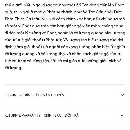
thế gian". Nếu Ngài được coi như một Bồ Tát đang tiến lên Phật
quả, thì Ngài là một vị Phật sẽ thành, như Bồ Tát Cần Khổ (Đức
Phật Thích Ca Mâu Ni). Nói cách chính xác hơn, nếu chúng ta mô
tả một vị Phật dựa trên căn bản giác ngộ viên mãn, chúng ta sẽ
đi đến một lý tưởng về Phật, nghĩa là Vô lượng quang biểu tượng
của trí tuệ giải thoát (Phật trí); Vô lượng thọ biểu tượng của đại
định (tâm giải thoát), ở ngoài các vọng tưởng phân biệt. Ý nghĩa
Vô lượng quang và Vô lượng thọ, và nhân cách giác ngộ của trí
tuệ và từ bi vô cùng tận, tất cả chỉ giản dị là những giải thích về
Vô lượng.
SHIPPING - CHÍNH SÁCH VẬN CHUYỂN
RETURN & WARRANTY - CHÍNH SÁCH ĐỔI TRẢ