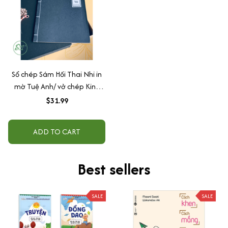
Sổ chép Sám Hối Thai Nhi in
mờ Tuệ Anh/ vở chép Kinh
giấy cổ (Tặng kèm Hộp đựng)
$31.99
ADD TO CART
Best sellers
SALE
SALE