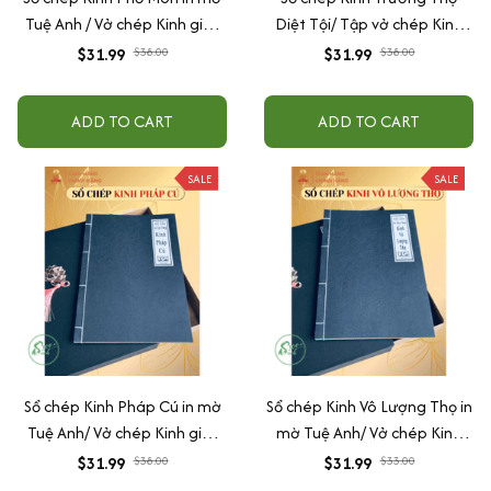
Tuệ Anh / Vở chép Kinh giấy
Diệt Tội/ Tập vở chép Kinh
cổ (Tặng kèm Hộp đựng)
giấy cổ in mờ Tuệ Anh (Tặng
$31.99
$38.00
$31.99
$38.00
Hộp đựng)
ADD TO CART
ADD TO CART
SALE
SALE
Sổ chép Kinh Pháp Cú in mờ
Sổ chép Kinh Vô Lượng Thọ in
Tuệ Anh/ Vở chép Kinh giấy
mờ Tuệ Anh/ Vở chép Kinh
cổ (Tặng kèm Hộp đựng)
giấy cổ (Tặng kèm Hộp đựng
$31.99
$38.00
$31.99
$33.00
Kinh)