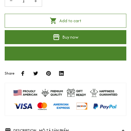
Add to cart
Buy now
Share
DESCRIPTION - MÔ TẢ SẢN PHẨM