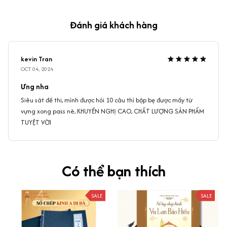
Đánh giá khách hàng
kevin Tran
OCT 04, 2024
Ưng nha
Siêu sát đề thi, mình được hỏi 10 câu thì bập bẹ được mấy từ
vựng xong pass nè, KHUYẾN NGHỊ CAO, CHẤT LƯỢNG SẢN PHẨM
TUYỆT VỜI
Có thể bạn thích
SALE
SALE