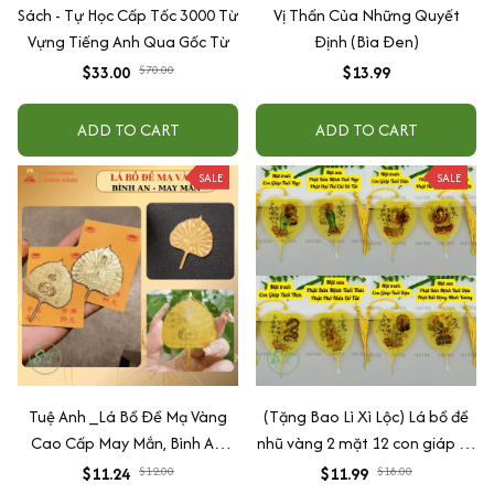
Sách - Tự Học Cấp Tốc 3000 Từ
Vị Thần Của Những Quyết
Vựng Tiếng Anh Qua Gốc Từ
Định (Bìa Đen)
$33.00
$70.00
$13.99
ADD TO CART
ADD TO CART
SALE
SALE
Tuệ Anh _Lá Bồ Đề Mạ Vàng
(Tặng Bao Lì Xì Lộc) Lá bồ đề
Cao Cấp May Mắn, Bình An,
nhũ vàng 2 mặt 12 con giáp và
Chiêu Tài Lộc
phật bản mệnh, để ốp lưng
$11.24
$12.00
$11.99
$18.00