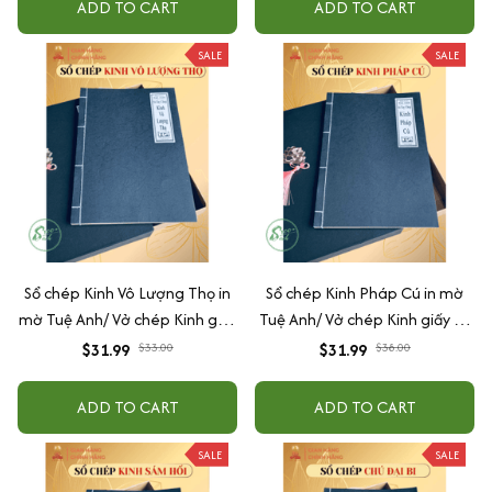
ADD TO CART
ADD TO CART
SALE
SALE
Sổ chép Kinh Vô Lượng Thọ in
Sổ chép Kinh Pháp Cú in mờ
mờ Tuệ Anh/ Vở chép Kinh giấy
Tuệ Anh/ Vở chép Kinh giấy cổ
cổ (Tặng kèm Hộp đựng Kinh)
(Tặng kèm Hộp đựng)
$31.99
$33.00
$31.99
$38.00
ADD TO CART
ADD TO CART
SALE
SALE