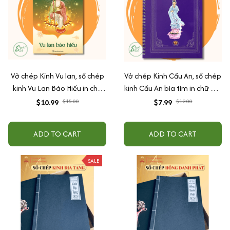
Vở chép Kinh Vu lan, sổ chép
Vở chép Kinh Cầu An, sổ chép
kinh Vu Lan Báo Hiếu in chữ
kinh Cầu An bìa tím in chữ mờ
mờ loại giấy cao cấp dày dặn
loại cao cấp dày dặn
$10.99
$15.00
$7.99
$12.00
ADD TO CART
ADD TO CART
SALE