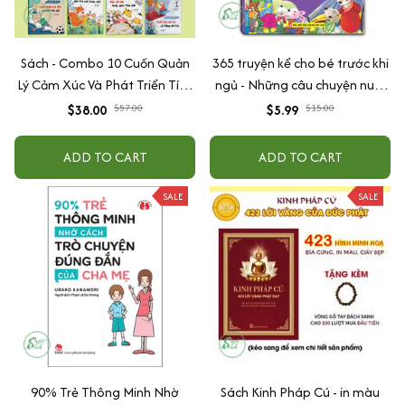
Sách - Combo 10 Cuốn Quản
365 truyện kể cho bé trước khi
Lý Cảm Xúc Và Phát Triển Tính
ngủ - Những câu chuyện nuôi
Cách Cho Bé Từ 2 - 6 Tuổi
dưỡng cảm xúc EQ (2-12 tuổi)
$38.00
$57.00
$5.99
$15.00
ADD TO CART
ADD TO CART
SALE
SALE
90% Trẻ Thông Minh Nhờ
Sách Kinh Pháp Cú - in màu