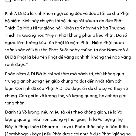
Kinh A Di Đà là kinh khen ngợi công đức và được tất cả chư Phật
hộ niệm. Kinh này chuyển tải nội dung rất sâu xa do đức Phật
Thích Ca Mâu Ni tự giảng nói. Nhận ra ý này nên Hòa Thượng
Thích Trí Quảng nói: “Niệm Phật không phải là kêu Phật. Đa số
người lầm tưởng kêu tên Phật là niệm Phật. Niệm Phật hoàn
toàn khác với kêu tên Phật. Suốt ngày chúng ta đọc Nam-mô A
Di Đà Phật là kêu tên Phật để vãng sanh thì không thể nào vãng
sanh được.”
Pháp niệm A Di Đà là chỉ nơi tâm mà hành trì, chứ không qua
trung gian phương tiện giúp chúng ta đạt đến nhất tâm bất
loạn. Cõi tịnh độ của Phật A Di Đà được ẩn dụ cho sự vô thủy vô
chung. Còn gọi là vô lượng thọ, vô lượng quang, hay pháp giới
tạng thân.
Danh từ Vô lượng, nếu miêu tả xét theo không gian, sẽ là Vô
lượng quang; nếu trên cương vị thời gian, thì là Vô lượng thọ.
Đấy là Pháp thân (Dharma - kàya). Pháp thân này là Báo thân
(Sambhoga - kàya) nếu Phật được coi như là đức Phật "giáng hạ