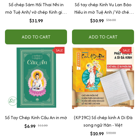
Sổ chép Sám Hối Thai Nhi in
Sổ tay chép Kinh Vu Lan Báo
mờ Tuệ Anh/ vở chép Kinh giấy
Hiếu in mờ Tuệ Anh / Vở chép
cổ (Tặng kèm Hộp đựng)
Kinh giấy cổ (Tặng kèm Hộp
$31.99
$30.99
$36.00
đựng)
ADD TO CART
ADD TO CART
SALE
SALE
Sổ Tay Chép Kinh Cầu An in mờ
(KP19C) Sổ chép kinh A Di Đà
song ngữ Hán - Việt
$6.99
$11.00
$20.99
$22.00