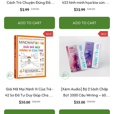
Cách Trò Chuyện Đúng Đắn
423 hình minh họa bìa cứng
Của Cha Mẹ
cao cấp + tặng kèm vòng tay
$2.99
$15.00
$32.99
$48.00
ADD TO CART
ADD TO CART
SALE
SALE
Giải Mã Mọi Hành Vi Của Trẻ -
[Kèm Audio] Bộ 2 Sách Chấp
42 Sơ Đồ Tư Duy Giúp Cha Mẹ
Bút 1000 Câu Writing – 60
Thấu Hiểu Tâm Lý Và Hành Vi
Ngày Gieo Trồng Tư Duy
$30.00
$38.00
$55.00
$90.00
Của Con
Writing- Cải Thiện Kỹ Năng Viết