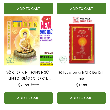
ADD TO CART
ADD TO CART
SALE
VỞ CHÉP KINH SONG NGỮ -
Sổ tay chép kinh Chú Đại Bi in
KINH DI GIÁO ( CHÉP CHỮ
mờ
HÁN + CHÉP CHỮ VIỆT ) -
$20.99
$22.00
$18.99
KP26D
ADD TO CART
ADD TO CART