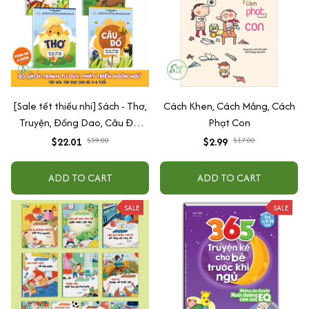
[Sale tết thiếu nhi] Sách - Thơ,
Cách Khen, Cách Mắng, Cách
Truyện, Đồng Dao, Câu Đố,
Phạt Con
Tập Nói Tập Đọc Cho Bé 0-6
$22.01
$39.00
$2.99
$17.00
Tuổi - Combo 4 Quyển
ADD TO CART
ADD TO CART
SALE
SALE