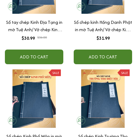
Sổ tay chép Kinh Địa Tạng in
Sổ chép kinh Hồng Danh Phật
mờ Tuệ Anh/ Vở chép Kinh
in mờ Tuệ Anh/ Vở chép Kinh
giấy cổ (Tặng kèm Hộp đựng
giấy cổ (Tặng kèm Hộp đựng
$30.99
$36.00
$31.99
Kinh)
Kinh)
ADD TO CART
ADD TO CART
SALE
SALE
Sổ chép Kinh Phổ Môn in mờ
Sổ chép Kinh Trường Thọ