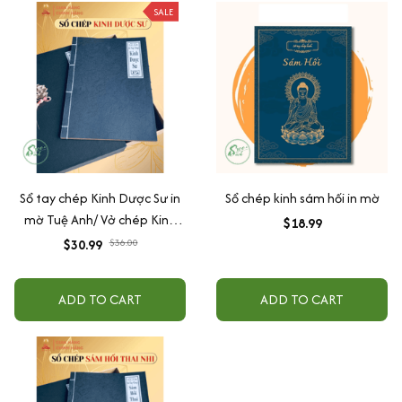
SALE
Sổ tay chép Kinh Dược Sư in
Sổ chép kinh sám hối in mờ
mờ Tuệ Anh/ Vở chép Kinh
$18.99
giấy cổ (Tặng kèm Hộp đựng)
$30.99
$36.00
ADD TO CART
ADD TO CART