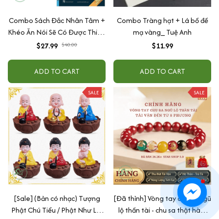
Combo Sách Đắc Nhân Tâm +
Combo Tràng hạt + Lá bồ đề
Khéo Ăn Nói Sẽ Có Được Thiên
mạ vàng_ Tuệ Anh
Hạ
$27.99
$40.00
$11.99
ADD TO CART
ADD TO CART
SALE
SALE
[Sale] (Bản có nhạc) Tượng
[Đã thỉnh] Vòng tay chu sa ngũ
Phật Chú Tiểu / Phật Như Lai
lộ thần tài - chu sa thật hàm