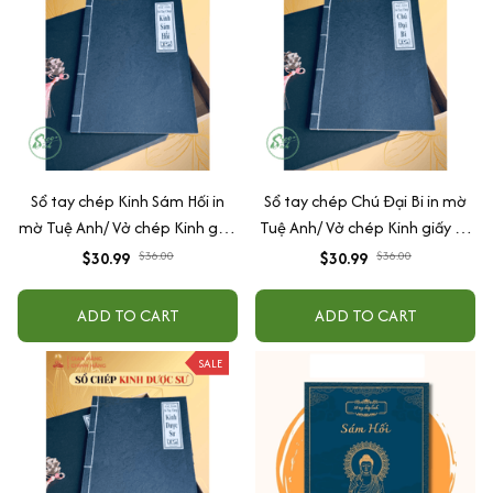
Sổ tay chép Kinh Sám Hối in
Sổ tay chép Chú Đại Bi in mờ
mờ Tuệ Anh/ Vở chép Kinh giấy
Tuệ Anh/ Vở chép Kinh giấy cổ
cổ (Tặng kèm Hộp đựng)
(Tặng kèm Hộp đựng Kinh)
$30.99
$36.00
$30.99
$36.00
ADD TO CART
ADD TO CART
SALE