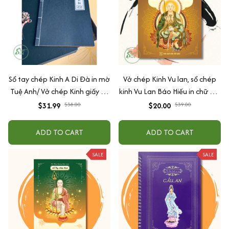
Sổ tay chép Kinh A Di Đà in mờ
Vở chép Kinh Vu lan, sổ chép
Tuệ Anh/ Vở chép Kinh giấy cổ
kinh Vu Lan Báo Hiếu in chữ mờ
(Tặng kèm Hộp đựng Kinh)
loại giấy cao cấp dày dặn -
$31.99
$38.00
$20.00
$39.00
Anan Books
ADD TO CART
ADD TO CART
SALE
SALE