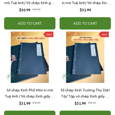
mờ Tuệ Anh/ Vở chép Kinh giấy
in mờ Tuệ Anh/ Vở chép Kinh
cổ (Tặng kèm Hộp đựng Kinh)
giấy cổ (Tặng kèm Hộp đựng
$30.99
$36.00
$31.99
Kinh)
ADD TO CART
ADD TO CART
SALE
SALE
Sổ chép Kinh Phổ Môn in mờ
Sổ chép Kinh Trường Thọ Diệt
Tuệ Anh / Vở chép Kinh giấy cổ
Tội/ Tập vở chép Kinh giấy cổ
(Tặng kèm Hộp đựng)
in mờ Tuệ Anh (Tặng Hộp
$31.99
$38.00
$31.99
$38.00
đựng)