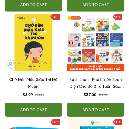
ADD TO CART
ADD TO CART
SALE
SALE
Chờ Đến Mẫu Giáo Thì Đã
Sách Ehon - Phát Triển Toàn
Muộn
Diện Cho Bé 0 - 6 Tuổi - Sách
Song Ngữ Việt - Anh
$5.99
$37.00
$15.00
$55.00
ADD TO CART
ADD TO CART
SALE
SALE