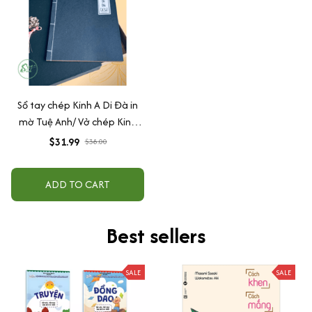
Sổ tay chép Kinh A Di Đà in
mờ Tuệ Anh/ Vở chép Kinh
giấy cổ (Tặng kèm Hộp đựng
$31.99
$38.00
Kinh)
ADD TO CART
Best sellers
SALE
SALE