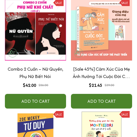
SALE
SALE
Combo 2 Cuốn – Nữ Quyền,
[Sale 45%] Cảm Xúc Của Mẹ
Phụ Nữ Biết Nói
Ảnh Hưởng Tới Cuộc Đời Của
Con
$42.00
$21.45
$56.00
$39.00
ADD TO CART
ADD TO CART
SALE
SALE