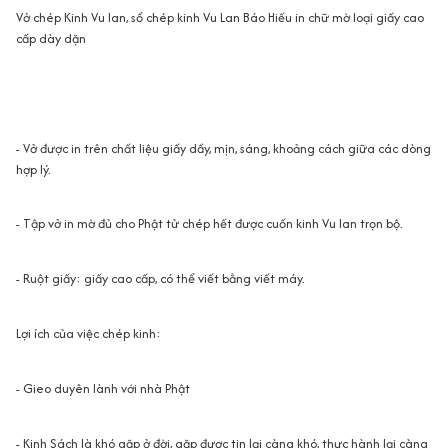
Vở chép Kinh Vu lan, sổ chép kinh Vu Lan Báo Hiếu in chữ mờ loại giấy cao
cấp dày dặn
- Vở được in trên chất liệu giấy dầy, mịn, sáng, khoảng cách giữa các dòng
hợp lý.
- Tập vở in mờ đủ cho Phật tử chép hết được cuốn kinh Vu lan trọn bộ.
- Ruột giấy: giấy cao cấp, có thể viết bằng viết máy.
Lợi ích của việc chép kinh:
- Gieo duyên lành với nhà Phật
- Kinh Sách là khó gặp ở đời, gặp được tin lại càng khó, thực hành lại càng