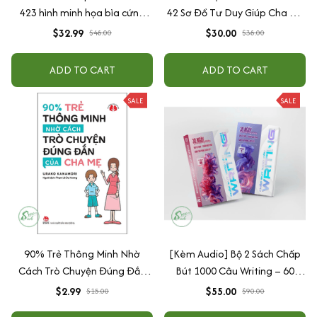
423 hình minh họa bìa cứng
42 Sơ Đồ Tư Duy Giúp Cha Mẹ
cao cấp + tặng kèm vòng tay
Thấu Hiểu Tâm Lý Và Hành Vi
$32.99
$30.00
$48.00
$38.00
Của Con
ADD TO CART
ADD TO CART
SALE
SALE
90% Trẻ Thông Minh Nhờ
[Kèm Audio] Bộ 2 Sách Chấp
Cách Trò Chuyện Đúng Đắn
Bút 1000 Câu Writing – 60
Của Cha Mẹ
Ngày Gieo Trồng Tư Duy
$2.99
$55.00
$15.00
$90.00
Writing- Cải Thiện Kỹ Năng Viết