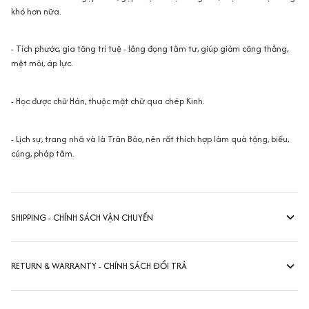
khó hơn nữa.
- Tích phước, gia tăng trí tuệ - lắng đọng tâm tư, giúp giảm căng thẳng,
mệt mỏi, áp lực.
- Học được chữ Hán, thuộc mặt chữ qua chép Kinh.
- Lịch sự, trang nhã và là Trân Bảo, nên rất thích hợp làm quà tặng, biếu,
cúng, pháp tâm.
SHIPPING - CHÍNH SÁCH VẬN CHUYỂN
RETURN & WARRANTY - CHÍNH SÁCH ĐỔI TRẢ