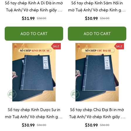
Sổ tay chép Kinh A Di Đà in mờ
Sổ tay chép Kinh Sám Hối in
Tuệ Anh/ Vở chép Kinh giấy cổ
mờ Tuệ Anh/ Vở chép Kinh giấy
(Tặng kèm Hộp đựng Kinh)
cổ (Tặng kèm Hộp đựng)
$31.99
$30.99
$38.00
$36.00
ADD TO CART
ADD TO CART
SALE
SALE
Sổ tay chép Kinh Dược Sư in
Sổ tay chép Chú Đại Bi in mờ
mờ Tuệ Anh/ Vở chép Kinh giấy
Tuệ Anh/ Vở chép Kinh giấy cổ
cổ (Tặng kèm Hộp đựng)
(Tặng kèm Hộp đựng Kinh)
$30.99
$30.99
$36.00
$36.00