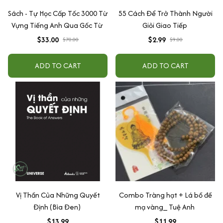
Sách - Tự Học Cấp Tốc 3000 Từ
55 Cách Để Trở Thành Người
Vựng Tiếng Anh Qua Gốc Từ
Giỏi Giao Tiếp
$33.00
$2.99
$70.00
$9.00
ADD TO CART
ADD TO CART
Vị Thần Của Những Quyết
Combo Tràng hạt + Lá bồ đề
Định (Bìa Đen)
mạ vàng_ Tuệ Anh
$13.99
$11.99