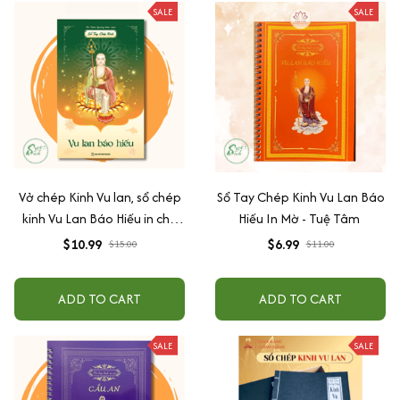
SALE
SALE
Vở chép Kinh Vu lan, sổ chép
Sổ Tay Chép Kinh Vu Lan Báo
kinh Vu Lan Báo Hiếu in chữ
Hiếu In Mờ - Tuệ Tâm
mờ loại giấy cao cấp dày dặn
$10.99
$6.99
$15.00
$11.00
ADD TO CART
ADD TO CART
SALE
SALE