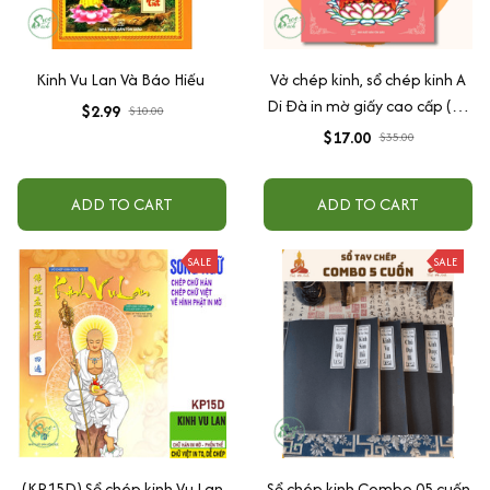
Kinh Vu Lan Và Báo Hiếu
Vở chép kinh, sổ chép kinh A
Di Đà in mờ giấy cao cấp (24
$2.99
$10.00
x16cm) - Anan Books Biên
$17.00
$35.00
Soạn
ADD TO CART
ADD TO CART
SALE
SALE
(KP15D) Sổ chép kinh Vu Lan
Sổ chép kinh Combo 05 cuốn