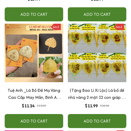
ADD TO CART
ADD TO CART
SALE
SALE
Tuệ Anh _Lá Bồ Đề Mạ Vàng
(Tặng Bao Lì Xì Lộc) Lá bồ đề
Cao Cấp May Mắn, Bình An,
nhũ vàng 2 mặt 12 con giáp và
Chiêu Tài Lộc
phật bản mệnh, để ốp lưng
$11.24
$11.99
$12.00
$18.00
điện thoại, treo xe ô tô đã khai
quang
ADD TO CART
ADD TO CART