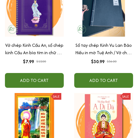
Vở chép Kinh Cầu An, sổ chép
Sổ tay chép Kinh Vu Lan Báo
kinh Cầu An bìa tím in chữ mờ
Hiếu in mờ Tuệ Anh / Vở chép
loại cao cấp dày dặn
Kinh giấy cổ (Tặng kèm Hộp
$7.99
$30.99
$12.00
$36.00
đựng)
ADD TO CART
ADD TO CART
SALE
SALE