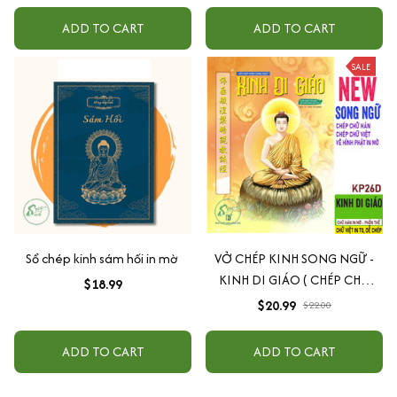
ADD TO CART
ADD TO CART
SALE
Sổ chép kinh sám hối in mờ
VỞ CHÉP KINH SONG NGỮ -
KINH DI GIÁO ( CHÉP CHỮ
$18.99
HÁN + CHÉP CHỮ VIỆT ) -
$20.99
$22.00
KP26D
ADD TO CART
ADD TO CART