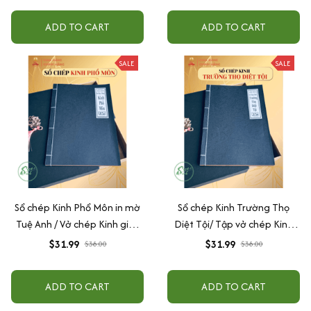
ADD TO CART
ADD TO CART
SALE
SALE
Sổ chép Kinh Phổ Môn in mờ
Sổ chép Kinh Trường Thọ
Tuệ Anh / Vở chép Kinh giấy
Diệt Tội/ Tập vở chép Kinh
cổ (Tặng kèm Hộp đựng)
giấy cổ in mờ Tuệ Anh (Tặng
$31.99
$31.99
$38.00
$38.00
Hộp đựng)
ADD TO CART
ADD TO CART