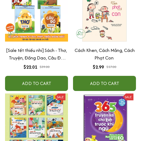
[Sale tết thiếu nhi] Sách - Thơ,
Cách Khen, Cách Mắng, Cách
Truyện, Đồng Dao, Câu Đố,
Phạt Con
Tập Nói Tập Đọc Cho Bé 0-6
$22.01
$2.99
$39.00
$17.00
Tuổi - Combo 4 Quyển
ADD TO CART
ADD TO CART
SALE
SALE