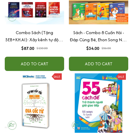
Combo Sách (Tặng
Sách - Combo 8 Cuốn Hỏi -
5EB+KH.AI): Xây kênh tự động
Đáp Cùng Bé, Ehon Song Ngữ
AI Agent + AI siêu mạnh + 3
Việt - Anh - Dành Cho Bé Từ 0
$87.00
$34.00
$130.00
$56.00
cấp độ AI + Kiếm tiền Youtube
-3 Tuổi
+ Xu hướng
ADD TO CART
ADD TO CART
SALE
SALE