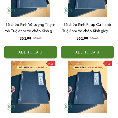
Sổ chép Kinh Vô Lượng Thọ in
Sổ chép Kinh Pháp Cú in mờ
mờ Tuệ Anh/ Vở chép Kinh giấy
Tuệ Anh/ Vở chép Kinh giấy cổ
cổ (Tặng kèm Hộp đựng Kinh)
(Tặng kèm Hộp đựng)
$31.99
$31.99
$33.00
$38.00
ADD TO CART
ADD TO CART
SALE
SALE