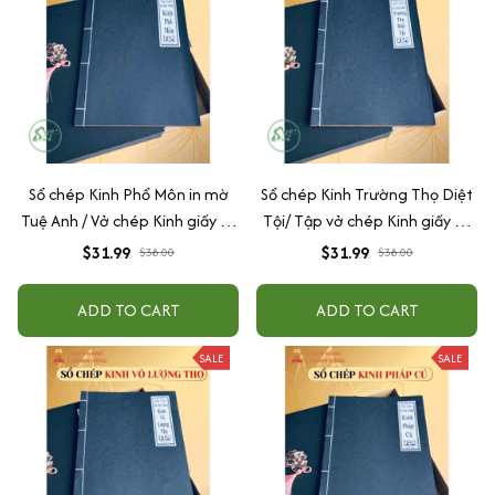
Sổ chép Kinh Phổ Môn in mờ
Sổ chép Kinh Trường Thọ Diệt
Tuệ Anh / Vở chép Kinh giấy cổ
Tội/ Tập vở chép Kinh giấy cổ
(Tặng kèm Hộp đựng)
in mờ Tuệ Anh (Tặng Hộp
$31.99
$31.99
$38.00
$38.00
đựng)
ADD TO CART
ADD TO CART
SALE
SALE