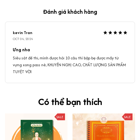
Đánh giá khách hàng
kevin Tran
OCT 04, 2024
Ưng nha
Siêu sát đề thi, mình được hỏi 10 câu thì bập bẹ được mấy từ
vựng xong pass nè, KHUYẾN NGHỊ CAO, CHẤT LƯỢNG SẢN PHẨM
TUYỆT VỜI
Có thể bạn thích
SALE
SALE