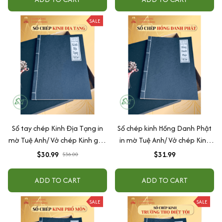
hạt + Lá Bồ Đề + Hộp) - Tuệ
Anh
SALE
Sổ tay chép Kinh Địa Tạng in
Sổ chép kinh Hồng Danh Phật
mờ Tuệ Anh/ Vở chép Kinh giấy
in mờ Tuệ Anh/ Vở chép Kinh
cổ (Tặng kèm Hộp đựng Kinh)
giấy cổ (Tặng kèm Hộp đựng
$30.99
$31.99
$36.00
Kinh)
ADD TO CART
ADD TO CART
SALE
SALE