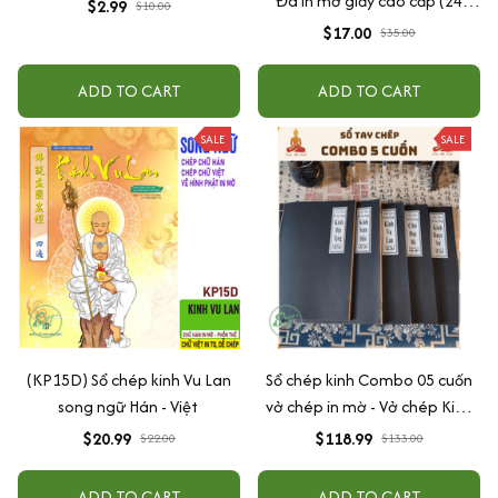
Đà in mờ giấy cao cấp (24
$2.99
$10.00
x16cm) - Anan Books Biên
$17.00
$35.00
Soạn
ADD TO CART
ADD TO CART
SALE
SALE
(KP15D) Sổ chép kinh Vu Lan
Sổ chép kinh Combo 05 cuốn
song ngữ Hán - Việt
vở chép in mờ - Vở chép Kinh
Địa Tạng/Chú Đại Bi/ Kinh Sám
$20.99
$118.99
$22.00
$133.00
Hối/ Kinh Dược Sư/ Kinh Vu Lan
in mờ(Kèm Vòng Tràng 108
ADD TO CART
ADD TO CART