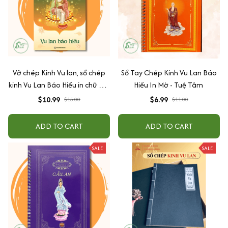
Vở chép Kinh Vu lan, sổ chép
Sổ Tay Chép Kinh Vu Lan Báo
kinh Vu Lan Báo Hiếu in chữ mờ
Hiếu In Mờ - Tuệ Tâm
loại giấy cao cấp dày dặn
$10.99
$6.99
$15.00
$11.00
ADD TO CART
ADD TO CART
SALE
SALE