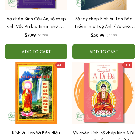
Vở chép Kinh Cầu An, sổ chép
Sổ tay chép Kinh Vu Lan Báo
kinh Cầu An bìa tím in chữ mờ
Hiếu in mờ Tuệ Anh / Vở chép
loại cao cấp dày dặn
Kinh giấy cổ (Tặng kèm Hộp
$7.99
$30.99
$12.00
$36.00
đựng)
ADD TO CART
ADD TO CART
SALE
SALE
Kinh Vu Lan Và Báo Hiếu
Vở chép kinh, sổ chép kinh A Di