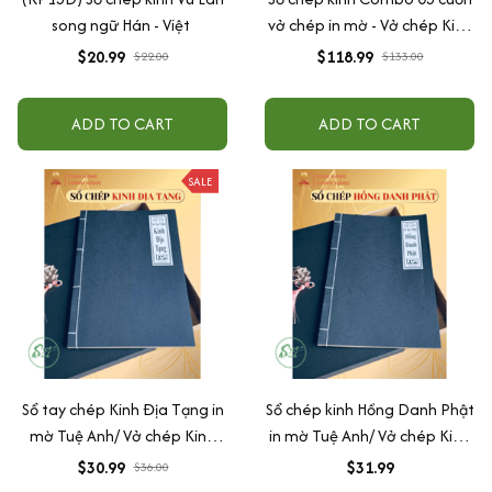
song ngữ Hán - Việt
vở chép in mờ - Vở chép Kinh
Địa Tạng/Chú Đại Bi/ Kinh
$20.99
$118.99
$22.00
$133.00
Sám Hối/ Kinh Dược Sư/ Kinh
Vu Lan in mờ(Kèm Vòng
ADD TO CART
ADD TO CART
Tràng 108 hạt + Lá Bồ Đề +
Hộp) - Tuệ Anh
SALE
Sổ tay chép Kinh Địa Tạng in
Sổ chép kinh Hồng Danh Phật
mờ Tuệ Anh/ Vở chép Kinh
in mờ Tuệ Anh/ Vở chép Kinh
giấy cổ (Tặng kèm Hộp đựng
giấy cổ (Tặng kèm Hộp đựng
$30.99
$31.99
$36.00
Kinh)
Kinh)