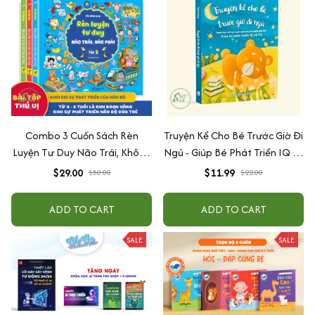
Combo 3 Cuốn Sách Rèn
Truyện Kể Cho Bé Trước Giờ Đi
Luyện Tư Duy Não Trái, Không
Ngủ - Giúp Bé Phát Triển IQ Và
Não Phải - Đánh Thức Tiềm
EQ
$29.00
$11.99
$50.00
$22.00
Năng Trí Tuệ Cho Bé (3-6 Tuổi)
ADD TO CART
ADD TO CART
SALE
SALE