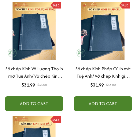
SALE
SALE
Sổ chép Kinh Vô Lượng Thọ in
Sổ chép Kinh Pháp Cú in mờ
mờ Tuệ Anh/ Vở chép Kinh
Tuệ Anh/ Vở chép Kinh giấy
giấy cổ (Tặng kèm Hộp đựng
cổ (Tặng kèm Hộp đựng)
$31.99
$31.99
$33.00
$38.00
Kinh)
ADD TO CART
ADD TO CART
SALE