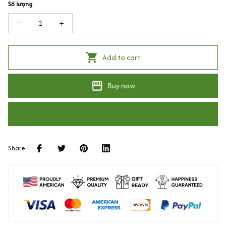
Số lượng
Add to cart
Buy now
Share