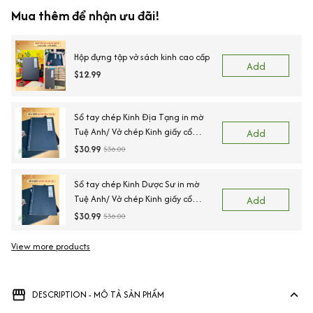
Mua thêm để nhận ưu đãi!
Hộp đựng tập vở sách kinh cao cấp
Add
$12.99
Sổ tay chép Kinh Địa Tạng in mờ
Tuệ Anh/ Vở chép Kinh giấy cổ
Add
(Tặng kèm Hộp đựng Kinh)
$30.99
$36.00
Sổ tay chép Kinh Dược Sư in mờ
Tuệ Anh/ Vở chép Kinh giấy cổ
Add
(Tặng kèm Hộp đựng)
$30.99
$36.00
View more products
DESCRIPTION - MÔ TẢ SẢN PHẨM