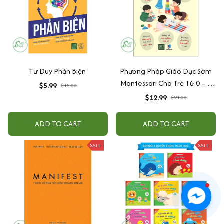
Tư Duy Phản Biện
Phương Pháp Giáo Dục Sớm
Montessori Cho Trẻ Từ 0 – 3
$5.99
$15.00
Tuổi
$12.99
$21.00
ADD TO CART
ADD TO CART
SALE
SALE