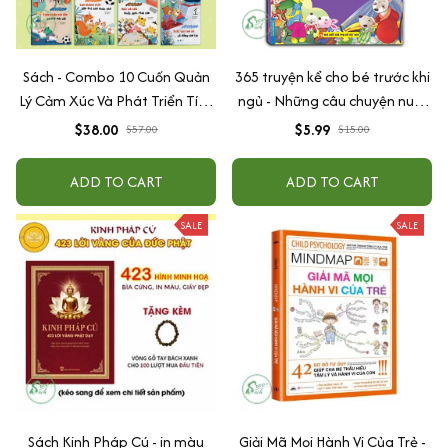
Sách - Combo 10 Cuốn Quản
365 truyện kể cho bé trước khi
Lý Cảm Xúc Và Phát Triển Tính
ngủ - Những câu chuyện nuôi
Cách Cho Bé Từ 2 - 6 Tuổi
dưỡng cảm xúc EQ (2-12 tuổi)
$38.00
$5.99
$57.00
$15.00
ADD TO CART
ADD TO CART
SALE
SALE
Sách Kinh Pháp Cú - in màu
Giải Mã Mọi Hành Vi Của Trẻ -