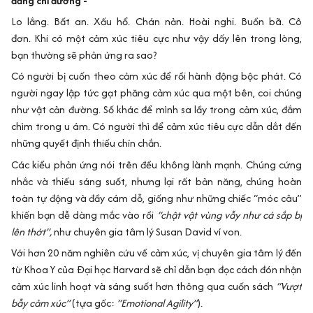
đăng chỉ đường -
Lo lắng. Bất an. Xấu hổ. Chán nản. Hoài nghi. Buồn bã. Cô
đơn. Khi có một cảm xúc tiêu cực như vậy dấy lên trong lòng,
bạn thường sẽ phản ứng ra sao?
Có người bị cuốn theo cảm xúc để rồi hành động bộc phát. Có
người ngay lập tức gạt phăng cảm xúc qua một bên, coi chúng
như vật cản đường. Số khác để mình sa lầy trong cảm xúc, đắm
chìm trong u ám. Có người thì để cảm xúc tiêu cực dẫn dắt đến
những quyết định thiếu chín chắn.
Các kiểu phản ứng nói trên đều không lành mạnh. Chúng cứng
nhắc và thiếu sáng suốt, nhưng lại rất bản năng, chúng hoàn
toàn tự động và đầy cám dỗ, giống như những chiếc “móc câu”
khiến bạn dễ dàng mắc vào rồi
“chật vật vùng vẫy như cá sắp bị
lên thớt”,
như chuyên gia tâm lý Susan David ví von.
Với hơn 20 năm nghiên cứu về cảm xúc, vị chuyên gia tâm lý đến
từ Khoa Y của Đại học Harvard sẽ chỉ dẫn bạn đọc cách đón nhận
cảm xúc linh hoạt và sáng suốt hơn thông qua cuốn sách
“Vượt
bẫy cảm xúc”
(tựa gốc:
“Emotional Agility”
).