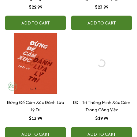
Xúc
$22.99
$23.99
ADD TO CART
ADD TO CART
Đừng Để Cảm Xúc Đánh Lừa
EQ - Trí Thông Minh Xúc Cảm
Lý Trí
Trong Công Việc
$13.99
$19.99
ADD TO CART
ADD TO CART