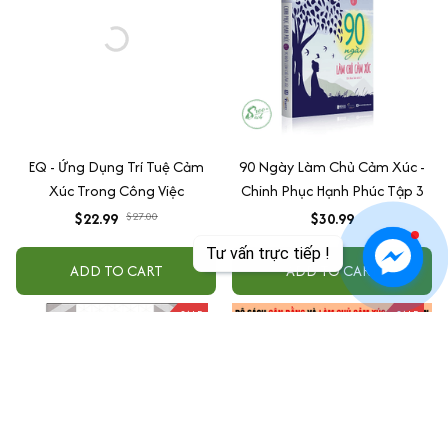
EQ - Ứng Dụng Trí Tuệ Cảm
90 Ngày Làm Chủ Cảm Xúc -
Xúc Trong Công Việc
Chinh Phục Hạnh Phúc Tập 3
$22.99
$27.00
$30.99
Tư vấn trực tiếp !
ADD TO CART
ADD TO CART
SALE
SALE