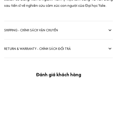
sau tiến sĩ về nghiên cứu cảm xúc con người của Đại học Yale.
SHIPPING - CHÍNH SÁCH VẬN CHUYỂN
RETURN & WARRANTY - CHÍNH SÁCH ĐỔI TRẢ
Đánh giá khách hàng
kevin Tran
OCT 04, 2024
Ưng nha
Siêu sát đề thi, mình được hỏi 10 câu thì bập bẹ được mấy từ