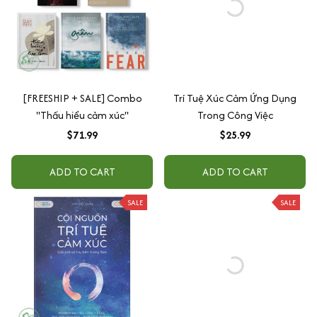
[FREESHIP + SALE] Combo
Trí Tuệ Xúc Cảm Ứng Dụng
"Thấu hiểu cảm xúc"
Trong Công Việc
$71.99
$25.99
ADD TO CART
ADD TO CART
SALE
SALE