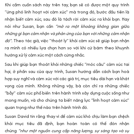
Khi cầm cuốn sách này trên tay, bạn sẽ có được một quy trình
“ứng phó linh hoạt với cảm xúc” mà trong đó, bước đầu tiên là
nhận biết cảm xúc, sau đó là tách rời cảm xúc ra khỏi bạn. Hay
nói như Susan, bạn cần
“mở ra một khoảng không gian giữa
những gì bạn cảm nhận và phản ứng của bạn với những cảm nhận
đó”.
Theo tác giả, việc “thoát ly” khỏi cảm xúc sẽ giúp bạn nhận
ra mình có nhiều lựa chọn hơn so với khi cứ bám theo khuynh
hướng xử lý cảm xúc một cách cứng nhắc.
Sau khi giúp bạn thoát khỏi những chiếc “móc câu” cảm xúc tai
hại, ở phần sau của quy trình, Susan hướng dẫn cách bạn hoà
hợp suy nghĩ và cảm xúc với các giá trị, mục tiêu dài hạn và khát
vọng của mình. Không những vậy, bà còn chỉ ra những chiếc
“bẫy” cảm xúc phổ biến trên hành trình xây dựng cuộc sống như
mong muốn, và cho chúng ta biết năng lực “linh hoạt cảm xúc”
quan trọng như thế nào trên hành trình đó.
Susan David tin rằng thay vì để cảm xúc khó chịu làm bạn chệch
khỏi mục tiêu đã định, bạn hoàn toàn có thể đón nhận
chúng
“như một nguồn cung cấp năng lượng, sự sáng tạo và sự