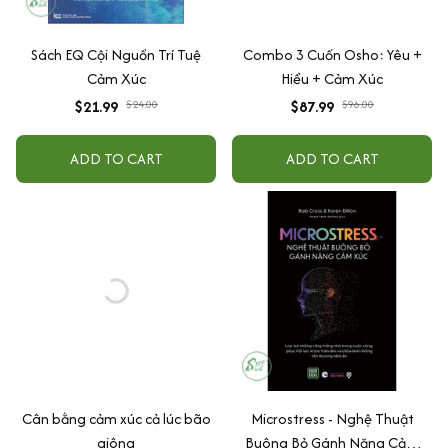
Sách EQ Cội Nguồn Trí Tuệ
Combo 3 Cuốn Osho: Yêu +
Cảm Xúc
Hiểu + Cảm Xúc
$21.99
$24.00
$87.99
$96.00
ADD TO CART
ADD TO CART
Cân bằng cảm xúc cả lúc bão
Microstress - Nghệ Thuật
giông
Buông Bỏ Gánh Nặng Cảm