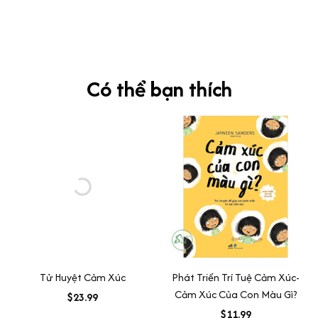
vựng xong pass nè, KHUYẾN NGHỊ CAO, CHẤT LƯỢNG SẢN PHẨM
TUYỆT VỜI
Có thể bạn thích
Tử Huyệt Cảm Xúc
Phát Triển Trí Tuệ Cảm Xúc-
Cảm Xúc Của Con Màu Gì?
$23.99
$11.99