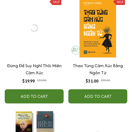
SALE
SALE
Đừng Để Suy Nghĩ Thôi Miên
Thao Túng Cảm Xúc Bằng
Cảm Xúc
Ngôn Từ
$19.99
$32.00
$31.00
$35.00
ADD TO CART
ADD TO CART