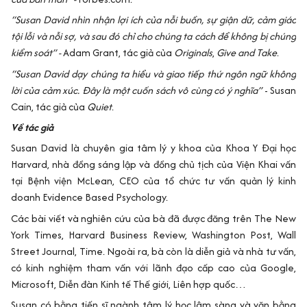
“Susan David nhìn nhận lợi ích của nỗi buồn, sự giận dữ, cảm giác
tội lỗi và nỗi sợ, và sau đó chỉ cho chúng ta cách để không bị chúng
kiểm soát” -
Adam Grant, tác giả của
Originals
,
Give and Take
.
“Susan David dạy chúng ta hiểu và giao tiếp thứ ngôn ngữ không
lời của cảm xúc. Đây là một cuốn sách vô cùng có ý nghĩa”
- Susan
Cain, tác giả của
Quiet
.
Về tác giả
Susan David là chuyên gia tâm lý y khoa của Khoa Y Đại học
Harvard, nhà đồng sáng lập và đồng chủ tịch của Viện Khai vấn
tại Bệnh viện McLean, CEO của tổ chức tư vấn quản lý kinh
doanh Evidence Based Psychology.
Các bài viết và nghiên cứu của bà đã được đăng trên The New
York Times, Harvard Business Review, Washington Post, Wall
Street Journal, Time. Ngoài ra, bà còn là diễn giả và nhà tư vấn,
có kinh nghiệm tham vấn với lãnh đạo cấp cao của Google,
Microsoft, Diễn đàn Kinh tế Thế giới, Liên hợp quốc…
Susan có bằng tiến sĩ ngành tâm lý học lâm sàng và văn bằng