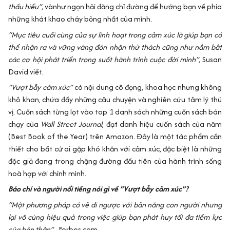
thấu hiểu”,
vànhư ngọn hải đăng chỉ đường để hướng bạn về phía
những khát khao cháy bỏng nhất của mình.
“Mục tiêu cuối cùng của sự linh hoạt trong cảm xúc là giúp bạn có
thể nhận ra và vững vàng đón nhận thử thách cũng như nắm bắt
các cơ hội phát triển trong suốt hành trình cuộc đời mình”,
Susan
David viết.
“Vượt bẫy cảm xúc”
có nội dung cô đọng, khoa học nhưng không
khô khan, chứa đầy những câu chuyện và nghiên cứu tâm lý thú
vị. Cuốn sách từng lọt vào top 1 danh sách những cuốn sách bán
chạy của
Wall Street Journal
, đạt danh hiệu cuốn sách của năm
(Best Book of the Year) trên Amazon. Đây là một tác phẩm cần
thiết cho bất cứ ai gặp khó khăn với cảm xúc, đặc biệt là những
độc giả đang trong chặng đường đầu tiên của hành trình sống
hoà hợp với chính mình.
Báo chí và người nổi tiếng nói gì về “Vượt bẫy cảm xúc”?
“Một phương pháp có vẻ đi ngược với bản năng con người nhưng
lại vô cùng hiệu quả trong việc giúp bạn phát huy tối đa tiềm lực
của bản thân” -
Forbes.com.