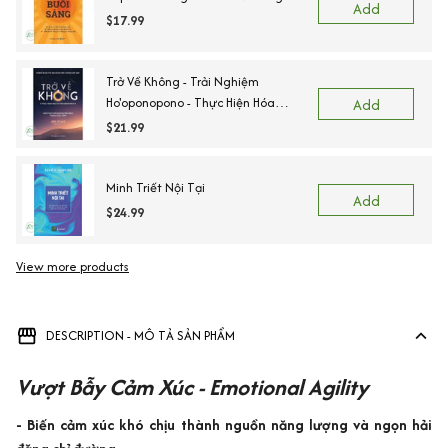
Add
$17.99
Trở Về Không - Trải Nghiệm
Ho'oponopono - Thực Hiện Hóa
Add
Những Phép Màu Trong Cuộc Sống
$21.99
Minh Triết Nội Tại
Add
$24.99
View more products
DESCRIPTION - MÔ TẢ SẢN PHẨM
Vượt Bẫy Cảm Xúc - Emotional Agility
- Biến cảm xúc khó chịu thành nguồn năng lượng và ngọn hải