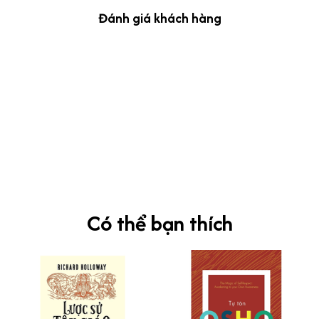
Đánh giá khách hàng
kevin Tran
OCT 04, 2024
Ưng nha
Siêu sát đề thi, mình được hỏi 10 câu thì bập bẹ được mấy từ
vựng xong pass nè, KHUYẾN NGHỊ CAO, CHẤT LƯỢNG SẢN PHẨM
TUYỆT VỜI
Có thể bạn thích