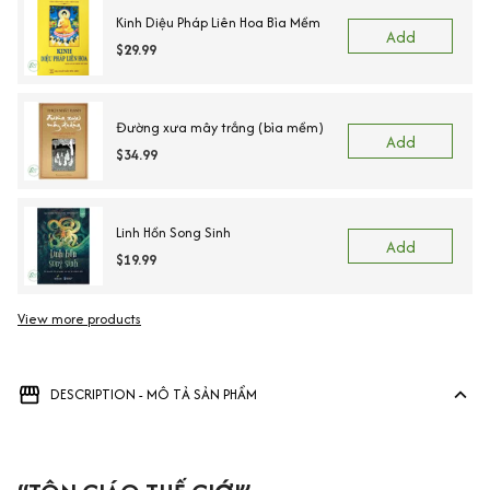
Add
$29.99
Đường xưa mây trắng (bìa mềm)
Add
$34.99
Linh Hồn Song Sinh
Add
$19.99
View more products
DESCRIPTION - MÔ TẢ SẢN PHẨM
“TÔN GIÁO THẾ GIỚI”: