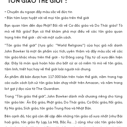
• Chuyến du ngoạn đầy màu sắc về đức tin
• Bản tóm lược tuyệt vời về mọi tôn giáo trên thế giới
Bạn quan tâm đến đạo Phật? Bối rối về Cơ đốc giáo và Do Thái giáo? Tò
mò về Hồi giáo? Bạn có thể khám phá mọi điều về các tôn giáo quan
trọng trên thế giới - chỉ với một cuốn sách.
“Tôn giáo thế giới” (tựa gốc: “World Religions”) của học giả nổi danh
John Bowker là một ấn phẩm súc tích, uyên thâm và đầy màu sắc về các
tôn giáo khác nhau trên thế giới - từ Đông sang Tây, từ cổ xưa đến hiện
đại. Đây là món quà hoàn hảo cho bất cứ ai có niềm tò mò về tôn giáo,
tâm linh, triết học hay về thế giới loài người nói chung.
Ấn phẩm đã bán được hơn 117.000 bản trên toàn thế giới; nằm trong top
các cuốn sách lịch sử tôn giáo bán chạy nhất trên Amazon; và nằm trong
list gợi ý đọc của tờ The Guardian.
Trong “Tôn giáo thế giới”, John Bowker dành mỗi chương riêng cho từng
tôn giáo lớn: Ấn Độ giáo, Phật giáo, Do Thái giáo, Cơ Đốc giáo, Hồi giáo,
Kỳ Na giáo, Sích giáo, tôn giáo Trung Hoa và Nhật Bản.
Bên cạnh đó, tác giả còn đề cập đến những tôn giáo cổ xưa nhất (như Bái
hoả giáo, tôn giáo Hy Lạp, La Mã, Bắc Âu…) cũng như các tôn giáo bản
địa ít được biết đến hơn. Nỗ lực đó nhằm giúp cho bạn đọc có một cái nhìn
tổng quan, toàn diện về những đức tin trên khắp trái đất.