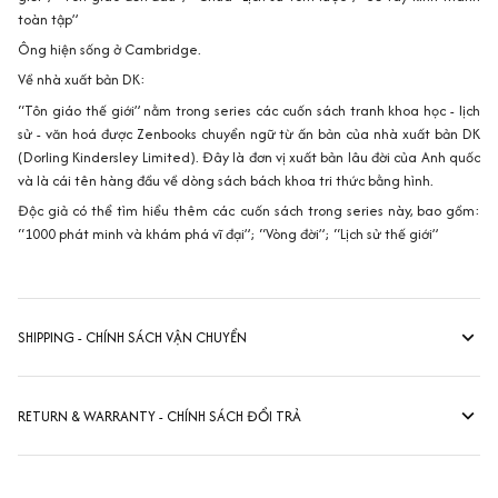
Ông hiện sống ở Cambridge.
Về nhà xuất bản DK:
“Tôn giáo thế giới” nằm trong series các cuốn sách tranh khoa học - lịch
sử - văn hoá được Zenbooks chuyển ngữ từ ấn bản của nhà xuất bản DK
(Dorling Kindersley Limited). Đây là đơn vị xuất bản lâu đời của Anh quốc
và là cái tên hàng đầu về dòng sách bách khoa tri thức bằng hình.
Độc giả có thể tìm hiểu thêm các cuốn sách trong series này, bao gồm:
“1000 phát minh và khám phá vĩ đại”; “Vòng đời”; “Lịch sử thế giới”
SHIPPING - CHÍNH SÁCH VẬN CHUYỂN
RETURN & WARRANTY - CHÍNH SÁCH ĐỔI TRẢ