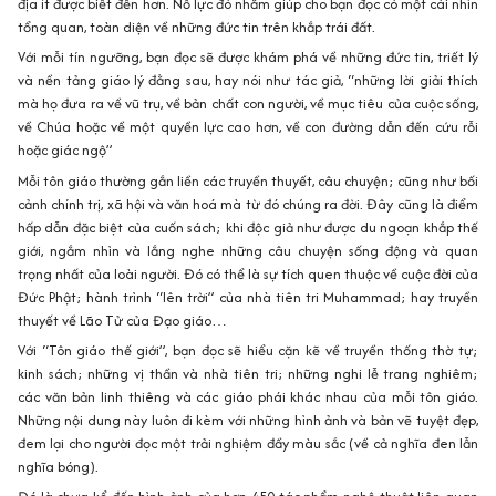
Với mỗi tín ngưỡng, bạn đọc sẽ được khám phá về những đức tin, triết lý
và nền tảng giáo lý đằng sau, hay nói như tác giả, “những lời giải thích
mà họ đưa ra về vũ trụ, về bản chất con người, về mục tiêu của cuộc sống,
về Chúa hoặc về một quyền lực cao hơn, về con đường dẫn đến cứu rỗi
hoặc giác ngộ”
Mỗi tôn giáo thường gắn liền các truyền thuyết, câu chuyện; cũng như bối
cảnh chính trị, xã hội và văn hoá mà từ đó chúng ra đời. Đây cũng là điểm
hấp dẫn đặc biệt của cuốn sách; khi độc giả như được du ngoạn khắp thế
giới, ngắm nhìn và lắng nghe những câu chuyện sống động và quan
trọng nhất của loài người. Đó có thể là sự tích quen thuộc về cuộc đời của
Đức Phật; hành trình “lên trời” của nhà tiên tri Muhammad; hay truyền
thuyết về Lão Tử của Đạo giáo…
Với “Tôn giáo thế giới”, bạn đọc sẽ hiểu cặn kẽ về truyền thống thờ tự;
kinh sách; những vị thần và nhà tiên tri; những nghi lễ trang nghiêm;
các văn bản linh thiêng và các giáo phái khác nhau của mỗi tôn giáo.
Những nội dung này luôn đi kèm với những hình ảnh và bản vẽ tuyệt đẹp,
đem lại cho người đọc một trải nghiệm đầy màu sắc (về cả nghĩa đen lẫn
nghĩa bóng).
Đó là chưa kể đến hình ảnh của hơn 450 tác phẩm nghệ thuật liên quan
đến tôn giáo: như tượng nữ thần đầu mèo Bastet của tôn giáo Ai Cập;