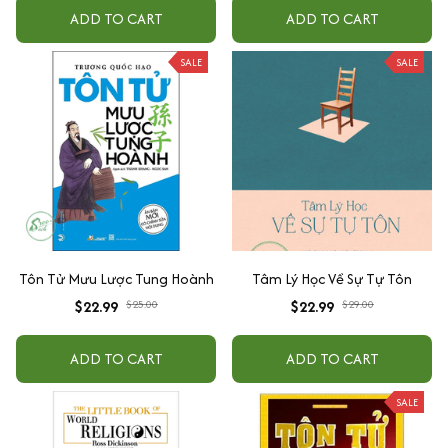
SALE
SALE
Tôn Tử Mưu Lược Tung Hoành
Tâm Lý Học Về Sự Tự Tôn
$22.99
$25.00
$22.99
$29.00
ADD TO CART
ADD TO CART
SALE