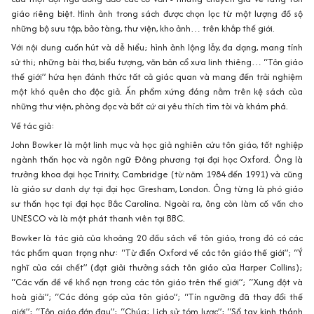
những bộ sưu tập, bảo tàng, thư viện, kho ảnh… trên khắp thế giới.
Với nội dung cuốn hút và dễ hiểu; hình ảnh lộng lẫy, đa dạng, mang tính
sử thi; những bài thơ, biểu tượng, văn bản cổ xưa linh thiêng… “Tôn giáo
thế giới” hứa hẹn đánh thức tất cả giác quan và mang đến trải nghiệm
một khó quên cho độc giả. Ấn phẩm xứng đáng nằm trên kệ sách của
những thư viện, phòng đọc và bất cứ ai yêu thích tìm tòi và khám phá.
Về tác giả:
John Bowker là một linh mục và học giả nghiên cứu tôn giáo, tốt nghiệp
ngành thần học và ngôn ngữ Đông phương tại đại học Oxford. Ông là
trưởng khoa đại học Trinity, Cambridge (từ năm 1984 đến 1991) và cũng
là giáo sư danh dự tại đại học Gresham, London. Ông từng là phó giáo
sư thần học tại đại học Bắc Carolina. Ngoài ra, ông còn làm cố vấn cho
UNESCO và là một phát thanh viên tại BBC.
Bowker là tác giả của khoảng 20 đầu sách về tôn giáo, trong đó có các
tác phẩm quan trọng như: “Từ điển Oxford về các tôn giáo thế giới”; “Ý
nghĩ của cái chết” (đạt giải thưởng sách tôn giáo của Harper Collins);
“Các vấn đề về khổ nạn trong các tôn giáo trên thế giới”; “Xung đột và
hoà giải”; “Các đóng góp của tôn giáo”; “Tín ngưỡng đã thay đổi thế
giới”; “Tôn giáo đớn đau”; “Chúa: Lịch sử tóm lược”; “Sổ tay kinh thánh
toàn tập”