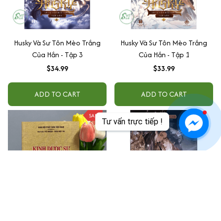
Husky Và Sư Tôn Mèo Trắng
Husky Và Sư Tôn Mèo Trắng
Của Hắn - Tập 3
Của Hắn - Tập 1
$34.99
$33.99
ADD TO CART
ADD TO CART
Tư vấn trực tiếp !
SALE
Kinh Dược Sư Và Sám Pháp
Husky Và Sư Tôn Mèo Trắng