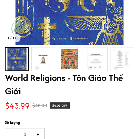
1 / 11
World Religions - Tôn Giáo Thế 
Giới
$43.99
$48.00
$4.01 OFF
Số lượng