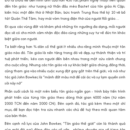
kiến trúc một đền thờ ở Nhật Bản; bức tranh Trung Hoa thế kỷ 10 vẽ bồ
tát Quán Thế Tâm; hay mái vòm trong điện thờ của người Hồi giáo…
Đi qua các vùng đất và khám phá những tín ngưỡng đa dạng, mỗi người
đọc sẽ có cho mình cảm nhận độc đáo cùng những suy tư về đức tin khác
biệt giữa con người.
Ta biết rằng hơn ¾ dân số thế giới ít nhiều cho rằng mình thuộc một tôn
giáo nào đó. Tôn giáo là nền tảng trong đó vẻ đẹp, sự thánh thiện và trí
tuệ phát triển; kéo con người đến bên nhau trong một cứu cánh chung
cho cuộc sống. Nhưng các tôn giáo và sự khác biệt giữa chúng, đồng thời,
cũng tham gia vào nhiều cuộc xung đột gay gắt trên thế giới; và nói như
tác giả John Bowker, là “mảnh đất màu mỡ để cái ác và sự lạm quyền sinh
sôi nảy nở”
Phần cuối sách là một niên biểu tôn giáo ngắn gọn - trình bày tiến trình
phát triển của từng tôn giáo theo dòng thời gian 4000 năm (từ năm
2000 TCN đến năm 2000 CN). Bên cạnh đó, tác giả kèm theo một chỉ
mục, để bạn đọc tiện tra cứu nhanh các chủ đề tuỳ theo mối quan tâm
của bản thân.
Bên cạnh nỗ lực của John Bowker, “Tôn giáo thế giới” còn là thành quả
của một đội ngũ đông đảo các cố vấn - những chuyên gia về từng tôn
giáo riêng biệt. Hình ảnh trong sách được chọn lọc từ một lượng đồ sộ