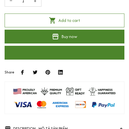
Add to cart
Buy now
Share
DESCRIPTION - MÔ TẢ SẢN PHẨM