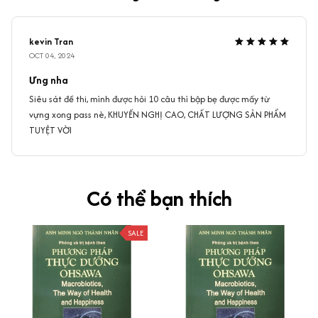
kevin Tran
OCT 04, 2024
Ưng nha
Siêu sát đề thi, mình được hỏi 10 câu thì bập bẹ được mấy từ
vựng xong pass nè, KHUYẾN NGHỊ CAO, CHẤT LƯỢNG SẢN PHẨM
TUYỆT VỜI
Có thể bạn thích
SALE