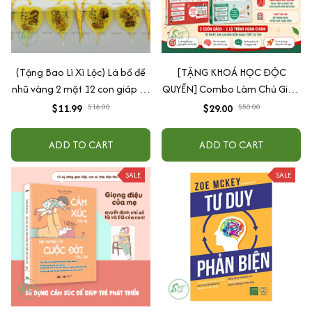
(Tặng Bao Lì Xì Lộc) Lá bồ đề
[TẶNG KHOÁ HỌC ĐỘC
nhũ vàng 2 mặt 12 con giáp và
QUYỀN] Combo Làm Chủ Giao
phật bản mệnh, để ốp lưng
Tiếp: Sách Mindmap Giao Tiếp
$11.99
$18.00
$29.00
$50.00
điện thoại, treo xe ô tô đã khai
+ Hack Phát Âm Tiếng Anh
quang
Cho Người Mới Bắt Đầu
ADD TO CART
ADD TO CART
SALE
SALE