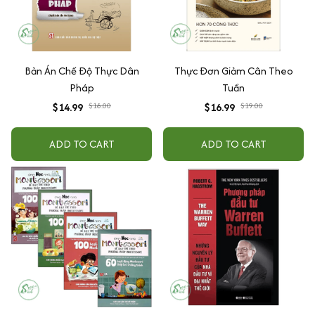
Bản Án Chế Độ Thực Dân
Thực Đơn Giảm Cân Theo
Pháp
Tuần
$14.99
$18.00
$16.99
$19.00
ADD TO CART
ADD TO CART