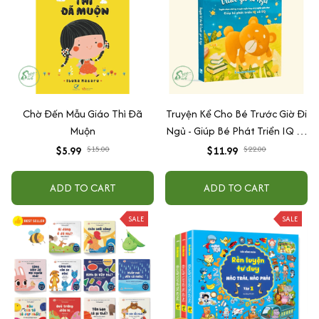
Chờ Đến Mẫu Giáo Thì Đã
Truyện Kể Cho Bé Trước Giờ Đi
Muộn
Ngủ - Giúp Bé Phát Triển IQ Và
EQ
$5.99
$15.00
$11.99
$22.00
ADD TO CART
ADD TO CART
SALE
SALE