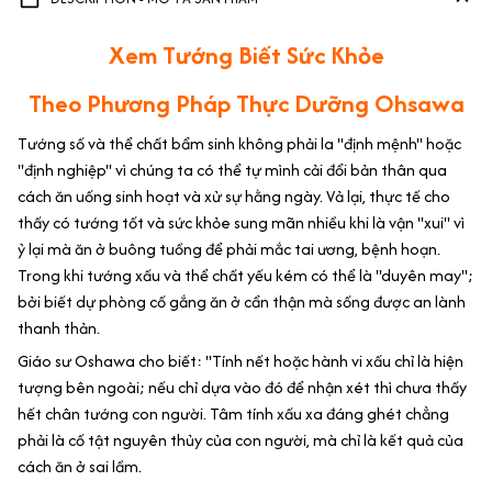
Xem Tướng Biết Sức Khỏe
Theo Phương Pháp Thực Dưỡng Ohsawa
Tướng số và thể chất bẩm sinh không phải la "định mệnh" hoặc
"định nghiệp" vì chúng ta có thể tự mình cải đổi bản thân qua
cách ăn uống sinh hoạt và xử sự hằng ngày. Vả lại, thực tế cho
thấy có tướng tốt và sức khỏe sung mãn nhiều khi là vận "xui" vì
ỷ lại mà ăn ở buông tuồng để phải mắc tai ương, bệnh hoạn.
Trong khi tướng xấu và thể chất yếu kém có thể là "duyên may";
bởi biết dự phòng cố gắng ăn ở cẩn thận mà sống được an lành
thanh thản.
Giáo sư Oshawa cho biết: "Tính nết hoặc hành vi xấu chỉ là hiện
tượng bên ngoài; nếu chỉ dựa vào đó để nhận xét thì chưa thấy
hết chân tướng con người. Tâm tính xấu xa đáng ghét chẳng
phải là cố tật nguyên thủy của con người, mà chỉ là kết quả của
cách ăn ở sai lầm.