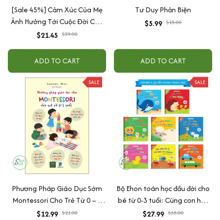
[Sale 45%] Cảm Xúc Của Mẹ
Tư Duy Phản Biện
Ảnh Hưởng Tới Cuộc Đời Của
$5.99
$15.00
Con
$21.45
$39.00
ADD TO CART
ADD TO CART
SALE
SALE
Phương Pháp Giáo Dục Sớm
Bộ Ehon toán học đầu đời cho
Montessori Cho Trẻ Từ 0 – 3
bé từ 0-3 tuổi: Cùng con học
Tuổi
toán (song ngữ Việt Anh)
$12.99
$21.00
$27.99
$35.00