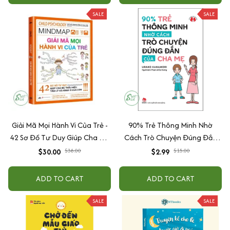
SALE
SALE
Giải Mã Mọi Hành Vi Của Trẻ -
90% Trẻ Thông Minh Nhờ
42 Sơ Đồ Tư Duy Giúp Cha Mẹ
Cách Trò Chuyện Đúng Đắn
Thấu Hiểu Tâm Lý Và Hành Vi
Của Cha Mẹ
$30.00
$38.00
$2.99
$15.00
Của Con
ADD TO CART
ADD TO CART
SALE
SALE