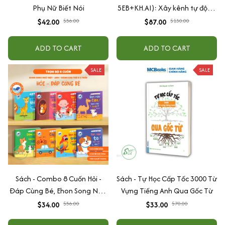
Phụ Nữ Biết Nói
5EB+KH.AI): Xây kênh tự động
AI Agent + AI siêu mạnh + 3
$42.00
$56.00
$87.00
$130.00
cấp độ AI + Kiếm tiền Youtube
+ Xu hướng
ADD TO CART
ADD TO CART
SALE
SALE
Sách - Combo 8 Cuốn Hỏi -
Sách - Tự Học Cấp Tốc 3000 Từ
Đáp Cùng Bé, Ehon Song Ngữ
Vựng Tiếng Anh Qua Gốc Từ
Việt - Anh - Dành Cho Bé Từ 0
$34.00
$56.00
$33.00
$70.00
-3 Tuổi