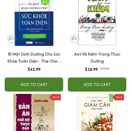
Bí Mật Dinh Dưỡng Cho Sức
Axit Và Kiềm Trong Thực
Khỏe Toàn Diện - The China
Dưỡng
Study
$41.99
$16.99
$19.00
ADD TO CART
ADD TO CART
SALE
SALE