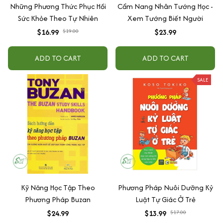
Những Phương Thức Phục Hồi
Cẩm Nang Nhân Tướng Học -
Sức Khỏe Theo Tự Nhiên
Xem Tướng Biết Người
$16.99
$19.00
$23.99
ADD TO CART
ADD TO CART
SALE
Kỹ Năng Học Tập Theo
Phương Pháp Nuôi Dưỡng Kỷ
Phương Pháp Buzan
Luật Tự Giác Ở Trẻ
$24.99
$13.99
$17.00