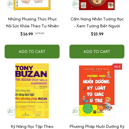
Những Phương Thức Phục
Cẩm Nang Nhân Tướng Học
Hồi Sức Khỏe Theo Tự Nhiên
- Xem Tướng Biết Người
$16.99
$19.00
$23.99
ADD TO CART
ADD TO CART
SALE
Kỹ Năng Học Tập Theo
Phương Pháp Nuôi Dưỡng Kỷ