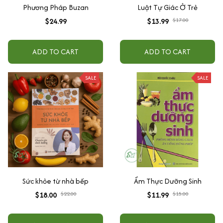
Phương Pháp Buzan
Luật Tự Giác Ở Trẻ
$24.99
$13.99
$17.00
ADD TO CART
ADD TO CART
SALE
SALE
Sức khỏe từ nhà bếp
Ẩm Thực Dưỡng Sinh
$18.00
$22.00
$11.99
$15.00