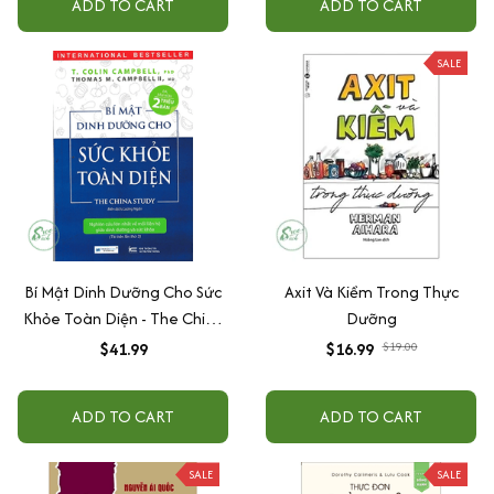
ADD TO CART
ADD TO CART
SALE
Bí Mật Dinh Dưỡng Cho Sức
Axit Và Kiềm Trong Thực
Khỏe Toàn Diện - The China
Dưỡng
Study
$41.99
$16.99
$19.00
ADD TO CART
ADD TO CART
SALE
SALE