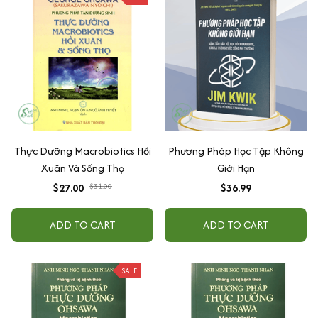
Thực Dưỡng Macrobiotics Hồi
Phương Pháp Học Tập Không
Xuân Và Sống Thọ
Giới Hạn
$27.00
$31.00
$36.99
ADD TO CART
ADD TO CART
SALE