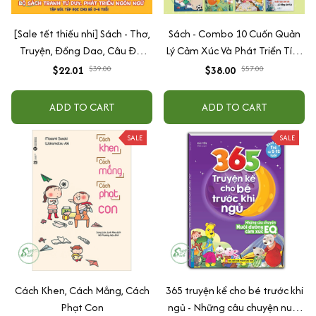
[Sale tết thiếu nhi] Sách - Thơ,
Sách - Combo 10 Cuốn Quản
Truyện, Đồng Dao, Câu Đố,
Lý Cảm Xúc Và Phát Triển Tính
Tập Nói Tập Đọc Cho Bé 0-6
Cách Cho Bé Từ 2 - 6 Tuổi
$22.01
$39.00
$38.00
$57.00
Tuổi - Combo 4 Quyển
ADD TO CART
ADD TO CART
SALE
SALE
Cách Khen, Cách Mắng, Cách
365 truyện kể cho bé trước khi
Phạt Con
ngủ - Những câu chuyện nuôi