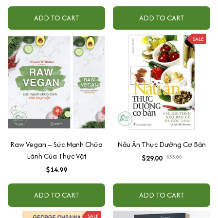
ADD TO CART
ADD TO CART
SALE
Raw Vegan – Sức Mạnh Chữa
Nấu Ăn Thực Dưỡng Cơ Bản
Lành Của Thực Vật
$29.00
$33.00
$14.99
ADD TO CART
ADD TO CART
SALE