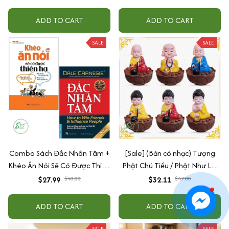
ADD TO CART
ADD TO CART
SALE
SALE
Combo Sách Đắc Nhân Tâm +
[Sale] (Bản có nhạc) Tượng
Khéo Ăn Nói Sẽ Có Được Thiên
Phật Chú Tiểu / Phật Như Lai
Hạ
Gõ Mõ Tụng Kinh Có 6 Bài
$27.99
$40.00
$32.11
$47.00
Nhạc (Ship 4-7 ngày)
ADD TO CART
ADD TO CART
SALE
SALE