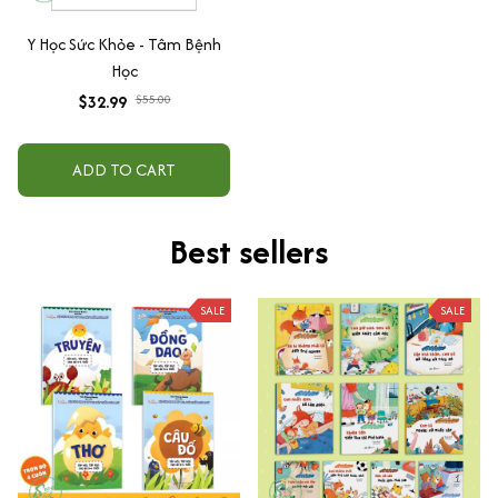
Y Học Sức Khỏe - Tâm Bệnh
Học
$32.99
$55.00
ADD TO CART
Best sellers
SALE
SALE