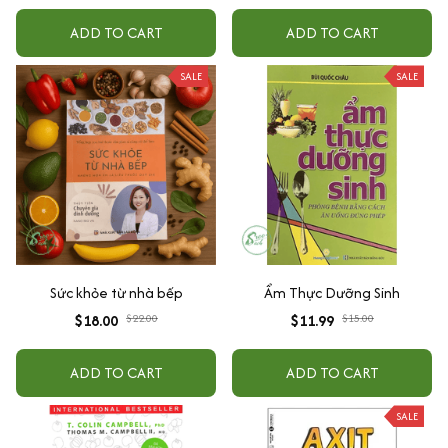
ADD TO CART
ADD TO CART
SALE
SALE
Sức khỏe từ nhà bếp
Ẩm Thực Dưỡng Sinh
$18.00
$22.00
$11.99
$15.00
ADD TO CART
ADD TO CART
SALE