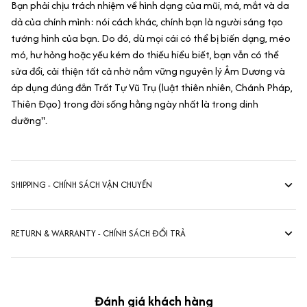
Bạn phải chịu trách nhiệm về hình dạng của mũi, má, mắt và da
dả của chính mình: nói cách khác, chính bạn là người sáng tạo
tướng hình của bạn. Do đó, dù mọi cái có thể bị biến dạng, méo
mó, hư hỏng hoặc yếu kém do thiếu hiểu biết, bạn vẫn có thể
sửa đổi, cải thiện tất cả nhờ nắm vững nguyên lý Âm Dương và
áp dụng đúng đắn Trất Tự Vũ Trụ (luật thiên nhiên, Chánh Pháp,
Thiên Đạo) trong đời sống hằng ngày nhất là trong dinh
dưỡng".
SHIPPING - CHÍNH SÁCH VẬN CHUYỂN
RETURN & WARRANTY - CHÍNH SÁCH ĐỔI TRẢ
Đánh giá khách hàng