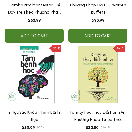
Combo Học Montessori Để
Phương Pháp Đầu Tư Warren
Dạy Trẻ Theo Phương Pháp
Buffett
Montessori (Trọn Bộ 4 Cuốn)
$82.99
$20.99
ADD TO CART
ADD TO CART
SALE
SALE
Y Học Sức Khỏe - Tâm Bệnh
Tâm Lý Học Thay Đổi Hành Vi -
Học
Phương Pháp Từ Bỏ Thói
Quen Xấu Mà Không Tốn Sức
$32.99
$55.00
$30.00
$35.00