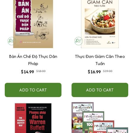
Bản Án Chế Độ Thực Dân
Thực Đơn Giảm Cân Theo
Pháp
Tuần
$14.99
$18.00
$16.99
$19.00
ADD TO CART
ADD TO CART