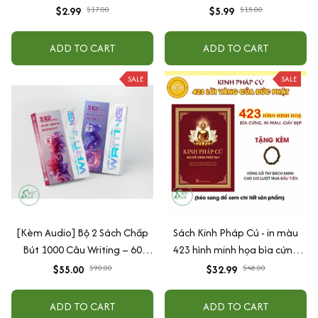
dưỡng cảm xúc EQ (2-12 tuổi)
$2.99
$17.00
$5.99
$15.00
ADD TO CART
ADD TO CART
SALE
SALE
[Kèm Audio] Bộ 2 Sách Chấp
Sách Kinh Pháp Cú - in màu
Bút 1000 Câu Writing – 60
423 hình minh họa bìa cứng
Ngày Gieo Trồng Tư Duy
cao cấp + tặng kèm vòng tay
$55.00
$90.00
$32.99
$48.00
Writing- Cải Thiện Kỹ Năng Viết
ADD TO CART
ADD TO CART