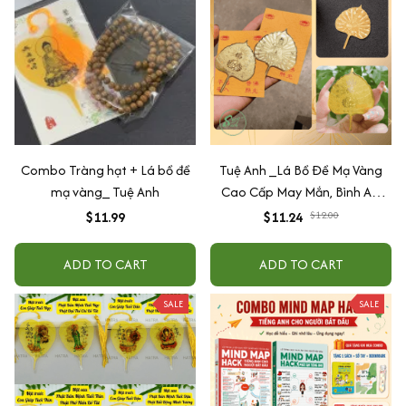
Combo Tràng hạt + Lá bồ đề
Tuệ Anh _Lá Bồ Đề Mạ Vàng
mạ vàng_ Tuệ Anh
Cao Cấp May Mắn, Bình An,
Chiêu Tài Lộc
$11.99
$11.24
$12.00
ADD TO CART
ADD TO CART
SALE
SALE