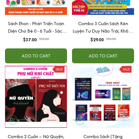
Sách Ehon - Phát Triển Toàn
Combo 3 Cuốn Sách Rèn
Diện Cho Bé 0 - 6 Tuổi - Sách
Luyện Tư Duy Não Trái, Không
Song Ngữ Việt - Anh
Não Phải - Đánh Thức Tiềm
$37.00
$55.00
$29.00
$50.00
Năng Trí Tuệ Cho Bé (3-6 Tuổi)
ADD TO CART
ADD TO CART
SALE
SALE
Combo 2 Cuốn – Nữ Quyền,
Combo Sách (Tặng