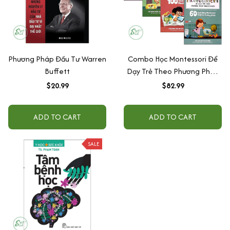
Phương Pháp Đầu Tư Warren
Combo Học Montessori Để
Buffett
Dạy Trẻ Theo Phương Pháp
Montessori (Trọn Bộ 4 Cuốn)
$20.99
$82.99
ADD TO CART
ADD TO CART
SALE