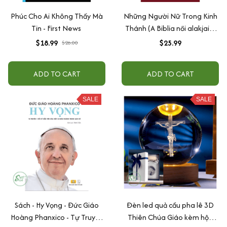
Phúc Cho Ai Không Thấy Mà
Những Người Nữ Trong Kinh
Tin - First News
Thánh (A Biblia női alakjai) -
Kenessy Béla
$18.99
$25.99
$26.00
ADD TO CART
ADD TO CART
SALE
SALE
Sách - Hy Vọng - Đức Giáo
Đèn led quả cầu pha lê 3D
Hoàng Phanxico - Tự Truyện
Thiên Chúa Giáo kèm hộp