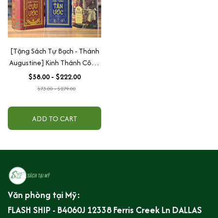
[Tặng Sách Tự Bạch - Thánh
Augustine] Kinh Thánh Công
Giáo Bản Đặc Biệt: Bộ Tân
$58.00 - $222.00
Ước - Cựu Ước Bìa Cứng
$73.00 - $279.00
(Dịch bởi Linh mục Nguyễn
Thế Thuấn)
ADD TO CART
Văn phòng tại Mỹ:
FLASH SHIP - B4060J 12338 Ferris Creek Ln DALLAS 