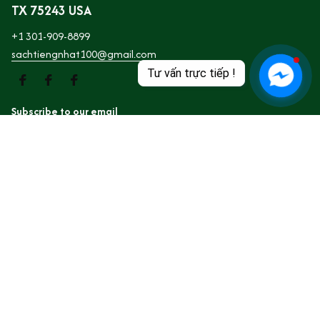
TX 75243 USA
+1 301-909-8899
sachtiengnhat100@gmail.com
Tư vấn trực tiếp !
Subscribe to our email
Subscribe
SHOP
Trang Chủ
Giới thiệu
Sách Tiếng Việt