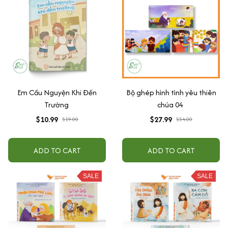
Em Cầu Nguyện Khi Đến
Bộ ghép hình tình yêu thiên
Trường
chúa 04
$10.99
$27.99
$19.00
$34.00
ADD TO CART
ADD TO CART
SALE
SALE