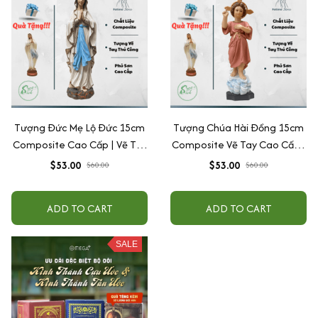
Tượng Đức Mẹ Lộ Đức 15cm
Tượng Chúa Hài Đồng 15cm
Composite Cao Cấp | Vẽ Tay
Composite Vẽ Tay Cao Cấp |
Tỉ Mỉ – Sơn Bền Màu, Tượng
Tượng Công Giáo Để Ô Tô,
$53.00
$53.00
$60.00
$60.00
Để Ôtô
Để Bàn Thờ Ý Nghĩa
ADD TO CART
ADD TO CART
SALE