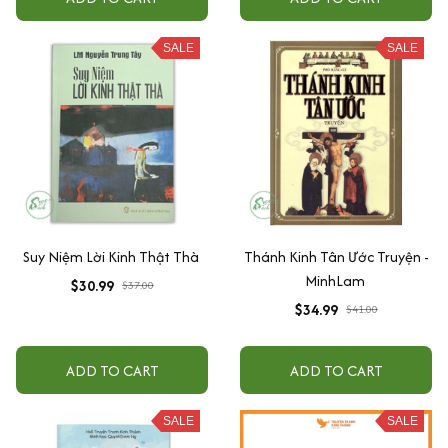
Ever Told - DK - Zenbooks
SALE
SALE
Suy Niệm Lời Kinh Thật Thà
Thánh Kinh Tân Ước Truyện -
MinhLam
$30.99
$37.00
$34.99
$41.00
ADD TO CART
ADD TO CART
SALE
SALE