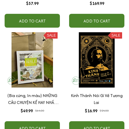
$57.99
$169.99
ADD TO CART
ADD TO CART
SALE
SALE
(Bìa cứng, In màu) NHỮNG
Kinh Thánh Nói Gì Về Tương
CÂU CHUYỆN KỂ HAY NHẤT
Lai
TRONG KINH THÁNH -
$49.99
$16.99
$64.00
$24.00
Children’s Bible Stories:
Share The Greatest Stories
ADD TO CART
ADD TO CART