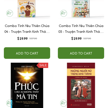
Combo Tình Yêu Thiên Chúa
Combo Tình Yêu Thiên Chúa
04 - Truyện Tranh Kinh Thánh
05 - Truyện Tranh Kinh Thánh
Song Ngữ
Song Ngữ
$19.99
$19.99
$27.00
$27.00
ADD TO CART
ADD TO CART
SALE