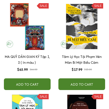
SALE
SALE
MA QUỶ DÂN GIAN KÝ Tập 1,
Tâm Lý Học Tội Phạm Vén
2 ( In màu )
Màn Bí Mật Biểu Cảm
$65.99
$17.99
$66.00
$23.00
ADD TO CART
ADD TO CART
SALE
SALE