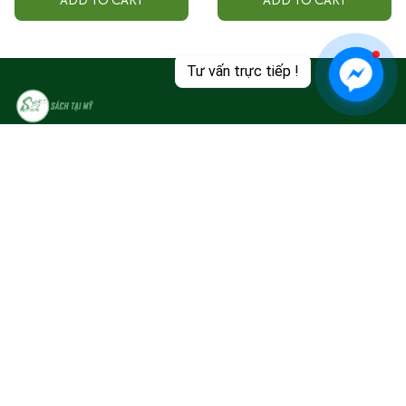
Tư vấn trực tiếp !
Văn phòng tại Mỹ:
FLASH SHIP - B4060J 12338 Ferris Creek Ln DALLAS 
TX 75243 USA
+1 301-909-8899
sachtiengnhat100@gmail.com
Subscribe to our email
Subscribe