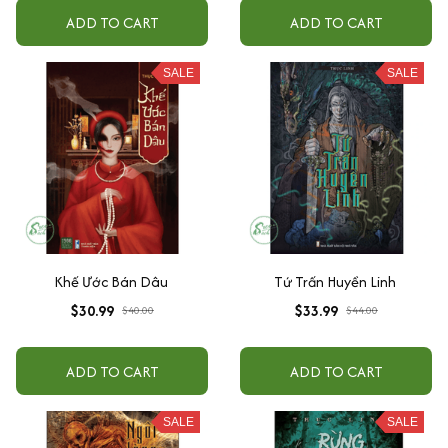
ADD TO CART
ADD TO CART
SALE
SALE
Khế Ước Bán Dâu
Tứ Trấn Huyền Linh
$30.99
$33.99
$40.00
$44.00
ADD TO CART
ADD TO CART
SALE
SALE