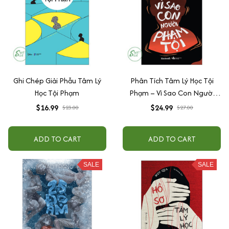
Ghi Chép Giải Phẫu Tâm Lý
Phân Tích Tâm Lý Học Tội
Học Tội Phạm
Phạm – Vì Sao Con Người
Phạm Tội
$16.99
$24.99
$23.00
$27.00
ADD TO CART
ADD TO CART
SALE
SALE