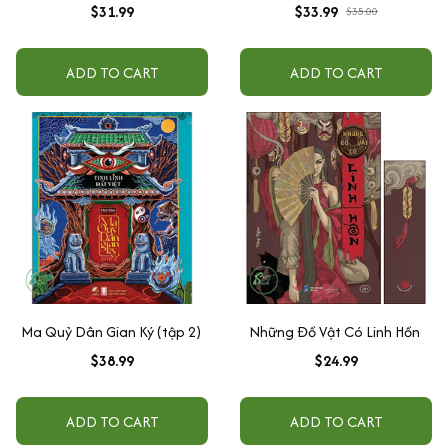
$31.99
$33.99
$35.00
ADD TO CART
ADD TO CART
Ma Quỷ Dân Gian Ký (tập 2)
Những Đồ Vật Có Linh Hồn
$38.99
$24.99
ADD TO CART
ADD TO CART