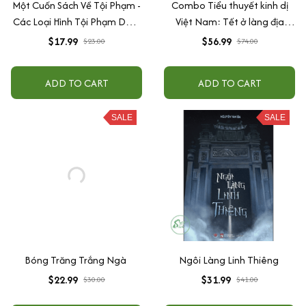
Một Cuốn Sách Về Tội Phạm -
Combo Tiểu thuyết kinh dị
Các Loại Hình Tội Phạm Dưới
Việt Nam: Tết ở làng địa
Góc Nhìn Tâm Lý Học
ngục + 25 độ âm
$17.99
$56.99
$23.00
$74.00
ADD TO CART
ADD TO CART
SALE
SALE
Bóng Trăng Trắng Ngà
Ngôi Làng Linh Thiêng
$22.99
$31.99
$30.00
$41.00