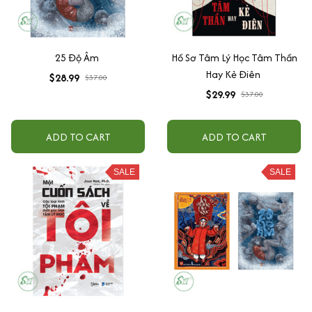
25 Độ Âm
Hồ Sơ Tâm Lý Học Tâm Thần
Hay Kẻ Điên
$28.99
$37.00
$29.99
$37.00
ADD TO CART
ADD TO CART
SALE
SALE