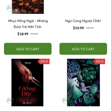
Nhục Hồng Ngải - Những
Ngủ Cùng Người Chết
Đứa Trẻ Mất Tích
$30.99
$40.00
$18.99
$24.00
ADD TO CART
ADD TO CART
SALE
SALE