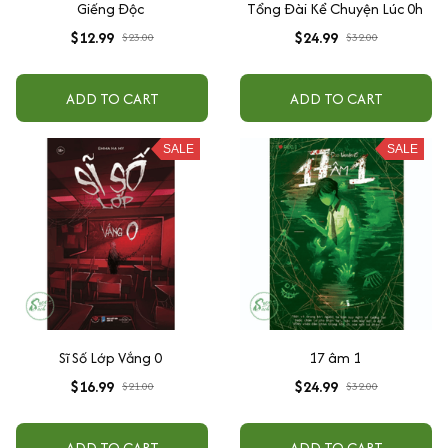
Giếng Độc
Tổng Đài Kể Chuyện Lúc 0h
$12.99
$24.99
$23.00
$32.00
ADD TO CART
ADD TO CART
SALE
SALE
Sĩ Số Lớp Vắng 0
17 âm 1
$16.99
$24.99
$21.00
$32.00
ADD TO CART
ADD TO CART