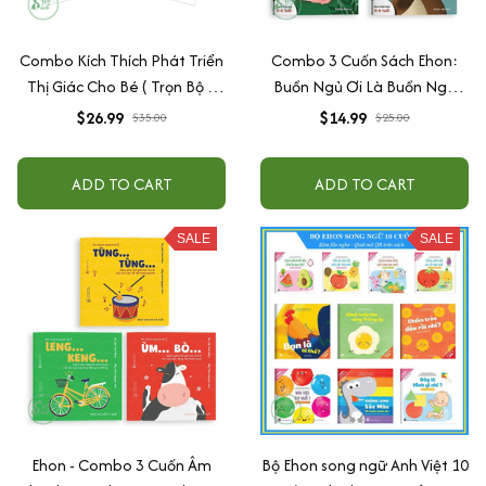
Combo Kích Thích Phát Triển
Combo 3 Cuốn Sách Ehon:
Thị Giác Cho Bé ( Trọn Bộ 6
Buồn Ngủ Ơi Là Buồn Ngủ
Cuốn )
(Dành Cho Trẻ Từ 0 - 4 Tuổi)
$26.99
$14.99
$35.00
$25.00
ADD TO CART
ADD TO CART
SALE
SALE
Ehon - Combo 3 Cuốn Âm
Bộ Ehon song ngữ Anh Việt 10