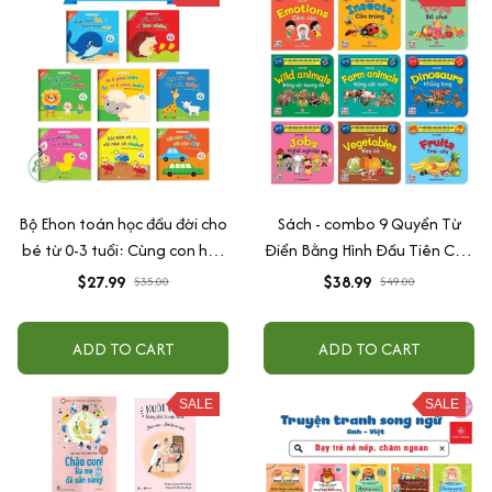
Bộ Ehon toán học đầu đời cho
Sách - combo 9 Quyển Từ
bé từ 0-3 tuổi: Cùng con học
Điển Bằng Hình Đầu Tiên Của
toán (song ngữ Việt Anh)
Bé Từ 0-6 tuổi - Song Ngữ
$27.99
$38.99
$35.00
$49.00
Anh- Việt
ADD TO CART
ADD TO CART
SALE
SALE