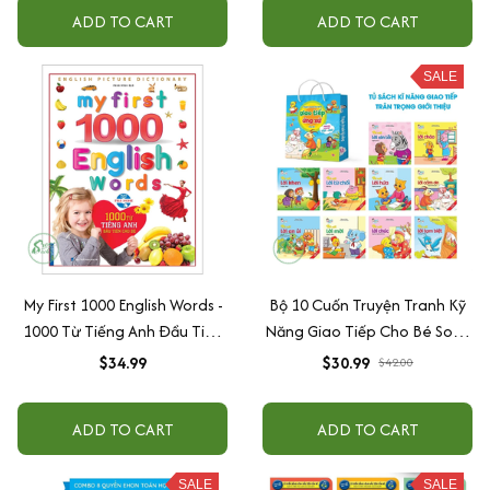
ADD TO CART
ADD TO CART
SALE
My First 1000 English Words -
Bộ 10 Cuốn Truyện Tranh Kỹ
1000 Từ Tiếng Anh Đầu Tiên
Năng Giao Tiếp Cho Bé Song
Cho Bé (Bìa Cứng) (Tái Bản)
Ngữ Việt Anh
$34.99
$30.99
$42.00
ADD TO CART
ADD TO CART
SALE
SALE