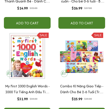
Thanh Quanh Bé - Dành Cho
cuốn - Cho bé 0-6 tuổi - Bộ
Trẻ Từ 0 - 6 Tuổi
sách nuôi dưỡng tâm hồn bé
$14.99
$26.99
$21.00
$37.00
ADD TO CART
ADD TO CART
SALE
SALE
My First 1000 English Words -
Combo Kĩ Năng Giao Tiếp -
1000 Từ Tiếng Anh Đầu Tiên
Dành Cho Bé 2-6 Tuổi (Trọn
Cho Bé - Bìa Cứng (Tái Bản)
Bộ 10 cuốn)
$31.99
$25.99
$35.00
$35.00