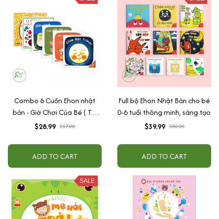
Combo 6 Cuốn Ehon nhật
Full bộ Ehon Nhật Bản cho bé
bản - Giờ Chơi Của Bé ( Tái
0-6 tuổi thông minh, sáng tạo
Bản )
$28.99
$39.99
$37.00
$50.00
ADD TO CART
ADD TO CART
SALE