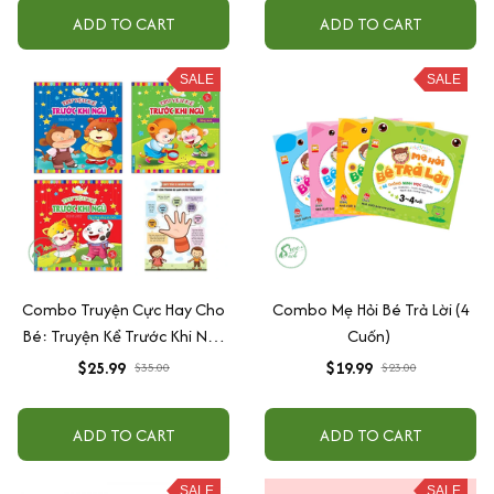
ADD TO CART
ADD TO CART
SALE
SALE
Combo Truyện Cực Hay Cho
Combo Mẹ Hỏi Bé Trả Lời (4
Bé: Truyện Kể Trước Khi Ngủ
Cuốn)
- Kỹ Năng Sống An Toàn
$25.99
$19.99
$35.00
$23.00
+Thông Minh+ Thói Quen Tốt
ADD TO CART
ADD TO CART
SALE
SALE