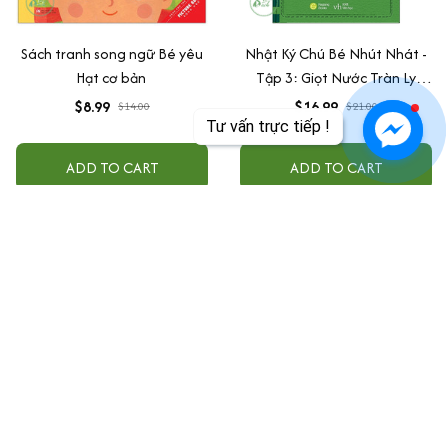
Sách tranh song ngữ Bé yêu
Nhật Ký Chú Bé Nhút Nhát -
Hạt cơ bản
Tập 3: Giọt Nước Tràn Ly
(Song ngữ Anh Việt)
$8.99
$16.99
$14.00
$21.00
Tư vấn trực tiếp !
ADD TO CART
ADD TO CART
Văn phòng tại Mỹ:
FLASH SHIP - B4060J 12338 Ferris Creek Ln DALLAS 
TX 75243 USA
+1 301-909-8899
sachtiengnhat100@gmail.com