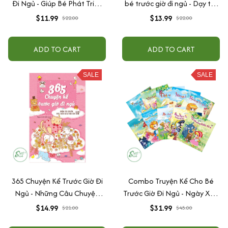
Đi Ngủ - Giúp Bé Phát Triển
bé trước giờ đi ngủ - Dạy trẻ
IQ Và EQ
biết ứng xử
$11.99
$13.99
$22.00
$22.00
ADD TO CART
ADD TO CART
SALE
SALE
365 Chuyện Kể Trước Giờ Đi
Combo Truyện Kể Cho Bé
Ngủ - Những Câu Chuyện
Trước Giờ Đi Ngủ - Ngày Xửa
Phát Triển Chỉ Số Tình Cảm
Ngày Xưa (Trọn Bộ 10 Cuốn)
$14.99
$31.99
$21.00
$45.00
EQ (Tái Bản)