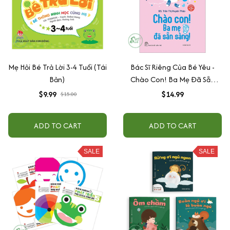
Mẹ Hỏi Bé Trả Lời 3-4 Tuổi (Tái
Bác Sĩ Riêng Của Bé Yêu -
Bản)
Chào Con! Ba Mẹ Đã Sẵn
Sàng (Tái Bản)
$9.99
$14.99
$15.00
ADD TO CART
ADD TO CART
SALE
SALE