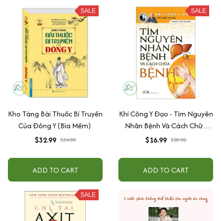
SALE
SALE
Kho Tàng Bài Thuốc Bí Truyền
Khí Công Y Đạo - Tìm Nguyên
Của Đông Y (Bìa Mềm)
Nhân Bệnh Và Cách Chữa
Bệnh - Đỗ Đức Ngọc
$32.99
$16.99
$34.00
$20.00
ADD TO CART
ADD TO CART
SALE