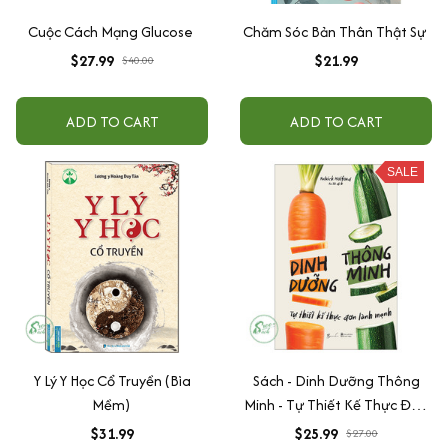
Cuộc Cách Mạng Glucose
Chăm Sóc Bản Thân Thật Sự
$27.99
$21.99
$40.00
ADD TO CART
ADD TO CART
SALE
Y Lý Y Học Cổ Truyền (Bìa
Sách - Dinh Dưỡng Thông
Mềm)
Minh - Tự Thiết Kế Thực Đơn
Lành Mạnh
$31.99
$25.99
$27.00