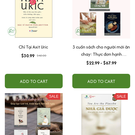
Chỉ Tại Axit Uric
3 cuốn sách cho người mới ăn
chay: Thực đơn hạnh
$30.99
$40.00
phúc/Vegan Journey/Ăn chay
$22.99 - $67.99
cùng Nhi
ADD TO CART
ADD TO CART
SALE
SALE