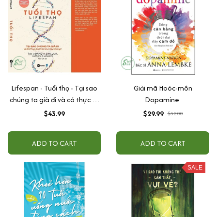
Lifespan - Tuổi thọ - Tại sao
Giải mã Hoóc-môn
chúng ta già đi và có thực sự
Dopamine
phải như vậy không?
$43.99
$29.99
$32.00
ADD TO CART
ADD TO CART
SALE