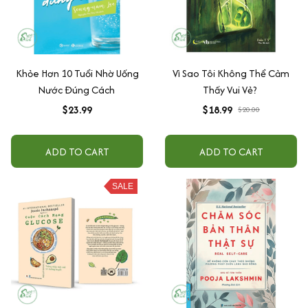
Khỏe Hơn 10 Tuổi Nhờ Uống
Vì Sao Tôi Không Thể Cảm
Nước Đúng Cách
Thấy Vui Vẻ?
$23.99
$18.99
$20.00
ADD TO CART
ADD TO CART
SALE