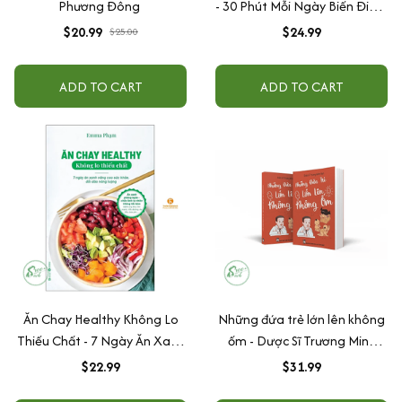
Phương Đông
- 30 Phút Mỗi Ngày Biến Điểm
Yếu Thành Điểm Yêu
$20.99
$24.99
$25.00
ADD TO CART
ADD TO CART
Ăn Chay Healthy Không Lo
Những đứa trẻ lớn lên không
Thiếu Chất - 7 Ngày Ăn Xanh
ốm - Dược Sĩ Trương Minh
Nâng Cao Sức Khoẻ, Dồi Dào
Đạt
$22.99
$31.99
Năng Lượng