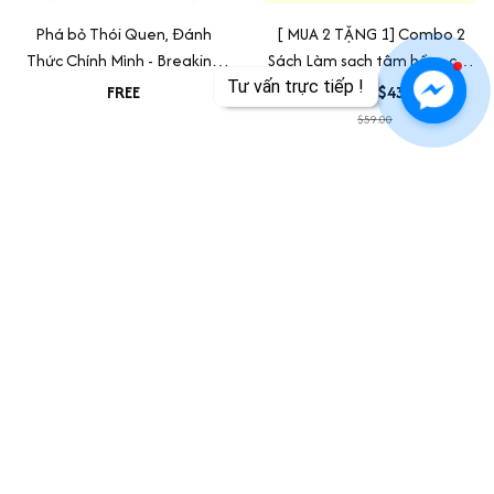
Phá bỏ Thói Quen, Đánh
[ MUA 2 TẶNG 1] Combo 2
Thức Chính Mình - Breaking
Sách Làm sạch tâm hồn - các
the Habit of Being Yourself
bài tập thiền+ Làm Sạch
Tư vấn trực tiếp !
FREE
$25.00 - $43.00
Mạch Và Máu( tặng Muốn An
$59.00
Được An))
ADD TO CART
ADD TO CART
SALE
SALE
Cẩm Nang Diện Chẩn -
Bộ Sách Dưỡng Nhan, Chăm