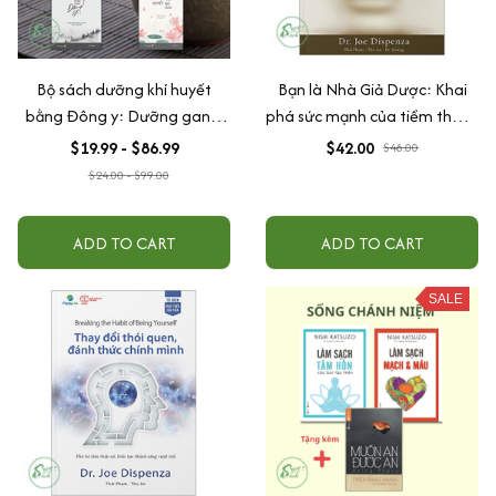
Bộ sách dưỡng khí huyết
Bạn là Nhà Giả Dược: Khai
bằng Đông y: Dưỡng gan +
phá sức mạnh của tiềm thức -
Thải độc + Tinh hoa đông y +
You Are the Placebo
$19.99 - $86.99
$42.00
$48.00
Khí huyết
$24.00 - $99.00
ADD TO CART
ADD TO CART
SALE