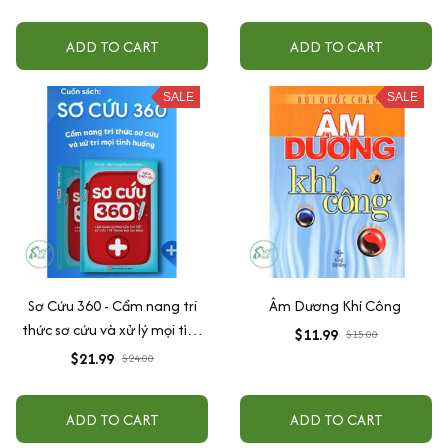
ADD TO CART
ADD TO CART
SALE
SALE
Sơ Cứu 360 - Cẩm nang tri
Âm Dương Khí Công
thức sơ cứu và xử lý mọi tình
$11.99
$15.00
huống
$21.99
$24.00
ADD TO CART
ADD TO CART