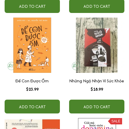
ADD TO CART
ADD TO CART
Để Con Được Ốm
Những Ngộ Nhận Vì Sức Khỏe
$23.99
$18.99
ADD TO CART
ADD TO CART
SALE