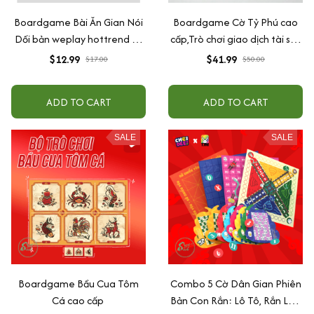
Boardgame Bài Ăn Gian Nói
Boardgame Cờ Tỷ Phú cao
Dối bản weplay hottrend 32
cấp,Trò chơi giao dịch tài sản
lá giấy cứng
nhanh gọn lẹ
$12.99
$41.99
$17.00
$50.00
ADD TO CART
ADD TO CART
SALE
SALE
Boardgame Bầu Cua Tôm
Combo 5 Cờ Dân Gian Phiên
Cá cao cấp
Bản Con Rắn: Lô Tô, Rắn Leo