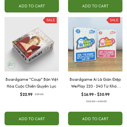
ADD TO CART
ADD TO CART
SALE
SALE
Boardgame "Coup" Bản Việt
Boardgame Ai Là Gián Điệp
Hóa Cuộc Chiến Quyền Lực
WePlay 120 - 240 Từ Khóa
Keyword
$22.99
$16.99 - $30.99
$29.00
$21.00 - $45.00
ADD TO CART
ADD TO CART