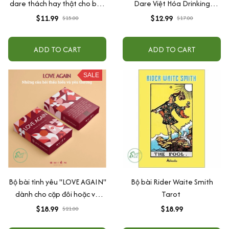
dare thách hay thật cho bạn
Dare Việt Hóa Drinking
bè hottrend đi nhậu khuấy
Game Mang đến sự thú vị,
$11.99
$12.99
$15.00
$17.00
động bầu không khí 35 lá
tạo cơ hội tìm hiểu và gắn kết
tình bạn
ADD TO CART
ADD TO CART
SALE
Bộ bài tình yêu "LOVE AGAIN"
Bộ bài Rider Waite Smith
dành cho cặp đôi hoặc vợ
Tarot
chồng - Thấu hiểu cảm xúc,
$18.99
$18.99
$21.00
kết nối trái tim