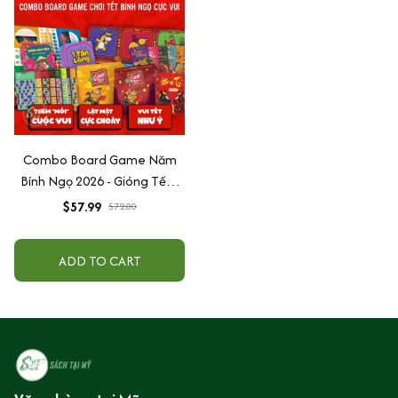
Combo Board Game Năm
Bính Ngọ 2026 - Gióng Tết -
Dành Cho Nhóm Bạn Và Gia
$57.99
$72.00
Đình
ADD TO CART