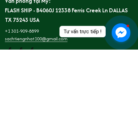
Văn phòng tại Mỹ:
FLASH SHIP - B4060J 12338 Ferris Creek Ln DALLAS 
TX 75243 USA
+1 301-909-8899
Tư vấn trực tiếp !
sachtiengnhat100@gmail.com
Subscribe to our email
Subscribe
SHOP
Trang Chủ
Giới thiệu