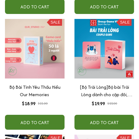
ADD TO CART
ADD TO CART
SALE
SALE
Bộ Bài Tình Yêu Thấu Hiểu
[Bộ Trải Lòng]Bộ bài Trải
Our Memories
Lòng dành cho cặp đôi,
Boardgame dành cho cặp
$18.99
$19.99
$21.00
$22.00
đôi đang yêu tâm sự tìm hiểu
nhau
ADD TO CART
ADD TO CART
SALE
SALE