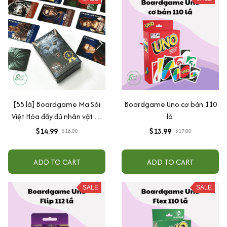
[55 lá] Boardgame Ma Sói
Boardgame Uno cơ bản 110
Việt Hóa đầy đủ nhân vật cơ
lá
bản và mở rộng kèm hướng
$14.99
$13.99
$18.00
$17.00
dẫn
ADD TO CART
ADD TO CART
SALE
SALE