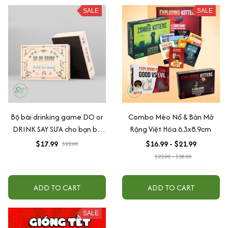
SALE
SALE
Bộ bài drinking game DO or
Combo Mèo Nổ & Bản Mở
DRINK SAY SƯA cho bạn bè
Rộng Việt Hóa 6.3x8.9cm
hội nhóm 156 lá.
$17.99
$16.99 - $21.99
$22.00
$22.00 - $28.00
ADD TO CART
ADD TO CART
SALE