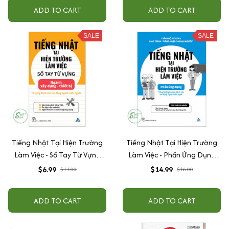
ADD TO CART
ADD TO CART
SALE
SALE
Tiếng Nhật Tại Hiện Trường
Tiếng Nhật Tại Hiện Trường
Làm Việc - Sổ Tay Từ Vựng
Làm Việc - Phần Ứng Dụng
Ngành Xây Dựng - Thiết Bị
(Tiếng Nhật Cho Mọi Người -
$6.99
$14.99
$11.00
$18.00
Sơ Cấp 2)
ADD TO CART
ADD TO CART