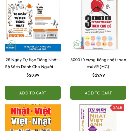
28 Ngày Tự Học Tiếng Nhật -
3000 từ vựng tiếng nhật theo
Bộ Sách Dành Cho Người Mới
chủ đề (MC)
Bắt Đầu
$20.99
$19.99
ADD TO CART
ADD TO CART
SALE