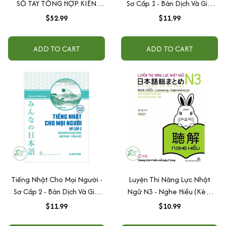
SỔ TAY TỔNG HỢP KIẾN
Sơ Cấp 1 - Bản Dịch Và Giải
THỨC JLPT N5 – N1 (TV, KJ,
Thích Ngữ Pháp - Tiếng Việt
$52.99
$11.99
NP, TRỢ-PHÓ-LIÊN, KAIWA
(Bản Mới)
1+2)
ADD TO CART
ADD TO CART
Tiếng Nhật Cho Mọi Người -
Luyện Thi Năng Lực Nhật
Sơ Cấp 2 - Bản Dịch Và Giải
Ngữ N3 - Nghe Hiểu (Kèm
Thích Ngữ Pháp - Tiếng Việt
CD)
$11.99
$10.99
(Bản Mới)