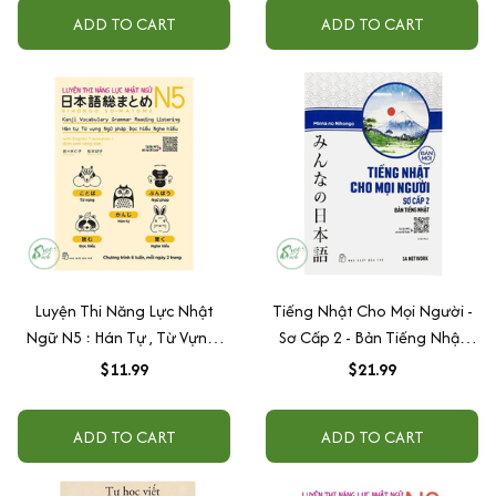
ADD TO CART
ADD TO CART
Luyện Thi Năng Lực Nhật
Tiếng Nhật Cho Mọi Người -
Ngữ N5 : Hán Tự , Từ Vựng ,
Sơ Cấp 2 - Bản Tiếng Nhật
Ngữ Pháp , Đọc Hiểu , Nghe
(Bản Mới)
$11.99
$21.99
Hiểu
ADD TO CART
ADD TO CART