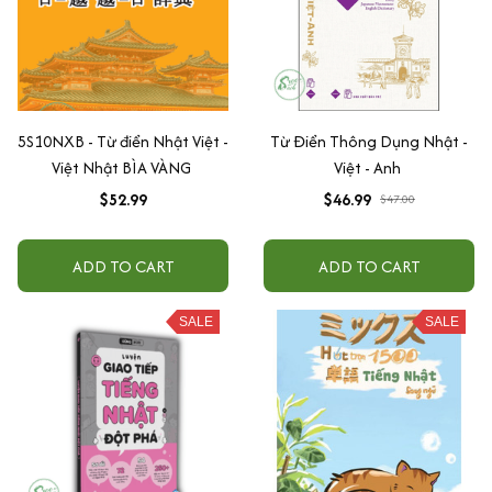
5S10NXB - Từ điển Nhật Việt -
Từ Điển Thông Dụng Nhật -
Việt Nhật BÌA VÀNG
Việt - Anh
$52.99
$46.99
$47.00
ADD TO CART
ADD TO CART
SALE
SALE