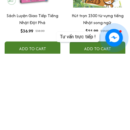
Sách Luyện Giao Tiếp Tiếng
Hút trọn 1500 từ vựng tiếng
Nhật Đột Phá
Nhật song ngữ
$36.99
$21.99
$38.00
$24.00
Tư vấn trực tiếp !
ADD TO CART
ADD TO CART
Văn phòng tại Mỹ:
FLASH SHIP - B4060J 12338 Ferris Creek Ln DALLAS 
TX 75243 USA
+1 301-909-8899
sachtiengnhat100@gmail.com