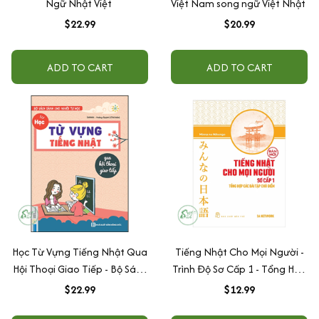
Ngữ Nhật Việt
Việt Nam song ngữ Việt Nhật
$22.99
$20.99
ADD TO CART
ADD TO CART
Học Từ Vựng Tiếng Nhật Qua
Tiếng Nhật Cho Mọi Người -
Hội Thoại Giao Tiếp - Bộ Sách
Trình Độ Sơ Cấp 1 - Tổng Hợp
Dành Cho Người Tự Học
Các Bài Tập Chủ Điểm (Bản
$22.99
$12.99
Mới)