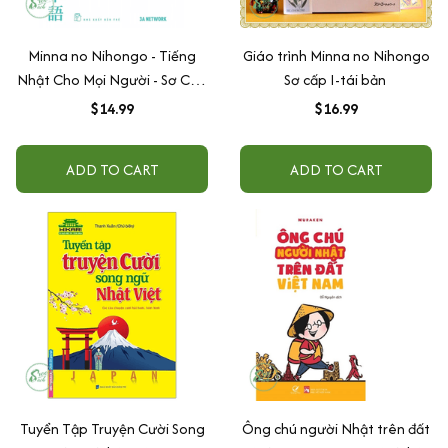
Minna no Nihongo - Tiếng
Giáo trình Minna no Nihongo
Nhật Cho Mọi Người - Sơ Cấp
Sơ cấp I-tái bản
1 - Bản Dịch Và Giải Thích Ngữ
$14.99
$16.99
Pháp - Tiếng Việt (Bản Mới)
ADD TO CART
ADD TO CART
Tuyển Tập Truyện Cười Song
Ông chú người Nhật trên đất