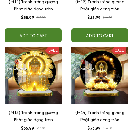
(M11) Tranh tráng gương
(M12) Tranh tráng gương
Phật giáo dạng tròn
Phật giáo dạng tròn
30x30cm (Tặng đế để bàn)
30x30cm (Tặng đế để bàn)
$55.99
$55.99
$68.00
$68.00
ADD TO CART
ADD TO CART
SALE
SALE
(M13) Tranh tráng gương
(M14) Tranh tráng gương
Phật giáo dạng tròn
Phật giáo dạng tròn
30x30cm (Tặng đế để bàn)
30x30cm (Tặng đế để bàn)
$55.99
$55.99
$68.00
$68.00