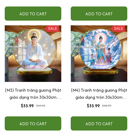
ADD TO CART
ADD TO CART
SALE
SALE
(M3) Tranh tráng gương Phật
(M4) Tranh tráng gương Phật
giáo dạng tròn 30x30cm
giáo dạng tròn 30x30cm
(Tặng đế để bàn)
(Tặng đế để bàn)
$55.99
$55.99
$68.00
$68.00
ADD TO CART
ADD TO CART