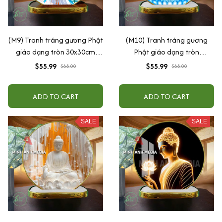
(M9) Tranh tráng gương Phật
(M10) Tranh tráng gương
giáo dạng tròn 30x30cm
Phật giáo dạng tròn
(Tặng đế để bàn)
30x30cm (Tặng đế để bàn)
$55.99
$55.99
$68.00
$68.00
ADD TO CART
ADD TO CART
SALE
SALE