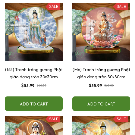
SALE
SALE
(M5) Tranh tráng gương Phật
(M6) Tranh tráng gương Phật
giáo dạng tròn 30x30cm
giáo dạng tròn 30x30cm
(Tặng đế để bàn)
(Tặng đế để bàn)
$55.99
$55.99
$68.00
$68.00
ADD TO CART
ADD TO CART
SALE
SALE