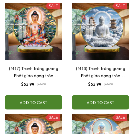
SALE
SALE
(M17) Tranh tráng gương
(M18) Tranh tráng gương
Phật giáo dạng tròn
Phật giáo dạng tròn
30x30cm (Tặng đế để bàn)
30x30cm (Tặng đế để bàn)
$55.99
$55.99
$68.00
$68.00
ADD TO CART
ADD TO CART
SALE
SALE