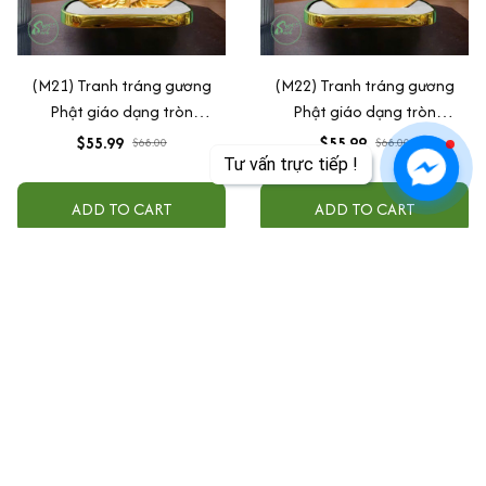
(M21) Tranh tráng gương
(M22) Tranh tráng gương
Phật giáo dạng tròn
Phật giáo dạng tròn
30x30cm (Tặng đế để bàn)
30x30cm (Tặng đế để bàn)
$55.99
$55.99
$68.00
$68.00
Tư vấn trực tiếp !
ADD TO CART
ADD TO CART
Văn phòng tại Mỹ:
FLASH SHIP - B4060J 12338 Ferris Creek Ln DALLAS 
TX 75243 USA
+1 301-909-8899