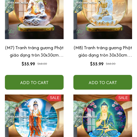
(M7) Tranh tráng gương Phật
(M8) Tranh tráng gương Phật
giáo dạng tròn 30x30cm
giáo dạng tròn 30x30cm
(Tặng đế để bàn)
(Tặng đế để bàn)
$55.99
$55.99
$68.00
$68.00
ADD TO CART
ADD TO CART
SALE
SALE