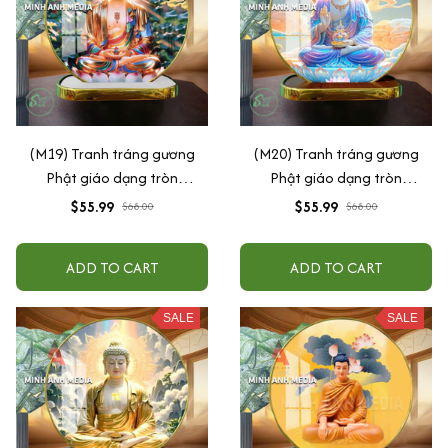
(M19) Tranh tráng gương
(M20) Tranh tráng gương
Phật giáo dạng tròn
Phật giáo dạng tròn
30x30cm (Tặng đế để bàn)
30x30cm (Tặng đế để bàn)
$55.99
$55.99
$68.00
$68.00
ADD TO CART
ADD TO CART
SALE
SALE