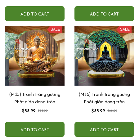
ADD TO CART
ADD TO CART
SALE
SALE
(M15) Tranh tráng gương
(M16) Tranh tráng gương
Phật giáo dạng tròn
Phật giáo dạng tròn
30x30cm (Tặng đế để bàn)
30x30cm (Tặng đế để bàn)
$55.99
$55.99
$68.00
$68.00
ADD TO CART
ADD TO CART